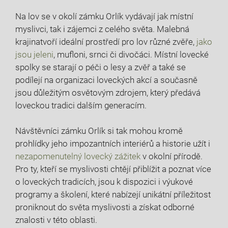
Na lov se v okolí zámku Orlík vydávají jak místní
myslivci, tak i zájemci z celého světa. Malebná
krajinatvoří ideální prostředí pro lov různé zvěře,
jako
jsou jeleni
, mufloni, srnci či divočáci. Místní lovecké
spolky se starají o péči o lesy a zvěř a také se
podílejí na organizaci loveckých akcí a současně
jsou důležitým osvětovým zdrojem, který předává
loveckou tradici dalším generacím.
Návštěvníci zámku Orlík si tak mohou kromě
prohlídky jeho impozantních interiérů a historie užít i
nezapomenutelný lovecký zážitek
v okolní přírodě.
Pro ty, kteří se myslivosti chtějí přiblížit a poznat více
o loveckých tradicích, jsou k dispozici i výukové
programy a školení, které nabízejí unikátní příležitost
proniknout do světa myslivosti a získat odborné
znalosti v této oblasti.