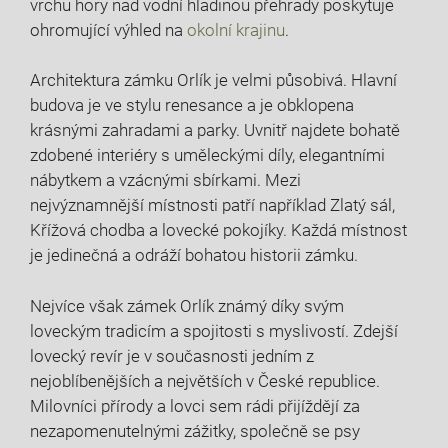
vrchu hory nad vodní hladinou přehrady poskytuje
ohromující výhled na
okolní krajinu
.
Architektura zámku Orlík je velmi působivá. Hlavní
budova je ve stylu renesance a je obklopena
krásnými zahradami a parky. Uvnitř najdete bohatě
zdobené interiéry s uměleckými díly, elegantními
nábytkem a vzácnými sbírkami. Mezi
nejvýznamnější místnosti patří například Zlatý sál,
Křížová chodba a lovecké pokojíky. Každá místnost
je jedinečná a odráží bohatou historii zámku.
Nejvíce však zámek Orlík známý díky svým
loveckým tradicím a spojitosti s myslivostí. Zdejší
lovecký revír je v současnosti jedním z
nejoblíbenějších a největších v České republice.
Milovníci přírody a lovci sem rádi přijíždějí za
nezapomenutelnými zážitky, společně se psy