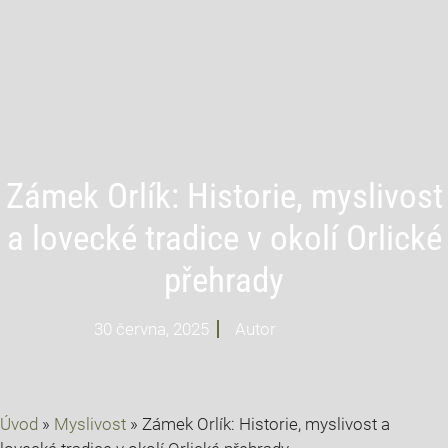
Zámek Orlík: Historie, myslivost
a lovecké tradice v okolí Orlické
přehrady
30 června, 2025
Autor
Profi Mysl
Úvod
»
Myslivost
»
Zámek Orlík: Historie, myslivost a