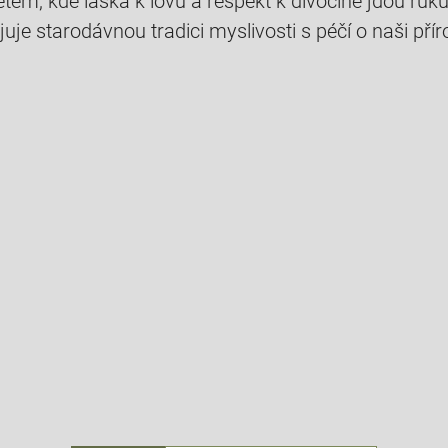
tem, kde láska k lovu a respekt k divočině jdou ruk
juje starodávnou tradici myslivosti s péčí o naši přír