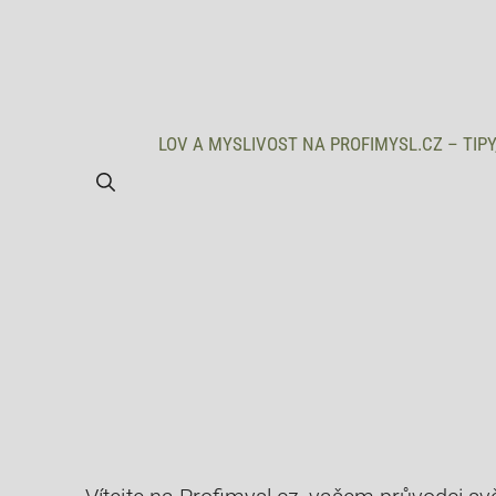
Přeskočit
na
obsah
LOV A MYSLIVOST NA PROFIMYSL.CZ – TIPY