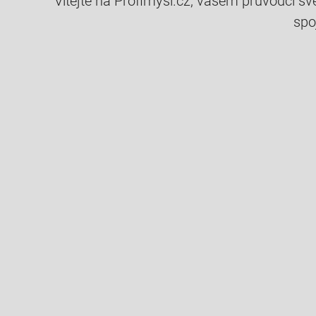
Vítejte na Profimysl.cz, vašem průvodci svě
spo