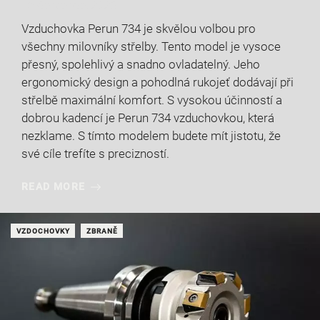
18 července, 2026
Vzduchovka Perun 734 je skvělou volbou pro
všechny milovníky střelby. Tento model je vysoce
přesný, spolehlivý a snadno ovladatelný. Jeho
ergonomický design a pohodlná rukojeť dodávají při
střelbě maximální komfort. S vysokou účinností a
dobrou kadencí je Perun 734 vzduchovkou, která
nezklame. S tímto modelem budete mít jistotu, že
své cíle trefíte s precizností.
READ MORE
VZDOCHOVKY
ZBRANĚ