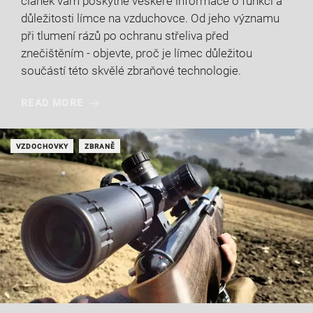
článek vám poskytne veškeré informace o funkci a
důležitosti límce na vzduchovce. Od jeho významu
při tlumení rázů po ochranu střeliva před
znečištěním - objevte, proč je límec důležitou
součástí této skvělé zbraňové technologie.
READ MORE
VZDOCHOVKY
ZBRANĚ