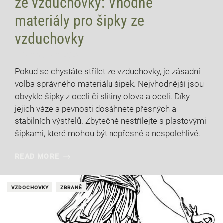
ze vzduchovky: Vhodné
materiály pro šipky ze
vzduchovky
17 července, 2026
Pokud se chystáte střílet ze vzduchovky, je zásadní
volba správného materiálu šipek. Nejvhodnější jsou
obvykle šipky z oceli či slitiny olova a oceli. Díky
jejich váze a pevnosti dosáhnete přesných a
stabilních výstřelů. Zbytečně nestřílejte s plastovými
šipkami, které mohou být nepřesné a nespolehlivé.
READ MORE
VZDOCHOVKY
ZBRANĚ