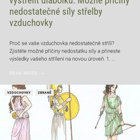
vystřelit diabolku: Možné příčiny
nedostatečné síly střelby
vzduchovky
13 července, 2026
Proč se vaše vzduchovka nedostatečně střílí?
Zjistěte možné příčiny nedostatku síly a přineste
výsledky vašeho střílení na novou úroveň. 1. ...
READ MORE
VZDOCHOVKY
ZBRANĚ