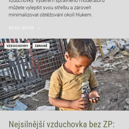
vzduchovky. Výběrem správného moderátoru
můžete vylepšit svou střelbu a zároveň
minimalizovat obtěžování okolí hlukem.
READ MORE
VZDOCHOVKY
ZBRANĚ
Nejsilnější vzduchovka bez ZP: