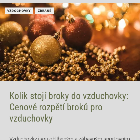
VZDOCHOVKY
ZBRANĚ
Kolik stojí broky do vzduchovky:
Cenové rozpětí broků pro
vzduchovky
12 července, 2026
Vzduchovky jsou oblíbeným a zábavným sportovním