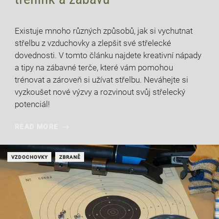
10 července, 2026
Existuje mnoho různých způsobů, jak si vychutnat
střelbu z vzduchovky a zlepšit své střelecké
dovednosti. V tomto článku najdete kreativní nápady
a tipy na zábavné terče, které vám pomohou
trénovat a zároveň si užívat střelbu. Neváhejte si
vyzkoušet nové výzvy a rozvinout svůj střelecký
potenciál!
READ MORE
VZDOCHOVKY
ZBRANĚ