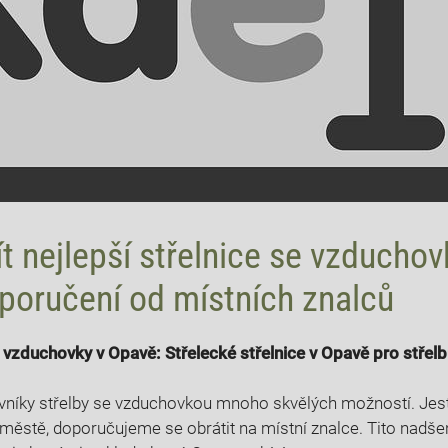
ít nejlepší střelnice se vzduchov
poručení od místních znalců
e vzduchovky v Opavě: Střelecké střelnice v Opavě pro stře
vníky střelby se vzduchovkou mnoho skvělých možností. Jest
e městě, doporučujeme se obrátit na místní znalce. Tito nadše