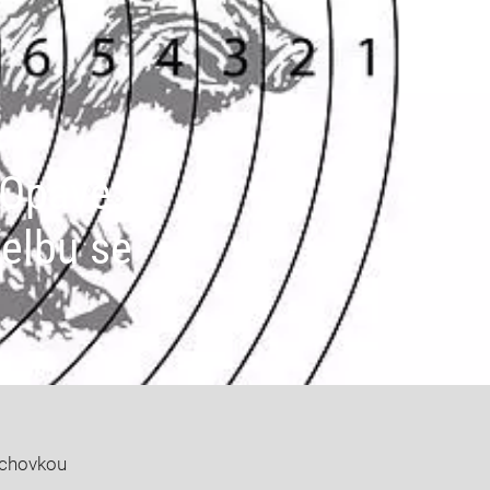
 Opavě:
řelbu se
duchovkou