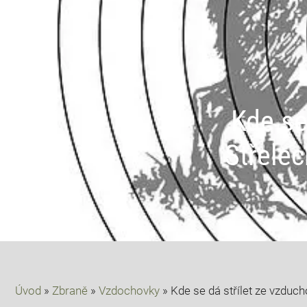
Kde se
Střelec
Úvod
»
Zbraně
»
Vzdochovky
»
Kde se dá střílet ze vzduc