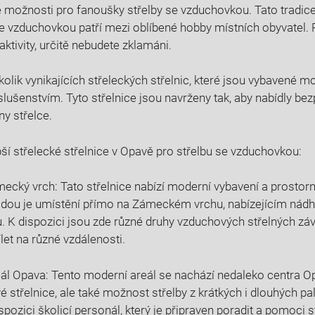
 možnosti pro fanoušky střelby se vzduchovkou. Tato tradice
se vzduchovkou patří mezi oblíbené hobby místních obyvatel. 
ktivity, určitě nebudete zklamáni.
kolik vynikajících střeleckých střelnic, které jsou vybavené 
lušenstvím. Tyto střelnice jsou navrženy tak, aby nabídly be
ny střelce.
ší střelecké střelnice v Opavě pro střelbu se vzduchovkou:
mecký vrch: Tato střelnice nabízí moderní vybavení a prostorn
odou je umístění přímo na Zámeckém vrchu, nabízejícím nádh
u. K dispozici jsou zde různé druhy vzduchových střelných závě
let na různé vzdálenosti.
eál Opava: Tento moderní areál se nachází nedaleko centra Op
 střelnice, ale také možnost střelby z krátkých i dlouhých pa
ispozici školicí personál, který je připraven poradit a pomoci 