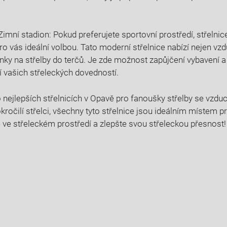
 Zimní stadion: Pokud preferujete sportovní prostředí, střelni
pro vás ideální volbou. Tato moderní střelnice nabízí nejen vz
inky na střelby do terčů. Je zde možnost zapůjčení vybavení a 
í vašich střeleckých dovedností.
 nejlepších střelnicích v Opavě pro fanoušky střelby se vzduc
ročilí střelci, všechny tyto střelnice jsou ideálním místem pro
ve střeleckém prostředí a zlepšte svou střeleckou přesnost!