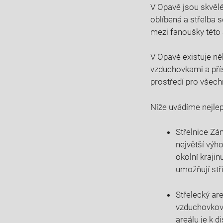
V Opavě jsou skvělé
oblíbená a střelba 
mezi fanoušky této a
V Opavě existuje ně
vzduchovkami a přís
prostředí pro všech
Níže uvádíme nejlep
Střelnice Zá
největší výh
okolní krajin
umožňují stří
Střelecký ar
vzduchovkové
areálu je k d