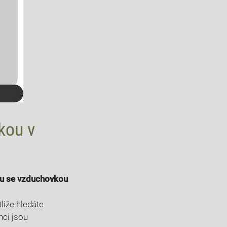
kou v
lbu se vzduchovkou
liže hledáte
nci jsou