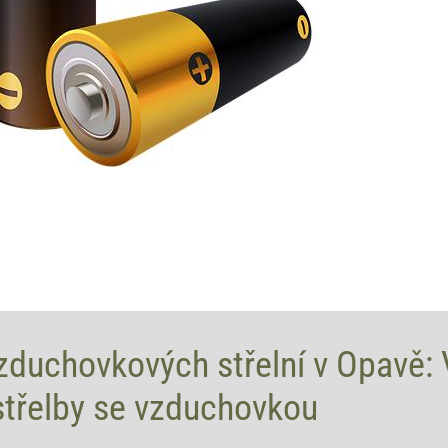
zduchovkových střelní v Opavě: 
střelby se vzduchovkou