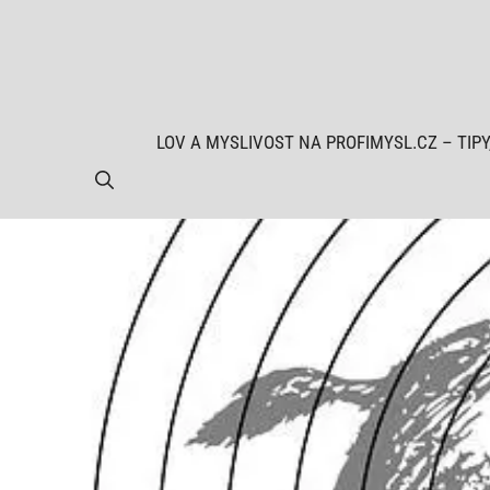
Přeskočit
na
obsah
LOV A MYSLIVOST NA PROFIMYSL.CZ – TIPY