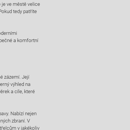
 je ve městě velice
Pokud tedy patříte
moderními
zpečné a komfortní
é zázemí. Její
erný výhled na
rek a cíle, které
avy. Nabízí nejen
lných zbraní. V
střelcům v jakékoliv