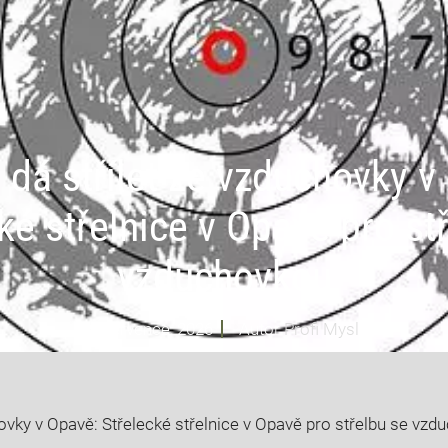
 dá střílet ze vzduchovky v
ké střelnice v Opavě pro st
vzduchovkou
9 července, 2026
Autor
Profi Mysl
hovky v Opavě: Střelecké střelnice v Opavě pro střelbu se vz