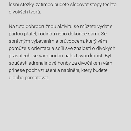
lesní stezky, zatímco budete sledovat stopy‍ těchto
divokých tvorů.
Na tuto‌ dobrodružnou aktivitu se​ můžete vydat s
partou přátel, rodinou nebo dokonce sami. Se
správným vybavením a průvodcem, který vám
pomůže ⁣s orientací⁤ a ⁤sdílí své znalosti o divokých
⁣prasatech,​ se vám podaří nalézt svou kořist. Být
součástí adrenalinové honby za divočákem vám
přinese pocit vzrušení a naplnění, který budete
⁣dlouho pamatovat.