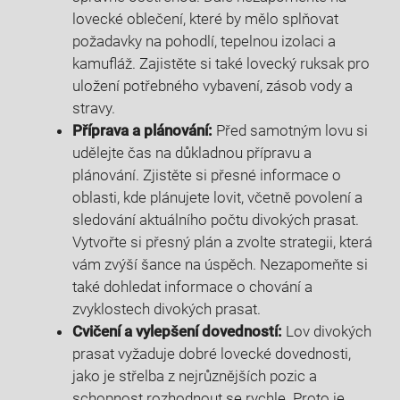
lovecké oblečení, ⁤které by mělo splňovat‍
požadavky ⁣na pohodlí, ⁢tepelnou izolaci a
kamufláž. ‌Zajistěte si také‍ lovecký ruksak pro
uložení potřebného vybavení, zásob vody a​
stravy.
Příprava a plánování:
Před samotným lovu si
udělejte čas na důkladnou přípravu a
plánování. Zjistěte si přesné informace o
oblasti,‌ kde plánujete lovit, ‌včetně ⁢povolení a
sledování aktuálního počtu‍ divokých prasat.
Vytvořte si přesný‌ plán a zvolte ​strategii, která
vám zvýší šance na úspěch. Nezapomeňte ⁣si
také dohledat informace o chování a
zvyklostech divokých ⁤prasat.
Cvičení a vylepšení dovedností:
Lov divokých
prasat ⁢vyžaduje dobré lovecké dovednosti,
jako je střelba⁣ z nejrůznějších pozic a
schopnost rozhodnout se rychle. ⁣Proto je‌