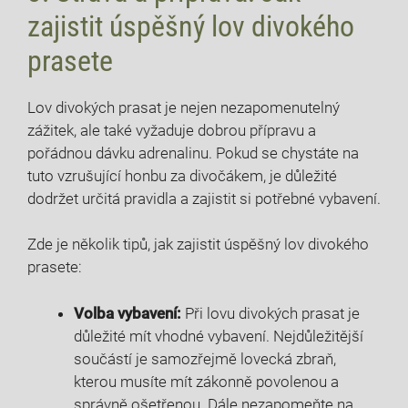
zajistit úspěšný lov ⁤divokého
prasete
Lov divokých prasat ⁢je‍ nejen nezapomenutelný
zážitek, ale také vyžaduje dobrou přípravu ⁢a⁢
pořádnou dávku adrenalinu. Pokud se chystáte na
tuto vzrušující honbu za divočákem, ⁢je důležité
dodržet určitá pravidla a zajistit si potřebné vybavení.
Zde je několik tipů, jak zajistit ⁣úspěšný lov​ divokého
prasete:
Volba vybavení:
Při lovu divokých prasat je‍
důležité mít vhodné vybavení. ⁣Nejdůležitější⁣
součástí je samozřejmě ⁤lovecká ⁤zbraň,
kterou musíte mít⁤ zákonně ‍povolenou a
správně ošetřenou. Dále nezapomeňte na