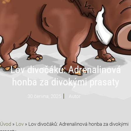
Lov divočáků: Adrenalinová
honba za divokými prasaty
30 června, 2025
Autor
Profi Mysl
Úvod
»
Lov
»
Lov divočáků: Adrenalinová honba za divokými