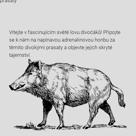
prasaty
Vítejte v‍ fascinujícím světě lovu divočáků! Připojte
se k nám na napínavou adrenalinovou honbu za
těmito⁣ divokými prasaty⁤ a objevte ⁣jejich skryté
⁢tajemství.