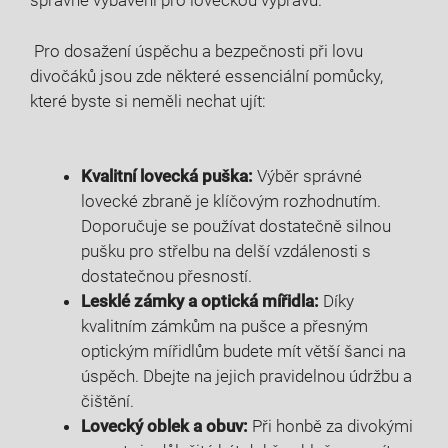
správné vybavení pro loveckou výpravu.
​ Pro dosažení úspěchu ‍a bezpečnosti při ‌lovu
divočáků jsou zde některé⁢ essenciální pomůcky,
které byste si neměli ‌nechat ⁢ujít: ⁣
Kvalitní lovecká puška:
Výběr správné⁣
lovecké zbraně je klíčovým rozhodnutím.‍
Doporučuje se používat dostatečně silnou
pušku pro střelbu na ‌delší vzdálenosti s
dostatečnou přesností.
Lesklé ‌zámky a optická mířidla:
Díky⁢
kvalitním zámkům⁣ na pušce⁢ a přesným
optickým mířidlům ⁤budete ⁣mít větší šanci na‌
úspěch. Dbejte na ⁤jejich‍ pravidelnou údržbu a
čištění.
Lovecký oblek a obuv:
Při honbě za divokými