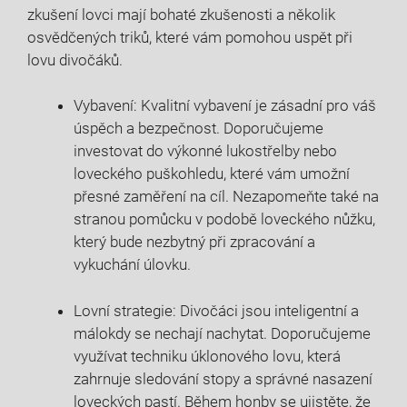
zkušení lovci mají bohaté⁢ zkušenosti a několik ​
osvědčených triků, které​ vám ​pomohou uspět při
lovu ‌divočáků.
Vybavení: Kvalitní vybavení je zásadní pro váš
úspěch a bezpečnost. Doporučujeme
investovat ​do výkonné⁢ lukostřelby nebo‌
loveckého puškohledu, které ‍vám umožní
přesné zaměření na cíl. ⁣Nezapomeňte také na
stranou pomůcku ​v podobě loveckého nůžku,
který bude nezbytný při zpracování a
vykuchání úlovku.
Lovní strategie: Divočáci jsou inteligentní a
málokdy se nechají nachytat. Doporučujeme
využívat techniku úklonového lovu, která
zahrnuje sledování stopy a správné nasazení‍
loveckých pastí. Během honby se⁣ ujistěte, že