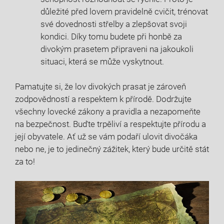
důležité​ před lovem pravidelně cvičit,⁤ trénovat
své‍ dovednosti střelby a zlepšovat svoji
kondici. ‌Díky tomu budete při honbě za
divokým​ prasetem ⁣připraveni na jakoukoli
situaci, která se může vyskytnout.
Pamatujte si, ⁣že lov divokých prasat je zároveň
zodpovědností a respektem k přírodě.‍ Dodržujte
všechny lovecké zákony a pravidla a ‌nezapomeňte
na bezpečnost. Buďte ⁣trpěliví a respektujte přírodu a
její obyvatele. Ať už se vám‌ podaří ulovit divočáka
nebo ne, ⁤je to jedinečný zážitek, ‌který bude ‌určitě stát
za‍ to!