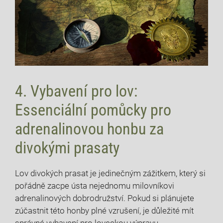
4. Vybavení ‌pro lov:
Essenciální pomůcky pro
adrenalinovou honbu za
⁤divokými⁢ prasaty
Lov ⁣divokých prasat je⁢ jedinečným zážitkem, který si
‍pořádně zacpe ústa nejednomu milovníkovi
‌adrenalinových dobrodružství. Pokud si plánujete
zúčastnit této⁤ honby plné​ vzrušení, je důležité‌ mít