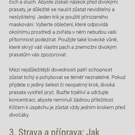
čich ⁣a sluch.⁤ Abyste ⁤získali náskok před divokými ​
prasaty, je důležité se naučit zůstat neviditelný a
neslyšitelný. Jeden trik je použití přirozeného
‌maskování. Vyberte​ oblečení, které odpovídá
okolnímu prostředí​ a zvířata v ⁢něm ​nebudou vaši
přítomnost‍ podezírat. ‍Použijte také lovecké vůně,
které skryjí ​váš vlastní‌ pach a znemožní divokým
prasatům vás zpozorovat.
Mezi nejdůležitější dovednosti patří schopnost
zůstat tichý ​a ‍pohybovat⁣ se téměř neznatelně.‍ Pokud
přijdete o ⁤jediný šelest či neopatrný krok, divoká
prasata vystřelí pryč. Buďte trpěliví a udržujte‍
koncentraci, abyste neminuli ⁣žádnou příležitost.
⁤Klíčem k úspěchu je ‍zůstat vždy jedním⁤ krokem před
divočáky.
3. ​Strava a příprava: Jak⁢