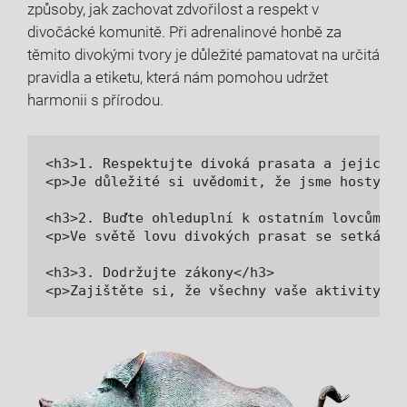
⁣způsoby, jak zachovat zdvořilost a ⁢respekt v
divočácké komunitě. Při adrenalinové honbě za
těmito divokými ⁢tvory je důležité⁤ pamatovat‍ na určitá
pravidla a etiketu, která​ nám pomohou ​udržet⁢
harmonii s přírodou.
<h3>1. Respektujte divoká prasata a jejich p
<p>Je důležité si uvědomit, že jsme hosty v 
<h3>2. Buďte ohleduplní k ostatním lovcům</h3
<p>Ve světě lovu divokých prasat se setkáte 
<h3>3. Dodržujte zákony</h3>

<p>Zajištěte si, že všechny vaše aktivity v 