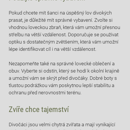
Pokud ⁤chcete mít šanci ⁤na úspěšný lov divokých
prasat, je důležité⁢ mít správné vybavení. Zvolte si
⁣vhodnou loveckou zbraň, která vám⁣ umožní přesnou
střelbu na větší vzdálenost. ​Doporučuje se ⁤používat
optiku ‌s dostatečným zvětšením,⁣ která vám umožní
lépe identifikovat cíl i na‍ větší vzdálenost.
Nezapomeňte také na​ správné lovecké oblečení a
obuv. Vyberte si⁢ odstín, který se hodí k okolní krajině‍
a umožní vám se skrýt⁣ před divočáky. Dobré boty s
tlustou podrážkou vám‌ poskytnou⁣ lepší stabilitu a
ochranu před nerovnostmi terénu.
Zvíře chce​ tajemství
Divočáci‍ jsou velmi​ chytrá zvířata ⁢a ‌mají vynikající ​