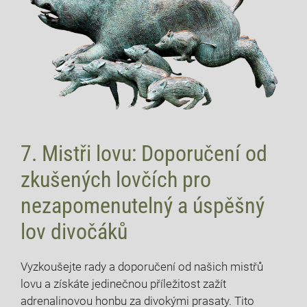
7.​ Mistři lovu: Doporučení od
zkušených lovčích pro
nezapomenutelný a úspěšný
lov divočáků
Vyzkoušejte ⁢rady a doporučení od našich mistřů
lovu a získáte jedinečnou příležitost ⁢zažít
adrenalinovou honbu za divokými prasaty. Tito