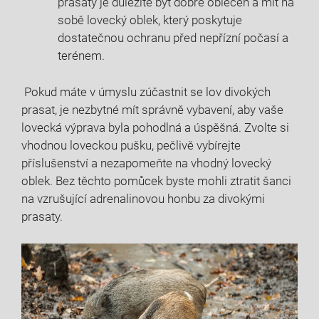
prasaty ​je důležité být dobře oblečen a mít ‍na⁤
sobě lovecký oblek, který ‌poskytuje ​
dostatečnou ochranu ​před nepřízní počasí⁤ a
terénem.
‍ ⁢Pokud máte v úmyslu zúčastnit ‌se lov divokých⁣
prasat, je nezbytné mít správně vybavení, aby vaše
lovecká výprava byla pohodlná⁢ a ⁢úspěšná. Zvolte si
vhodnou loveckou pušku, pečlivě vybírejte
příslušenství a nezapomeňte⁤ na vhodný lovecký
oblek. Bez těchto pomůcek byste mohli ztratit šanci
na vzrušující ⁣adrenalinovou honbu za divokými
prasaty.