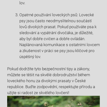
lov.
Opatrné používání ⁤loveckých psů: Lovecké
psy jsou často neodmyslitelnou součástí
lovů divokých prasat. Pokud používáte psa k
sledování a vypátrání divočáka, je důležité,
aby ‌byl dobře cvičen⁢ a dobře ovládán.
Naplánovaná komunikace s ostatními lovcem
⁣a zkušenost v práci​ se psy jsou klíčové pro‌
úspěšný ⁤lov.
Pokud dodržíte tyto bezpečnostní ‌tipy⁣ a⁣ zákony,
můžete se těšit ⁢na skvělé dobrodružství během
loveckého ​honu za divokými​ prasaty v České
republice.‍ Buďte zodpovědní, respektujte přírodu a
užijte si radost ze skvělého⁤ lovčení!