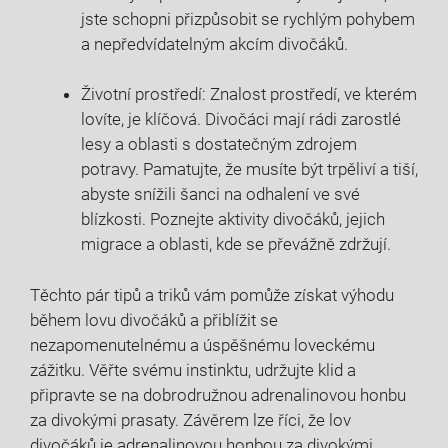
jste schopni přizpůsobit se rychlým pohybem
a nepředvídatelným akcím divočáků.
Životní prostředí: Znalost prostředí, ve kterém
lovíte, je klíčová. Divočáci mají rádi zarostlé
lesy a oblasti s dostatečným zdrojem
potravy. Pamatujte, že musíte být trpěliví‌ a tiší,
abyste snížili šanci na‍ odhalení ve své
⁤blízkosti. Poznejte aktivity divočáků, jejich
migrace a oblasti, kde se převážně zdržují.
Těchto pár tipů a triků vám pomůže získat výhodu
během lovu divočáků a přiblížit se
nezapomenutelnému​ a úspěšnému loveckému⁣
zážitku. Věřte svému instinktu, udržujte klid a
připravte ​se na dobrodružnou adrenalinovou honbu
za divokými prasaty. Závěrem⁤ lze říci, že lov
divočáků je adrenalinovou honbou za divokými