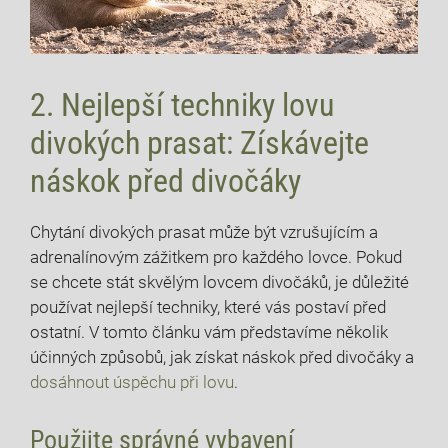
2. Nejlepší techniky lovu
divokých prasat: Získávejte
náskok před divočáky
Chytání divokých prasat může být vzrušujícím a
adrenalínovým zážitkem pro každého lovce. Pokud‌
se​ chcete stát‍ skvělým lovcem ⁢divočáků, je důležité
používat nejlepší techniky, které vás postaví před
ostatní. V tomto⁣ článku vám ‌představíme několik
účinných způsobů, jak získat náskok před divočáky a
dosáhnout úspěchu ⁣při lovu
.
Použijte správné vybavení