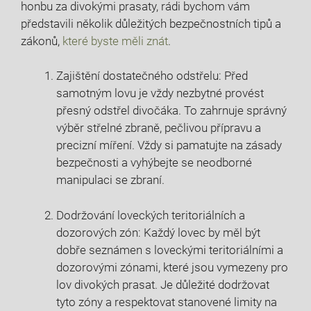
honbu​ za divokými prasaty, rádi bychom vám
představili⁤ několik důležitých bezpečnostních tipů a‍
zákonů,
které byste měli znát
.
Zajištění dostatečného odstřelu: Před
samotným lovu je vždy nezbytné provést
přesný odstřel divočáka. To​ zahrnuje správný
výběr ‍střelné zbraně, pečlivou přípravu a
precizní míření. Vždy si pamatujte na zásady
bezpečnosti ⁤a vyhýbejte se neodborné
manipulaci se zbraní.
Dodržování loveckých teritoriálních a
dozorových zón: Každý lovec by měl být ​
dobře seznámen ‌s loveckými teritoriálními a
dozorovými zónami, které jsou vymezeny pro
lov ⁤divokých prasat. Je⁣ důležité dodržovat
⁢tyto ‌zóny a respektovat stanovené limity na