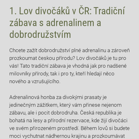
1. Lov divočáků v ČR: Tradiční
zábava s adrenalinem a⁤
dobrodružstvím
Chcete ⁣zažít dobrodružství plné adrenalinu a zároveň
prozkoumat českou přírodu? ⁣Lov divočáků ‌je tu pro
vás! Tato tradiční zábava je vhodná jak pro nadšené
milovníky přírody, tak i pro⁣ ty, kteří hledají něco
nového a vzrušujícího.
Adrenalinová honba za divokými prasaty je
jedinečným zážitkem, který vám přinese nejenom
zábavu, ale ‌i pocit dobrodruha. Česká ‌republika je
bohatá na lesy a přírodní rezervace, ​kde žijí​ divočáci
ve svém přirozeném prostředí. Během ⁣lovů si⁤ budete
moci vychutnat nádhernou krajinu a prozkoumávat