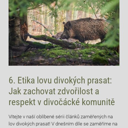
6. Etika lovu divokých⁣ prasat:
Jak zachovat zdvořilost a
respekt v divočácké‌ komunitě
Vítejte v naší oblíbené sérii článků zaměřených ‍na
lov ⁤divokých prasat!‍ V dnešním​ díle se​ zaměříme na