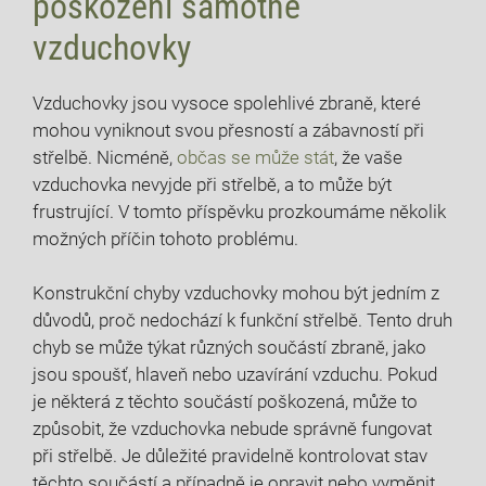
poškození samotné
vzduchovky
Vzduchovky jsou vysoce spolehlivé zbraně, které
mohou vyniknout svou přesností a zábavností při
střelbě. Nicméně,
občas se může stát
, že vaše
vzduchovka nevyjde při střelbě, a to může být
frustrující. V tomto příspěvku prozkoumáme několik
možných příčin tohoto problému.
Konstrukční chyby vzduchovky mohou být jedním z
důvodů, proč nedochází k funkční střelbě. Tento druh
chyb se může týkat různých součástí zbraně, jako
jsou spoušť, hlaveň nebo uzavírání vzduchu. Pokud
je některá z těchto součástí poškozená, může to
způsobit, že vzduchovka nebude správně fungovat
při střelbě. Je důležité pravidelně kontrolovat stav
těchto součástí a případně je opravit nebo vyměnit.