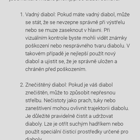
Vadný diabol: Pokud máte vadný diabol, může
se stát, že se nevzepne správně při výstřelu
nebo se muze zaseknout v hlavni. Při
vizuálním kontrole byste mohli vidět známky
poškození nebo nesprávného tvaru diabolu. V
takovém případě je nejlepší použít nový
diabol a ujistit se, že je správně uložen a
chráněn před poškozením.
Znečištěný diabol: Pokud je váš diabol
znečištěn, může to způsobit nepřesnou
střelbu. Nečistoty jako prach, tuky nebo
zaneštívení mohou ovlivnit trajektorii diabolu.
Je důležité pravidelně čistit a udržovat
diaboly. Lze je otřít suchým hadříkem nebo
použít speciální čisticí prostředky určené pro
diaboly.