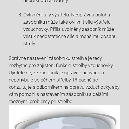
nepřesnou ráži střely.
Ovlivnění síly výstřelu: Nesprávná poloha
zásobníku může také ovlivnit sílu výstřelu
vzduchovky. Příliš uvolněný zásobník může
vést k nedostatečné síle a menšímu dosahu
střely.
Správné nastavení zásobníku střeliva je tedy
nezbytné pro zajištění funkční střelby vzduchovky.
Ujistěte se, že zásobník je správně uchycen a
nepohybuje se během střelby. Případně se
konzultujte s odborníkem na opravu vzduchovky, aby
vám pomohl s nastavením zásobníku a dalšími
možnými problémy při střelbě.