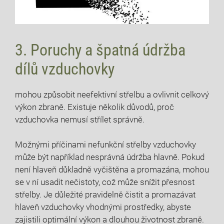
3. Poruchy a špatná údržba
dílů vzduchovky
mohou způsobit neefektivní střelbu a ovlivnit celkový
výkon zbraně. Existuje několik důvodů, proč
vzduchovka nemusí střílet správně.
Možnými příčinami nefunkční střelby vzduchovky
může být například nesprávná údržba hlavně. Pokud
není hlaveň důkladně vyčištěna a promazána, mohou
se v ní usadit nečistoty, což může snížit přesnost
střelby. Je důležité pravidelně čistit a promazávat
hlaveň vzduchovky vhodnými prostředky, abyste
zajistili optimální výkon a dlouhou životnost zbraně.