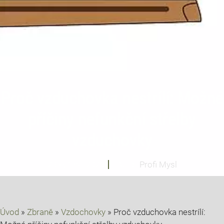
Proč vzduchovka nestrílí: Možné
příčiny nefunkční střelby
vzduchovky
23 května, 2026
Autor
Profi Mysl
Úvod
»
Zbraně
»
Vzdochovky
»
Proč vzduchovka nestrílí: