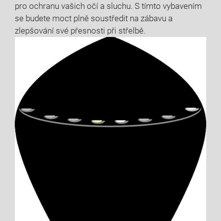
pro ochranu vašich očí a sluchu. S tímto vybavením
se budete moct plně soustředit na zábavu a
zlepšování své přesnosti při střelbě.