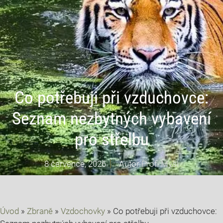
Co potřebuji při vzduchovce:
Seznam nezbytných vybavení
pro střelbu
8 července, 2026
Autor
Profi Mysl
Úvod
»
Zbraně
»
Vzdochovky
»
Co potřebuji při vzduchovce: