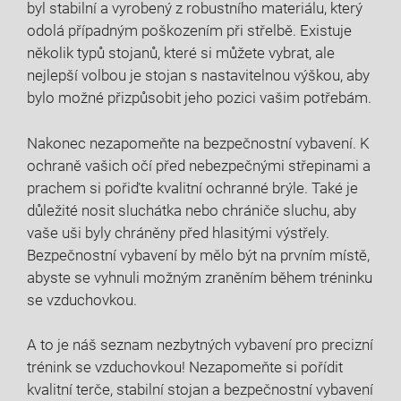
byl stabilní a vyrobený z robustního materiálu, který
odolá případným poškozením při střelbě. Existuje
několik typů stojanů, které si můžete vybrat, ale
nejlepší volbou je stojan s nastavitelnou výškou, aby
bylo možné přizpůsobit jeho pozici vašim potřebám.
Nakonec nezapomeňte na bezpečnostní vybavení. K
ochraně vašich očí před nebezpečnými střepinami a
prachem si pořiďte kvalitní ochranné brýle. Také je
důležité nosit sluchátka nebo chrániče sluchu, aby
vaše uši byly chráněny před hlasitými výstřely.
Bezpečnostní vybavení by mělo být na prvním místě,
abyste se vyhnuli možným zraněním během tréninku
se vzduchovkou.
A to je náš seznam nezbytných vybavení pro precizní
trénink se vzduchovkou! Nezapomeňte si pořídit
kvalitní terče, stabilní stojan a bezpečnostní vybavení