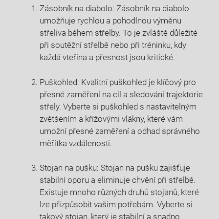
Zásobník na diabolo: Zásobník na diabolo
umožňuje rychlou a pohodlnou výměnu
střeliva během střelby. To je zvláště důležité
při soutěžní střelbě nebo při tréninku, kdy
každá vteřina a přesnost jsou kritické.
Puškohled: Kvalitní puškohled je klíčový pro
přesné zaměření na cíl a sledování trajektorie
střely. Vyberte si puškohled s nastavitelným
zvětšením a křížovými vlákny, které vám
umožní přesné zaměření a odhad správného
měřítka vzdálenosti.
Stojan na pušku: Stojan na pušku zajišťuje
stabilní oporu a eliminuje chvění při střelbě.
Existuje mnoho různých druhů stojanů, které
lze přizpůsobit vašim potřebám. Vyberte si
takový stojan, který je stabilní a snadno