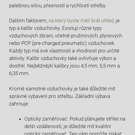
palebnou silou, přesností a rychlostí střelby.
Dalším faktorem,
na který byste měli brát ohled
, je
typ a kalibr vzduchovky. Existují různé typy
vzduchových zbraní, včetně pružinových, plynových
nebo PCP (pre-charged pneumatic) vzduchovek.
Každý typ má své vlastnosti a vhodnost pro určité
aktivity. Kalibr vzduchovky také ovlivňuje výkon a
dostřel. Nejběžnější kalibry jsou 4,5 mm, 5,5 mm a
6,35 mm.
Kromě samotné vzduchovky je také důležité mít
správné vybavení pro střelbu. Základní výbava
zahrnuje:
Optický zaměřovač: Pokud plánujete střílet na
delší vzdálenosti, je důležité mít kvalitní
optický zaměřovač. Ten vám pomůže získat