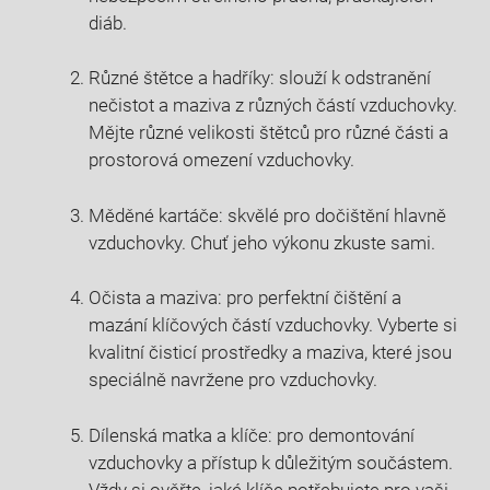
diáb.
Různé štětce a hadříky: slouží k odstranění
nečistot a maziva z různých částí vzduchovky.
Mějte různé velikosti štětců pro různé části a
prostorová omezení vzduchovky.
Měděné kartáče: skvělé pro dočištění hlavně
vzduchovky. Chuť jeho výkonu zkuste sami.
Očista a maziva: pro perfektní čištění a
mazání klíčových částí vzduchovky. Vyberte si
kvalitní čisticí prostředky a maziva, které jsou
speciálně navržene pro vzduchovky.
Dílenská matka a klíče: pro demontování
vzduchovky a přístup k důležitým součástem.
Vždy si ověřte, jaké klíče potřebujete pro vaši