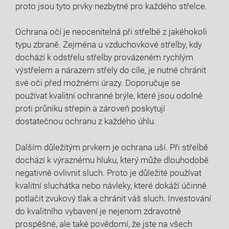
proto jsou tyto prvky nezbytné pro každého střelce.
Ochrana očí je neocenitelná při střelbě z jakéhokoli
typu zbraně. Zejména u vzduchovkové střelby, kdy
dochází k odstřelu střelby provázeném rychlým
výstřelem a nárazem střely do cíle, je nutné chránit
své oči před možnémi úrazy. Doporučuje se
používat kvalitní ochranné brýle, které jsou odolné
proti průniku střepin a zároveň poskytují
dostatečnou ochranu z každého úhlu.
Dalším důležitým prvkem je ochrana uší. Při střelbě
dochází k výraznému hluku, který může dlouhodobě
negativně ovlivnit sluch. Proto je důležité používat
kvalitní sluchátka nebo návleky, které dokáží účinně
potlačit zvukový tlak a chránit váš sluch. Investování
do kvalitního vybavení je nejenom zdravotně
prospěšné, ale také povědomí, že jste na všech