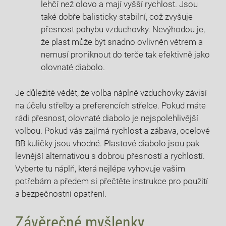
lehčí než olovo a mají vyšší rychlost. Jsou
také dobře balisticky stabilní, což zvyšuje
přesnost pohybu vzduchovky. Nevýhodou je,
že plast může být snadno ovlivněn větrem a
nemusí proniknout do terče tak efektivně jako
olovnaté diabolo.
Je důležité vědět, že volba náplně vzduchovky závisí
na účelu střelby a preferencích střelce. Pokud máte
rádi přesnost, olovnaté diabolo je nejspolehlivější
volbou. Pokud vás zajímá rychlost a zábava, ocelové
BB kuličky jsou vhodné. Plastové diabolo jsou pak
levnější alternativou s dobrou přesností a rychlostí.
Vyberte tu náplň, která nejlépe vyhovuje vašim
potřebám a předem si přečtěte instrukce pro použití
a bezpečnostní opatření.
Závěrečné myšlenky