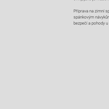
Příprava na zimní sp
spánkovým návykům 
bezpečí a pohody u dě