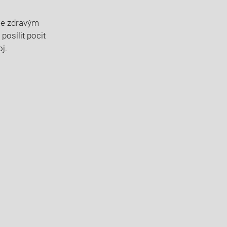
 se zdravým
osílit pocit
oj.