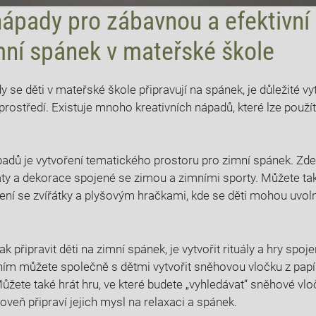
nápady pro zábavnou a efektivní 
mní spánek v mateřské škole
 se děti v mateřské škole připravují na spánek, je důležité vy
prostředí. Existuje mnoho kreativních nápadů, které lze použí
adů je vytvoření tematického prostoru pro zimní spánek. Zd
áty a dekorace spojené se zimou a zimními sporty. Můžete tak
ní se zvířátky a plyšovým hračkami, kde se děti mohou uvoln
 připravit děti na zimní spánek, je vytvořit rituály a hry spo
ním můžete společně s dětmi vytvořit sněhovou vločku z papír
Můžete také hrát hru, ve které budete „vyhledávat“ sněhové vlo
roveň připraví jejich mysl na relaxaci a spánek.