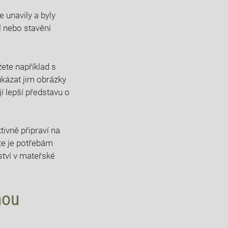
 unavily a byly
í nebo stavění
ete například s
ukázat jim obrázky
í lepší představu o
tivně připraví na
bte je potřebám
ství v mateřské
nou
e