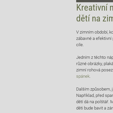
Kreativní 
dětí na zi
V zimním období, kdy
zábavné a efektivní 
cíle.
Jedním z těchto náp
různé obrázky, plak
zimní rohová poseze
spánek
.
Dalším způsobem, jak
Například, před spa
dětí dá na polštář. 
děti bude bavit a zá