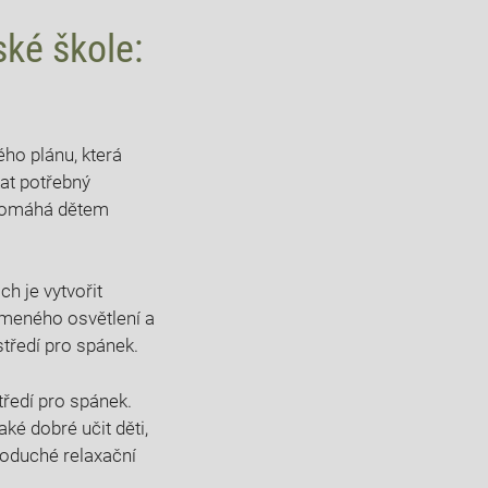
ské škole:
ého plánu, která
at potřebný
a pomáhá dětem
ch je vytvořit
umeného osvětlení a
středí pro spánek.
tředí pro spánek.
ké dobré učit děti,
noduché relaxační