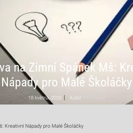
ava na Zimní Spánek Mš: Kre
Nápady pro Malé Školáčky
18 května, 2026
Autor
Profi Mysl
š: Kreativní Nápady pro Malé Školáčky