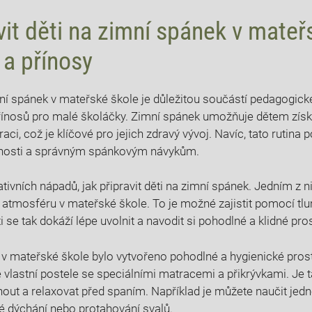
vit děti na zimní spánek v mateř
 a přínosy
mní spánek v mateřské škole je důležitou součástí pedagogick
ínosů pro malé školáčky. Zimní spánek umožňuje dětem získ
aci, což je klíčové pro jejich zdravý vývoj. Navíc, tato rutin
tnosti a správným spánkovým návykům.
ivních nápadů, jak připravit děti na zimní spánek. Jedním z ni
 atmosféru v mateřské škole. To je možné zajistit pomocí tl
i se tak dokáží lépe uvolnit a navodit si pohodlné a klidné pro
by v mateřské škole bylo vytvořeno pohodlné a hygienické pros
 vlastní postele se speciálními matracemi a přikrývkami. Je ta
nout a relaxovat před spaním. Například je můžete naučit jed
ké dýchání nebo protahování svalů.