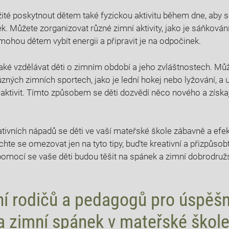
ité poskytnout dětem také fyzickou aktivitu během dne, aby se
k. Můžete zorganizovat různé zimní aktivity, jako je sáňkován
mohou dětem vybít energii a připravit je na odpočinek.
aké vzdělávat děti o zimním období a jeho zvláštnostech. Můž
ůzných zimních sportech, jako je lední hokej nebo lyžování, a 
 aktivit. Tímto způsobem se děti dozvědí něco nového a získaj
ativních nápadů se děti ve vaší mateřské škole zábavně a efek
hte se omezovat jen na tyto tipy, buďte kreativní a přizpůso
h pomocí se vaše děti budou těšit na spánek a zimní dobrodruž
í rodičů a pedagogů pro úspěš
a zimní spánek v mateřské škol