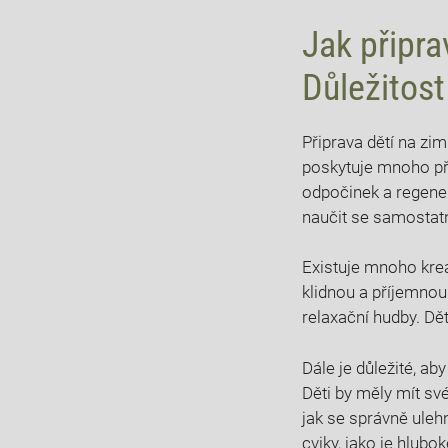
Jak připra
Důležitost
Připrava dětí na zi
poskytuje mnoho př
odpočinek a regener
naučit se samosta
Existuje mnoho kreat
klidnou a příjemnou
relaxační hudby. Dět
Dále je důležité, a
Děti by měly mít své
jak se správně uleh
cviky, jako je hlubo