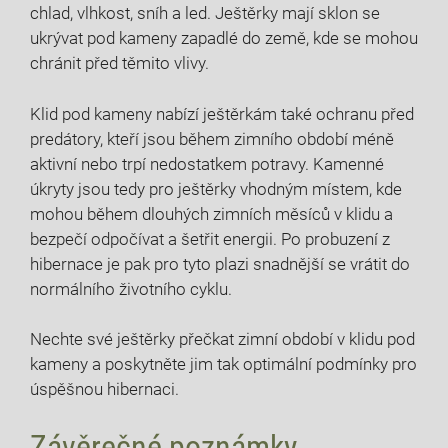
chlad, vlhkost, sníh a led. Ještěrky mají sklon se
ukrývat pod kameny zapadlé do země, kde se mohou
chránit před těmito vlivy.
Klid pod kameny nabízí ještěrkám také ochranu před
predátory, kteří jsou během zimního období méně
aktivní nebo trpí nedostatkem potravy. Kamenné
úkryty jsou tedy pro ještěrky vhodným místem, kde
mohou během dlouhých zimních měsíců v klidu a
bezpečí odpočívat a šetřit energii. Po probuzení z
hibernace je pak pro tyto plazi snadnější se vrátit do
normálního životního cyklu.
Nechte své ještěrky přečkat zimní období v klidu pod
kameny a poskytněte jim tak optimální podmínky pro
úspěšnou hibernaci.
Závěrečné poznámky