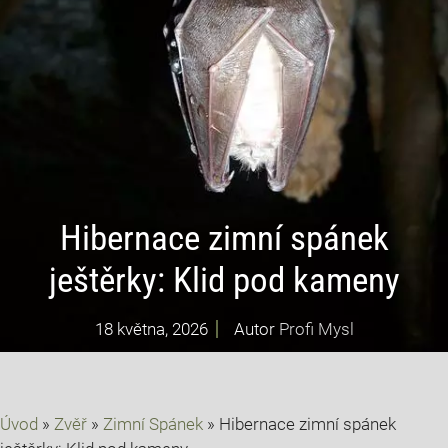
Hibernace zimní spánek
ještěrky: Klid pod kameny
18 května, 2026
Autor
Profi Mysl
Úvod
»
Zvěř
»
Zimní Spánek
»
Hibernace zimní spánek