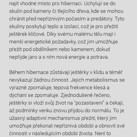
najít vhodné místo pro hibernaci. Uchylují se do
skulin pod kameny či tlejícího dřeva, kde se mohou
chránit před nepříznivým počasím a predátory. Tyto
skuliny poskytují teplo a izolaci, což je pro přežití
ještěrek klíčové. Díky svému malému tělu mají i
menší energetické požadavky, což jim umožňuje
přežít pod obdílníkem nebo kamenem, dokud
nepřijde jaro a s ním nová energie a potrava.
Během hibernace zůstávají ještěrky v klidu a téměř
nevykazují žádnou činnost. Jejich metabolismus se
výrazně zpomaluje, tepová frekvence klesá a
dýchání se zpomaluje. Zjednodušeně řečeno,
ještěrky si vloží svůj život na "pozastavení" a čekají,
až podmínky venku znovu přijdou do normálu. To je
úžasný adaptivní mechanismus přežití, který jim
umožňuje překonat nepříznivá období a obnovit své
činnosti v následujícím období života. Není to