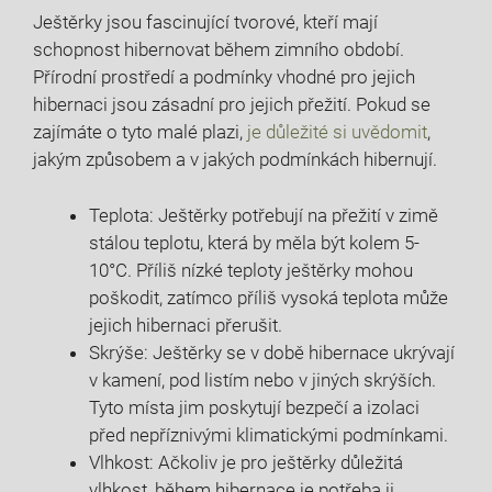
Ještěrky jsou fascinující tvorové, kteří mají
schopnost hibernovat během zimního období.
Přírodní prostředí a podmínky vhodné pro jejich
hibernaci jsou zásadní pro jejich přežití. Pokud se
zajímáte o tyto malé plazi,
je důležité si uvědomit
,
jakým způsobem a v jakých podmínkách hibernují.
Teplota: Ještěrky potřebují na přežití v zimě
stálou teplotu, která by měla být kolem 5-
10°C. Příliš nízké teploty ještěrky mohou
poškodit, zatímco příliš vysoká teplota může
jejich hibernaci přerušit.
Skrýše: Ještěrky se v době hibernace ukrývají
v kamení, pod listím nebo v jiných skrýších.
Tyto místa jim poskytují bezpečí a izolaci
před nepříznivými klimatickými podmínkami.
Vlhkost: Ačkoliv je pro ještěrky důležitá
vlhkost, během hibernace je potřeba ji