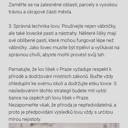
Zaměřte se na zalesněné oblasti, parcely s vysokou
trávou a okrajové části města.
3. Správná technika lovu: Používejte nejen vábničky,
ale také lovecké pasti a nástrahy. Některé lišky mají
své oblíbené pasti, které mohou fungovat lépe než
vábničky. Jako lovec musíte být trpěliví a vyčkávat na
správnou chvíli, abyste mohli provést svůj tah.
Pamatujte, že lov lišek v Praze vyžaduje respekt k
přírodě a dodržování místních zákonů. Buďte vždy
ohleduplní ke svému okolí a dodržujte etiku lovce. S
následováním těchto strategií budete mít vyšší
šance na úspěch při lovu lišek v Praze.
Nezapomeňte však, že příroda je nepředvídatelná, a
proto je předpovídání výsledků lovu vždy s určitou
mírou nejistoty.