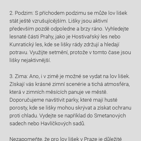
2. Podzim: S příchodem podzimu se může lov lišek
stát ještě vzrušujícějším. Lišky jsou aktivní
především pozdě odpoledne a brzy ráno. Vyhledejte
lesnaté části Prahy, jako je Hostivařský les nebo
Kunratický les, kde se lišky rády zdržují a hledají
potravu. Využijte setmění, protože v tomto čase jsou
lišky nejaktivnější.
3. Zima: Ano, i v zimě je možné se vydat na lov lišek.
Získají vás krásné zimní scenérie a tichá atmosféra,
která v zimních měsících panuje ve městě.
Doporučujeme navštívit parky, které mají husté
porosty, kde se lišky mohou skrývat a získat ochranu
proti chladu. Vydejte se například do Smetanových
sadech nebo Havlíčkových sadů.
Nezapomeňte, že pro lov lišek v Praze je důležité