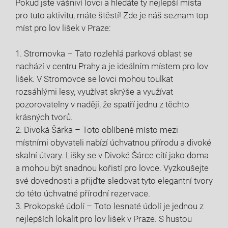
Pokud jste vášniví lovci a hledáte ty nejlepší místa
pro tuto aktivitu, máte štěstí! Zde je náš seznam top
míst pro lov lišek v Praze:
1. Stromovka – Tato rozlehlá parková oblast se
nachází v centru Prahy a je ideálním místem pro lov
lišek. V Stromovce se lovci mohou toulkat
rozsáhlými lesy, využívat skrýše a využívat
pozorovatelny v naději, že spatří jednu z těchto
krásných tvorů.
2. Divoká Šárka – Toto oblíbené místo mezi
místními obyvateli nabízí úchvatnou přírodu a divoké
skalní útvary. Lišky se v Divoké Šárce cítí jako doma
a mohou být snadnou kořistí pro lovce. Vyzkoušejte
své dovednosti a přijďte sledovat tyto elegantní tvory
do této úchvatné přírodní rezervace.
3. Prokopské údolí – Toto lesnaté údolí je jednou z
nejlepších lokalit pro lov lišek v Praze. S hustou