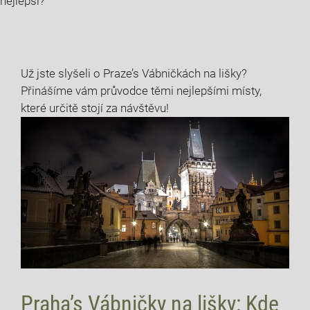
nejlepší?
Už jste slyšeli o Praze’s Vábničkách na lišky?
Přinášíme vám průvodce těmi nejlepšími místy,
které určitě stojí za návštěvu!
Praha’s Vábničky na lišky: Kde