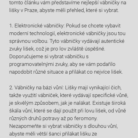
tomto článku vám představíme nejlepší vábničky na
lišky v Praze, abyste měli přehled, které si vybrat.
1. Elektronické vábničky: Pokud se chcete vybavit
moderní technologií, elektronické vábničky jsou tou
správnou volbou. Tyto vábničky vydávají autentické
zvuky lišek, což je pro lov zvláště úspěšné.
Doporučujeme si vybrat vábničku s
programovatelnými zvuky, aby se vám podařilo
napodobit různé situace a přilákat co nejvíce lišek.
2. Vábničky na bázi vůní: Lišky mají vynikající čich,
takže využití vábniček, které vydávají specifické vůně,
je skvělým způsobem, jak je nalákat. Existuje široká
škála vůní, které se dají použít při lovu lišek, od vůně
různých druhů potravy až po feromony.
Nezapomeňte si vybrat vábničky s dlouhou vůní,
abyste měli větší šanci přilákat lišku ze