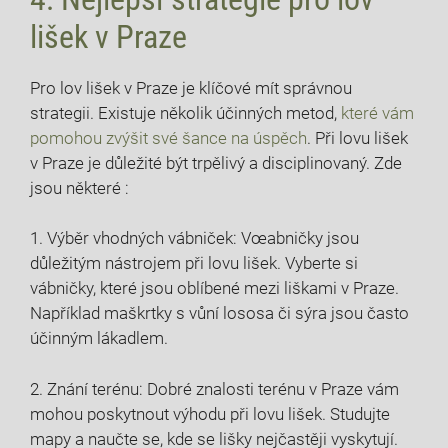
lišek v Praze
Pro lov lišek v Praze je klíčové mít správnou
strategii. Existuje několik účinných metod,
které vám
pomohou zvýšit své šance na úspěch
. Při lovu lišek
v Praze je důležité být trpělivý a disciplinovaný. Zde
jsou některé :
1. Výběr vhodných vábniček: Vœabničky jsou
důležitým nástrojem při lovu lišek. Vyberte si
vábničky, které jsou oblíbené mezi liškami v Praze.
Například maškrtky s vůní lososa či sýra jsou často
účinným lákadlem.
2. Znání terénu: Dobré znalosti terénu v Praze vám
mohou poskytnout výhodu při lovu lišek. Studujte
mapy a naučte se, kde se lišky nejčastěji vyskytují.