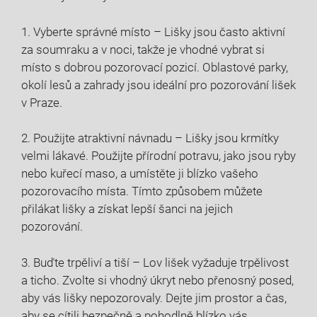
1. Vyberte správné místo – Lišky jsou často aktivní
za soumraku a v noci, takže je vhodné vybrat si
místo s dobrou pozorovací pozicí. Oblastové parky,
okolí lesů a zahrady jsou ideální pro pozorování lišek
v Praze.
2. Použijte atraktivní návnadu – Lišky jsou krmítky
velmi lákavé. Použijte přírodní potravu, jako jsou ryby
nebo kuřecí maso, a umístěte ji blízko vašeho
pozorovacího místa. Tímto způsobem můžete
přilákat lišky a získat lepší šanci na jejich
pozorování.
3. Buďte trpěliví a tiší – Lov lišek vyžaduje trpělivost
a ticho. Zvolte si vhodný úkryt nebo přenosný posed,
aby vás lišky nepozorovaly. Dejte jim prostor a čas,
aby se cítili bezpečně a pohodlně blízko vás.