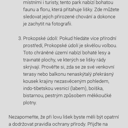
místními i turisty, tento park nabízí bohatou
faunu a floru, která přitahuje lišky. Zde můžete
sledovat jejich přirozené chování a dokonce
je zachytit na fotografii.
Prokopské údolí: Pokud hledáte více přírodní
prostředí, Prokopské údolí je skvělou volbou.
Toto chráněné území nabízí bohaté lesy a
travnaté plochy, ve kterých se lišky rády
skrývají. Prověřte si, zda se ze své venkovní
terasy nebo balkonu nenaskýtalý překrásný
kousek krajiny nezasvěceným pohledem,
indo-tibetskou vesnicí (labem), boíška,
bistarnou, pestrým způsobem měkkoučké
plotny.
Nezapomeňte, že při lovu lišek byste měli být opatrní
a dodržovat pravidla ochrany přírody. Přijďte na