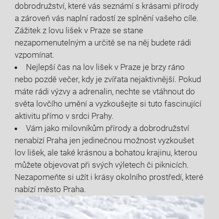
dobrodružství, které vás seznámí s krásami přírody
a zároveň vás naplní radostí ze splnění vašeho cíle.
Zážitek z lovu lišek v Praze se stane
nezapomenutelným a určitě se na něj budete rádi
vzpomínat.
Nejlepší čas na lov lišek v Praze je brzy ráno
nebo pozdě večer, kdy je zvířata nejaktivnější. Pokud
máte rádi výzvy a adrenalin, nechte se vtáhnout do
světa lovčího umění a vyzkoušejte si tuto fascinující
aktivitu přímo v srdci Prahy.
Vám jako milovníkům přírody a dobrodružství
nenabízí Praha jen jedinečnou možnost vyzkoušet
lov lišek, ale také krásnou a bohatou krajinu, kterou
můžete objevovat při svých výletech či piknicích.
Nezapomeňte si užít i krásy okolního prostředí, které
nabízí město Praha.