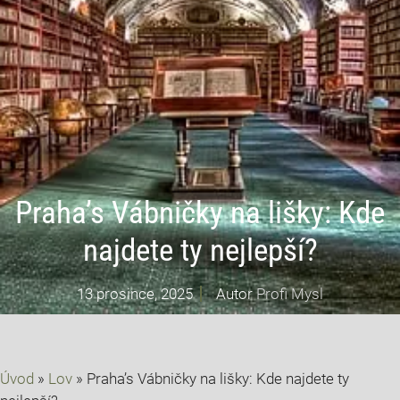
Praha’s Vábničky na lišky: Kde
najdete ty nejlepší?
13 prosince, 2025
Autor
Profi Mysl
Úvod
»
Lov
»
Praha’s Vábničky na lišky: Kde najdete ty