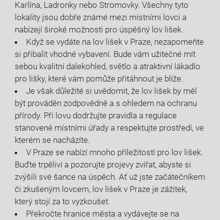
Karlína, Ladronky nebo Stromovky. Všechny tyto
lokality jsou dobře známé mezi místními lovci a
nabízejí široké možnosti pro úspěšný lov lišek.
Když se vydáte na lov lišek v Praze, nezapomeňte
si přibalit vhodné vybavení. Bude vám užitečné mít
sebou kvalitní dalekohled, světlo a atraktivní lákadlo
pro lišky, které vám pomůže přitáhnout je blíže.
Je však důležité si uvědomit, že lov lišek by měl
být prováděn zodpovědně a s ohledem na ochranu
přírody. Při lovu dodržujte pravidla a regulace
stanovené místními úřady a respektujte prostředí, ve
kterém se nacházíte.
V Praze se nabízí mnoho příležitostí pro lov lišek.
Buďte trpěliví a pozorujte projevy zvířat, abyste si
zvýšili své šance na úspěch. Ať už jste začátečníkem
či zkušeným lovcem, lov lišek v Praze je zážitek,
který stojí za to vyzkoušet.
Překročte hranice města a vydávejte se na