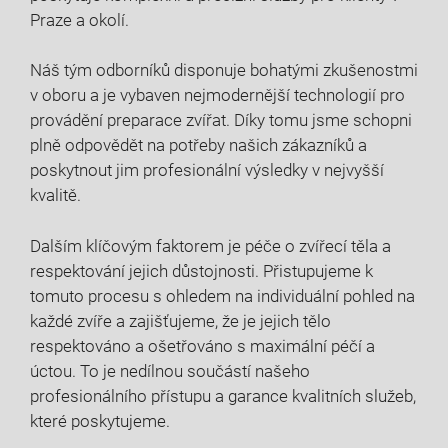
Praze a okolí.‍
Náš tým ‌odborníků⁣ disponuje bohatými zkušenostmi
v ⁤oboru a⁣ je⁤ vybaven nejmodernější technologií⁢ pro
⁤provádění preparace zvířat. Díky tomu ‌jsme schopni
plně odpovědět‌ na potřeby ⁢našich zákazníků a⁤
poskytnout jim‌ profesionální výsledky v nejvyšší
kvalitě.
Dalším klíčovým faktorem je péče o zvířecí⁢ těla a⁣
respektování jejich důstojnosti. Přistupujeme k‌
tomuto ‍procesu s ohledem​ na individuální pohled na‍
každé ⁢zvíře a zajišťujeme, že‌ je jejich tělo​
respektováno a ošetřováno ​s maximální péčí​ a‍
úctou.⁣ To je nedílnou součástí našeho
profesionálního ​přístupu a​ garance kvalitních služeb,
které‍ poskytujeme.