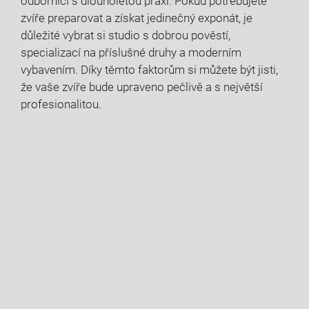
odborníci s ⁣dlouholetou praxí. Pokud potřebujete
zvíře ‌preparovat‍ a získat jedinečný exponát, je
důležité vybrat si studio ⁣s dobrou⁢ pověstí,
‌specializací na příslušné druhy a ⁢moderním⁤
vybavením. Díky ‍těmto‍ faktorům si ⁣můžete ‌být jisti,
že⁤ vaše zvíře bude ⁣upraveno pečlivě⁣ a s největší
profesionalitou.