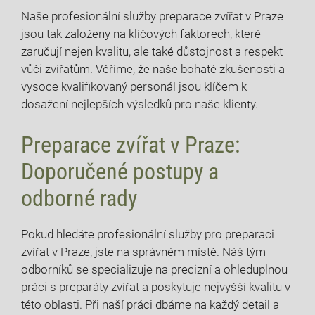
Naše profesionální služby preparace zvířat v Praze
‌jsou tak založeny‌ na klíčových faktorech, které⁤
zaručují nejen⁣ kvalitu, ale také ‌důstojnost‌ a respekt
vůči zvířatům. Věříme, že naše bohaté ⁣zkušenosti a⁤
vysoce kvalifikovaný personál jsou ⁢klíčem k‍
dosažení nejlepších výsledků pro naše klienty.
Preparace ⁣zvířat⁣ v Praze:
Doporučené postupy​ a
odborné rady
Pokud hledáte profesionální⁤ služby⁤ pro preparaci‍
zvířat ⁣v​ Praze, jste na správném ⁢místě. Náš ‌tým
odborníků⁣ se⁣ specializuje na precizní a ohleduplnou
práci s preparáty zvířat a poskytuje nejvyšší kvalitu v
této oblasti. Při⁢ naší práci⁤ dbáme na každý ⁣detail ‌a⁣