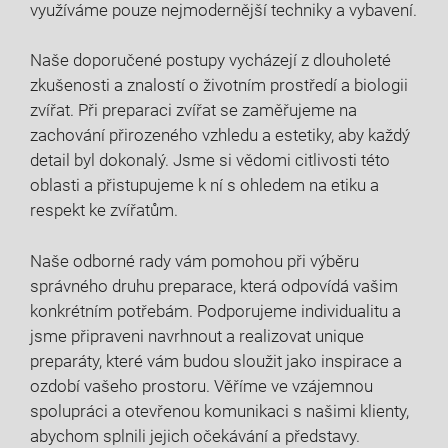
využíváme‌ pouze nejmodernější ‌techniky a vybavení.
Naše doporučené postupy vycházejí z dlouholeté
zkušenosti a znalostí ‍o životním prostředí a biologii
zvířat. Při ​preparaci zvířat se zaměřujeme na​
zachování​ přirozeného vzhledu a estetiky, aby každý
detail byl⁣ dokonalý. Jsme ⁢si vědomi citlivosti této
oblasti a přistupujeme ⁤k ní s ohledem ‍na etiku a
⁢respekt⁣ ke zvířatům.
Naše odborné rady vám⁤ pomohou při výběru
správného druhu preparace, která odpovídá vašim
konkrétním‍ potřebám. ‌Podporujeme individualitu a
jsme připraveni navrhnout ‌a realizovat unique
⁤preparáty, které vám budou sloužit jako inspirace a
ozdobí vašeho prostoru. Věříme ve⁣ vzájemnou
spolupráci​ a otevřenou komunikaci s našimi⁢ klienty,
⁤abychom splnili jejich očekávání a představy.