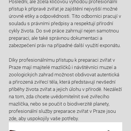
Poslední,‌ ale zcela‌ klíčovou výhodou profesionální
⁤přístup ⁢k ​přípravě zvířat je zajištění nejvyšší možné
úrovně ⁤etiky a odpovědnosti. Tito odborníci ‍pracují ​v
souladu s⁣ právními⁤ předpisy a respektují přírodní
⁢cykly života. ​Do ‍své práce zahrnují nejen samotnou⁣
preparaci, ale​ také správnou dokumentaci a ​
zabezpečení práv na případné další​ využití exponátu.
Díky profesionálnímu⁢ přístupu k preparaci zvířat ⁤v
Praze ‌mají majitelé mazlíčků i‌ návštěvníci muzeí ⁢a⁣
zoologických zahrad možnost obdivovat ⁤autentická
a přirozená zvířecí těla, která ​představují nevšední​
příběhy života zvířat a jejich úlohu v ⁣přírodě. ⁤Nezáleží
na tom,‍ zda chcete uvědomitelnit ‌své zvířecího
⁤mazlíčka, nebo se poučit o biodiverzitě planety,
profesionální služby preparace zvířat ⁣v Praze jsou
zde, aby uspokojily‌ vaše potřeby.