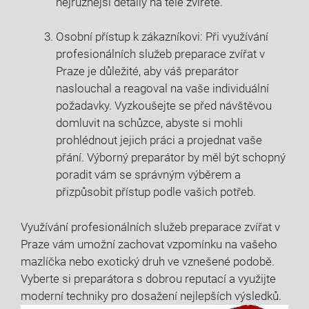
⁤nejrůznější detaily na těle‍ zvířete.
Osobní přístup k ⁢zákazníkovi: Při ⁣využívání
⁢profesionálních služeb preparace zvířat v
Praze je důležité, aby ​váš preparátor‍
naslouchal a⁣ reagoval na vaše ⁢individuální
požadavky. Vyzkoušejte se před ⁤návštěvou
domluvit na schůzce, abyste si mohli
prohlédnout⁤ jejich⁤ práci a projednat vaše
přání. Výborný preparátor ⁤by měl ‌být⁤ schopný
poradit vám se správným výběrem a
přizpůsobit přístup podle vašich potřeb.
Využívání profesionálních‍ služeb preparace zvířat v‌
Praze​ vám​ umožní zachovat ⁤vzpomínku na ‍vašeho
mazlíčka nebo exotický druh⁤ ve⁢ vznešené podobě.
Vyberte si preparátora s⁣ dobrou ⁣reputací a využijte
moderní techniky pro ⁢dosažení nejlepších výsledků.