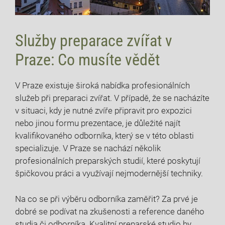
Služby‌ preparace‌ zvířat v
Praze:​ Co musíte‍ vědět
V‌ Praze existuje​ široká nabídka profesionálních
služeb ‍při preparaci⁣ zvířat.⁤ V případě, ⁤že se nacházíte
v situaci,​ kdy je nutné zvíře‍ připravit​ pro⁤ expozici⁣
nebo jinou formu prezentace, je důležité najít
kvalifikovaného odborníka, který se⁤ v této oblasti
specializuje. ‌V Praze se nachází ⁣několik
profesionálních ​preparských studií, ⁣které ⁢poskytují
špičkovou práci ⁤a využívají nejmodernější ⁣techniky.
Na⁣ co⁤ se při ‍výběru odborníka zaměřit? Za prvé je⁤
dobré ​se‌ podívat ​na zkušenosti⁤ a reference daného
studia či odborníka.‍ Kvalitní‌ preparské studio by ​