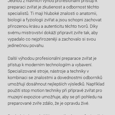
Jednou z hlavních výhod profesionální⁢ přístup k
‌preparaci zvířat je zkušenost a odbornost těchto
specialistů. Ti mají hluboké znalosti ​o ​anatomii,
‌biologii a fyziologii zvířat a jsou schopni zachovat
přirozenou krásu a ⁣autenticitu těchto tvorů. Díky
svému ​mistrovství dokáží připravit ​zvíře tak, ‍aby
vypadalo co nejpřirozeněji ‌a zachovalo ‍si svou
jedinečnou povahu.
Další výhodou profesionální preparace zvířat je
přístup‍ k ⁤moderním technologiím a ​vybavení.
Specializované ⁢stroje, nástroje a ​techniky v
kombinaci se ⁣znalostmi a dovednostmi odborníků
umožňují dosáhnout nejlepších ​výsledků. Například
⁤použití⁢ stop motion⁢ techniky při přípravě zvířat pro
muzejní expozice umožňuje, aby se při pohledu⁣ na
preparované zvíře zdálo, že ‍je opravdu⁤ živé.