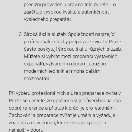
precizní provedení úprav na těle zvířete. To
⁢zajišťuje ⁢vysokou kvalitu a autentičnost
⁢výsledného preparátu.
Široká škála služeb: ⁣Společnosti nabízející‍
profesionální⁤ služby preparace zvířat v⁢ Praze
⁣často poskytují širokou škálu různých sluzeb.
Můžete si⁤ vybrat mezi preparací‍ výstavních
exponátů, vytvářením​ dioram, použitím
moderních ‌technik a mnoha ⁢dalšími​
možnostmi.
Při výběru profesionálních služeb preparace zvířat v
Praze se ujistěte, že‌ společnost⁢ je důvěryhodná, má
dobré ⁢reference a ⁢přístup k práci je⁣ profesionální.
Zachování ⁣a preparace zvířat je umění a vyžaduje
znalosti a dovednosti, které získávají pouze ti
nejlepší v⁣ oboru. ​