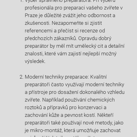
Výběr správného preparátora: ⁢Při výběru
profesionála pro preparaci vašeho zvířete⁢ v
Praze je důležité ‌zvážit jeho odbornost a​
zkušenosti. Nezapomeňte ⁤si zjistit⁤
referencemi a ⁤přečíst⁣ si recenze od
předchozích zákazníků. Opravdu ⁢dobrý‍
preparátor by měl mít umělecký cit​ a detailní
znalosti, ‌které vám zajistí ‌nejlepší ‍možný
‌výsledek.
Moderní ​techniky preparace: ‍Kvalitní⁤
preparátoři často využívají ⁤moderní⁤ techniky
a přístroje pro dosažení dokonalého vzhledu
zvířete. Například‌ používání ​chemických⁣
roztoků a přípravků pro konzervaci a
zachování kůže a pevnost kostí.⁤ Někteří
preparátoři také používají nové metody, jako
‌je mikro-montáž, která⁢ umožňuje zachovat