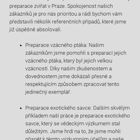
preparace zvířat v Praze. Spokojenost našich
⁤zákazníků je pro ‌nás prioritou a rádi bychom vám
představili několik referenčních ‌případů,⁣ které jsme
⁢již​ úspěšně absolovali.
Preparace vzácného ptáka:⁣ Našim⁤
zákazníkům jsme pomohli s preparací jejich
⁣vzácného ptáka, který byl jejich velkou
vzácností. Díky našim zkušenostem a
dovednostem ‍jsme dokázali přesně a
respektujícím ⁣způsobem ⁣zpracovat ‌tento
jedinečný​ exemplář.
Preparace exotického ⁣savce: Dalším skvělým
příkladem naší práce je preparace exotického
savce, který⁤ se vědeckým ⁣výzkumem stal
důležitým. Jsme hrdí na ‌to, že ⁢jsme‌ mohli
přispět⁤ k těmto výzkumným účelům a naše