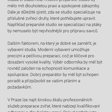
mělo mít ⁣dlouholetou praxi a spokojené‌ zákazníky.
Dále je​ důležité zjistit, zda se studio specializuje⁢ na
příslušné zvířecí druhy, které potřebujete upravit.
Například preparské studio‌ se ​specializací na ptáky
‍by‌ nemuselo být nejvhodnější pro ‌přípravu savců.
Dalším faktorem, na který je dobré⁢ se ⁤zaměřit, je
vybavení ‌studia. ‍Moderní vybavení umožňuje
precizní ⁣a pečlivou‍ preparaci, což je ⁣klíčové ‍pro
dosažení vysoké ⁤kvality. ‌Výběr ⁣odborníka​ by měl být
rovněž ⁢založen na ⁤schopnosti komunikace a
spolupráce. ⁤Dobrý preparátor​ by‍ měl být​ schopen⁤
poradit a⁤ přizpůsobit se vašim přáním a
požadavkům.
V Praze lze najít širokou škálu profesionálních
služeb preparace zvířat,⁢ které nabízejí kvalifikovaní