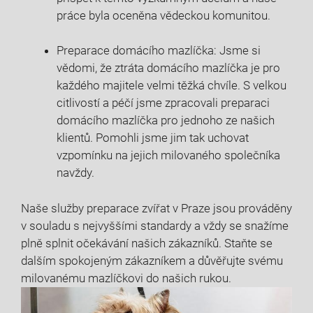
práce byla oceněna ⁤vědeckou komunitou.
Preparace​ domácího ⁢mazlíčka: Jsme ⁢si⁣
vědomi, že ztráta domácího mazlíčka je pro
každého⁢ majitele velmi těžká chvíle. S⁤ velkou
citlivostí a péčí jsme zpracovali preparaci
domácího‌ mazlíčka pro jednoho ze našich ​
klientů. Pomohli jsme jim tak uchovat
vzpomínku ⁤na jejich milovaného⁢ společníka
‍navždy.
Naše​ služby preparace zvířat v ⁤Praze jsou prováděny⁣
v souladu ⁤s ​nejvyššími standardy​ a vždy se snažíme⁢
plně splnit očekávání‌ našich ‌zákazníků. Staňte se
dalším spokojeným zákazníkem a důvěřujte svému
milovanému mazlíčkovi do našich rukou.