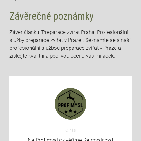
Závěrečné poznámky
Závěr článku "Preparace zvířat Praha:​ Profesionální
⁣služby preparace ‍zvířat ‌v Praze": Seznamte se ‍s⁢ naší
profesionální službou⁢ preparace zvířat v ‌Praze⁣ a
získejte kvalitní a ​pečlivou péči⁣ o váš miláček.
O nás
Na Profimysl.cz věříme, že myslivost