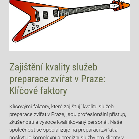
Zajištění⁤ kvality služeb‌
preparace ⁤zvířat v⁢ Praze:
Klíčové faktory
Klíčovými faktory, které⁣ zajišťují kvalitu⁣ služeb⁤
preparace zvířat ⁢v ⁢Praze, jsou profesionální ‌přístup,
zkušenosti‌ a vysoce kvalifikovaný ​personál.‌ Naše⁤
společnost se​ specializuje na preparaci zvířat a
⁤poskytuje komplexní a precizní⁤ služby pro ‌klienty ​v