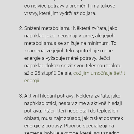
co nejvíce potravy a přeměnit ji na tukové
vrstvy, které jim vydrží až do jara.
Snížení metabolismu: Některá zvířata, jako
například ježci, neusínají v zimě, ale jejich
metabolismus se snižuje na minimum. To
znamená, že jejich tělo spotřebuje méně
energie a vyžaduje méně potravy. Ježci
například dokáží snížit svou tělesnou teplotu
až o 25 stupňů Celsia,
což jim umožňuje šetřit
energii
.
Aktivní hledání potravy: Některá zvířata, jako
například ptáci, nespí v zimě a aktivně hledají
potravu. Ptáci, kteří neodlétají do teplejších
oblastí, musí najít způsob, jak získat dostatek
energie z potravy. Ptáci se specializují na
semena, bobule a ovoce, které jsou snadno