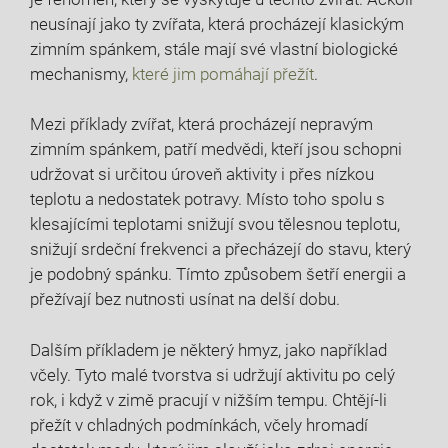
neusínají jako ty zvířata, která procházejí klasickým
zimním spánkem, stále mají své vlastní biologické
mechanismy,
které jim pomáhají přežít
.
Mezi příklady zvířat, která procházejí nepravým
zimním spánkem, patří medvědi, kteří jsou schopni
udržovat si určitou úroveň aktivity i přes nízkou
teplotu a nedostatek potravy. Místo toho spolu s
klesajícími teplotami snižují svou tělesnou teplotu,
snižují srdeční frekvenci a přecházejí do stavu, který
je podobný spánku. Tímto způsobem šetří energii a
přežívají bez nutnosti usínat na delší dobu.
Dalším příkladem je některý hmyz, jako například
včely. Tyto malé tvorstva si udržují aktivitu po celý
rok, i když v zimě pracují v nižším tempu. Chtějí-li
přežít v chladných podmínkách, včely hromadí