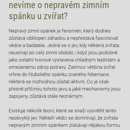
nevíme o nepravém zimním
spánku u zvířat?
Nepravý zimní spánek je fenomén, který dodnes
zůstává obklopen záhadou a nepřestává fascinovat
vědce a badatele. Jedná se o jev, kdy některá zvířata
neusínají po celý zimní období, i když jsou podobně
jako ostatní tvorové vystavena chladným teplotám a
omezenému zdroji potravy. Zatímco většina zvířat
vrhne do hlubokého spánku zvaného hibernace,
některá se rozhodnou zůstat aktivní. Co je však
přesně příčinou tohoto jevu a jaké mechanismy jsou
zapojeny, zůstává stále neznámým.
Existuje několik teorií, které se snaží vysvětlit tento
neobvyklý jev. Někteří vědci se domnívají, že zvířata
nepravým zimním spánkem získávají nějakou formu