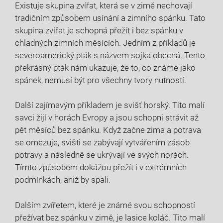
Existuje skupina zvířat, která se v zimě nechovají
tradičním způsobem usínání a zimního spánku. Tato
skupina zvířat je schopná přežít i bez spánku v
chladných zimních měsících. Jedním z příkladů je
severoamerický pták s názvem sojka obecná. Tento
překrásný pták nám ukazuje, že to, co známe jako
spánek, nemusí být pro všechny tvory nutností.
Další zajímavým příkladem je svišť horský. Tito malí
savci žijí v horách Evropy a jsou schopni strávit až
pět měsíců bez spánku. Když začne zima a potrava
se omezuje, svišti se zabývají vytvářením zásob
potravy a následně se ukrývají ve svých norách.
Tímto způsobem dokážou přežít i v extrémních
podmínkách, aniž by spali.
Dalším zvířetem, které je známé svou schopností
přežívat bez spánku v zimě, je lasice koláč. Tito malí