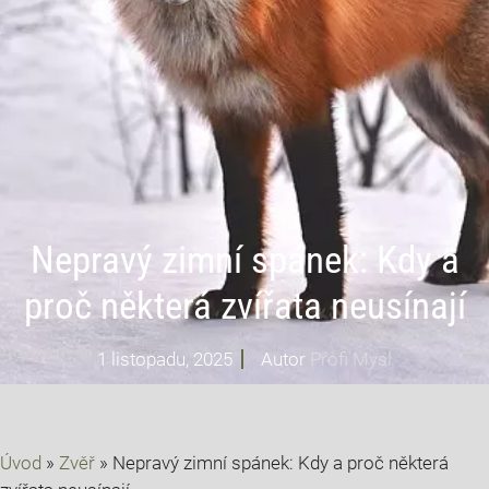
Nepravý zimní spánek: Kdy a
proč některá zvířata neusínají
1 listopadu, 2025
Autor
Profi Mysl
Úvod
»
Zvěř
»
Nepravý zimní spánek: Kdy a proč některá