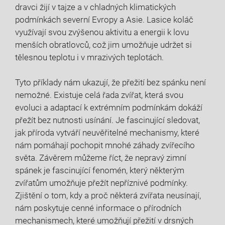
dravci žijí v tajze a v chladných klimatických
podmínkách severní Evropy a Asie. Lasice koláč
využívají svou zvýšenou aktivitu a energii k lovu
menších obratlovců, což jim umožňuje udržet si
tělesnou teplotu i v mrazivých teplotách.
Tyto příklady nám ukazují, že přežití bez spánku není
nemožné. Existuje celá řada zvířat, která svou
evoluci a adaptací k extrémním podmínkám dokáží
přežít bez nutnosti usínání. Je fascinující sledovat,
jak příroda vytváří neuvěřitelné mechanismy, které
nám pomáhají pochopit mnohé záhady zvířecího
světa. Závěrem můžeme říct, že nepravý zimní
spánek je fascinující fenomén, který některým
zvířatům umožňuje přežít nepříznivé podmínky.
Zjištění o tom, kdy a proč některá zvířata neusínají,
nám poskytuje cenné informace o přírodních
mechanismech, které umožňují přežití v drsných