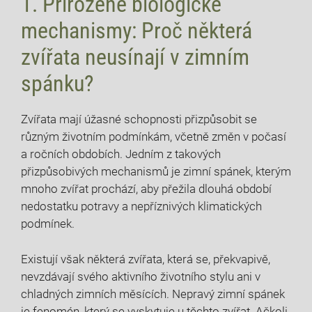
1. Přirozené biologické
mechanismy: Proč některá
zvířata neusínají v zimním
spánku?
Zvířata mají úžasné schopnosti přizpůsobit se
různým životním podmínkám, včetně změn v počasí
a ročních obdobích. Jedním z takových
přizpůsobivých mechanismů je zimní spánek, kterým
mnoho zvířat prochází, aby přežila dlouhá období
nedostatku potravy a nepříznivých klimatických
podmínek.
Existují však některá zvířata, která se, překvapivě,
nevzdávají svého aktivního životního stylu ani v
chladných zimních měsících. Nepravý zimní spánek
je fenomén, který se vyskytuje u těchto zvířat. Ačkoli