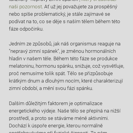
naši pozornost
. Ať už jej považujete za prospěšný
nebo spíše problematický, je stále zajímavé se
podívat na to, co se děje s naším tělem během této
fáze odpočinku.
Jedním ze způsobů, jak náš organismus reaguje na
"nepravý zimní spánek", je změnou hormonálních
hladin v našem těle. Během této fáze se produkce
melatoninu, hormonu spánku, snižuje, což vysvětluje,
proč nemusíme tolik spát. Tělo se přizpůsobuje
krátkým dnum a dlouhým nocím, které charakterizují
zimní období, a mění svou fázi spánku.
Dalším důležitým faktorem je optimalizace
energetického výdeje. Naše tělo se přepíná na nižší
prostředí, a proto se stáváme méně aktivními.
Dochází k úspoře energie, kterou normálně
spotřebováváme při fyzické činnosti. To nám