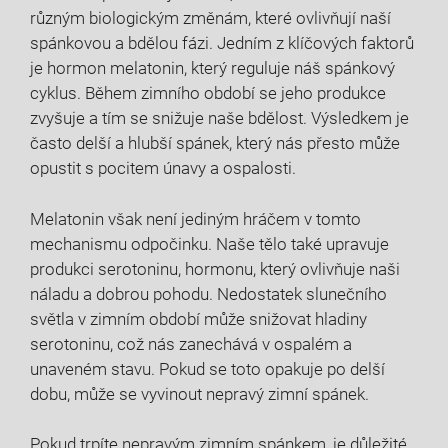
různým biologickým změnám, které ovlivňují naší
spánkovou a bdělou fázi. Jedním z klíčových faktorů
je hormon melatonin, který reguluje náš spánkový
cyklus. Během zimního období se jeho produkce
zvyšuje a tím se snižuje naše bdělost. Výsledkem je
často delší a hlubší spánek, který nás přesto může
opustit s pocitem únavy a ospalosti.
Melatonin však není jediným hráčem v tomto
mechanismu odpočinku. Naše tělo také upravuje
produkci serotoninu, hormonu, který ovlivňuje naši
náladu a dobrou pohodu. Nedostatek slunečního
světla v zimním období může snižovat hladiny
serotoninu, což nás zanechává v ospalém a
unaveném stavu. Pokud se toto opakuje po delší
dobu, může se vyvinout nepravý zimní spánek.
Pokud trpíte nepravým zimním spánkem, je důležité