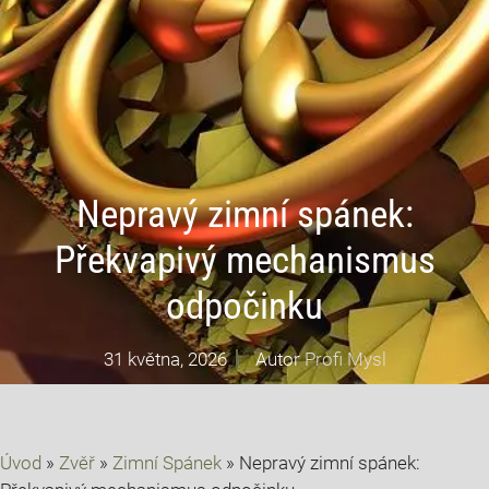
Nepravý zimní spánek:
Překvapivý mechanismus
odpočinku
31 května, 2026
Autor
Profi Mysl
Úvod
»
Zvěř
»
Zimní Spánek
»
Nepravý zimní spánek: