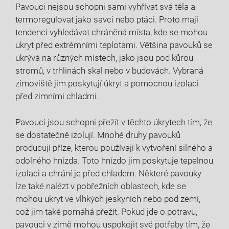
Pavouci nejsou schopni sami vyhřívat svá těla a
termoregulovat jako savci nebo ptáci. Proto mají
tendenci vyhledávat chráněná místa, kde se mohou
ukryt před extrémními teplotami. Většina pavouků se
ukrývá na různých místech, jako jsou pod kůrou
stromů, v trhlinách skal nebo v budovách. Vybraná
zimoviště jim poskytují úkryt a pomocnou izolaci
před zimními chladmi.
Pavouci jsou schopni přežít v těchto úkrytech tím, že
se dostatečně izolují. Mnohé druhy pavouků
producují příze, kterou používají k vytvoření silného a
odolného hnízda. Toto hnízdo jim poskytuje tepelnou
izolaci a chrání je před chladem. Některé pavouky
lze také nalézt v pobřežních oblastech, kde se
mohou ukryt ve vlhkých jeskyních nebo pod zemí,
což jim také pomáhá přežít. Pokud jde o potravu,
pavouci v zimě mohou uspokojit své potřeby tím, že