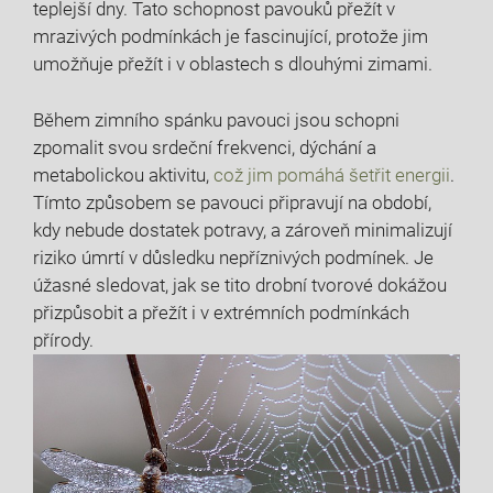
teplejší dny. Tato schopnost pavouků přežít v
mrazivých podmínkách je fascinující, protože jim
umožňuje přežít i v oblastech s dlouhými zimami.
Během zimního spánku pavouci jsou schopni
zpomalit svou srdeční frekvenci, dýchání a
metabolickou aktivitu,
což jim pomáhá šetřit energii
.
Tímto způsobem se pavouci připravují na období,
kdy nebude dostatek potravy, a zároveň minimalizují
riziko úmrtí v důsledku nepříznivých podmínek. Je
úžasné sledovat, jak se tito drobní tvorové dokážou
přizpůsobit a přežít i v extrémních podmínkách
přírody.