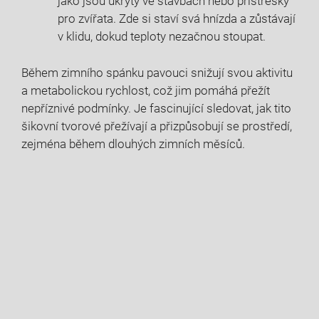
jako jsou úkryty ve stavbách nebo přístřešky
pro zvířata. Zde si staví svá hnízda a zůstávají
v klidu, dokud teploty nezačnou stoupat.
Během zimního spánku pavouci snižují svou aktivitu
a metabolickou rychlost, což jim pomáhá přežít
nepříznivé podmínky. Je fascinující sledovat, jak tito
šikovní tvorové přežívají a přizpůsobují se prostředí,
zejména během dlouhých zimních měsíců.