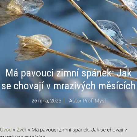
Má pavouci zimní spánek: Jak
se chovají v mrazivých měsících
26 října, 2025
Autor
Profi Mysl
Úvod
»
Zvěř
»
Má pavouci zimní spánek: Jak se chovají v