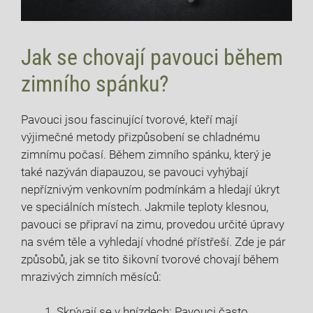
Jak se chovají pavouci během
zimního spánku?
Pavouci jsou fascinující tvorové, kteří mají
výjimečné metody přizpůsobení se chladnému
zimnímu počasí. Během zimního spánku, který je
také nazýván diapauzou, se pavouci vyhýbají
nepříznivým venkovním podmínkám a hledají úkryt
ve speciálních místech. Jakmile teploty klesnou,
pavouci se připraví na zimu, provedou určité úpravy
na svém těle a vyhledají vhodné přístřeší. Zde je pár
způsobů, jak se tito šikovní tvorové chovají během
mrazivých zimních měsíců:
Skrývají se v hnízdech: Pavouci často