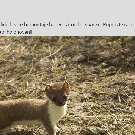
klidu lasice hranostaje během zimního spánku. Připravte se na
átního chování!