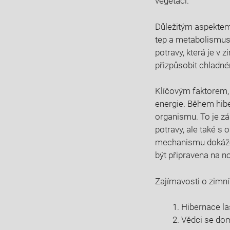
vegetaci.
Důležitým aspektem 
tep a metabolismus.
potravy, která je v
přizpůsobit chladné
Klíčovým faktorem, k
energie. Během hibe
organismu. To je zá
potravy, ale také 
mechanismu dokáže 
být připravena na no
Zajímavosti o zimní
Hibernace la
Vědci se dom