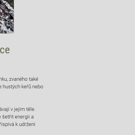
ice
ánku, zvaného také
le hustých keřů nebo
jí v jejím těle.
etřit energii a
řispívá k udržení