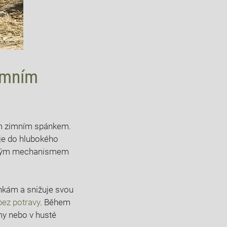
zimním
cím zimním spánkem.
uje do hlubokého
íčovým mechanismem
nkám a snižuje svou
bez potravy
. Během
my nebo v husté