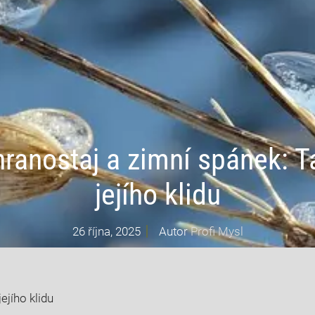
hranostaj a zimní spánek: T
jejího klidu
26 října, 2025
Autor
Profi Mysl
ejího klidu