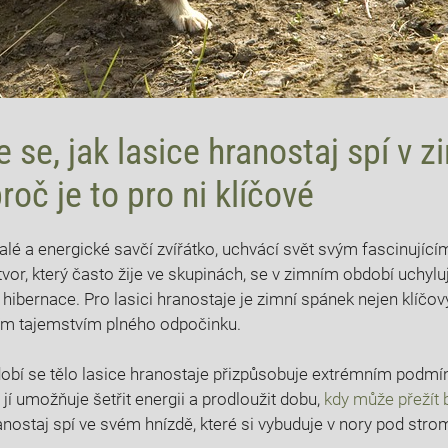
e se, jak lasice hranostaj spí v 
roč je to pro ni klíčové
alé a energické savčí zvířátko, uchvácí svět svým fascinují
vor, který často žije ve skupinách, se v zimním období uchyl
hibernace. Pro lasici hranostaje je zimní spánek nejen kl
jejím tajemstvím plného odpočinku.
bí se tělo lasice hranostaje přizpůsobuje extrémním podmí
 jí umožňuje šetřit energii a prodloužit dobu,
kdy může přežít 
anostaj spí ve svém hnízdě, které si vybuduje v nory pod stro