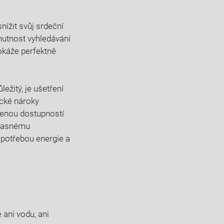
nížit svůj srdeční
nutnost vyhledávání
okáže perfektně
ežitý, je ušetření
ické nároky
íženou dostupností
úžasnému
potřebou energie a
ani vodu, ani