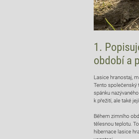
1. Popisuj
období a p
Lasice hranostaj, m
Tento společenský t
spánku nazývaného 
k přežití, ale také 
Během zimního obdo
tělesnou teplotu. To
hibernace lasice hr