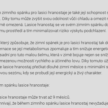
zimního spánku pro lasici hranostaje je také její schopnost s
 Díky tomu může zvýšit svou odolnost vůči chladu a omezit 
 zimě omezená. Lasice hranostaj se ve svém zimním spánku d
mu prostředí a tím minimalizovat riziko výskytu podchlazení.
terý způsobuje, že zimní spánek je pro lasici hranostaj tak důl
rnace se její metabolismus zpomaluje a tím snižuje energet
sadní pro tuto malou šelmu, která v zimě bojuje nejen se sn
s omezenou možností rychlého a účinného lovu. Díky tomuto 
lasice hranostaj přečkat dlouhé zimní měsíce s minimální s
vou sezónu, kdy se probudí její energický a živý charakter.
m spánku lasice hranostaje:
sice hranostaje může trvat až 9 měsíců.
nívají, že během zimního spánku lasice hranostaj nevyžaduje 