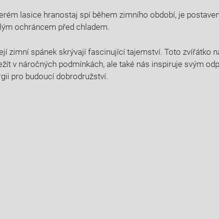
terém lasice hranostaj spí během zimního období, je postaveno
kvělým ochráncem před chladem.
ejí zimní spánek skrývají fascinující tajemství. Toto zvířátko 
žít v náročných podmínkách, ale také nás inspiruje svým od
rgii pro budoucí dobrodružství.