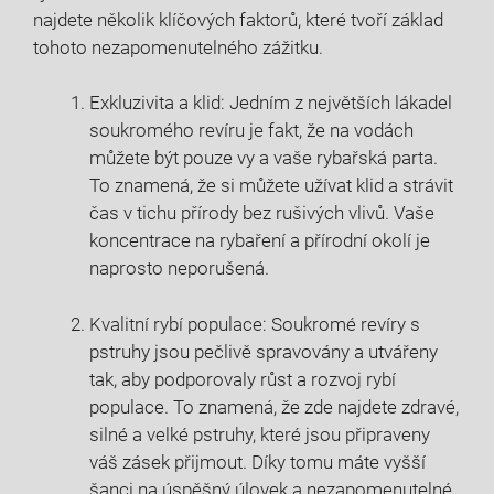
najdete několik klíčových faktorů, které tvoří základ
tohoto nezapomenutelného zážitku.
Exkluzivita a klid: Jedním z největších lákadel
soukromého revíru je fakt, že na vodách
můžete být pouze vy a vaše rybařská parta.
To znamená, že si můžete užívat klid a strávit
čas v tichu přírody bez rušivých vlivů. Vaše
koncentrace na rybaření a přírodní okolí je
naprosto neporušená.
Kvalitní rybí populace: Soukromé revíry s
pstruhy jsou pečlivě spravovány a utvářeny
tak, aby podporovaly růst a rozvoj rybí
populace. To znamená, že zde najdete zdravé,
silné a velké pstruhy, které jsou připraveny
váš zásek přijmout. Díky tomu máte vyšší
šanci na úspěšný úlovek a nezapomenutelné