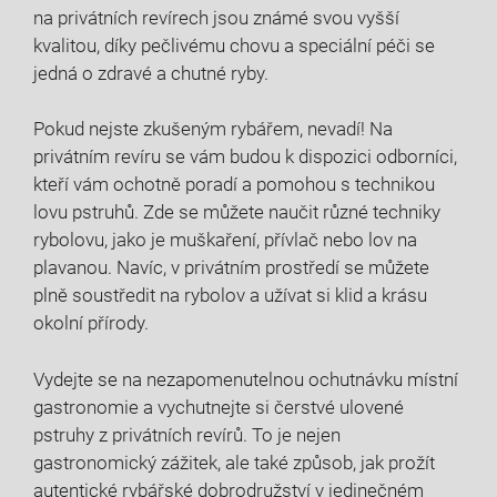
na privátních revírech jsou známé svou vyšší
kvalitou, díky pečlivému chovu a speciální péči se
jedná o zdravé a chutné ryby.
Pokud nejste zkušeným rybářem, nevadí! Na
privátním revíru se vám budou k dispozici odborníci,
kteří vám ochotně poradí a pomohou s technikou
lovu pstruhů. Zde se můžete naučit různé techniky
rybolovu, jako je muškaření, přívlač nebo lov na
plavanou. Navíc, v privátním prostředí se můžete
plně soustředit na rybolov a užívat si klid a krásu
okolní přírody.
Vydejte se na nezapomenutelnou ochutnávku místní
gastronomie a vychutnejte si čerstvé ulovené
pstruhy z privátních revírů. To je nejen
gastronomický zážitek, ale také způsob, jak prožít
autentické rybářské dobrodružství v jedinečném