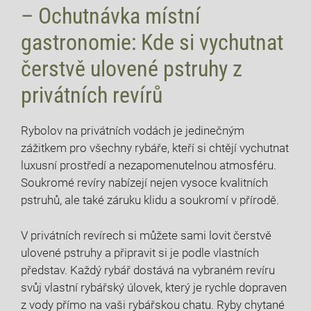
– Ochutnávka místní
gastronomie: Kde si vychutnat
čerstvě ulovené pstruhy z
privátních revírů
Rybolov na privátních vodách je jedinečným
zážitkem pro všechny rybáře, kteří si chtějí vychutnat
luxusní prostředí a nezapomenutelnou atmosféru.
Soukromé revíry nabízejí nejen vysoce kvalitních
pstruhů, ale také záruku klidu a soukromí v přírodě.
V privátních revírech si můžete sami lovit čerstvě
ulovené pstruhy a připravit si je podle vlastních
představ. Každý rybář dostává na vybraném revíru
svůj vlastní rybářský úlovek, který je rychle dopraven
z vody přímo na vaši rybářskou chatu. Ryby chytané