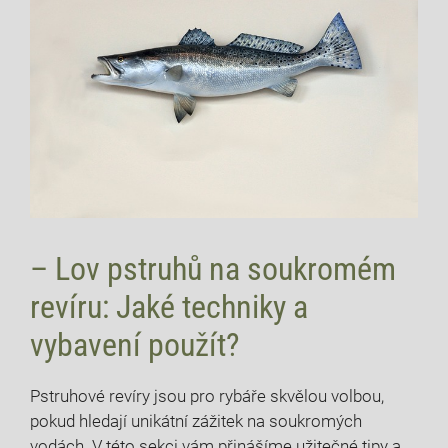
– Lov pstruhů na soukromém
revíru: Jaké techniky a
vybavení použít?
Pstruhové revíry jsou pro rybáře skvělou volbou,
pokud hledají unikátní zážitek na soukromých
vodách. V této sekci vám přinášíme užitečné tipy a