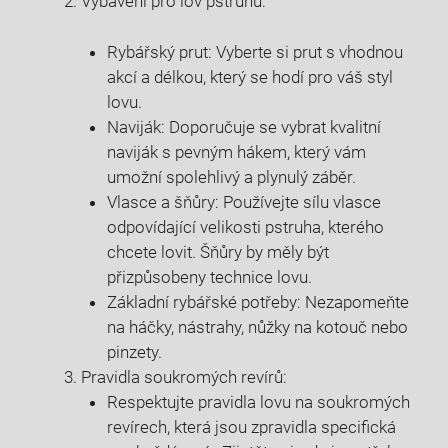
Vybavení pro lov pstruhů:
Rybářský prut: Vyberte si prut s vhodnou
akcí a délkou, který se hodí pro váš styl
lovu.
Naviják: Doporučuje se vybrat kvalitní
naviják s pevným hákem, který vám
umožní spolehlivý a plynulý záběr.
Vlasce a šňůry: Používejte sílu vlasce
odpovídající velikosti pstruha, kterého
chcete lovit. Šňůry by měly být
přizpůsobeny technice lovu.
Základní rybářské potřeby: Nezapomeňte
na háčky, nástrahy, nůžky na kotouč nebo
pinzety.
Pravidla soukromých revírů:
Respektujte pravidla lovu na soukromých
revírech, která jsou zpravidla specifická