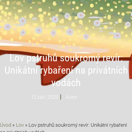
Lov pstruhů soukromý revír:
Unikátní rybaření na privátních
vodách
12 září, 2025
Autor
Profi Mysl
Úvod
»
Lov
»
Lov pstruhů soukromý revír: Unikátní rybaření