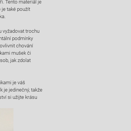
i. Tento materiál je
 je také použít
ka.
u vyžadovat trochu
entální podmínky
vlivnit chování
ýškami mušek či
sob, jak zdolat
kami je váš
 je jedinečný, takže
í si užijte krásu