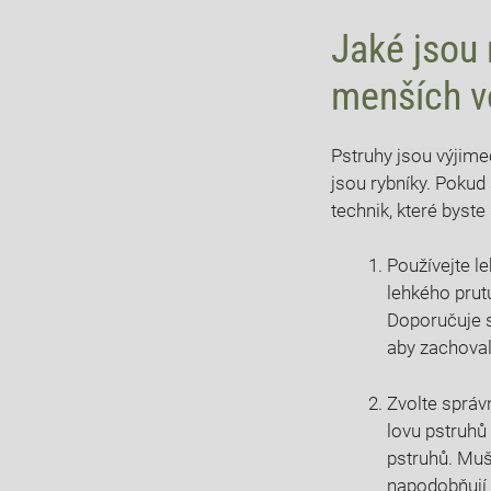
Jaké jsou 
menších 
Pstruhy jsou výjime
jsou rybníky. Pokud 
technik, které byste
Používejte l
lehkého prut
Doporučuje s
aby zachovaly
Zvolte správ
lovu pstruhů
pstruhů. Muš
napodobňují p