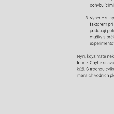
pohybujícími
Vyberte si s
faktorem při
podobají pot
mušky s brčk
experimentova
Nyní, když máte něk
teorie. Chyťte si s
kůži. S trochou cvi
menších vodních pl