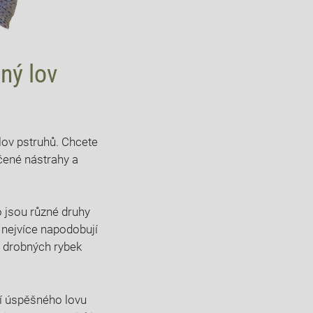
ný lov
lov pstruhů. Chcete
učené nástrahy a
o jsou různé druhy
 nejvíce napodobují
i drobných rybek
í úspěšného lovu