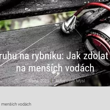
ruhu na rybníku: Jak zdolat
na menších vodách
5 srpna, 2025
Autor
Profi Mysl
na menších vodách