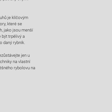
ruhů je klíčovým
ry, které se
h, jako jsou menší
být trpělivý a
o daný rybník.
ezůstávejte jen u
chniky na vlastní
pěšného rybolovu na