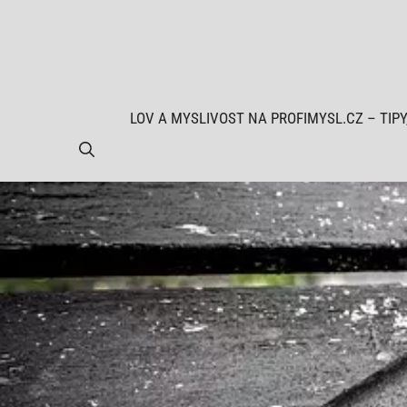
Přeskočit
na
obsah
LOV A MYSLIVOST NA PROFIMYSL.CZ – TIPY