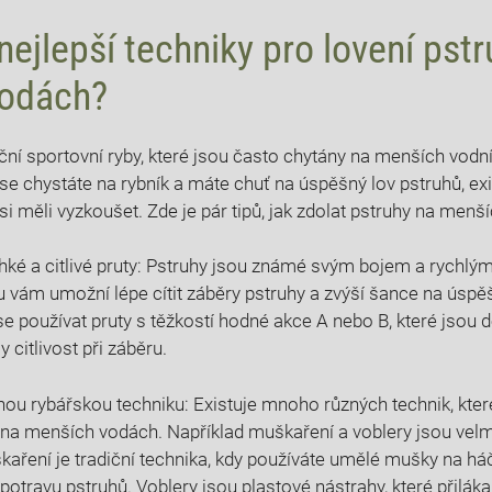
nejlepší techniky pro lovení pst
vodách?
ční sportovní ryby, které jsou často chytány na menších vodn
se chystáte na rybník a máte chuť na úspěšný lov pstruhů, exi
 si měli vyzkoušet. Zde je pár tipů, jak zdolat pstruhy na menš
ehké a citlivé pruty: Pstruhy jsou známé svým bojem a rychlý
u vám umožní lépe cítit záběry pstruhy a zvýší šance na úspě
e používat pruty s těžkostí hodné akce A nebo B, které jsou 
 citlivost při záběru.
nou rybářskou techniku: Existuje mnoho různých technik, kter
 na menších vodách. Například muškaření a voblery jsou velmi
kaření je tradiční technika, kdy používáte umělé mušky na háč
otravu pstruhů. Voblery jsou plastové nástrahy, které přiláka