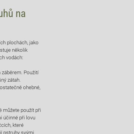
ruhů na
ích plochách, jako
stuje několik
ích vodách:
m záběrem. Použití
šný zátah.
dostatečně ohebné,
é můžete použít při
 účinné při lovu
cích, které
jí pstruhy svými