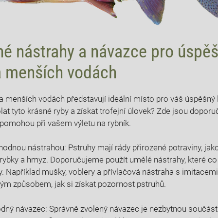
é nástrahy a návazce pro úspěš
a menších vodách
a menších vodách představují ideální místo pro váš úspěšný 
lat tyto krásné ryby a získat trofejní úlovek? Zde jsou dopor
 pomohou při vašem výletu na rybník.
hodnou nástrahou: Pstruhy mají rády přirozené potraviny, jak
é rybky a hmyz. Doporučujeme použít umělé nástrahy, které co
ny. Například mušky, voblery a přívlačová nástraha s imitacem
ým způsobem, jak si získat pozornost pstruhů.
dný návazec: Správně zvolený návazec je nezbytnou součást