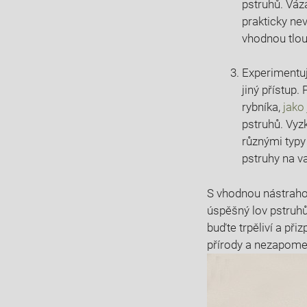
pstruhů. Váz
prakticky nev
vhodnou tlou
Experimentuj
jiný přístup.
rybníka,
jako
pstruhů. Vyz
různými typy 
pstruhy na v
S vhodnou nástraho
úspěšný lov pstruhů
buďte trpěliví a př
přírody a nezapomeň