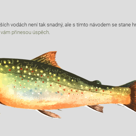
ích vodách není tak snadný, ale s tímto návodem se stane h
é vám přinesou úspěch
.