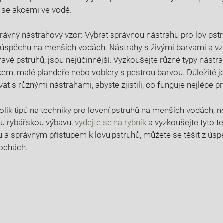
 se akcemi ve vodě.
právný nástrahový vzor: Vybrat správnou nástrahu pro lov pst
 úspěchu na menších vodách. Nástrahy s živými barvami a vzo
ravě pstruhů, jsou nejúčinnější. Vyzkoušejte různé typy nástra
em, malé plandeře nebo voblery s pestrou barvou. Důležité je 
t s různými nástrahami, abyste zjistili, co funguje nejlépe pr
olik tipů na techniky pro lovení pstruhů na menších vodách, n
vou rybářskou výbavu,
vydejte se na rybník
a vyzkoušejte tyto te
ku a správným přístupem k lovu pstruhů, můžete se těšit z ús
ochách.