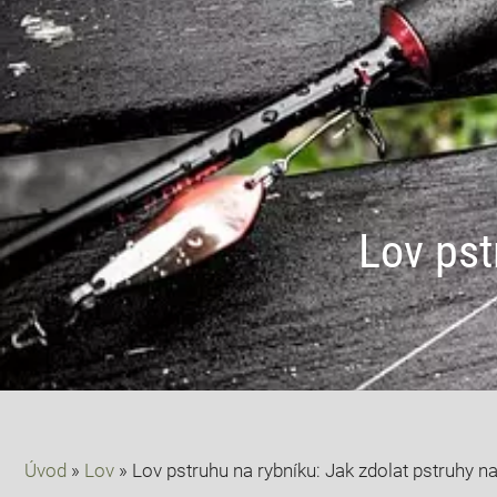
Lov pst
Úvod
»
Lov
»
Lov pstruhu na rybníku: Jak zdolat pstruhy 