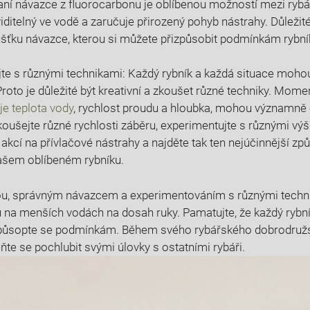
aní návazce z fluorocarbonu je oblíbenou možností mezi rybář
iditelný ve vodě a zaručuje přirozený pohyb nástrahy. Důležité
šťku návazce, kterou si můžete přizpůsobit podmínkám rybní
te s různými technikami: Každý rybník a každá situace moho
 Proto je důležité být kreativní a zkoušet různé techniky. Mom
 je teplota vody
, rychlost proudu a hloubka, mohou významně o
koušejte různé rychlosti záběru, experimentujte s různými v
akcí na přívlačové nástrahy a najděte tak ten nejúčinnější způ
ašem oblíbeném rybníku.
u, správným návazcem a experimentováním s různými techni
 na menších vodách na dosah ruky. Pamatujte, že každý rybník
izpůsopte se podmínkám. Během svého rybářského dobrodružstv
te se pochlubit svými úlovky s ostatními rybáři.