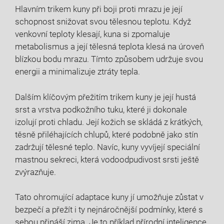
Hlavním trikem kuny při boji proti mrazu je její
schopnost snižovat svou tělesnou teplotu. Když
venkovní teploty klesají, kuna si zpomaluje
metabolismus a její tělesná teplota klesá na úroveň
blízkou bodu mrazu. Tímto způsobem udržuje svou
energii a minimalizuje ztráty tepla.
Dalším klíčovým přežitím trikem kuny je její hustá
srst a vrstva podkožního tuku, které ji dokonale
izolují proti chladu. Její kožich se skládá z krátkých,
těsně přiléhajících chlupů, které podobně jako stín
zadržují tělesné teplo. Navíc, kuny vyvíjejí speciální
mastnou sekreci, která vodoodpudivost srsti ještě
zvýrazňuje.
Tato ohromující adaptace kuny jí umožňuje zůstat v
bezpečí a přežít i ty nejnáročnější podmínky, které s
sebou přináší zima. Je to příklad přírodní inteligence