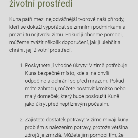
životní prostředí
Kuna patří mezi nejodvážnější tvorové naší přírody,
kteří se dokáží vypořádat se zimními podmínkami a
přežít i tu nejtvrdší zimu. Pokud ji chceme pomoci,
můžeme zvážit několik doporučení, jak jí ulehčit a
chránit její životní prostředí.
Poskytněte jí vhodné úkryty: V zimě potřebuje
Kuna bezpečné místo, kde si na chvíli
odpočine a ochrání se před mrazem. Pokud
máte zahradu, můžete postavit krmítko nebo
malý domeček, který bude posloužit Kuně
jako úkryt před nepříznivým počasím.
Zajistěte dostatek potravy: V zimě mívají kuny
problém s nalezením potravy, protože většina
zdrojů je zmrzlá. Můžete jim pomoci tím, že