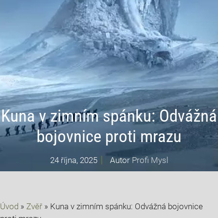
Kuna v zimním spánku: Odvážná
bojovnice proti mrazu
24 října, 2025
Autor
Profi Mysl
Úvod
»
Zvěř
»
Kuna v zimním spánku: Odvážná bojovnice