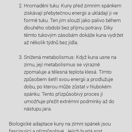
Hromadění tuku: Kuny před zimním spánkem
získávají přebytečnou energii a ukládají ji ve
formě tuku. Ten jim slouží jako palivo během
dlouhého období bez příjmu potravy. Díky
těmto tukovým zásobám dokáže kuna vydržet
až několik týdnů bez jídla.
Snížená metabolismus: Když kuna usne na
zimu, její metabolismus se výrazně
zpomaluje a tělesná teplota klesá. Tímto
způsobem šetří svou energii a prodlužuje
dobu, po kterou může zůstat v hlubokém
spánku. Tento přizpůsobivý proces jí
umožňuje přežít extrémní podmínky až do
nástupu jara.
Biologické adaptace kuny na zimní spánek jsou
fascinující a přizpůsobivé. Jejich hustá srst,