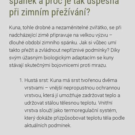
spánek a proč je tak úspěšná
při zimním přežívání?
Kuna, tohle drobné a nezaměnitelné zvířátko, se při
nadcházející zimě připravuje na velkou výzvu –
dlouhé období zimního spánku. Jak si vůbec umí
takto přežít a zvládnout nepříznivé podmínky? Díky
svým úžasným biologickým adaptacím se kuny
stávají skutečnými bojovnicemi proti mrazu.
Hustá srst: Kuna má srst tvořenou dvěma
vrstvami – vnější nepropustnou ochrannou
vrstvou, která jí umožňuje zadržovat teplo a
udržovat stálou tělesnou teplotu. Vnitřní
vrstva slouží jako termoregulační systém,
který dokáže přizpůsobovat teplotu těla podle
aktuálních podmínek.