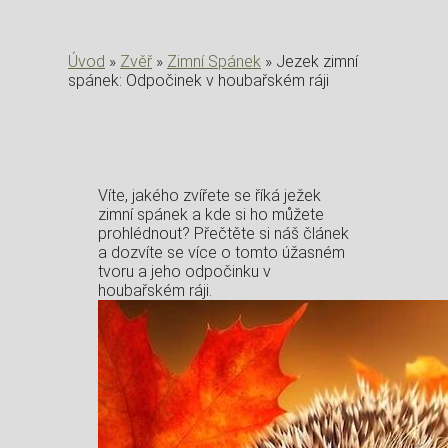
Úvod
»
Zvěř
»
Zimní Spánek
»
Jezek zimní
spánek: Odpočinek v houbařském ráji
Víte, jakého zvířete se říká ježek
zimní spánek a kde si ho můžete
prohlédnout? Přečtěte si náš článek
a dozvíte se více o tomto úžasném
tvoru a jeho odpočinku v
houbařském ráji.