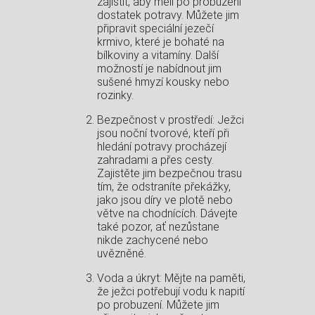
zajistit, aby měli po probuzení
dostatek potravy. Můžete jim
připravit speciální jezečí
krmivo, které je bohaté na
bílkoviny a vitamíny. Další
možností je nabídnout jim
sušené hmyzí kousky nebo
rozinky.
Bezpečnost v prostředí: Ježci
jsou noční tvorové, kteří při
hledání potravy procházejí
zahradami a přes cesty.
Zajistěte jim bezpečnou trasu
tím, že odstraníte překážky,
jako jsou díry ve plotě nebo
větve na chodnících. Dávejte
také pozor, ať nezůstane
nikde zachycené nebo
uvězněné.
Voda a úkryt: Mějte na paměti,
že ježci potřebují vodu k napití
po probuzení. Můžete jim