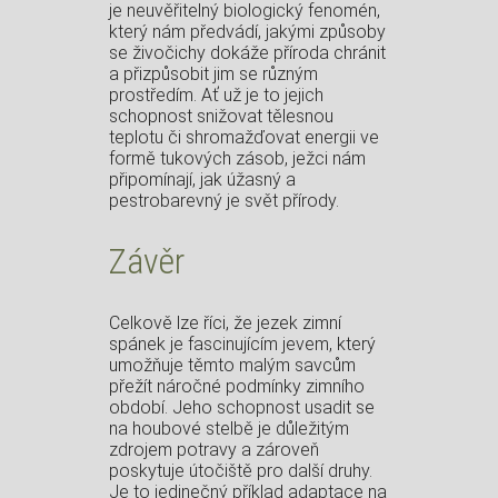
je neuvěřitelný biologický fenomén,
který nám předvádí, jakými způsoby
se živočichy dokáže příroda chránit
a přizpůsobit jim se různým
prostředím. Ať už je to jejich
schopnost snižovat tělesnou
teplotu či shromažďovat energii ve
formě tukových zásob, ježci nám
připomínají, jak úžasný a
pestrobarevný je svět přírody.
Závěr
Celkově lze říci, že jezek zimní
spánek je fascinujícím jevem, který
umožňuje těmto malým savcům
přežít náročné podmínky zimního
období. Jeho schopnost usadit se
na houbové stelbě je důležitým
zdrojem potravy a zároveň
poskytuje útočiště pro další druhy.
Je to jedinečný příklad adaptace na