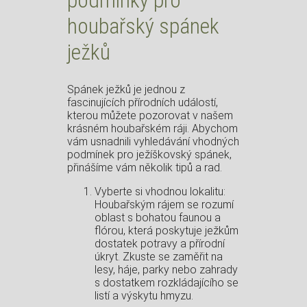
houbařský spánek
ježků
Spánek ježků je jednou z
fascinujících přírodních událostí,
kterou můžete pozorovat v našem
krásném houbařském ráji. Abychom
vám usnadnili vyhledávání vhodných
podmínek pro ježíškovský spánek,
přinášíme vám několik tipů a rad.
Vyberte si vhodnou lokalitu:
Houbařským rájem se rozumí
oblast s bohatou faunou a
flórou, která poskytuje ježkům
dostatek potravy a přírodní
úkryt. Zkuste se zaměřit na
lesy, háje, parky nebo zahrady
s dostatkem rozkládajícího se
listí a výskytu hmyzu.