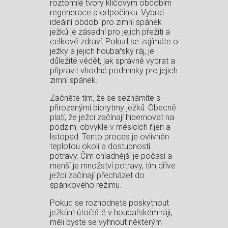
roztomilé tvory klíčovým obdobím
regenerace a odpočinku. Vybrat
ideální období pro zimní spánek
ježků je zásadní pro jejich přežití a
celkové zdraví. Pokud se zajímáte o
ježky a jejich houbařský ráj, je
důležité vědět, jak správně vybrat a
připravit vhodné podmínky pro jejich
zimní spánek.
Začněte tím, že se seznámíte s
přirozenými biorytmy ježků. Obecně
platí, že ježci začínají hibernovat na
podzim, obvykle v měsících říjen a
listopad. Tento proces je ovlivněn
teplotou okolí a dostupností
potravy. Čím chladnější je počasí a
menší je množství potravy, tím dříve
ježci začínají přecházet do
spánkového režimu.
Pokud se rozhodnete poskytnout
ježkům útočiště v houbařském ráji,
měli byste se vyhnout některým