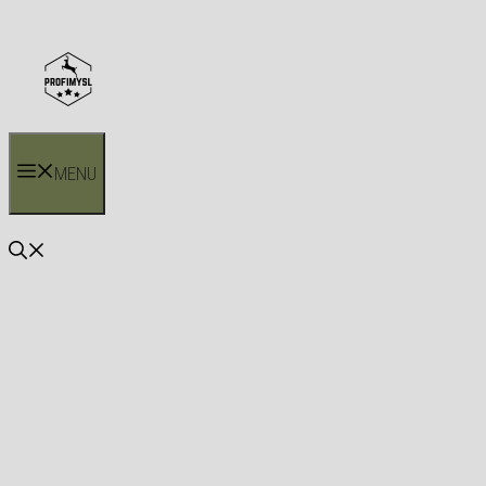
Přeskočit
na
obsah
MENU