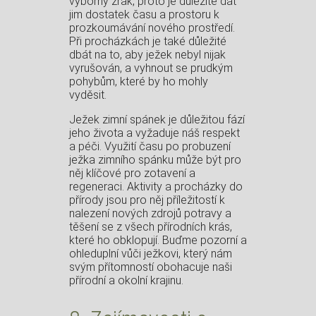
výborný zrak, proto je důležité dát
jim dostatek času a prostoru k
prozkoumávání nového prostředí.
Při procházkách je také důležité
dbát na to, aby ježek nebyl nijak
vyrušován, a vyhnout se prudkým
pohybům, které by ho mohly
vyděsit.
Ježek zimní spánek je důležitou fází
jeho života a vyžaduje náš respekt
a péči. Využití času po probuzení
ježka zimního spánku může být pro
něj klíčové pro zotavení a
regeneraci. Aktivity a procházky do
přírody jsou pro něj příležitostí k
nalezení nových zdrojů potravy a
těšení se z všech přírodních krás,
které ho obklopují. Buďme pozorní a
ohleduplní vůči ježkovi, který nám
svým přítomností obohacuje naši
přírodní a okolní krajinu.