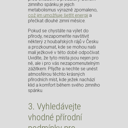
zimního spánku je jejich
metabolismus výrazně zpomaleno,
což jim umožňuje šetřit energii
a
přečkat dlouhé zimní měsíce.
Pokud se chystáte na výlet do
přírody, nezapomeňte navštívit
některý z houbařských rájů v Česku
a prozkoumat, kde se mohou naši
malí ježkové v této době odpočívat.
Uvidíte, že tyto místa jsou nejen pro
ně, ale i pro vás nezapomenutelným
zážitkem. Přijďte a nechte se unést
atmosférou těchto krásných
přírodních míst, kde ježek nachází
klid a komfort během svého zimního
spánku.
3. Vyhledávejte
vhodné přírodní
podmínky pro