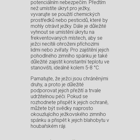
potenciálním nebezpečím. Předtím
než umístíte úkryt pro ježky,
vyvarujte se použití chemických
prostředků nebo pesticidů, které by
mohly otrávit ježky. Dále je důležité
vyhnout se umístění úkrytu na
frekventovaných místech, aby se
ježci necítili ohroženi příchozími
lidmi nebo zvířaty. Pro zajištění jejich
pohodlného zimního spánku je také
důležité zajistit konstantní teplotu ve
stanovišti, ideálně kolem 5-8 °C.
Pamatujte, že ježci jsou chráněnými
druhy, a proto je důležité
podporovat jejich přežití a trvale
udržitelnou péči. Pokud se
rozhodnete přispět k jejich ochraně,
můžete být svědky naprosto
okouzlujícího ježkovského zimního
spánku a přispět k jejich blahobytu v
houbařském ráji.