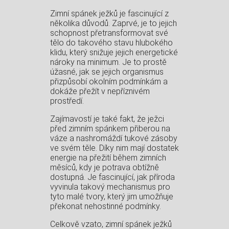
Zimní spánek ježků je fascinující z
několika důvodů. Zaprvé, je to jejich
schopnost přetransformovat své
tělo do takového stavu hlubokého
klidu, který snižuje jejich energetické
nároky na minimum. Je to prostě
úžasné, jak se jejich organismus
přizpůsobí okolním podmínkám a
dokáže přežít v nepříznivém
prostředí.
Zajímavostí je také fakt, že ježci
před zimním spánkem přiberou na
váze a nashromáždí tukové zásoby
ve svém těle. Díky nim mají dostatek
energie na přežití během zimních
měsíců, kdy je potrava obtížně
dostupná. Je fascinující, jak příroda
vyvinula takový mechanismus pro
tyto malé tvory, který jim umožňuje
překonat nehostinné podmínky.
Celkově vzato, zimní spánek ježků