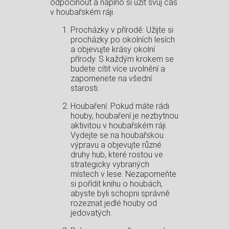
odpočinout a naplno si užít svůj čas
v houbařském ráji.
Procházky v přírodě: Užijte si
procházky po okolních lesích
a objevujte krásy okolní
přírody. S každým krokem se
budete cítit více uvolnění a
zapomenete na všední
starosti.
Houbaření: Pokud máte rádi
houby, houbaření je nezbytnou
aktivitou v houbařském ráji.
Vydejte se na houbařskou
výpravu a objevujte různé
druhy hub, které rostou ve
strategicky vybraných
místech v lese. Nezapomeňte
si pořídit knihu o houbách,
abyste byli schopni správně
rozeznat jedlé houby od
jedovatých.