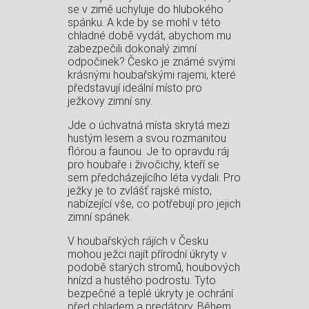
se v zimě uchyluje do hlubokého
spánku. A kde by se mohl v této
chladné době vydát, abychom mu
zabezpečili dokonalý zimní
odpočinek? Česko je známé svými
krásnými houbařskými rajemi, které
představují ideální místo pro
ježkovy zimní sny.
Jde o úchvatná místa skrytá mezi
hustým lesem a svou rozmanitou
flórou a faunou. Je to opravdu ráj
pro houbaře i živočichy, kteří se
sem předcházejícího léta vydali. Pro
ježky je to zvlášť rajské místo,
nabízející vše, co potřebují pro jejich
zimní spánek.
V houbařských rájích v Česku
mohou ježci najít přírodní úkryty v
podobě starých stromů, houbových
hnízd a hustého podrostu. Tyto
bezpečné a teplé úkryty je ochrání
před chladem a predátory. Během