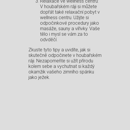
Relaxace ve wellness centru:
V houbařském ráji si můžete
dopřát také relaxační pobyt v
wellness centru. Užijte si
odpočinkové procedury jako
masáže, sauny a vířivky. Vaše
tělo i mysl se vám za to
odvděčí.
Zkuste tyto tipy a uvidíte, jak si
skutečně odpočinete v houbařském
ráji. Nezapomeňte si užít přírodu
kolem sebe a vychutnat si každý
okamžik vašeho zimního spánku
jako ježek.