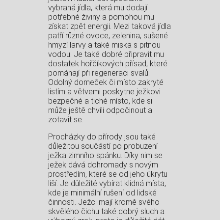
vybraná jídla, která mu dodají
potřebné živiny a pomohou mu
získat zpět energii. Mezi taková jídla
patří různé ovoce, zelenina, sušené
hmyzí larvy a také miska s pitnou
vodou. Je také dobré připravit mu
dostatek hořčíkových přísad, které
pomáhají při regeneraci svalů.
Odolný domeček či místo zakryté
listím a větvemi poskytne ježkovi
bezpečné a tiché místo, kde si
může ještě chvíli odpočinout a
zotavit se.
Procházky do přírody jsou také
důležitou součástí po probuzení
ježka zimního spánku. Díky nim se
ježek dává dohromady s novým
prostředím, které se od jeho úkrytu
liší. Je důležité vybírat klidná místa,
kde je minimální rušení od lidské
činnosti. Ježci mají kromě svého
skvělého čichu také dobrý sluch a