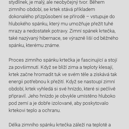
stydlínek, je malý, ale neobyčejný tvor. Během
zimního období, se krtek stává příkladem
dokonalého přizpůsobení se přírodě – vstupuje do
hlubokého spánku, který mu umožňuje přežít tuhé
mrazy a nedostatek potravy. Zimní spánek krtečka,
také nazývaný hibernace, se výrazně liší od běžného
spánku, kterému známe.
Proces zimního spánku krtečka je fascinující a stojí
za povšimnutí. Když se blíží zima a teploty klesají,
krtek začne hromadit tuk ve svém těle a získává tak
energii potřebnou k přežití. Když se nastoupí zimní
období, krtek vyhledá si své hnízdo, které si pečlivě
připravil. Jeho hnízdo je obvykle umístěno hluboko
pod zemí a je dobře izolované, aby poskytovalo
krtekovi teplo a ochranu.
Délka zimního spánku krtečka záleží na teplotě a