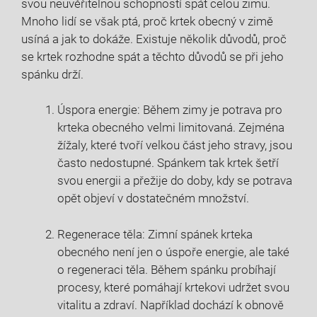
svou neuvěřitelnou schopností spát celou zimu.
Mnoho lidí se však ptá, proč krtek obecný v zimě
usíná a jak to dokáže. Existuje několik důvodů, proč
se krtek rozhodne spát a těchto důvodů se při jeho
spánku drží.
Úspora energie: Během zimy je potrava pro
krteka obecného velmi limitovaná. Zejména
žížaly, které tvoří velkou část jeho stravy, jsou
často nedostupné. Spánkem tak krtek šetří
svou energii a přežije do doby, kdy se potrava
opět objeví v dostatečném množství.
Regenerace těla: Zimní spánek krteka
obecného není jen o úspoře energie, ale také
o regeneraci těla. Během spánku probíhají
procesy, které pomáhají krtekovi udržet svou
vitalitu a zdraví. Například dochází k obnově