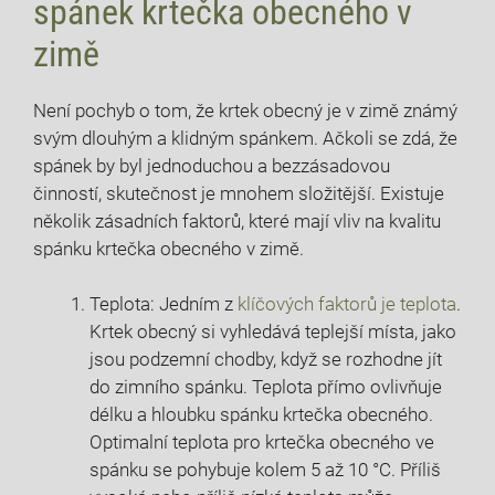
spánek krtečka obecného v
zimě
Není pochyb o tom, že krtek obecný je v zimě známý
svým dlouhým a klidným spánkem. Ačkoli se zdá, že
spánek by byl jednoduchou a bezzásadovou
činností, skutečnost je mnohem složitější. Existuje
několik zásadních faktorů, které mají vliv na kvalitu
spánku krtečka obecného v zimě.
Teplota: Jedním z
klíčových faktorů je teplota
.
Krtek obecný si vyhledává teplejší místa, jako
jsou podzemní chodby, když se rozhodne jít
do zimního spánku. Teplota přímo ovlivňuje
délku a hloubku spánku krtečka obecného.
Optimalní teplota pro krtečka obecného ve
spánku se pohybuje kolem 5 až 10 °C. Příliš