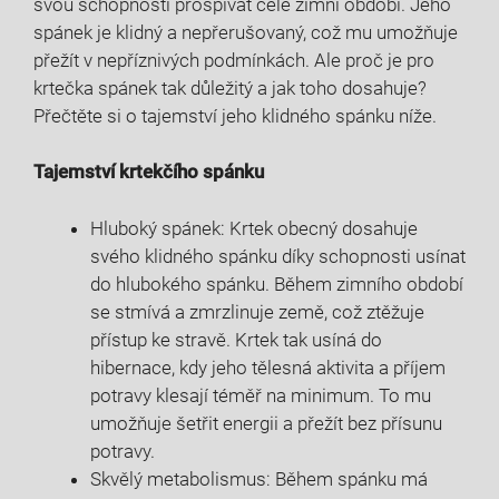
svou schopností prospívat celé zimní období. Jeho
spánek je klidný a nepřerušovaný, což mu umožňuje
přežít v nepříznivých podmínkách. Ale proč je pro
krtečka spánek tak důležitý a jak toho dosahuje?
Přečtěte si o tajemství jeho klidného spánku níže.
Tajemství krtekčího spánku
Hluboký spánek: Krtek obecný dosahuje
svého klidného spánku díky schopnosti usínat
do hlubokého spánku. Během zimního období
se stmívá a zmrzlinuje země, což ztěžuje
přístup ke stravě. Krtek tak usíná do
hibernace, kdy jeho tělesná aktivita a příjem
potravy klesají téměř na minimum. To mu
umožňuje šetřit energii a přežít bez přísunu
potravy.
Skvělý metabolismus: Během spánku má