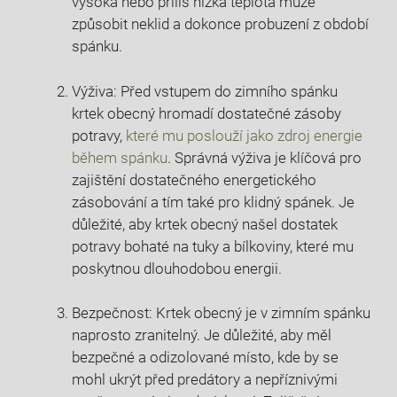
vysoká nebo příliš nízká teplota může
způsobit neklid a dokonce probuzení z období
spánku.
Výživa: Před vstupem do zimního spánku
krtek obecný hromadí dostatečné zásoby
potravy,
které mu poslouží jako zdroj energie
během spánku
. Správná výživa je klíčová pro
zajištění dostatečného energetického
zásobování a tím také pro klidný spánek. Je
důležité, aby krtek obecný našel dostatek
potravy bohaté na tuky a bílkoviny, které mu
poskytnou dlouhodobou energii.
Bezpečnost: Krtek obecný je v zimním spánku
naprosto zranitelný. Je důležité, aby měl
bezpečné a odizolované místo, kde by se
mohl ukrýt před predátory a nepříznivými