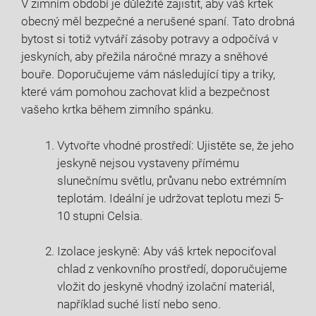
V zimním období je důležité zajistit, aby váš krtek
obecný měl bezpečné a nerušené spaní. Tato drobná
bytost si totiž vytváří zásoby potravy a odpočívá v
jeskyních, aby přežila náročné mrazy a sněhové
bouře. Doporučujeme vám následující tipy a triky,
které vám pomohou zachovat klid a bezpečnost
vašeho krtka během zimního spánku.
Vytvořte vhodné prostředí: Ujistěte se, že jeho
jeskyně nejsou vystaveny přímému
slunečnímu světlu, průvanu nebo extrémním
teplotám. Ideální je udržovat teplotu mezi 5-
10 stupni Celsia.
Izolace jeskyně: Aby váš krtek nepociťoval
chlad z venkovního prostředí, doporučujeme
vložit do jeskyně vhodný izolační materiál,
například suché listí nebo seno.