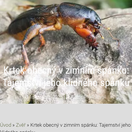
Krtek obecný v zimním spánku:
Tajemství jeho klidného spánku
1 listopadu, 2025
Autor
Profi Mysl
Úvod
»
Zvěř
»
Krtek obecný v zimním spánku: Tajemství jeho