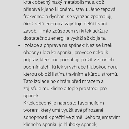
krtek obecný nízký metabolismus, což
přispívá k jeho klidnému stavu. Jeho tepová
frekvence a dýchání se výrazně zpomalují,
čímž šetří energii a zajišťuje delší trvání
zásob. Tímto způsobem si krtek udržuje
dostatečnou energii a vydrží až do jara.
Izolace a příprava na spánek: Než se krtek
obecný uloží ke spánku, provede několik
příprav, které mu pomáhají přežít v zimních
podmínkách. Krtek si vyhrabe hlubokou noru,
kterou obloží listím, traviním a kůrou stromů.
Tato izolace ho chrání před mrazem a
zajišťuje mu klidné a teplé prostředí pro
spánek.
Krtek obecný je naprosto fascinujícím
tvorem, který umí využít své přirozené
schopnosti k přežití ve zimě. Jeho tajemstvím
klidného spánku je hluboký spánek,