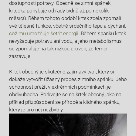
dostupnosti potravy. Obecně se zimní spánek
krtečka pohybuje od řady týdnů až po několik
měsíců. Během tohoto období krtek zcela zpomalí
své tělesné funkce, včetně srdečního tepu a dýchání,
což mu umožňuje šetřit energii
. Během spánku krtek
nevyžaduje potravu ani vodu, a jeho metabolismus
se zpomaluje na tak nízkou úroveň, že téměř
zastavuje.
Krtek obecný je skutečně zajímavý tvor, který si
dokáže vytvořit úžasný proces zimního spánku. Jeho
schopnost přežít v extrémních podmínkách je
obdivuhodná. Podívejte se na krtek obecný jako na
příklad přizpůsobení se přírodě a klidného spánku,
který je pro něj nezbytný.