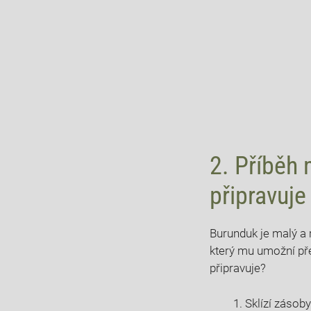
2. Příběh
připravuje
Burunduk je malý a r
který mu umožní př
připravuje?
Sklízí záso