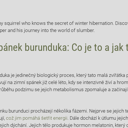
ny squirrel who knows the secret of winter hibernation. Disco
umper and his journey into the world of slumber.
pánek burunduka: Co je to a jak 
ka je jedinečný biologický proces, který tato malá zvířátka př
ují na zimní spánek již celé léto, kdy se intenzivně živí a hro
růběhu podzimu se jejich metabolismus zpomaluje a začínají
u burunduci procházejí několika fázemi. Nejprve se jejich 
ují,
což jim pomáhá šetřit energii
. Dále dochází k útlumu jeji
ejich dýchání. Jejich tělo produkuje hormon melatonin, který 