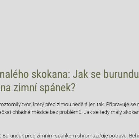
 malého skokana: Jak se burund
 na zimní spánek?
oztomilý tvor, který před zimou nedělá jen tak. Připravuje se
ečkat chladné měsíce bez problémů. Jak se tedy malý skoka
by: Burunduk před zimním spánkem shromažďuje potravu. Běh