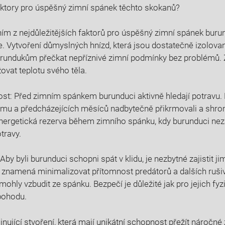
faktory pro úspěšný zimní spánek těchto skokanů?
ním z nejdůležitějších faktorů pro úspěšný zimní spánek burun
e. Vytvoření důmyslných hnízd, která jsou dostatečně izolovan
undukům přečkat nepříznivé zimní podmínky bez problémů. Z
vat teplotu svého těla.
st: Před zimním spánkem burunduci aktivně hledají potravu. D
u a předcházejících měsíců nadbytečně přikrmovali a shrom
energetická rezerva během zimního spánku, kdy burunduci ne
travy.
by byli burunduci schopni spát v klidu, je nezbytné zajistit j
o znamená minimalizovat přítomnost predátorů a dalších rušivý
 mohly vzbudit ze spánku. Bezpečí je důležité jak pro jejich fyzi
pohodu.
nující stvoření, která mají unikátní schopnost přežít náročné