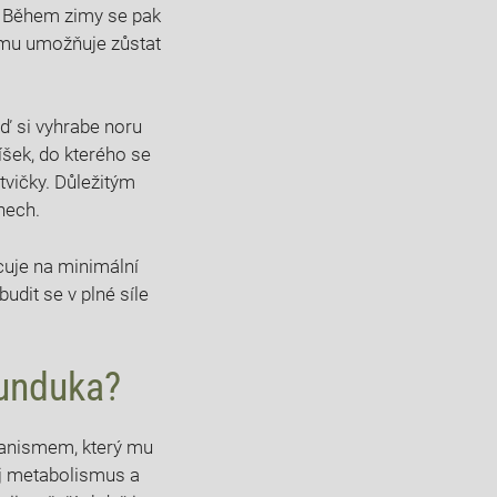
h. Během zimy se pak
í mu umožňuje zůstat
uď si vyhrabe noru
íšek, do kterého se
tvičky. Důležitým
nech.
uje na minimální
udit se v plné síle
runduka?
hanismem, který mu
j metabolismus a