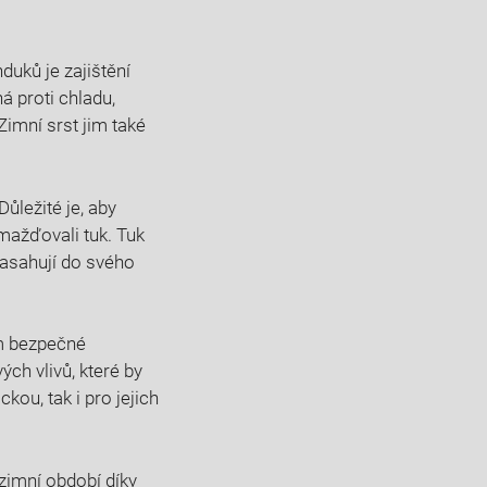
duků je zajištění
á proti chladu,
imní srst jim také
ůležité je, aby
ažďovali tuk. Tuk
zasahují do svého
im bezpečné
ch vlivů, které by
ckou, tak i pro jejich
 zimní období díky