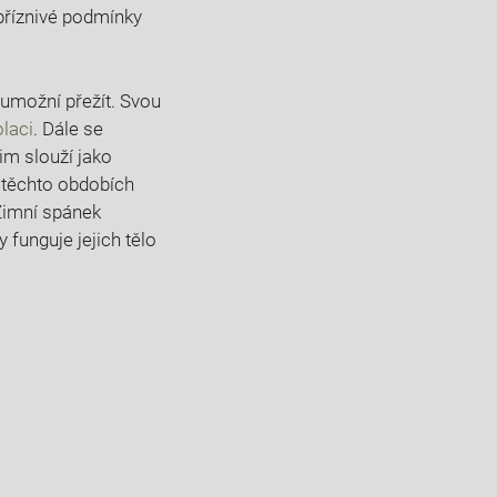
epříznivé podmínky
 umožní přežít. Svou
olaci
. Dále se
jim slouží jako
v těchto obdobích
 Zimní spánek
 funguje jejich tělo