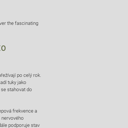
ver the fascinating
to
ežívají po celý rok.
madí tuky jako
 se stahovat do
tepová frekvence a
ch nervového
dále podporuje stav