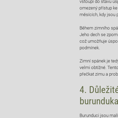
vstoupí do stavu ús
omezený přístup ke 
měsících, kdy jsou 
Během zimního spán
Jeho dech se zpomal
což umožňuje úspor
podmínek.
Zimní spánek je tedy
velmi obtížné. Tent
přečkat zimu a prob
4. Důležit
burunduk
Burunduci jsou malí