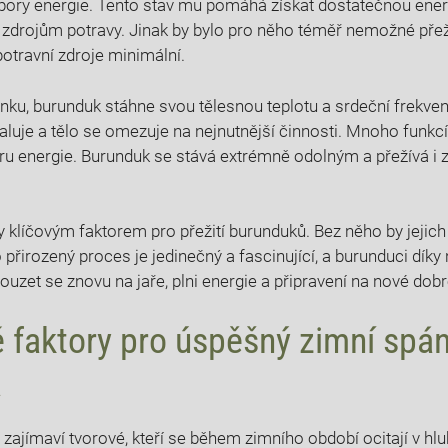
pory energie. Tento stav mu pomáhá získat dostatečnou energii
zdrojům potravy. Jinak by bylo pro něho téměř nemožné přež
potravní zdroje minimální.
ku, burunduk stáhne svou tělesnou teplotu a srdeční frekve
uje a tělo se omezuje na nejnutnější činnosti. Mnoho funkcí
u energie. Burunduk se stává extrémně odolným a přežívá i 
 klíčovým faktorem pro přežití burunduků. Bez něho by jejich 
o přirozený proces je jedinečný a fascinující, a burunduci dí
ouzet se znovu na jaře, plni energie a připravení na nové dobr
é faktory pro úspěšný zimní spá
a
 zajímaví tvorové, kteří se během zimního období ocitají v h