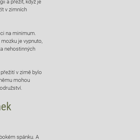
 a přežít, když je
ít v zimních
nci na minimum.
 mozku je vypnuto,
za nehostinných
přežití v zimě bylo
ky němu mohou
odružství.
nek
lubokém spánku. A