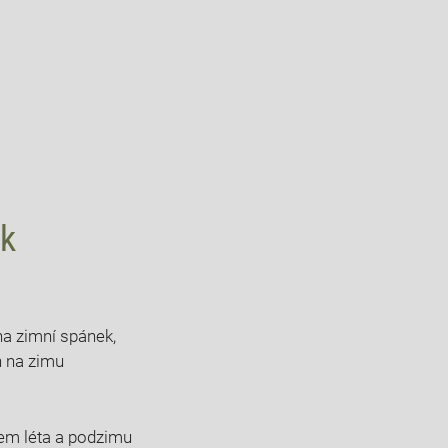
uk
 na zimní spánek,
n na zimu
em léta a podzimu