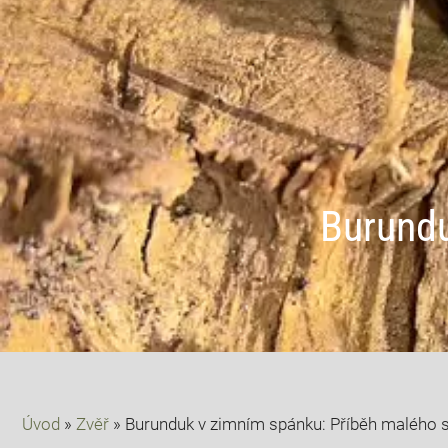
Burundu
Úvod
»
Zvěř
»
Burunduk v zimním spánku: Příběh malého 