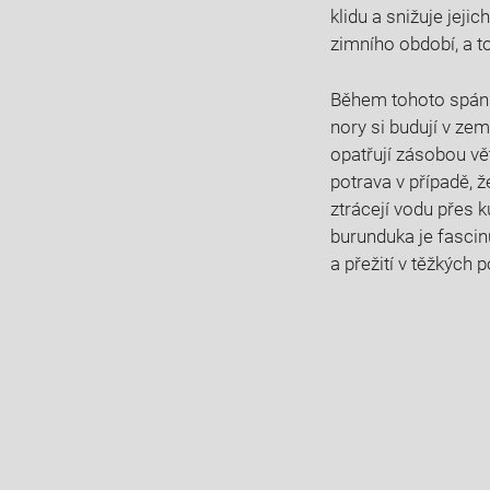
klidu a snižuje jej
zimního období, a to
Během tohoto spánku
nory si budují v z
opatřují zásobou vět
potrava v případě, 
ztrácejí vodu přes 
burunduka je fascinu
a přežití v těžkých