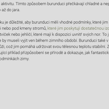
ich aktivitu. Tímto způsobem burunduci přečkávají chladné a n
 až do jara.
 je důležité, aby burunduci měli vhodné podmínky, které jim
emi nebo pod kmeny stromů,
které jim poskytují dostatečnou iz
viček nebo jehličí, které mají k dispozici uvnitř svých nor. To 
že by museli vyjít ven během zimního období. Burunduci také 
kůži, což jim pomáhá udržovat svou tělesnou teplotu stabilní.
jící příklad přizpůsobení se přírodě a dokazuje, jak fantasticky
 podmínkách zimy.