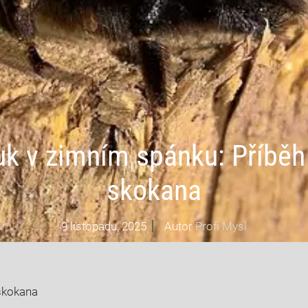
k v zimním spánku: Příbě
skokana
9 listopadu, 2025
Autor
Profi Mysl
skokana