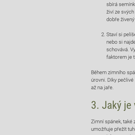
sbírá semínk
živí ze svýc
dobře živený 
Staví si pel
nebo si najd
schovává. Vyu
faktorem je 
Během zimního spán
úrovni. Díky pečlivé
až na jaře.
3. Jaký j
Zimní spánek, také
umožňuje přežít tu