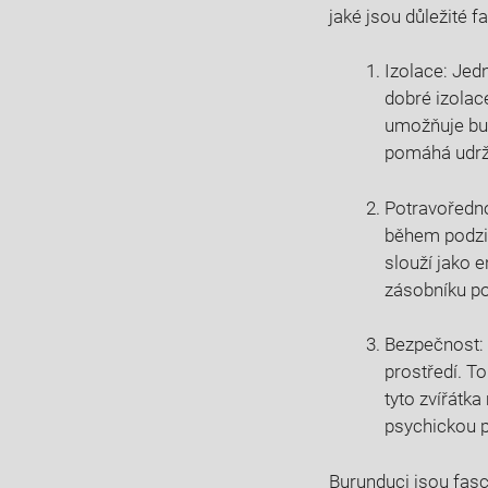
jaké jsou důležité 
Izolace: Jed
dobré izolac
umožňuje bur
pomáhá udržo
Potravoředno
během podzim
slouží jako 
zásobníku po
Bezpečnost: A
prostředí. T
tyto zvířátka
psychickou 
Burunduci jsou fasci