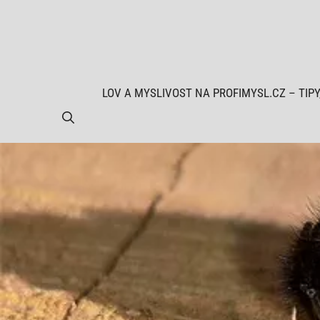
Přeskočit
na
obsah
LOV A MYSLIVOST NA PROFIMYSL.CZ – TIPY