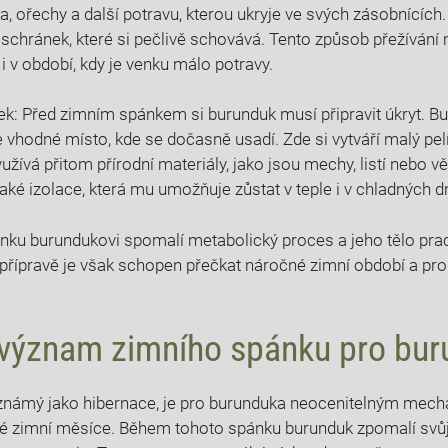
a, ořechy a další potravu, kterou ukryje ve svých zásobnícíc
h schránek, které si pečlivě schovává. Tento způsob přežíván
i v období, kdy je venku málo potravy.
íšek: Před zimním spánkem si burunduk musí připravit úkryt. B
e vhodné místo, kde se dočasně usadí. Zde si vytváří malý pel
žívá přitom přírodní materiály, jako jsou mechy, listí nebo vě
také izolace, která mu umožňuje zůstat v teple i v chladných d
ku burundukovi spomalí metabolický proces a jeho tělo prac
 přípravě je však schopen přečkat náročné zimní období a prob
e význam zimního spánku pro bu
 známý jako hibernace, je pro burunduka neocenitelným mec
hé zimní měsíce. Během tohoto spánku burunduk zpomalí svů