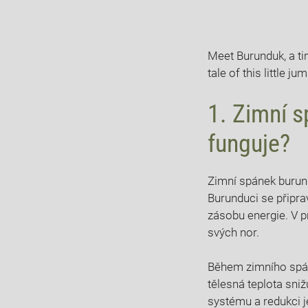
Meet Burunduk, a ti
tale of this little j
1. Zimní s
funguje?
Zimní spánek burundu
Burunduci se připrav
zásobu energie. V p
svých nor.
Během zimního spánk
tělesná teplota sniž
systému a redukci j