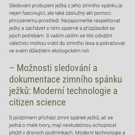
Sledování probuzení ježka z jeho zimního spánku je
nejen fascinující, ale také záslužný akt pomoci
přirozenému prostředí. Nezapomeňte respektovat
ježky a zacházet s nimi opatrně a přizpůsobit se
jejich potřebám. S vaším úsilím se tito odvážní
válečníci mohou vrátit do zimního lesa a pokračovat
ve svém důležitém ekologickém roli.
– Možnosti sledování a
dokumentace zimního spánku
ježků: Moderní technologie a
citizen science
S podzimem přichází zimní spánek ježků, ač se
jedná o malé tvory, mají neskutečnou schopnost
přežít v drsných podmínkách. Moderní technologie a