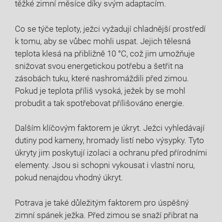
těžké zimní měsíce díky svým adaptacím.
Co se týče teploty, ježci vyžadují chladnější prostředí
k tomu, aby se vůbec mohli uspat. Jejich tělesná
teplota klesá na přibližně 10 °C, což jim umožňuje
snižovat svou energetickou potřebu a šetřit na
zásobách tuku, které nashromáždili před zimou.
Pokud je teplota příliš vysoká, ježek by se mohl
probudit a tak spotřebovat přílišováno energie.
Dalším klíčovým faktorem je úkryt. Ježci vyhledávají
dutiny pod kameny, hromady listí nebo výsypky. Tyto
úkryty jim poskytují izolaci a ochranu před přírodními
elementy. Jsou si schopni vykousat i vlastní noru,
pokud nenajdou vhodný úkryt.
Potrava je také důležitým faktorem pro úspěšný
zimní spánek ježka. Před zimou se snaží přibrat na