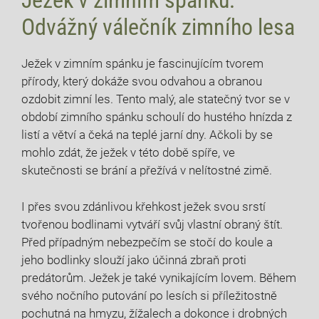
Ježek v zimním spánku:
Odvážný válečník zimního lesa
Ježek v zimním spánku je fascinujícím tvorem
přírody, který dokáže svou odvahou a obranou
ozdobit zimní les. Tento malý, ale statečný tvor se v
období zimního spánku schoulí do hustého hnízda z
listí a větví a čeká na teplé jarní dny. Ačkoli by se
mohlo zdát, že ježek v této době spíře, ve
skutečnosti se brání a přežívá v nelítostné zimě.
I přes svou zdánlivou křehkost ježek svou srstí
tvořenou bodlinami vytváří svůj vlastní obraný štít.
Před případným nebezpečím se stočí do koule a
jeho bodlinky slouží jako účinná zbraň proti
predátorům. Ježek je také vynikajícím lovem. Během
svého nočního putování po lesích si příležitostně
pochutná na hmyzu, žížalech a dokonce i drobných