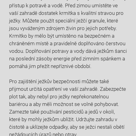
přístup k potravě a vodě. Před zimou umístěte ve
vaší zahradě dostatek krmítka s kvalitní stravou pro
ježky. Můžete použít speciální ježčí granule, které
jsou vyváženým zdrojem živin pro jejich potřeby.
Krmítko by mělo být umístěno na bezpečném a
chráněném místě a pravidelně doplňováno čerstvou
vodou. Doplňování potravy a vody dává ježkům šanci
na poslední zásoby energie před zimním spánkem a
pomáhá jim přežít nepříznivé období.
Pro zajištění ježkův bezpečnosti můžete také
přijmout určitá opatření ve vaší zahradě. Zabezpečte
plot tak, aby nebyl pro ježky nepřekonatelnou
bariérou a aby měli možnost se volně pohybovat.
Zamezte také používání pesticidů a jedů v okolí,
které by mohly ježkům ublížit. Udržujte zahradu v
čistotě a uklízejte odpadky, aby se ježci nestali obětí
nežádoucích úrazů nebo otrav.