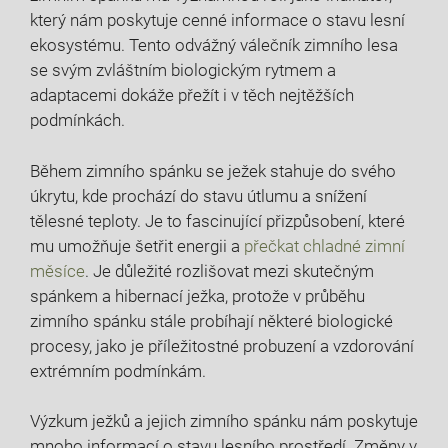
který nám poskytuje cenné informace o stavu lesní
ekosystému. Tento odvážný válečník zimního lesa
se svým zvláštním biologickým rytmem a
adaptacemi dokáže přežít i v těch nejtěžších
podmínkách.
Během zimního spánku se ježek stahuje do svého
úkrytu, kde prochází do stavu útlumu a snížení
tělesné teploty. Je to fascinující přizpůsobení, které
mu umožňuje šetřit energii a
přečkat chladné zimní
měsíce
. Je důležité rozlišovat mezi skutečným
spánkem a hibernací ježka, protože v průběhu
zimního spánku stále probíhají některé biologické
procesy, jako je příležitostné probuzení a vzdorování
extrémním podmínkám.
Výzkum ježků a jejich zimního spánku nám poskytuje
mnoho informací o stavu lesního prostředí. Změny v