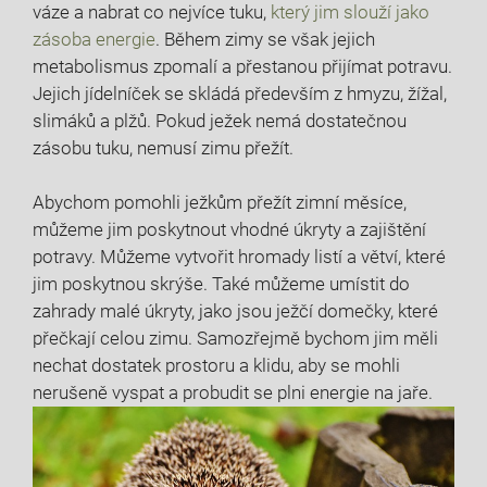
váze a nabrat co nejvíce tuku,
který jim slouží jako
zásoba energie
. Během zimy se však jejich
metabolismus zpomalí a přestanou přijímat potravu.
Jejich jídelníček se skládá především z hmyzu, žížal,
slimáků a plžů. Pokud ježek nemá dostatečnou
zásobu tuku, nemusí zimu přežít.
Abychom pomohli ježkům přežít zimní měsíce,
můžeme jim poskytnout vhodné úkryty a zajištění
potravy. Můžeme vytvořit hromady listí a větví, které
jim poskytnou skrýše. Také můžeme umístit do
zahrady malé úkryty, jako jsou ježčí domečky, které
přečkají celou zimu. Samozřejmě bychom jim měli
nechat dostatek prostoru a klidu, aby se mohli
nerušeně vyspat a probudit se plni energie na jaře.