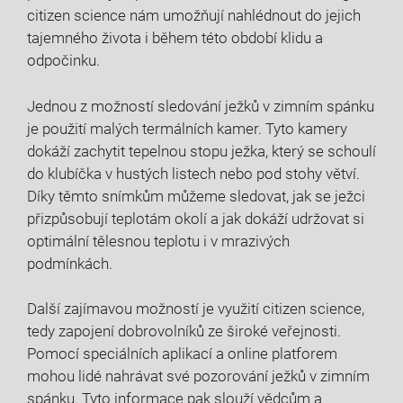
citizen science nám umožňují nahlédnout do jejich
tajemného života i během této období klidu a
odpočinku.
Jednou z možností sledování ježků v zimním spánku
je použití malých termálních kamer. Tyto kamery
dokáží zachytit tepelnou stopu ježka, který se schoulí
do klubíčka v hustých listech nebo pod stohy větví.
Díky těmto snímkům můžeme sledovat, jak se ježci
přizpůsobují teplotám okolí a jak dokáží udržovat si
optimální tělesnou teplotu i v mrazivých
podmínkách.
Další zajímavou možností je využití citizen science,
tedy zapojení dobrovolníků ze široké veřejnosti.
Pomocí speciálních aplikací a online platforem
mohou lidé nahrávat své pozorování ježků v zimním
spánku. Tyto informace pak slouží vědcům a