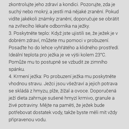
zkontrolujte jeho zdraví a kondici. Pozorujte, zda je
suchý nebo mokrý, a jestli má nějaké zranění. Pokud
vidíte jakékoli známky zranění, doporučuje se obrátit
na zvířecího lékaře odborníka na ježky.
3. Poskytněte teplo: Když jste ujistili se, že ježek je v
dobrém zdraví, můžete mu pomoci v probuzení.
Posaďte ho do lehce vyhřátého a klidného prostředí.
Ideální teplota pro ježka je ve výši kolem 23°C.
Pomůže mu to postupně se vzbudit ze zimního
spánku.
4. Krmení ježka: Po probuzení ježka mu poskytněte
vhodnou stravu. Ježci jsou všežraví a jejich potrava
se skládá z hmyzu, plže, žížal a ovoce. Doporučená
ježí dieta zahrnuje sušené hmyzí krmivo, granule a
živé potraviny. Mějte na paměti, že ježek bude
potřebovat dostatek vody, takže byste měli mít vždy
připravenou vodu.