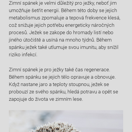
Zimní spánek je velmi důležitý pro ježky, neboť jim
umožňuje šetřit energii. Během této doby se jejich
metabolismus zpomaluje a tepová frekvence klesá,
což snižuje jejich potřebu energeticky náročných
procesů. Ježek se zakope do hromady listí nebo
jiného útočiště a usíná na mnoho týdnů. Během
spánku ježek také utlumuje svou imunitu, aby snížil
riziko infekcí.
Zimní spánek je pro ježky také čas regenerace.
Během spánku se jejich tělo opravuje a obnovuje.
Když nastane jaro a teploty stoupnou, ježek se
probouzí ze svého spánku, hledá potravu a opět se
zapojuje do života ve zimním lese.