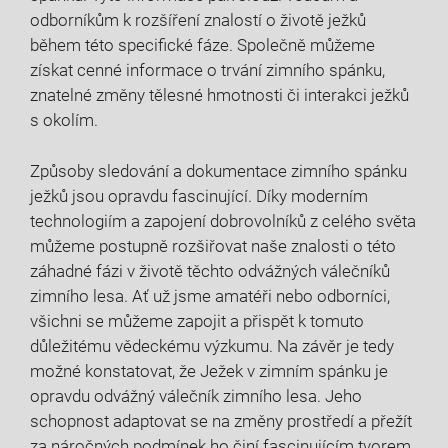
odborníkům k rozšíření znalostí o životě ježků
během této specifické fáze. Společně můžeme
získat cenné informace o trvání zimního spánku,
znatelné změny tělesné hmotnosti či interakci ježků
s okolím.
Způsoby sledování a dokumentace zimního spánku
ježků jsou opravdu fascinující. Díky moderním
technologiím a zapojení dobrovolníků z celého světa
můžeme postupně rozšiřovat naše znalosti o této
záhadné fázi v životě těchto odvážných válečníků
zimního lesa. Ať už jsme amatéři nebo odborníci,
všichni se můžeme zapojit a přispět k tomuto
důležitému vědeckému výzkumu. Na závěr je tedy
možné konstatovat, že Ježek v zimním spánku je
opravdu odvážný válečník zimního lesa. Jeho
schopnost adaptovat se na změny prostředí a přežít
za náročných podmínek ho činí fascinujícím tvorem.