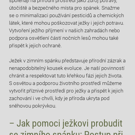
spoléhají na přírodní prostředí jako zdroj potravy,
útočiště a bezpečného místa pro spánek. Snažme
se o minimalizaci používání pesticidů a chemických
látek, které mohou poškozovat ježky i jejich potravu.
Vytvoření ježího příjmení v našich zahradách nebo
podpora osvětlení částí nočních lesů mohou také
přispět k jejich ochraně.
Ježek v zimním spánku představuje přírodní zázrak a
nenapodobitelný kousek evoluce. Je naší povinností
chránit a respektovat tuto křehkou fázi jejich života.
S osvětou a podporou životního prostředí můžeme
vytvořit příznivé prostředí pro ježky a přispět k jejich
zachování i ve chvíli, kdy je příroda ukryta pod
sněhovou pokrývkou.
– Jak pomoci ježkovi probudit
se zimního spánku: Postup při