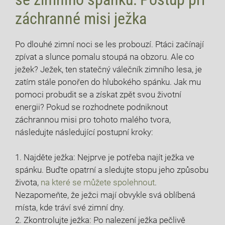
záchranné misi ježka
Po dlouhé zimní noci se les probouzí. Ptáci začínají
zpívat a slunce pomalu stoupá na obzoru. Ale co
ježek? Ježek, ten statečný válečník zimního lesa, je
zatím stále ponořen do hlubokého spánku. Jak mu
pomoci probudit se a získat zpět svou životní
energii? Pokud se rozhodnete podniknout
záchrannou misi pro tohoto malého tvora,
následujte následující postupní kroky:
1. Najděte ježka: Nejprve je potřeba najít ježka ve
spánku. Buďte opatrní a sledujte stopu jeho způsobu
života,
na které se můžete spolehnout
.
Nezapomeňte, že ježci mají obvykle svá oblíbená
místa, kde tráví své zimní dny.
2. Zkontrolujte ježka: Po nalezení ježka pečlivě