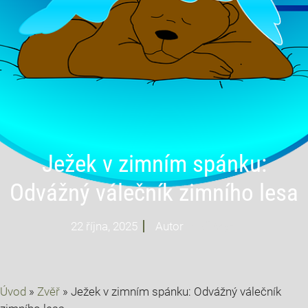
Ježek v zimním spánku:
Odvážný válečník zimního lesa
22 října, 2025
Autor
Profi Mysl
Úvod
»
Zvěř
»
Ježek v zimním spánku: Odvážný válečník