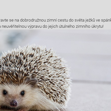
pravte se na dobrodružnou zimní cestu ‍do světa ježků ve spán
na neuvěřitelnou výpravu do jejich útulného zimního úkrytu!