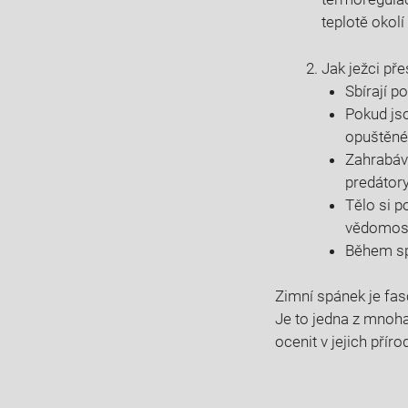
teplotě okolí
Jak ježci pře
Sbírají p
Pokud jso
opuštěné
Zahrabáva
predátory
Tělo si p
vědomostn
Během⁤ sp
Zimní spánek je ​fa
Je to​ jedna z mnoh
ocenit v jejich přír