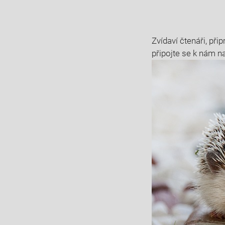
Zvídaví čtenáři, při
⁣připojte se k nám⁣ 