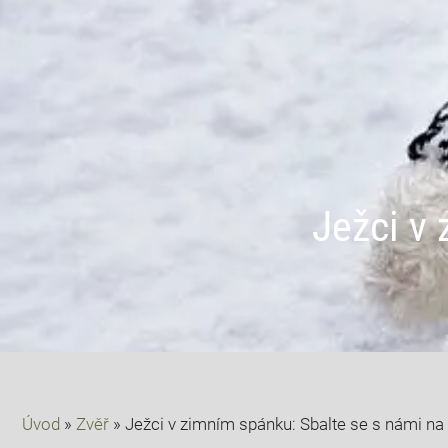
Ježci v
Úvod
»
Zvěř
»
Ježci v zimním spánku: Sbalte se s námi na