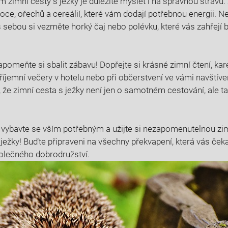
 zimní cesty s ježky je důležité myslet i ‍na správnou stravu.
ce, ořechů a cereálií, které vám⁢ dodají potřebnou energii. N
 ‌s sebou si vezměte horký čaj nebo polévku, které vás ‌zahřej
omeňte si sbalit zábavu! Dopřejte si⁣ krásné ‌zimní čtení, kare
příjemní večery v hotelu nebo při občerstvení ve vámi‌ navštív
 že zimní cesta s ježky není jen⁤ o samotném cestování,‌ ale 
a vybavte se vším potřebným⁤ a užijte si nezapomenutelnou ​zim
ežky! Buďte připraveni na všechny ⁣překvapení, která vás čekají,
olečného dobrodružství.