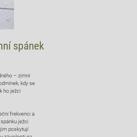
imní spánek
dného – zimní‍
podmínek, kdy se
k ho ježci
eční frekvenci a
 ​spánku ježci
jim poskytují⁤
 v závislosti na