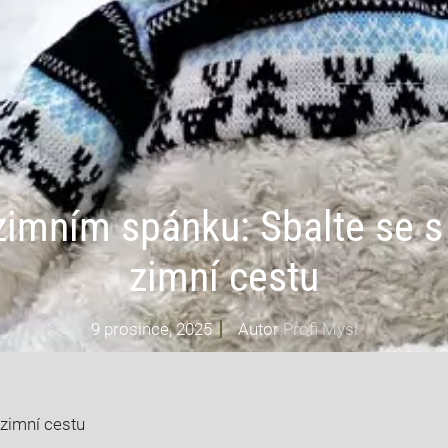
 zimním spánku: Sbalte se s
zimní cestu
9 prosince, 2025
Autor
Profi Mysl
 zimní cestu