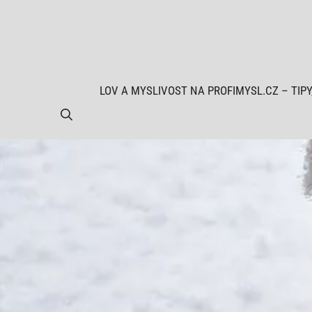
Přeskočit
na
obsah
LOV A MYSLIVOST NA PROFIMYSL.CZ – TIPY