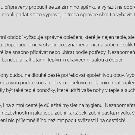
u připraveny probudit se ‌ze zimního spánku a vyrazit na dob
 mohli přidat k této výpravě, je třeba správně ‍sbalit ​a vybavi
ní období vyžaduje správné oblečení, které je nejen teplé, ale
u. Doporučujeme vrstvení, což ‍znamená mít ​na sobě několik 
ré lze‌ snadno přidávat nebo ubírat​ podle potřeby. Nezapomeňt
​bundou a​ kalhotami, teplými rukavicemi, šálou a čepicí.
hy budou na dlouhé​ cestě potřebovat spolehlivou​ obuv. Vybert
skluzovou podrážkou a dobrým tepelným izolačním materiálem
y být také⁣ teplé ponožky,⁣ které udrží vaše nohy ‍v teple a suc
, i na zimní cestě je důležité myslet na hygienu. Nezapomeňte
 s nezbytnostmi jako jsou zubní kartáček, zubní pasta, mýdlo,
ní ‌nic příjemnějšího než mít pocit ​svěžesti i na cestách!