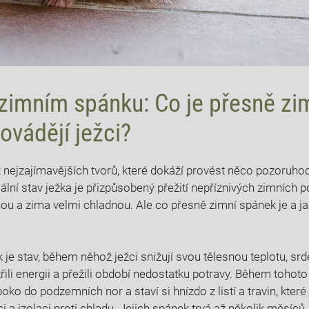
 zimním spánku: Co je ‌přesně z
rovádějí ježci?
z nejzajímavějších ‌tvorů, které dokáží provést něco ‌pozoruho
ální stav ježka je přizpůsobený přežití nepříznivých zimních 
ou a zima velmi ‍chladnou. Ale co přesně zimní spánek je a ja
​je stav, během‍ něhož ježci snižují svou tělesnou teplotu, srd
řili energii⁣ a přežili období⁢ nedostatku potravy. Během tohoto
boko do podzemních nor a staví si hnízdo z listí a travin, které⁣ 
 a izolaci⁣ proti ⁢chladu. Jejich spánek trvá až několik měsíců,