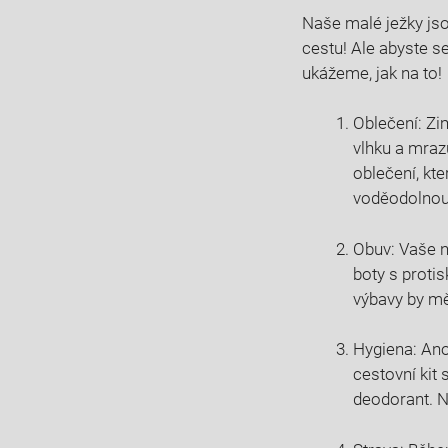
Naše malé ježky jso
cestu! Ale abyste se
ukážeme, jak ⁤na to!
Oblečení: Zim
vlhku a mraz
oblečení, kte
voděodolnou 
Obuv: Vaše no
boty s proti
výbavy by měl
Hygiena: Ano
cestovní kit
deodorant. Ne