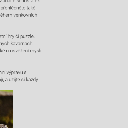
 Zabalte si dostatek
epřehlédněte také
í během venkovních
tní hry či puzzle,
ených kavárnách.
také o osvěžení mysli
ní výpravu‌ s
 a​ užijte si každý