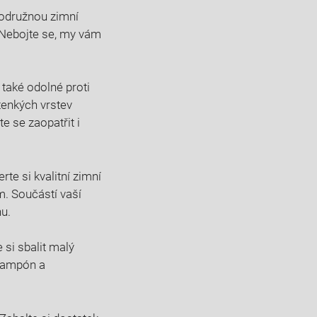
rodružnou zimní
t. Nebojte se, my vám
 také odolné proti
tenkých vrstev
e se zaopatřit i
e⁤ si kvalitní zimní
. Součástí vaší
hu.
 si sbalit malý
 šampón a