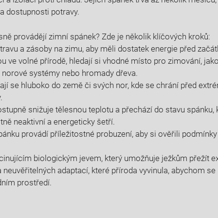
 a dostupnosti potravy.
sně ‍provádějí zimní ⁤spánek?⁣ Zde je několik⁤ klíčových kroků:
otravu a zásoby na zimu, aby ​měli dostatek energie před zač
u ve volné přírodě, hledají ​si vhodné místo pro zimování, jak
 norové systémy nebo hromady dřeva.
jí se hluboko do země ‌či svých nor, kde se chrání před ​extr
.
ostupně snižuje tělesnou teplotu a přechází do‌ stavu ​spánku, 
ě neaktivní a energeticky šetří.
ánku provádí příležitostné probuzení, aby si ⁣ověřili podmínky​ 
scinujícím biologickým jevem, který⁣ umožňuje ježkům přežít 
a neuvěřitelných adaptací, které příroda vyvinula, abychom se
odním prostředí.