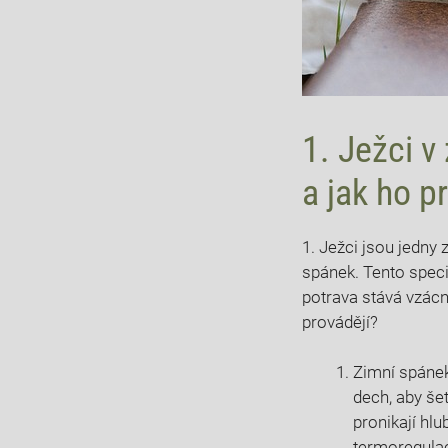
1. Ježci v
a jak ho p
1. Ježci jsou jedny 
spánek. Tento speci
potrava stává vzácn
provádějí?
Zimní spánek 
dech, aby šet
pronikají‌ hlu
termoregulaci