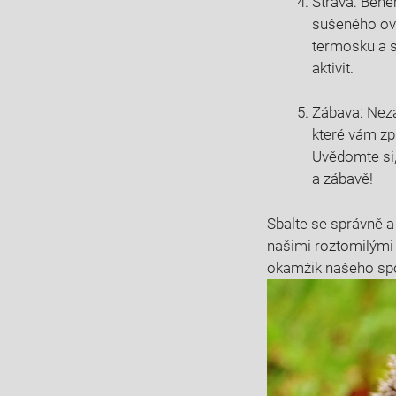
Strava: Během
sušeného ovo
‍termosku ⁢a
aktivit.
Zábava: Nezap
které vám⁢ z
Uvědomte‌ si,
a zábavě!
Sbalte ⁣se správně 
našimi roztomilými j
okamžik našeho⁢ sp