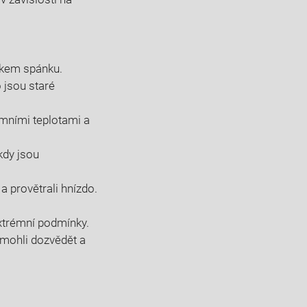
átkem spánku.
o jsou staré
émními teplotami a
kdy jsou
a provětrali hnízdo.
extrémní podmínky.
 mohli dozvědět a