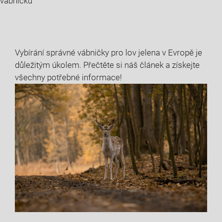
vábničku
Vybírání správné vábničky ‍pro lov jelena⁣ v Evropě je‌
důležitým úkolem. Přečtěte si náš ⁣článek a získejte⁣
všechny potřebné informace!