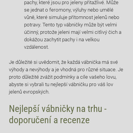
pachy, ⁢které⁤ jsou pro ⁢jeleny přitažlivé. ⁤Může
se jednat o feromony, výluhy ‌nebo umělé
vůně, ⁢které simuluje ⁣přítomnost‍ jelenů nebo ​
potravy. Tento⁣ typ vábničky může být velmi
účinný,⁣ protože⁤ jeleni⁣ mají velmi citlivý čich a
dokážou zachytit pachy i⁤ na velkou
vzdálenost.
Je důležité si uvědomit, že ​každá vábnička ‌má ⁣své
výhody a ⁣nevýhody a ⁢je vhodná pro různé situace. Je
proto⁣ důležité zvážit⁤ podmínky⁤ a cíle vašeho lovu,
abyste si ‍vybrali tu nejlepší vábničku ⁣pro váš lov
jelenů ⁣evropských.
Nejlepší vábničky na trhu -‌
doporučení a recenze