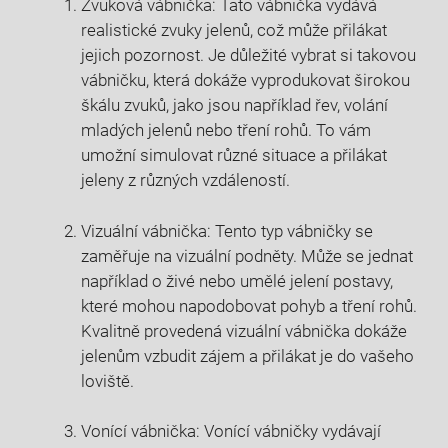
Zvuková ​vábnička: ‍Tato vábnička⁣ vydává
⁣realistické zvuky jelenů, což může přilákat
jejich pozornost. Je ​důležité vybrat si takovou
vábničku, která dokáže vyprodukovat⁢ širokou
škálu zvuků, jako​ jsou například řev, volání
mladých⁢ jelenů nebo tření rohů. To vám
⁤umožní simulovat ⁢různé ⁢situace a přilákat‌
jeleny ‍z různých ⁢vzdáleností.
Vizuální vábnička: ‌Tento typ vábničky⁢ se
⁣zaměřuje‌ na ‌vizuální‍ podněty. Může se‍ jednat
například ⁢o živé⁣ nebo ‌umělé​ jelení postavy,
které mohou napodobovat pohyb a⁣ tření rohů.⁤
Kvalitně provedená vizuální​ vábnička dokáže
jelenům vzbudit zájem a‌ přilákat je do vašeho
loviště.
Vonící vábnička: Vonící vábničky vydávají