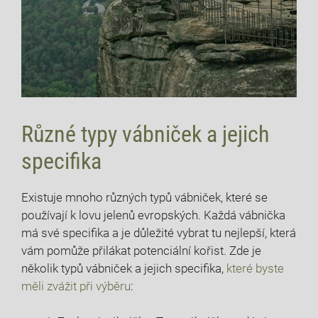
Různé typy vábniček a​ jejich
⁢specifika
Existuje mnoho ‍různých ⁤typů vábniček, které‍ se⁤
používají k lovu ‌jelenů evropských. Každá vábnička
má ‍své ‌specifika a⁢ je důležité ‌vybrat tu ‍nejlepší, která⁢
vám pomůže přilákat⁢ potenciální kořist. Zde je
několik typů vábniček a⁤ jejich specifika,
které byste
měli zvážit při výběru
: