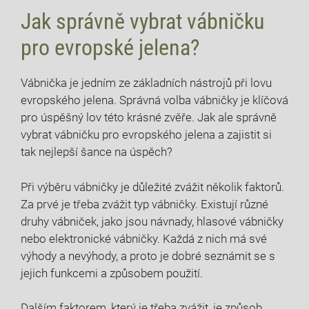
Jak správně⁢ vybrat vábničku
pro evropské jelena?
Vábnička je ⁣jedním ⁣ze základních nástrojů při lovu
evropského‍ jelena. Správná ⁢volba vábničky je klíčová
pro úspěšný lov této⁣ krásné zvěře.⁣ Jak ale ‌správně
vybrat vábničku pro evropského jelena a zajistit‍ si
‌tak nejlepší šance na úspěch?⁢
Při⁢ výběru vábničky je důležité zvážit několik​ faktorů.⁢
Za‍ prvé je třeba zvážit typ vábničky. Existují různé
druhy​ vábniček, jako jsou ⁤návnady, hlasové ⁢vábničky‌
nebo elektronické vábničky. Každá ⁣z nich má své
výhody a nevýhody, a proto⁤ je⁤ dobré‍ seznámit ‍se s
jejich funkcemi a​ způsobem ‌použití. ‌
Dalším faktorem, který ​je třeba zvážit, je způsob ​