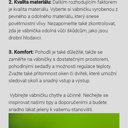
2. Kvalita⁣ materiálu:
Dalším rozhodujícím faktorem
je kvalita materiálu. Vyberte si vábničku‌ vyrobenou z
pevného ‌a odolného materiálu, který⁤ snese
povětrnostní vlivy. Nezapomeňte také ⁤zkontrolovat,​
zda je​ vábnička odolná vůči škůdcům, jako ⁢jsou
drobní hlodavci.
3. ⁤Komfort:
​Pohodlí je také důležité, ​takže se
zaměřte na⁤ vábničky s dostatečným ‍prostorem,
pohodlnými sedadly a‍ možností regulace teploty.
Zvažte⁢ také přítomnost oken ​či ​dvířek, které umožní‍
sledovat okolí a snadný vstup a výstup.
⁢ Vybírejte⁤ vábničku ⁣chytře​ a účinně. Nechejte ​se
inspirovat našimi‍ tipy a doporučeními a⁣ budete
snadno​ lákat jeleny k vašemu stanovišti.