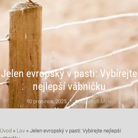
Jelen evropský v pasti: Vybírejte
nejlepší vábničku
10 prosince, 2025
Autor
Profi Mysl
Úvod
»
Lov
»
Jelen evropský v pasti: Vybírejte nejlepší