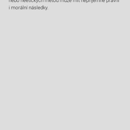
nebo ​neetických ⁢metod může mít nepříjemné právní
i morální následky.