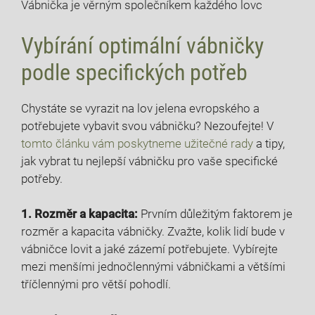
Vábnička​ je ⁢věrným společníkem⁣ každého lovc
Vybírání ⁢optimální vábničky
podle‌ specifických potřeb
Chystáte ⁤se vyrazit ⁢na lov jelena⁢ evropského a
potřebujete vybavit ⁣svou vábničku? Nezoufejte! V
tomto článku⁤ vám‌ poskytneme‌ užitečné rady
a tipy,
jak ⁢vybrat tu nejlepší⁤ vábničku pro vaše specifické
potřeby.
1. Rozměr ⁤a kapacita:
Prvním ⁣důležitým faktorem je
rozměr a ⁢kapacita vábničky. ‍Zvažte, kolik⁣ lidí bude v
vábničce‌ lovit‌ a jaké ‌zázemí potřebujete. Vybírejte
mezi menšími jednočlennými​ vábničkami a většími
tříčlennými pro větší⁤ pohodlí.