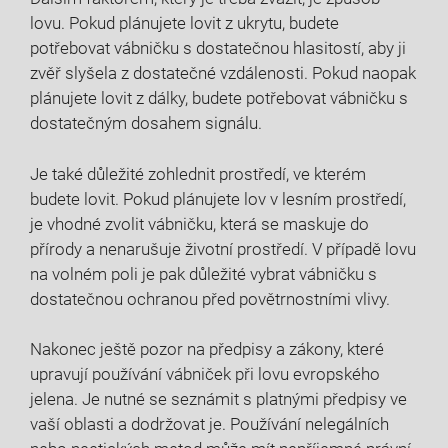
lovu. Pokud plánujete ​lovit⁢ z ukrytu, ‍budete
potřebovat vábničku s dostatečnou hlasitostí, aby ji
zvěř slyšela ⁣z ‌dostatečné vzdálenosti. Pokud⁣ naopak
plánujete lovit z ⁢dálky,⁣ budete potřebovat vábničku s
dostatečným ‍dosahem ⁤signálu.
Je také důležité zohlednit prostředí, ve kterém
budete lovit. Pokud ⁣plánujete lov v lesním prostředí,​
je vhodné zvolit vábničku, která se maskuje do
přírody a nenarušuje životní prostředí. V ‌případě lovu
na volném poli‌ je pak ‌důležité vybrat vábničku s
‍dostatečnou ochranou‌ před povětrnostními vlivy.
Nakonec ještě pozor na předpisy⁣ a zákony,⁤ které⁢
upravují ​používání vábniček při lovu evropského⁣
jelena. Je nutné se seznámit s platnými předpisy ve
vaší oblasti‌ a dodržovat je. Používání nelegálních‍