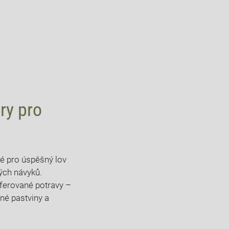
ry⁢ pro
né pro úspěšný⁢ lov
vých návyků.
eferované potravy‌ –
né⁣ pastviny a