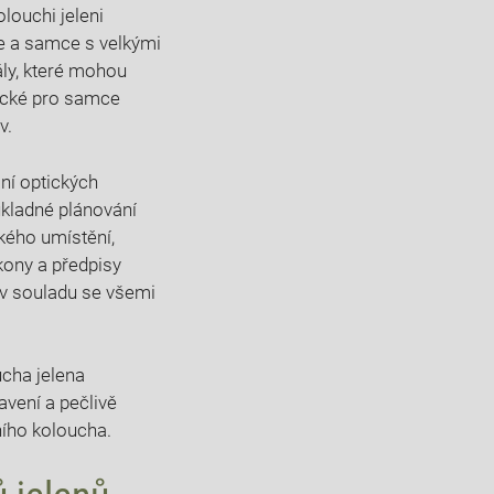
louchi jeleni
e​ a samce s ⁣velkými
ály, ⁣které mohou
pické pro ⁢samce
v.
ání optických
kladné plánování​
ckého umístění,
ony ⁤a předpisy⁣
‍ v souladu se všemi
cha‌ jelena
avení a pečlivě
jního koloucha.