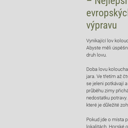
– ‍Nejlepší
evropských
⁤výpravu
Vynikající lov kolo
Abyste‍ měli úspěšn
druh lovu.
Doba ​lovu koloucha
jara. Ve třetím až čt
se ⁣jeleni potkávají 
průběhu zimy přichá
⁣nedostatku ‌potravy
které je ⁣důležité zo
Pokud jde‌ o místa 
lokalitách. Horské‍ 