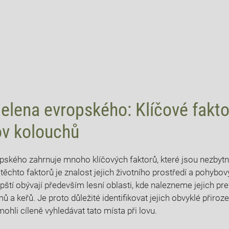
 jelena ‌evropského: Klíčové fakto
ov​ kolouchů
opského zahrnuje⁣ mnoho‍ klíčových faktorů, které jsou⁣ nezbyt
těchto ‍faktorů je znalost jejich životního prostředí a pohybo
opští obývají především ⁤lesní‌ oblasti, kde nalezneme⁣ jejich pr
 a keřů. Je⁤ proto⁤ důležité identifikovat jejich obvyklé přiroze
hli⁢ cíleně vyhledávat tato místa při ‍lovu.