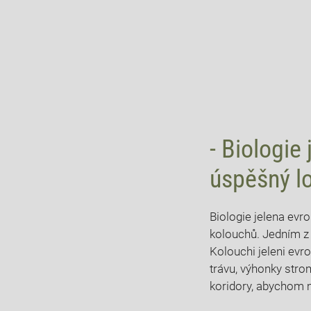
-⁣ Biologie
⁣úspěšný l
Biologie jelena ‌evr
kolouchů. ‌Jedním z 
Kolouchi jeleni⁤ evr
trávu, výhonky stromů
koridory, abychom mo