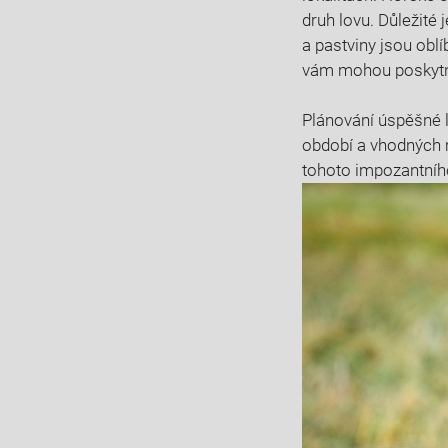
druh lovu. ‌Důležité 
a ​pastviny jsou⁣ ob
vám mohou poskytno
Plánování úspěšné l
období​ a vhodných ‌
tohoto impozantního