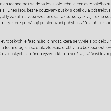
ích technologií se ‌doba lovu​ koloucha jelena evropského⁢ stal
ější. Dnes jsou běžně používány pušky s optikou a odstřelovací
rychlý zásah na větší vzdálenost. Taktéž se využívají různé s
mery, které pomáhají při sledování pohybu zvěře‍ a ⁢při rozho
.
evropských⁤ je fascinující činnost, která se ⁢vyvíjela po‍ celou⁣ h
 a technologiích se stále zlepšuje efektivita ⁢a bezpečnost lov
 evropských náročnou⁢ výzvou, kterou ​si ⁣užívají vášniví ‍lovci