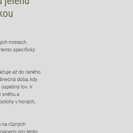
ů jelenů
ckou
ných místech.
⁢tento ⁣specifický
čuje⁢ až do raného​
edinečná doba,⁤ kdy
 úspěšný‍ lov. V
i sněhu a
 polohy v horách,
 na‍ různých
tinacemi pro tento