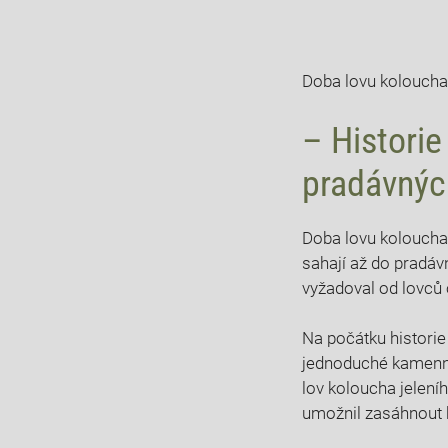
Doba lovu koloucha 
– Historie
pradávnýc
Doba ⁤lovu koloucha
sahají až ‍do⁣ pradá
vyžadoval⁤ od lovců 
Na ⁤počátku historie 
jednoduché kamenné 
lov ‌koloucha jeleního
⁣umožnil zasáhnout ‌k