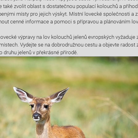
je‍ také⁢ zvolit⁣ oblast ​s dostatečnou populací kolouchů a příh
líbenými místy pro jejich‌ výskyt. Místní lovecké společnosti a 
ut cenné​ informace a⁤ pomoci s přípravou a plánováním lov
ovecké‍ výpravy na lov kolouchů⁢ jelenů evropských vyžaduje zn
místech. Vydejte se‍ na⁢ dobrodružnou‍ cestu a⁢ objevte radost 
 druhu jelenů v ‌překrásné přírodě.