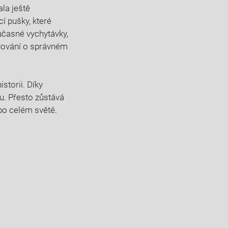
a⁤ ještě⁤
 pušky,‌ které
oučasné vychytávky,
dování‍ o‍ správném
istorii. Díky
u.​ Přesto zůstává
 po ⁢celém světě.