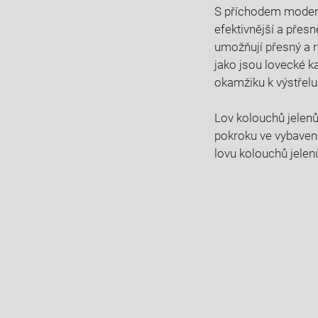
S ‍příchodem​ modern
efektivnější a přesn
umožňují přesný ⁣a ⁢
jako jsou lovecké ka
okamžiku​ k výstřelu
Lov kolouchů jelenů ⁢
‌pokroku ve vybavení
lovu kolouchů jelenů