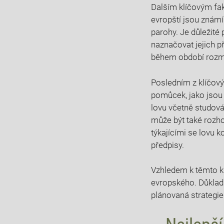
Dalším klíčovým⁣ fa
evropští jsou známí 
parohy.⁣ Je důležité
⁤naznačovat‍ jejich 
během období​ rozmno
Posledním ‍z klíčový
pomůcek, jako jsou 
lovu včetně studován
může být také⁤ rozho
týkajícími se lovu k
předpisy.
Vzhledem ​k těmto k
evropského. Důkladn
plánovaná strategie j