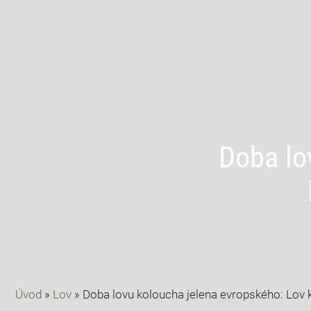
Doba lo
Úvod
»
Lov
»
Doba lovu koloucha jelena evropského: Lov 