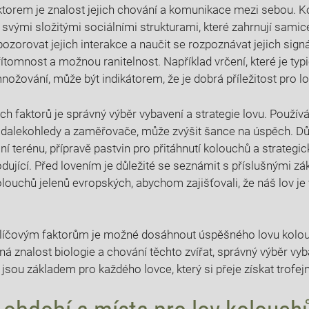
ktorem je znalost jejich chování⁢ a komunikace mezi sebou. Ko
‌svými ⁣složitými sociálními strukturami, které ​zahrnují samic
 pozorovat jejich interakce ​a naučit se rozpoznávat jejich sign
přítomnost a možnou ranitelnost. Například vrčení, které je​ ty
žování, může ‍být indikátorem, že‌ je dobrá příležitost pro lo
ch faktorů ‍je⁤ správný výběr vybavení a strategie lovu. Použív
dalekohledy a zaměřovače, může zvýšit šance ‍na⁣ úspěch. ‌Dů
í ⁢terénu, přípravě pastvin pro přitáhnutí kolouchů a ⁣strategi
dující. Před lovením ⁤je důležité se seznámit s příslušnými ‌zák
olouchů jelenů evropských,⁤ abychom zajišťovali, že náš lov je
líčovým faktorům je možné dosáhnout​ úspěšného ​lovu ‍kolou
á znalost biologie a chování těchto zvířat, správný výběr vyb
sou ⁣základem pro ​každého lovce, který si ⁤přeje ⁤získat‌ trofe