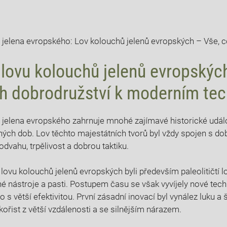
jelena evropského: Lov kolouchů jelenů evropských – ⁣Vše, c
 lovu kolouchů jelenů evropskýc
h dobrodružství⁢ k moderním ⁣te
 ‍jelena evropského zahrnuje mnohé zajímavé historické událost
vných dob.⁤ Lov těchto majestátních tvorů byl vždy spojen s d
odvahu, trpělivost a ‌dobrou taktiku.
lovu kolouchů⁤ jelenů ‍evropských byli především paleolitičtí lov
nástroje a ⁣pasti. Postupem času se však vyvíjely nové‌ techn
 s větší⁣ efektivitou. První zásadní ‌inovací byl ⁤vynález‌ luku a ší
ořist z větší ‌vzdálenosti⁣ a se⁤ silnějším nárazem.