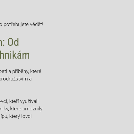
o potřebujete vědět!
h: Od
chnikám
i a příběhy, které​
obrodružstvím a
ci, kteří využívali
iky,‌ které umožnily
pu, ​který ⁤lovci