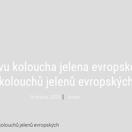
vu koloucha jelena evropsk
kolouchů jelenů evropskýc
16 srpna, 2025
Autor
Profi Mysl
kolouchů jelenů evropských