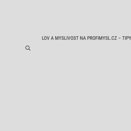
Přeskočit
na
obsah
LOV A MYSLIVOST NA PROFIMYSL.CZ – TIPY