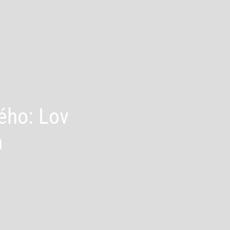
ého: Lov
h