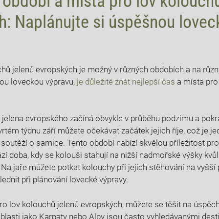
⁣ období a ⁢místa pro ⁣lov kolouch
: Naplánujte si ⁢úspěšnou love
uchů jelenů evropských je možný ​v různých obdobích a na růz
ou​ loveckou výpravu,
je důležité znát nejlepší čas
a ⁣místa pro 
 jelena evropského začíná ⁢obvykle v průběhu podzimu a pokra
vrtém ‍týdnu​ září můžete ​očekávat začátek jejich říje, což je j
a soutěží o samice. Tento období ‍nabízí ‍skvělou příležitost​ pro
zí doba, kdy se kolouši stahují na nižší nadmořské výšky kvůl
. Na jaře můžete potkat kolouchy při jejich stěhování na vyšší
hlednit ​při plánování lovecké výpravy.
pro lov​ kolouchů jelenů evropských, můžete se těšit na úspěch
oblasti ‍jako ‍Karpaty ‍nebo Alpy jsou často vyhledávanými des