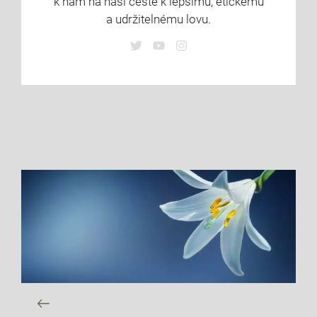
k nám na naší cestě k lepšímu, etickému
a udržitelnému lovu.