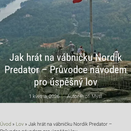
Jak hrát na vábničku Nordik
Predator – Průvodce návodem
pro úspěšný lov
1 května, 2026
Autor
Profi Mysl
Úvod
»
Lov
»
Jak hrát na vábničku Nordik Predator –