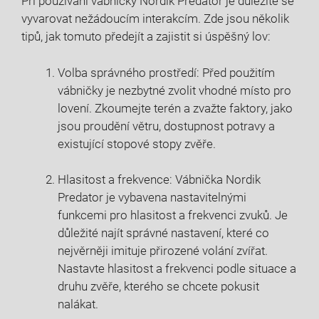
Při používání vábničky Nordik Predator je důležité se
vyvarovat nežádoucím interakcím. Zde jsou několik
tipů, jak tomuto předejít a zajistit si úspěšný lov:
Volba správného prostředí: Před použitím
vábničky je nezbytné zvolit vhodné místo pro
lovení. Zkoumejte terén a zvažte faktory, jako
jsou proudění větru, dostupnost potravy a
existující stopové stopy zvěře.
Hlasitost a frekvence: Vábnička Nordik
Predator je vybavena nastavitelnými
funkcemi pro hlasitost a frekvenci zvuků. Je
důležité najít správné nastavení, které co
nejvěrněji imituje přirozené volání zvířat.
Nastavte hlasitost a frekvenci podle situace a
druhu zvěře, kterého se chcete pokusit
nalákat.