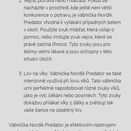
Vejce, potrava nebo mláďata: Pokud se
nacházíte v prostředí, kde ještě není větší
konkurence o potravu, je vábnička Nordik
Predator vhodná k vylákání případných šelem
v okolí. Použijte zvuk mláďat, která volají o
pomoc, nebo imitujte zvuk vejce, které se
právě začíná líhnout. Tyto zvuky jsou pro
šelmy velmi lákavé a jsou schopny v této
situaci útočit.
Lov na vlky: Vábnička Nordik Predator se také
intenzivně využívá při lovu vlků. Tato vábnička
umí perfektně napodobovat různé zvuky vlků,
jako je vytí, čěkání nebo posměch. Tyto zvuky
dokážou přilákat vlky z dálky a zvětšují tak
vaše šance na úspěšný lov.
Vábnička Nordik Predator je efektivním nástrojem