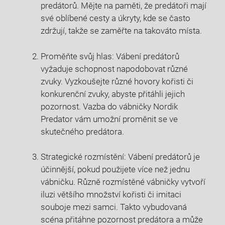
predátorů. Mějte na paměti, že predátoři mají
své oblíbené cesty a úkryty, kde se často
zdržují, takže se zaměřte na takováto místa.
Proměňte svůj hlas: Vábení predátorů
vyžaduje schopnost napodobovat různé
zvuky. Vyzkoušejte různé hovory kořisti či
konkurenční zvuky, abyste přitáhli jejich
pozornost. Vazba do vábničky Nordik
Predator vám umožní proměnit se ve
skutečného predátora.
Strategické rozmístění: Vábení predátorů je
účinnější, pokud použijete více než jednu
vábničku. Různě rozmístěné vábničky vytvoří
iluzi většího množství kořisti či imitaci
souboje mezi samci. Takto vybudovaná
scéna přitáhne pozornost predátora a může