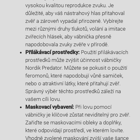
vysokou kvalitou reprodukce zvuku. Je
důležité, aby váš nástrahový hlas přitahoval
zvěř a zároveň vypadal přirozeně. Vybírejte
mezi různými druhy tlukotů, volání a imitace
zvířecích hlásek, aby vábnička přesně
napodobovala zvuky zvěře v přírodě.
Přilákávací prostředky:
Použití přilákávacích
prostředků může zvýšit účinnost vábničky
Nordik Predator. Můžete se pokusit o použití
feromonů, které napodobují vůně samiček,
nebo o atraktivní látky, které přitahují zvěř.
Správný výběr těchto prostředků záleží na
vašem cíli lovu.
Maskovací vybavení:
Při lovu pomocí
vábničky je klíčové zůstat neviditelný pro zvěř.
Zařiďte se maskovacími obleky a doplňky,
které odpovídají prostředí, ve kterém lovíte.
Vhodně zvolené maskování zvýší vaše šance