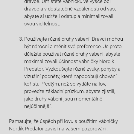
dravce. Umístěte vábničku ve výšce očí
dravce a v dostatečné vzdálenosti od vás,
abyste si udrželi odstup a minimalizovali
svou viditelnost.
Používejte různé druhy vábení: Dravci mohou
být nároční a měnit své preference. Je proto
důležité používat různé druhy vábení, abyste
maximalizovali účinnost vábničky Nordik
Predator. Vyzkoušejte různé zvuky, pohyby a
vizuální podněty, které napodobují chování
kořisti. Předtým, než se vydáte na lov,
proveďte základní průzkum, abyste zjistili,
jaké druhy vábení jsou momentálně
nejúčinnější.
Pamatujte, že úspěch při lovu s použitím vábničky
Nordik Predator závisí na vašem pozorování,