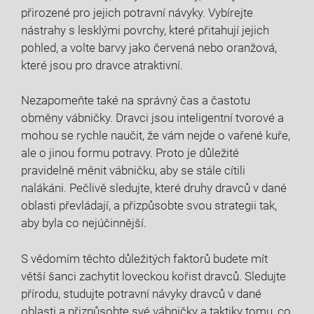
přirozené pro jejich potravní návyky. Vybírejte
nástrahy s lesklými povrchy, které přitahují jejich
pohled, a volte barvy jako červená nebo oranžová,
které jsou pro dravce atraktivní.
Nezapomeňte také na správný čas a častotu
obměny vábničky. Dravci jsou inteligentní tvorové a
mohou se rychle naučit, že vám nejde o vařené kuře,
ale o jinou formu potravy. Proto je důležité
pravidelně měnit vábničku, aby se stále cítili
nalákáni. Pečlivě sledujte, které druhy dravců v dané
oblasti převládají, a přizpůsobte svou strategii tak,
aby byla co nejúčinnější.
S vědomím těchto důležitých faktorů budete mít
větší šanci zachytit loveckou kořist dravců. Sledujte
přírodu, studujte potravní návyky dravců v dané
oblasti a přizpůsobte své vábničky a taktiky tomu, co