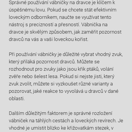
Správné používání vábničky na dravce je klíčem k
úspěšnému lovu. Pokud se chcete stát efektivním
loveckým odborníkem, naučte se využívat tento
nástroj s precizností a přesností. Vábnička na
dravce je skvělým způsobem, jak zaměřit pozornost
dravců na vás a vaši loveckou kořist.
Při používání vábničky je důležité vybrat vhodný zvuk,
který přiláká pozornost dravců. Můžete se
rozhodnout pro zvuky jako jsou křik ptáků, volání
zvěře nebo šelest lesa. Pokud si nejste jisti, který
zvuk zvolit, můžete si vyzkoušet různé varianty a
pozorovat, jaké reakce to vyvolává u dravců v dané
oblasti.
Dalším důležitým faktorem je správné rozložení
vábniček na táhlých cestách a loveckých revírech. Je
vhodné je umístit blízko ke křižovatkám stezek, v