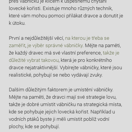
přes vábničku je klíčem k úspěšnému chytání
lovecké kořisti. Existuje mnoho různých technik,
které vám mohou pomoci přilákat dravce a donutit je
k útoku.
První a nejdůležitější věcí,
na kterou je třeba se
zaměřit
,
je výběr správné vábničky
. Mějte na paměti,
že každý dravec má své vlastní preference,
takže je
důležité vybrat takovou
, která je pro konkrétního
dravce nejatraktivnější. Vybírejte vábničky, které jsou
realistické, pohybují se nebo vydávají zvuky.
Dalším důležitým faktorem je umístění vábničky.
Mějte na paměti, že dravci mají své strategie lovu,
takže je dobré umístit vábničku na strategická místa,
kde se pohybuje jejich lovecká kořist. Například u
vodních ptáků byste ji měli umístit poblíž vodní
plochy, kde se pohybují.