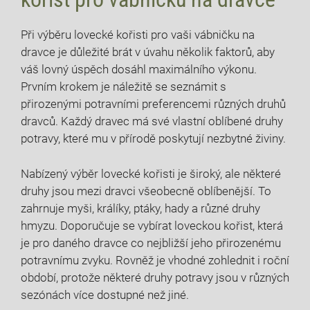
Při výběru lovecké kořisti pro vaši vábničku na
dravce je důležité brát v úvahu několik faktorů, aby
váš lovný úspěch dosáhl maximálního výkonu.
Prvním krokem je náležitě se seznámit s
přirozenými potravními preferencemi různých druhů
dravců. Každý dravec má své vlastní oblíbené druhy
potravy, které mu v přírodě poskytují nezbytné živiny.
Nabízený výběr lovecké kořisti je široký, ale některé
druhy jsou mezi dravci všeobecně oblíbenější. To
zahrnuje myši, králíky, ptáky, hady a různé druhy
hmyzu. Doporučuje se vybírat loveckou kořist, která
je pro daného dravce co nejbližší jeho přirozenému
potravnímu zvyku. Rovněž je vhodné zohlednit i roční
období, protože některé druhy potravy jsou v různých
sezónách více dostupné než jiné.