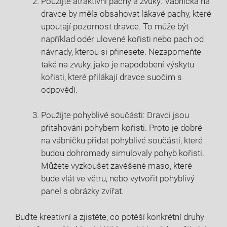
Použijte atraktivní pachy a zvuky: Vábnička na
dravce by měla obsahovat lákavé pachy, které
upoutají pozornost dravce. To může být
například odér ulovené kořisti nebo pach od
návnady, kterou si přinesete. Nezapomeňte
také na zvuky, jako je napodobení výskytu
kořisti, které přilákají dravce suočim s
odpovědí.
Použijte pohyblivé součásti: Dravci jsou
přitahováni pohybem kořisti. Proto je dobré
na vábničku přidat pohyblivé součásti, které
budou dohromady simulovaly pohyb kořisti.
Můžete vyzkoušet zavěšené maso, které
bude vlát ve větru, nebo vytvořit pohyblivý
panel s obrázky zvířat.
Buďte kreativní a zjistěte, co potěší konkrétní druhy