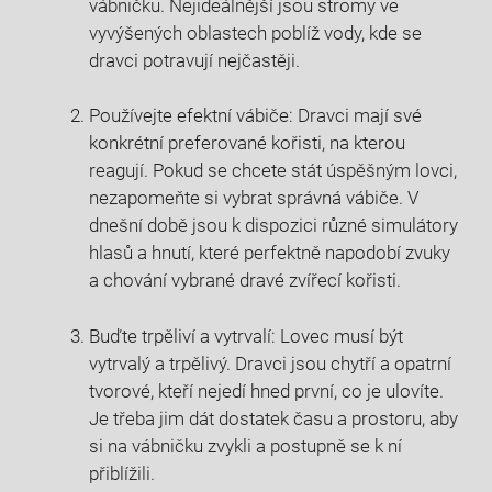
vábničku. Nejideálnější jsou stromy ve
vyvýšených oblastech poblíž vody, kde se
dravci potravují nejčastěji.
Používejte efektní vábiče: Dravci mají své
konkrétní preferované kořisti, na kterou
reagují. Pokud se chcete stát úspěšným lovci,
nezapomeňte si vybrat správná vábiče. V
dnešní době jsou k dispozici různé simulátory
hlasů a hnutí, které perfektně napodobí zvuky
a chování vybrané dravé zvířecí kořisti.
Buďte trpěliví a vytrvalí: Lovec musí být
vytrvalý a trpělivý. Dravci jsou chytří a opatrní
tvorové, kteří nejedí hned první, co je ulovíte.
Je třeba jim dát dostatek času a prostoru, aby
si na vábničku zvykli a postupně se k ní
přiblížili.