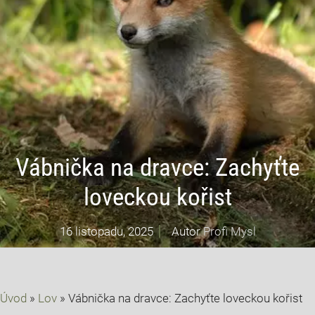
Vábnička na dravce: Zachyťte
loveckou kořist
16 listopadu, 2025
Autor
Profi Mysl
Úvod
»
Lov
»
Vábnička na dravce: Zachyťte loveckou kořist