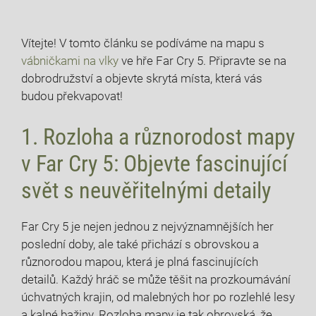
Vítejte! V tomto článku se podíváme na mapu s
vábničkami na vlky
ve hře Far Cry 5. Připravte se na
dobrodružství a objevte skrytá místa, která vás
budou překvapovat!
1. Rozloha a různorodost mapy
v Far Cry 5: Objevte fascinující
svět s neuvěřitelnými detaily
Far Cry 5 je nejen jednou z nejvýznamnějších her
poslední doby, ale také přichází s obrovskou a
různorodou mapou, která je plná fascinujících
detailů. Každý hráč se může těšit na prozkoumávání
úchvatných krajin, od malebných hor po rozlehlé lesy
a kalné bažiny. Rozloha mapy je tak obrovská, že