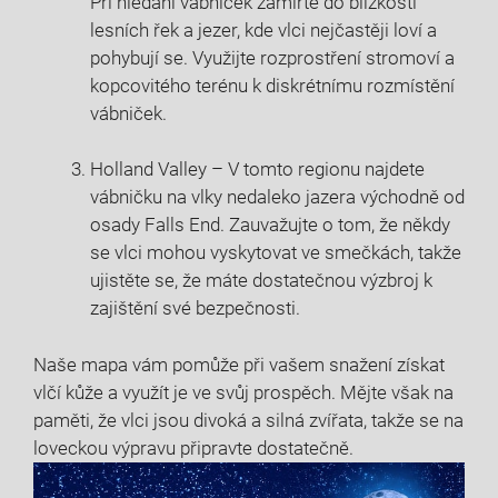
Při hledání vábniček zamířte do blízkosti
lesních řek a jezer, kde vlci nejčastěji loví a
pohybují se. Využijte rozprostření stromoví a
kopcovitého terénu k diskrétnímu rozmístění
vábniček.
Holland Valley – V tomto regionu najdete
vábničku na vlky nedaleko jazera východně od
osady Falls End. Zauvažujte o tom, že někdy
se vlci mohou vyskytovat ve smečkách, takže
ujistěte se, že máte dostatečnou výzbroj k
zajištění své bezpečnosti.
Naše mapa vám pomůže při vašem snažení získat
vlčí kůže a využít je ve svůj prospěch. Mějte však na
paměti, že vlci jsou divoká a silná zvířata, takže se na
loveckou výpravu připravte dostatečně.