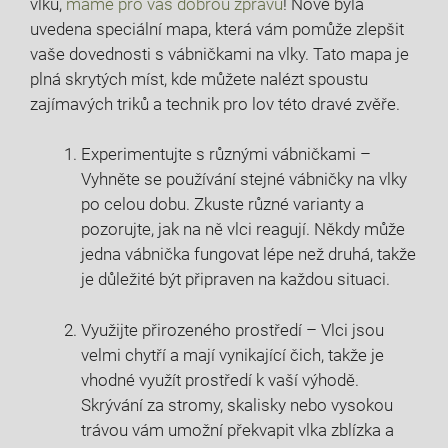
vlků,
máme pro vás dobrou zprávu
! Nově byla
uvedena speciální mapa, která vám pomůže zlepšit
vaše dovednosti s vábničkami na vlky. Tato mapa je
plná skrytých míst, kde můžete nalézt spoustu
zajímavých triků a technik pro lov této dravé zvěře.
Experimentujte s různými vábničkami –
Vyhněte se používání stejné vábničky na vlky
po celou dobu. Zkuste různé varianty a
pozorujte, jak na ně vlci reagují. Někdy může
jedna vábnička fungovat lépe než druhá, takže
je důležité být připraven na každou situaci.
Využijte přirozeného prostředí – Vlci jsou
velmi chytří a mají vynikající čich, takže je
vhodné využít prostředí k vaší výhodě.
Skrývání za stromy, skalisky nebo vysokou
trávou vám umožní překvapit vlka zblízka a