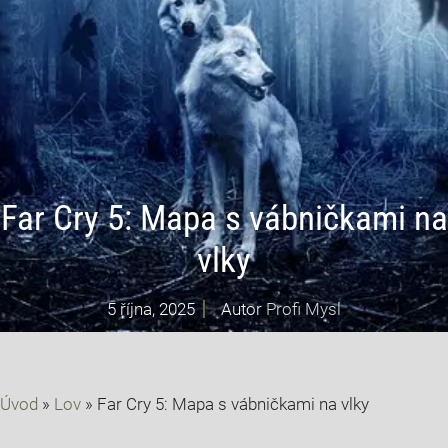
Far Cry 5: Mapa s vábničkami na
vlky
5 října, 2025
Autor
Profi Mysl
Úvod
»
Lov
»
Far Cry 5: Mapa s vábničkami na vlky