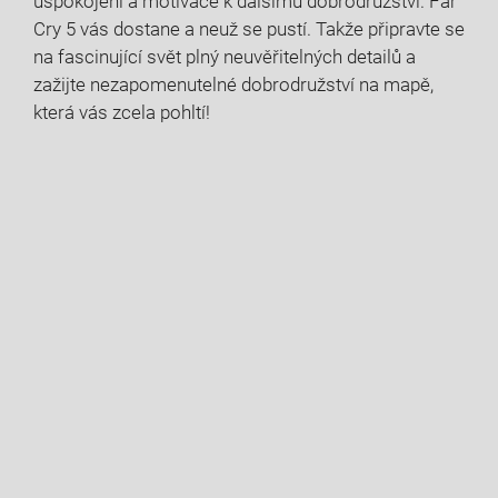
uspokojení a motivace k dalšímu dobrodružství. Far
Cry 5 vás dostane a neuž se pustí. Takže připravte se
na fascinující svět plný neuvěřitelných detailů a
zažijte nezapomenutelné dobrodružství na mapě,
která vás zcela pohltí!