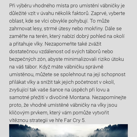
Při výběru vhodného místa pro umístění vábničky je
důležité vzít v úvahu několik faktorů. Zaprvé, vyberte
oblast, kde se vlci obvykle pohybují. To může
zahrnovat lesy, strmé útesy nebo mokřiny. Dále se
zaměřte na terén, který nabízí dobrý pohled na okolí
a přitahuje vlky. Nezapomeňte také zvážit
dostatečnou vzdálenost od svých táborů nebo
bezpečných zón, abyste minimalizovali riziko útoku
na váš tábor. Když máte vábničku správně
umístěnou, můžete se spolehnout na její schopnost
přilákat vlky a snížit tak jejich početnost v okolí,
zvyšující tak vaše šance na úspěch při lovu a
samotné přežití v divočině Montana. Nezapomínejte
proto, že vhodně umístěné vábničky na vlky jsou
klíčovým prvkem, který vám pomůže vytvořit
vítěznou strategii ve hře Far Cry 5.