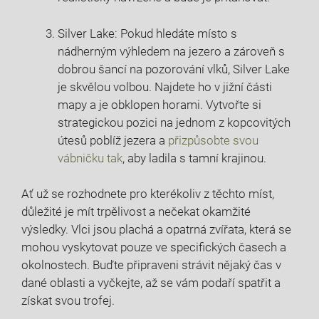
Silver Lake: Pokud hledáte místo s
nádherným výhledem na jezero a zároveň s
dobrou šancí na pozorování vlků, Silver Lake
je skvělou volbou. Najdete ho v jižní části
mapy a je obklopen horami. Vytvořte si
strategickou pozici na jednom z kopcovitých
útesů poblíž jezera a
přizpůsobte svou
vábničku tak
, aby ladila s tamní krajinou.
Ať už se rozhodnete pro kterékoliv z těchto míst,
důležité je mít trpělivost a nečekat okamžité
výsledky. Vlci jsou plachá a opatrná zvířata, která se
mohou vyskytovat pouze ve specifických časech a
okolnostech. Buďte připraveni strávit nějaký čas v
dané oblasti a vyčkejte, až se vám podaří spatřit a
získat svou trofej.