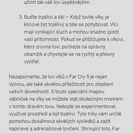
učinit tak váš lov úspěšnějším.
Buďte trpěliví a tiší – Když lovíte vlky, je
klíčové být trpělivý a tiše se pohybovat. Vlci
mají vynikající sluch a mohou snadno zjistit
vaší přítomnost. Pokud se přibližujete k vlkovi,
který zrovna loví, počkejte na správný
okamžik a chystejte se na rychlý a přesný
výstřel.
Nezapomeňte, že lov vlků v Far Cry 5 je nejen
výzvou, ale také skvělou příležitostí pro zlepšení
vašich dovedností. S touto speciální mapou
vábniček na vlky se můžete stát skutečným mistrem
v tomto dravém lovu. Nebojte se experimentovat,
využívat prostředí a být trpěliví. Tyto triky vám určitě
pomohou dosáhnout skvělých výsledků a zažít
napínavé a adrenalinové lovčení. Shrnující toto, Far