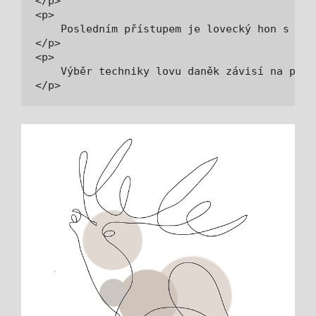
</p>

<p>

    Posledním přístupem je lovecký hon s vyu
</p>

<p>

    Výběr techniky lovu daněk závisí na pref
</p>