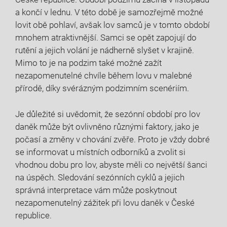
a končí ‌v lednu. V této době‌ je samozřejmě možné
‍lovit obě pohlaví, avšak lov samců je v⁣ tomto období
⁢mnohem atraktivnější. Samci se opět‍ zapojují ⁤do
rutění a jejich volání⁣ je nádherně ​slyšet ⁤v krajině.
Mimo to⁤ je na podzim také možné zažít
⁢nezapomenutelné​ chvíle během lovu v malebné
přírodě,‍ díky svérázným ​podzimním scenériím.
Je ‌důležité si uvědomit, že sezónní období pro lov
daněk může být⁤ ovlivněno různými faktory, jako je
počasí a změny ⁢v chování zvěře. Proto je vždy dobré
se informovat u místních odborníků ‌a zvolit si
vhodnou⁤ dobu pro lov, abyste měli co‍ největší šanci
na ⁢úspěch. Sledování‍ sezónních cyklů⁤ a jejich
správná interpretace vám může poskytnout
nezapomenutelný zážitek​ při⁢ lovu daněk v České
republice.