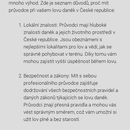
mnoho výhod. Zde ​je seznam důvodů, proč mít
průvodce ⁤při vašem lovu daněk v České republice:
Lokální znalosti: Průvodci mají hluboké⁣
znalosti daněk⁤ a jejich životního‍ prostředí v
České republice. Jsou obeznámeni s
nejlepšími lokalitami pro lov a vědí, jak se
správně pohybovat v terénu. ​Díky tomu‌ vám
mohou zajistit vyšší úspěšnost během lovu.
Bezpečnost a zákony: Mít s sebou
profesionálního průvodce zajišťuje
dodržování všech bezpečnostních⁢ pravidel a
daných zákonů týkajících⁣ se lovu daněk.
Průvodci ​znají přesná pravidla a mohou vás
vést ‍správným směrem, což ‌vám umožní si
užít⁤ lov plně a bez starostí.