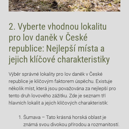
2. ⁤Vyberte vhodnou ‍lokalitu
pro lov daněk⁤ v České
republice:‍ Nejlepší místa a
jejich klíčové charakteristiky
Výběr správné ⁣lokality pro​ lov daněk⁢ v ⁣České
republice je klíčovým faktorem úspěchu.⁣ Existuje
několik ⁢míst, která‌ jsou považována ‍za⁤ nejlepší pro
tento druh lovového⁢ zážitku. Zde ‍je seznam tří
⁤hlavních lokalit a jejich klíčových charakteristik:
Šumava – Tato krásná horská oblast je
známá svou divokou přírodou a rozmanitostí.