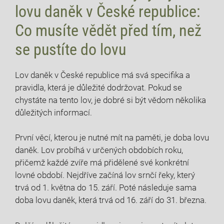
lovu daněk v České republice:
Co musíte vědět před⁣ tím, než
‌se pustíte do lovu
Lov daněk v České republice⁢ má svá specifika a
pravidla,⁢ která je důležité dodržovat. Pokud se
chystáte na tento ⁣lov, je⁤ dobré si být vědom několika
důležitých informací.
První věcí,‍ kterou je nutné mít na paměti, je ‌doba lovu
‌daněk. Lov‌ probíhá ​v určených ‌obdobích ⁣roku,
přičemž každé zvíře má přidělené své konkrétní
lovné období. Nejdříve ⁣začíná lov ‌srnčí řeky, který
trvá od 1. května do 15.⁤ září. Poté následuje sama‍
doba lovu daněk,‌ která trvá ​od 16. září do 31. března.