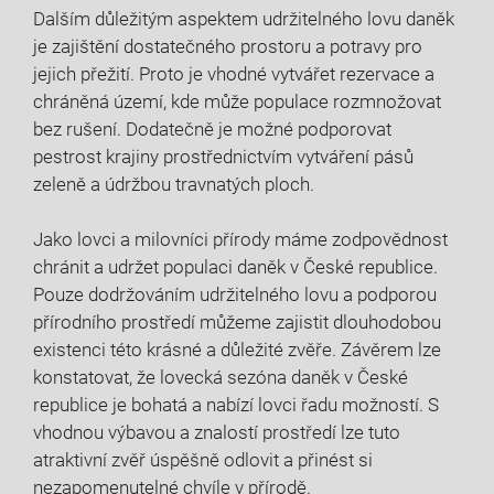
Dalším důležitým aspektem udržitelného ⁢lovu daněk
je zajištění dostatečného prostoru a potravy pro
jejich přežití. Proto‌ je vhodné vytvářet ⁣rezervace a
chráněná území, kde⁢ může populace⁣ rozmnožovat
bez rušení. Dodatečně je ‌možné‌ podporovat
pestrost krajiny‌ prostřednictvím vytváření pásů
zeleně⁤ a údržbou travnatých ploch.
Jako ‍lovci a milovníci přírody máme zodpovědnost
chránit ‌a udržet populaci‌ daněk v České republice.⁣
Pouze dodržováním ‍udržitelného ⁢lovu a podporou
přírodního prostředí můžeme zajistit dlouhodobou
existenci této krásné a důležité zvěře. Závěrem ⁤lze
konstatovat, že lovecká sezóna daněk v České
republice je bohatá a nabízí lovci ‌řadu možností. S
vhodnou ‍výbavou a znalostí prostředí lze tuto
⁤atraktivní​ zvěř úspěšně‌ odlovit a přinést si
nezapomenutelné chvíle ‍v ⁣přírodě.⁣