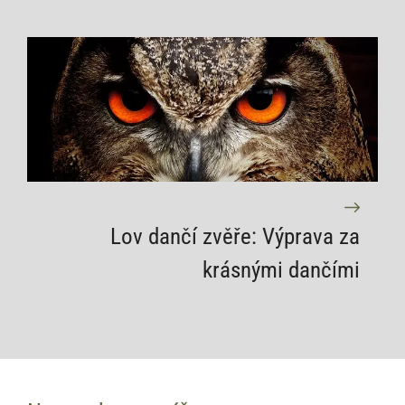
Lov dančí zvěře: Výprava za
krásnými dančími