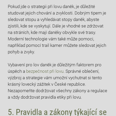
Pokud jde o strategii‌ při ⁣lovu ⁢daněk, je důležité
studovat jejich ​chování⁤ a ⁢zvyklosti.⁤ Dobrým tipem je
sledovat stopu a vyhledávat ⁣stopy daněk,⁢ abyste‌
zjistili, kde​ se vyskytují. Dále je vhodné se zdržovat
na​ stráních,⁤ kde mají daněky obvykle‌ své trasy.
Moderní technologie vám také může pomoci,
například pomocí trail kamer můžete sledovat ‌jejich
pohyb a ⁤zvyky.
Vybavení pro lov daněk je ​důležitým⁢ faktorem pro
úspěch a
bezpečnost při lovu
. Správné oblečení,
výzbroj a strategie vám⁢ umožní vychutnat si ⁣tento
krásný lovecký zážitek v České republice.
Nezapomeňte dodržovat všechny zákony a regulace
a ⁢vždy dodržovat pravidla etiky při lovu.
5. Pravidla ‍a zákony týkající se