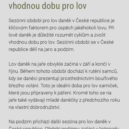
⁣vhodnou dobu pro lov
Sezónní období pro lov ⁤daněk v České republice je
klíčovým faktorem pro úspěch jakéhokoli lovu. Při
lově daněk ​je důležité rozumět cyklům a zvolit
vhodnou dobu pro lov. Sezónní období se v České
‌republice dělí na jaro a podzim.
Lov daněk na jaře obvykle začíná⁣ v ​září a končí ⁤v
říjnu. Během tohoto období dochází k rutění⁤ samců,
kdy⁣ se daněci⁢ prezentují prostřednictvím bouřlivého‌
březího volání. Toto‌ je ideální doba pro lov samiček, ​
které jsou připraveny k páření. Kromě toho se na
jaře také ⁤vydávají mladé daněčky z předchozího⁢ roku⁣
na vlastní dobrodružství.
Na podzim přichází ‍další⁣ sezóna pro lov daněk v
České republice. Období‌ podzimu začíná v listopadu