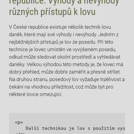
republice: Výhody a nevýhody
různých přístupů k lovu
V České republice existuje několik⁢ technik ⁣lovu
daněk, které mají své výhody i ⁤nevýhody. ‍Jedním z
nejběžnějších ‌přístupů je lov ze posedu.⁢ Při této
technice⁣ je lovec‌ umístěn ve vyvýšeném posedu,
odkud může sledovat ⁢okolní prostředí a vyhledávat‍
daněky.‌ Velkou výhodou této metody je, že lovec ⁤má
dobrý přehled, může dobře zaměřit a přesně střílet.
Na druhou stranu, posedový lov vyžaduje trpělivost a
čekání na vhodnou příležitost, což může ‍být pro
některé lovce ‌omezující.
<p>

    Další technikou je lov s použitím vyskak