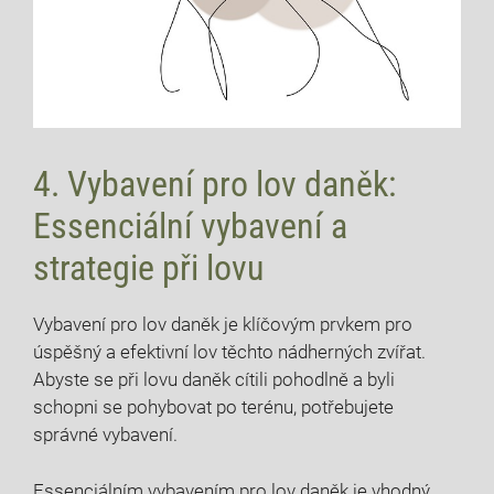
4.‌ Vybavení pro ‍lov daněk:
Essenciální vybavení a
strategie ⁢při lovu
Vybavení pro lov daněk je klíčovým prvkem pro
úspěšný a‍ efektivní‌ lov těchto nádherných zvířat.
Abyste se při lovu daněk ​cítili pohodlně a byli
schopni se ‍pohybovat po terénu, potřebujete
⁢správné‌ vybavení.
Essenciálním vybavením pro lov daněk⁤ je⁣ vhodný