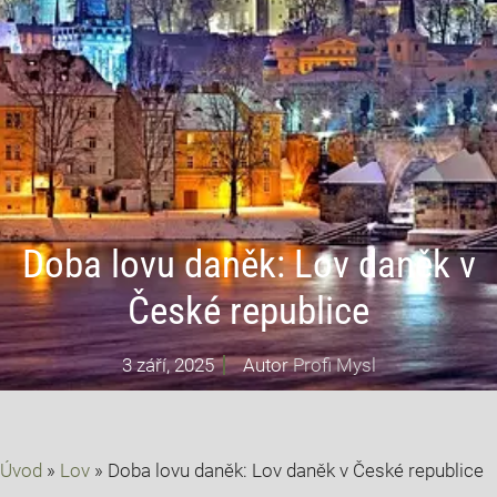
Doba lovu daněk: Lov daněk v
České republice
3 září, 2025
Autor
Profi Mysl
Úvod
»
Lov
»
Doba lovu daněk: Lov daněk v České republice