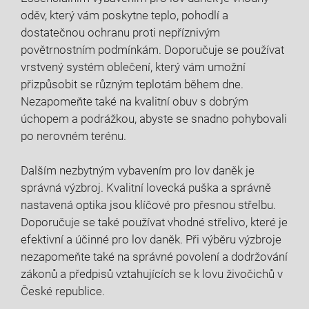
oděv, který vám poskytne teplo, pohodlí a
dostatečnou ochranu proti nepříznivým
‌povětrnostním podmínkám. Doporučuje se používat
vrstvený ​systém ⁤oblečení, který vám umožní
přizpůsobit se různým teplotám ‌během dne.
Nezapomeňte ‍také na kvalitní obuv s dobrým
úchopem a podrážkou, abyste se snadno ⁢pohybovali
po ​nerovném terénu.
Dalším nezbytným⁣ vybavením pro lov daněk je
správná výzbroj. Kvalitní lovecká puška a správně
nastavená optika jsou ⁣klíčové pro⁤ přesnou střelbu.
Doporučuje se ⁣také používat vhodné ​střelivo, ⁣které je
efektivní a účinné pro ⁣lov ‌daněk. Při výběru výzbroje
nezapomeňte také na správné povolení a dodržování‍
zákonů a předpisů vztahujících se‌ k lovu živočichů v
České republice.