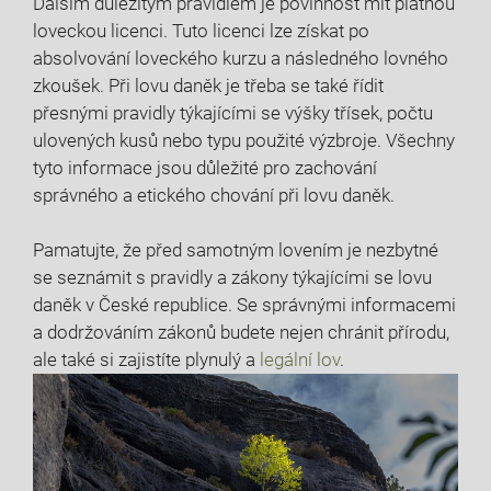
Dalším důležitým pravidlem je povinnost mít platnou
loveckou licenci. Tuto ⁢licenci lze ⁤získat po
absolvování loveckého kurzu⁢ a následného lovného
zkoušek. Při‍ lovu daněk je třeba se ‌také řídit
přesnými pravidly‍ týkajícími se výšky třísek, počtu
ulovených kusů nebo typu použité výzbroje. Všechny
tyto informace jsou důležité pro zachování
správného a etického chování při lovu daněk.
Pamatujte, že před samotným lovením ‍je nezbytné
se seznámit s ‍pravidly a‍ zákony týkajícími ‍se lovu
daněk ​v České republice. Se​ správnými informacemi
a ​dodržováním zákonů budete ‍nejen chránit přírodu,
ale také si zajistíte plynulý a
legální lov
.