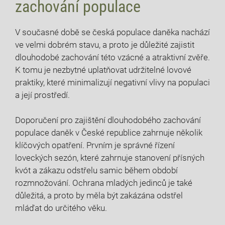
zachování populace
V ‍současné době se česká populace daněka nachází
‌ve velmi dobrém stavu, a proto je důležité zajistit
dlouhodobé​ zachování této vzácné a atraktivní zvěře.
K tomu je nezbytné​ uplatňovat udržitelné lovové
praktiky, které⁤ minimalizují negativní vlivy na populaci
a její prostředí.
Doporučení pro zajištění dlouhodobého zachování
populace daněk v České republice zahrnuje několik
klíčových opatření. Prvním je správné řízení
loveckých sezón, které zahrnuje stanovení přísných
kvót a zákazu odstřelu samic během období
rozmnožování. ⁤Ochrana mladých jedinců je také‌
důležitá, a proto by měla být zakázána odstřel
mláďat ⁣do určitého‌ věku.