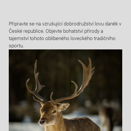
Připravte‌ se na vzrušující dobrodružství ‍lovu daněk v
České republice. Objevte ⁤bohatství přírody a
tajemství‌ tohoto oblíbeného​ loveckého tradičního
‌sportu.