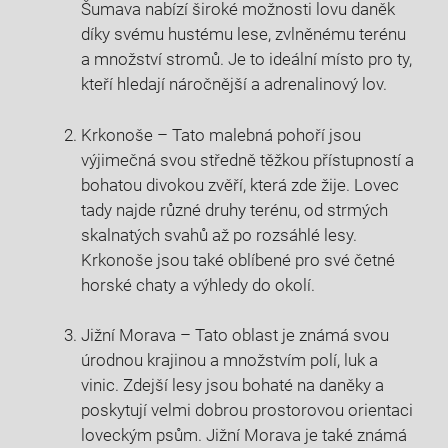
Šumava nabízí​ široké možnosti lovu daněk
díky ⁤svému hustému lese, zvlněnému terénu
a množství stromů. Je to ideální místo pro ty,
kteří hledají náročnější a adrenalinový lov.
Krkonoše – Tato malebná pohoří jsou
výjimečná svou ‍středně těžkou přístupností a
bohatou⁢ divokou zvěří, která zde žije. Lovec
tady najde⁢ různé druhy terénu, od strmých
skalnatých svahů⁢ až po rozsáhlé lesy.
Krkonoše jsou také‍ oblíbené pro své četné
horské chaty ⁤a výhledy do okolí.
Jižní Morava – Tato oblast je známá svou⁢
úrodnou krajinou ‍a množstvím polí, luk a
⁢vinic. Zdejší‌ lesy⁣ jsou bohaté na daněky ‍a
poskytují ‍velmi dobrou prostorovou⁤ orientaci
loveckým psům. Jižní Morava je také známá