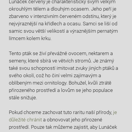
Lunáček červený je charakteristický svým velkým
okrouhlým tělem a dlouhým ocasem. Jeho peří je
zbarveno v intenzivním červeném odstínu, který je
nejvýraznější na křídlech a ocasu. Samci se liší od
samic svou větší velikostí a výraznějším pernatým
límcem kolem krku.
Tento pták se živí převážně ovocem, nektarem a
semeny, které sbírá ve větvích stromů. Je známý
také svou schopností imitovat zvuky jiných ptáků a
svého okolí, což ho činí velmi zajímavým a
oblíbeným mezi ornitology. Bohužel, kvůli ztrátě
přirozeného prostředí a lovům se jeho populace
stále snižuje.
Pokud chceme zachovat tuto raritu naší přírody,
je
důležité chránit
a obnovovat jeho přirozené
prostředí. Pouze tak můžeme zajistit, aby Lunáček