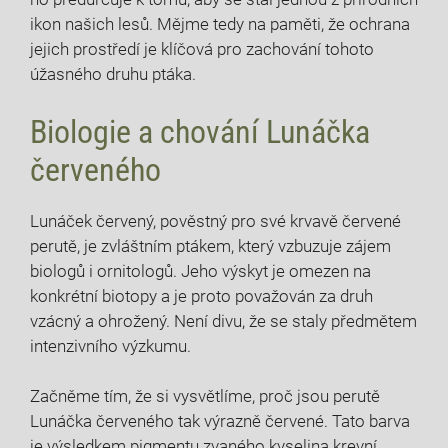
ikon našich lesů. Mějme tedy na paměti, že ochrana
jejich prostředí je klíčová pro zachování tohoto
úžasného druhu ptáka.
Biologie a chování Lunáčka
červeného
Lunáček červený, pověstný pro své krvavě červené
perutě, je zvláštním ptákem, který vzbuzuje zájem
biologů i ornitologů. Jeho výskyt je omezen na
konkrétní biotopy a je proto považován za druh
vzácný a ohrožený. Není divu, že se staly předmětem
intenzivního výzkumu.
Začněme tím, že si vysvětlíme, proč jsou perutě
Lunáčka červeného tak výrazně červené. Tato barva
je výsledkem pigmentu zvaného kyselina krevní.