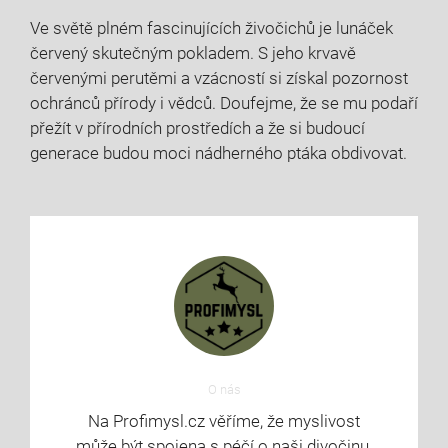
Ve světě plném fascinujících živočichů je lunáček
červený skutečným pokladem. S jeho krvavě
červenými perutěmi a vzácností si získal pozornost
ochránců přírody i vědců. Doufejme, že se mu podaří
přežít v přírodních prostředích a že si budoucí
generace budou moci nádherného ptáka obdivovat.
O nás
Na Profimysl.cz věříme, že myslivost
může být spojena s péčí o naši divočinu,