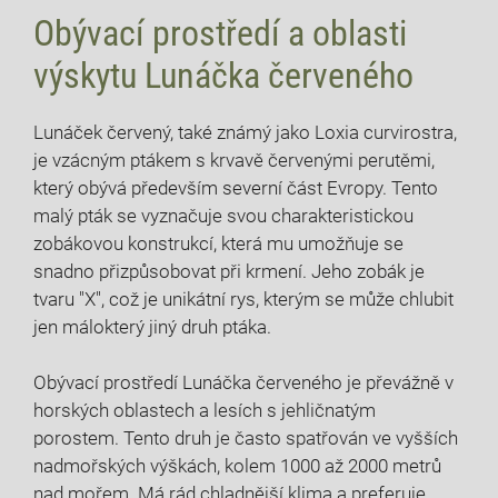
Obývací prostředí a oblasti
výskytu Lunáčka červeného
Lunáček červený, také známý jako Loxia curvirostra,
je vzácným ptákem s krvavě červenými perutěmi,
který obývá především severní část Evropy. Tento
malý pták se vyznačuje svou charakteristickou
zobákovou konstrukcí, která mu umožňuje se
snadno přizpůsobovat při krmení. Jeho zobák je
tvaru "X", což je unikátní rys, kterým se může chlubit
jen málokterý jiný druh ptáka.
Obývací prostředí Lunáčka červeného je převážně v
horských oblastech a lesích s jehličnatým
porostem. Tento druh je často spatřován ve vyšších
nadmořských výškách, kolem 1000 až 2000 metrů
nad mořem. Má rád chladnější klima a preferuje