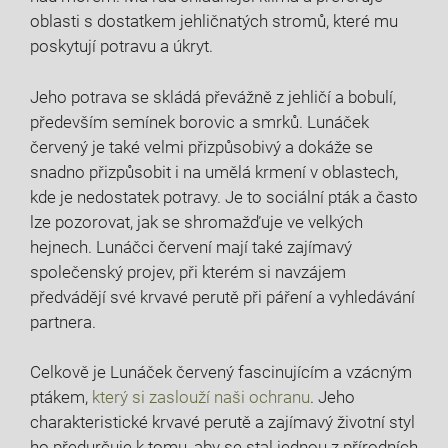
oblasti s dostatkem jehličnatých stromů, které mu
poskytují potravu a úkryt.
Jeho potrava se skládá převážně z jehličí a bobulí,
především semínek borovic a smrků. Lunáček
červený je také velmi přizpůsobivý a dokáže se
snadno přizpůsobit i na umělá krmení v oblastech,
kde je nedostatek potravy. Je to sociální pták a často
lze pozorovat, jak se shromažďuje ve velkých
hejnech. Lunáčci červení mají také zajímavý
společenský projev, při kterém si navzájem
předvádějí své krvavé perutě při páření a vyhledávání
partnera.
Celkově je Lunáček červený fascinujícím a vzácným
ptákem,
který si zaslouží naši ochranu
. Jeho
charakteristické krvavé perutě a zajímavý životní styl
ho předurčuje k tomu, aby se stal jednou z přírodních