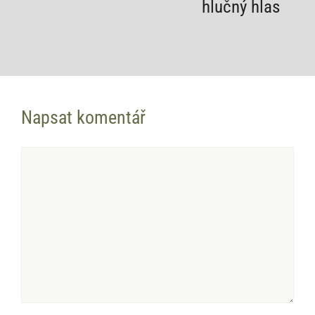
hlučný hlas
Napsat komentář
Komentář