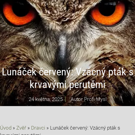
Lunáček červený: Vzácný pták s
krvavými perutěmi
24 května, 2025
Autor
Profi Mysl
Úvod
»
Zvěř
»
Dravci
»
Lunáček červený: Vzácný pták s