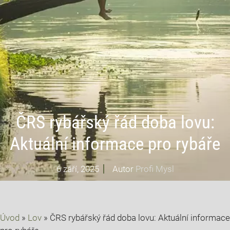
ČRS rybářský řád doba lovu:
Aktuální informace pro rybáře
6 září, 2025
Autor
Profi Mysl
Úvod
»
Lov
»
ČRS rybářský řád doba lovu: Aktuální informace