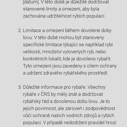
[datum]. V‌ této době je‌ důležité dodržovat
stanovené limity a omezení, aby byla
zachována udržitelnost rybích ‌populací.
Limitace ⁣a omezení během dovolené doby
lovu: ⁣V této⁤ době mohou být stanoveny
specifické⁣ limitace‍ týkající⁣ se například‍ rybí
velikosti, množství vylovených ryb, nebo
konkrétních lokalit, kde ‌je dovoleno rybařit.
Tyto omezení jsou zavedeny ⁣s cílem‍ ochrany
a udržení zdravého‌ rybářského prostředí. ⁤
Důležité informace pro rybáře:‍ Všechny ​
rybáře v ČRS⁤ by měly znát a dodržovat
rybářský‍ řád a dovolenou dobu lovu. Je to
jejich⁤ povinnost, ale zároveň i zodpovědnost
vůči ochraně našich vodních zdrojů a ⁣rybích
populací. V případě ⁤nedodržení pravidel hrozí