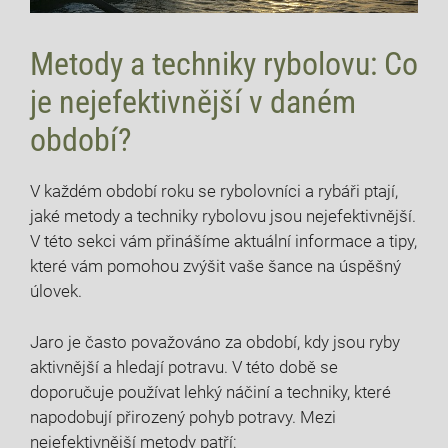
Metody a techniky rybolovu: ​Co
je nejefektivnější‌ v⁤ daném
období?
V každém období​ roku se ‌rybolovníci ‍a rybáři ​ptají,⁢
jaké metody a techniky rybolovu jsou​ nejefektivnější.
V této sekci vám přinášíme aktuální⁣ informace⁢ a tipy,
které⁢ vám pomohou zvýšit‍ vaše šance ⁣na úspěšný​
úlovek.
Jaro je často považováno ⁢za období, kdy jsou ryby
aktivnější ⁤a hledají potravu. V této​ době ⁢se
doporučuje používat lehký náčiní a techniky, které
‍napodobují přirozený ⁣pohyb potravy. Mezi
nejefektivnější metody⁤ patří: