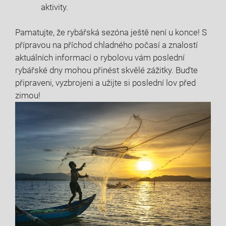
aktivity.
Pamatujte,⁢ že rybářská sezóna⁤ ještě není u⁤ konce! S
přípravou ⁤na příchod chladného počasí a znalostí
⁣aktuálních informací o⁢ rybolovu vám‌ poslední
rybářské dny mohou přinést skvělé zážitky. Buďte
připraveni, ⁤vyzbrojeni ⁤a užijte‌ si poslední ⁣lov před​
zimou!