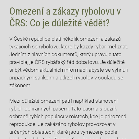
Omezení a zákazy rybolovu v‍
ČRS: Co⁤ je důležité vědět?
V České republice platí ⁤několik omezení a zákazů
týkajících ‌se rybolovu, které ⁤by každý rybář⁤ měl znát.
Jedním z hlavních dokumentů, který upravuje tato
pravidla, je​ ČRS rybářský řád doba lovu. Je důležité
si být vědom aktuálních informací, ​abyste se vyhnuli⁢
případným sankcím a‍ udrželi rybolov ⁤v ‍souladu​ se
zákonem.
Mezi důležité omezení patří například stanovení
rybích ochranných pásem. Tato pásma slouží k⁢
ochraně rybích‌ populací v místech, kde ⁣je přirozená
reprodukce. Je zakázáno rybolov​ provozovat v
⁤určených oblastech, které jsou vymezeny podle