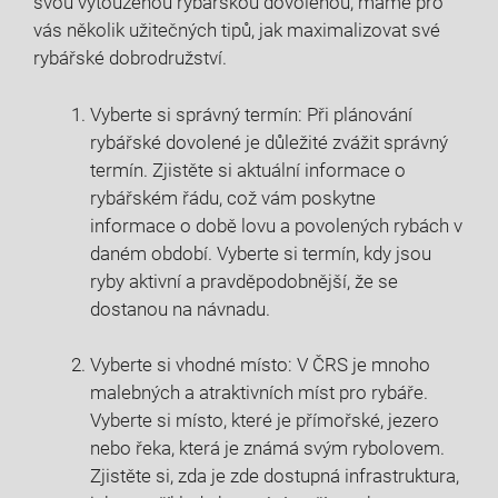
svou ‌vytouženou rybářskou dovolenou,⁢ máme pro
vás několik užitečných ​tipů, jak maximalizovat své
rybářské ‌dobrodružství.
Vyberte ​si správný termín: Při​ plánování
rybářské​ dovolené je⁣ důležité zvážit správný
termín.⁣ Zjistěte si aktuální informace o
rybářském řádu, což vám poskytne
informace⁤ o‌ době lovu a povolených rybách v
daném období. Vyberte ⁣si termín, kdy jsou
ryby aktivní a pravděpodobnější, že​ se ​
dostanou na návnadu.
Vyberte si⁤ vhodné místo: V ČRS je ‍mnoho
malebných ⁣a atraktivních⁢ míst pro rybáře.
⁢Vyberte si⁣ místo, které⁣ je přímořské, jezero⁢
nebo řeka, která je známá svým rybolovem.
Zjistěte si, zda je zde dostupná infrastruktura,