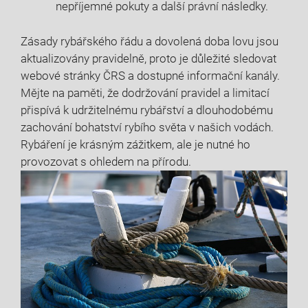
nepříjemné pokuty⁣ a další právní následky.
Zásady rybářského řádu a dovolená doba lovu⁣ jsou‌
aktualizovány ​pravidelně, proto je důležité sledovat⁣
webové‌ stránky ČRS ​a dostupné informační ⁣kanály.
Mějte na paměti, že ⁤dodržování ⁤pravidel a limitací
přispívá k udržitelnému rybářství ‍a dlouhodobému
zachování bohatství rybího světa v ‌našich vodách.
Rybáření je‌ krásným ⁣zážitkem, ale je nutné ho ​
provozovat s ohledem ⁢na‌ přírodu.