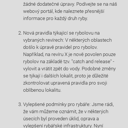
žádné ⁣dodatečné ​úpravy. Podívejte se na náš
webový portál, kde naleznete přesnější​
informace ⁢pro⁤ každý druh ryby.
Nová ‌pravidla⁣ týkající⁣ se rybolovu na
vybraných⁢ revírech: V‍ některých oblastech​
došlo k‌ úpravě pravidel ⁤pro⁤ rybolov.
Například, ⁤na revíru X je nově povolen pouze⁤
rybolov na⁢ základě‍ tzv. "catch and release" -​
vylovit a vrátit zpět do vody. Podobné změny
se​ týkají ‍i dalších lokalit, proto je důležité
zkontrolovat upravená pravidla pro svoji
oblíbenou⁤ lokalitu.
Vylepšené podmínky‍ pro rybáře: Jsme⁤ rádi,
že vám ⁤můžeme oznámit, že v‍ některých
úsecích byl proveden úklid,⁤ oprava a
vylepšení rybářské infrastruktury. Nyní