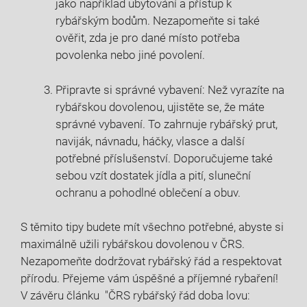
jako například ubytování a přístup k
rybářským ⁤bodům. Nezapomeňte si také
ověřit,​ zda je‍ pro dané místo potřeba⁢
povolenka nebo ⁢jiné povolení.
Připravte ‍si správné vybavení: Než vyrazíte⁢ na
rybářskou dovolenou,⁣ ujistěte ‌se, ⁣že⁤ máte
správné vybavení. To zahrnuje rybářský ​prut,
naviják, návnadu,‌ háčky,‌ vlasce a⁣ další
potřebné příslušenství.⁣ Doporučujeme také
sebou ‍vzít dostatek ​jídla a pití, sluneční
⁤ochranu a pohodlné oblečení a ⁤obuv.
S⁢ těmito tipy budete mít všechno ⁢potřebné,⁤ abyste​ si
maximálně užili rybářskou dovolenou v⁤ ČRS.
‌Nezapomeňte dodržovat rybářský řád⁤ a‍ respektovat
přírodu. Přejeme vám úspěšné a příjemné ⁣rybaření!
⁢V závěru článku ⁢ "ČRS⁤ rybářský řád ⁤doba lovu: