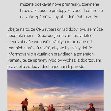
můžete očekávat⁣ nové přístřešky, zpevněné
hráze a zlepšené přístupy⁢ ke vodě. Těšíme ⁣se
na vaše zpětné vazby⁤ ohledně těchto‌ změn.
Dbejte ​na to, že ⁤ČRS rybářský řád doby lovu ⁣se⁣ může
neustále⁣ měnit. Doporučujeme vám pravidelně
sledovat naše webové stránky ‌a ⁤informace od
⁣místních správců revírů, ‌abyste byli vždy dobře
informováni o aktuálních pravidlech a změnách.
Pamatujte, že správný ‌rybolov vychází z dodržování
pravidel​ a ⁢zodpovědného jednání ​k přírodě.