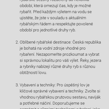
období, která omezují čas, kdy je možné
rybařit.⁢ Před každým výletem na‍ vodu se
ujistěte,⁤ že jste ⁤v souladu s‍ aktuálním
rybářským řádem a​ respektujte povolené
období pro ⁤jednotlivé druhy ryb.
Oblíbené rybářské destinace:⁤ Česká republika
je bohatá ⁣na vodní ⁢zdroje‌ vhodné ⁢pro
rybaření. Nezapomeňte prozkoumat a vybrat
si správnou​ lokalitu pro váš⁢ výlet. Řeky, jezera
‌a rybníky ⁣nabízejí různé druhy ryb ‌s různou
obtížností lovu.
Vybavení a techniky: Pro úspěšný lov ⁤je‌
klíčové správné ​vybavení a techniky. Zvolte si‍
vhodnou rybářskou prutovou sestavu,‌ naviják
a potřebné náčiní. Doporučujeme se