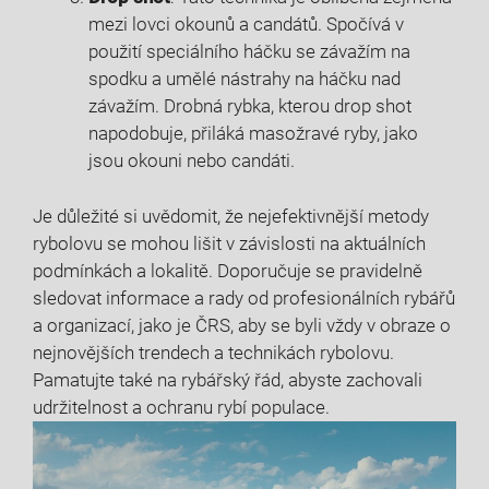
mezi lovci okounů a candátů. Spočívá v
použití speciálního‍ háčku se závažím na
spodku ‌a umělé nástrahy na háčku nad⁢
závažím. Drobná rybka, kterou drop shot
napodobuje,⁤ přiláká ⁢masožravé‍ ryby, jako
jsou okouni ‍nebo candáti.
Je důležité si uvědomit, že ‌nejefektivnější metody
⁤rybolovu se mohou lišit v ​závislosti ⁢na aktuálních⁤
podmínkách a lokalitě. Doporučuje⁤ se pravidelně
sledovat ⁣informace a ​rady od⁤ profesionálních‍ rybářů
a organizací, jako je ČRS, aby ⁤se ⁣byli vždy v obraze o
⁣nejnovějších ⁤trendech a technikách rybolovu.
Pamatujte také na ⁤rybářský řád, abyste ​zachovali‍
udržitelnost‌ a‌ ochranu rybí⁤ populace.