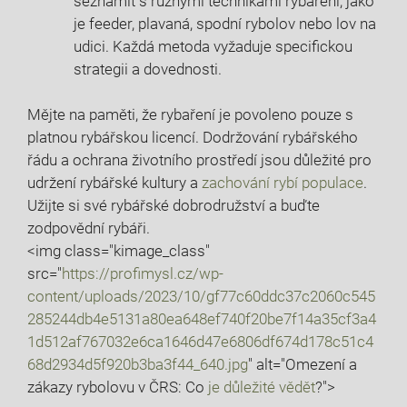
seznámit s různými technikami rybaření, ​jako
je feeder, plavaná, spodní rybolov nebo lov⁢ na
udici. Každá metoda⁤ vyžaduje⁤ specifickou
strategii a dovednosti.
Mějte na paměti, ⁢že⁣ rybaření je povoleno pouze s
platnou ⁢rybářskou licencí. Dodržování rybářského
řádu a ⁣ochrana životního prostředí jsou důležité pro
udržení⁣ rybářské kultury a
zachování rybí ‍populace
.
⁢Užijte si své‍ rybářské dobrodružství⁤ a buďte
zodpovědní rybáři.
<img class="kimage_class"
src="
https://profimysl.cz/wp-
content/uploads/2023/10/gf77c60ddc37c2060c545
285244db4e5131a80ea648ef740f20be7f14a35cf3a4
1d512af767032e6ca1646d47e6806df674d178c51c4
68d2934d5f920b3ba3f44_640.jpg
" ⁣alt="Omezení a
zákazy ​rybolovu v ​ČRS: ⁢Co
je důležité ‍vědět
?">