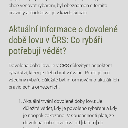
chce⁣ věnovat rybaření, byl⁣ obeznámen ⁣s těmito
pravidly a​ dodržoval je⁢ v ​každé situaci.
Aktuální informace o⁢ dovolené
době‌ lovu ‌v ČRS: Co ​rybáři
potřebují vědět?
Dovolená ⁢doba lovu je v ČRS důležitým aspektem
rybářství, který je‌ třeba brát ⁤v úvahu.⁤ Proto je pro
všechny rybáře důležité být⁤ informováni ⁣o⁢ aktuálních⁢
pravidlech ​a omezeních.
Aktuální trvání dovolené⁣ doby lovu: Je
důležité⁣ vědět, kdy je povoleno rybaření a⁣ kdy
je ‍naopak zakázáno. V současnosti platí, že
dovolená doba lovu trvá od [datum] do