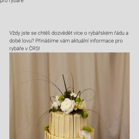
pro rybáře
Vždy jste se chtěli dozvědět více‍ o ⁤rybářském řádu a
době lovu? ⁤Přinášíme vám aktuální informace pro
‌rybáře v ​ČRS!