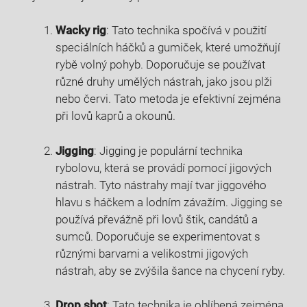
Wacky ‍rig
: ⁢Tato technika ‍spočívá v ​použití
speciálních háčků a gumiček, ⁣které umožňují
rybě volný pohyb. Doporučuje se používat
různé ​druhy umělých nástrah, jako⁢ jsou ⁢plži
nebo červi. Tato‍ metoda je efektivní zejména
při lovů kaprů​ a okounů.
Jigging
: Jigging je populární ⁤technika
rybolovu, která ⁤se provádí pomocí jigových
nástrah. Tyto nástrahy mají tvar jiggového
hlavu s háčkem a ‌lodním⁣ závažím. Jigging‌ se
používá převážně ⁢při lovů štik, candátů a
sumců. Doporučuje se experimentovat s‌
různými barvami a velikostmi jigových‍
nástrah, aby se zvýšila šance na chycení ryby.
Drop shot
: Tato technika je⁣ oblíbená ‍zejména