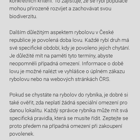
konkrétních kritérií. To zajišťuje, ‍že se rybí populace⁤
mohou přirozeně rozvíjet a zachovávat svou
biodiverzitu.
Dalším důležitým ‌aspektem rybolovu v České
republice je povolená‍ doba⁤ lovu. Každé ⁢rybí druh má
své specifické⁢ období, kdy je povoleno jejich chytání.
⁤Je důležité mít na paměti tyto termíny, abyste​
neopomněli případná omezení. Informace o době
⁣lovu je možné nalézt ve ⁢vyhlášce o úplném ⁤zákazu ​
rybolovu nebo​ na webových ⁣stránkách ČRS.
Pokud se chystáte na rybolov do rybníka,​ je dobré si⁣
také‍ ověřit, zda neplatí žádná‍ speciální omezení pro‌
danou lokalitu. ⁤Každý‌ správce rybníka může mít svá
specifická pravidla, která se musíte ​řídit. Zeptejte⁢ se
proto předem ⁢na případná omezení při zakoupení
povolenek.