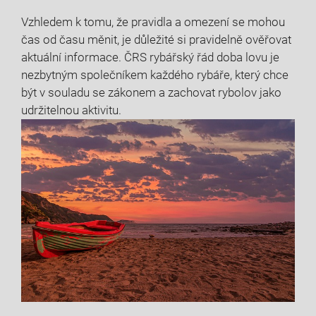
Vzhledem ⁣k tomu, že pravidla​ a omezení‍ se mohou
čas od času‌ měnit, ‍je důležité ⁢si pravidelně ověřovat
aktuální informace. ČRS rybářský řád doba‌ lovu je
nezbytným ‌společníkem ⁢každého rybáře, který ⁣chce
‍být v souladu⁢ se‌ zákonem a zachovat ‌rybolov ‌jako⁢
udržitelnou aktivitu.