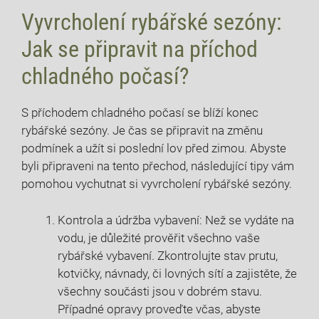
Vyvrcholení rybářské sezóny:
Jak‍ se připravit na ‌příchod
chladného počasí?
S ⁤příchodem⁢ chladného ‍počasí se ​blíží ​konec
rybářské sezóny.​ Je čas se připravit na změnu‌
podmínek​ a užít si poslední ⁢lov​ před zimou. Abyste
byli připraveni⁢ na tento přechod, následující tipy vám​
pomohou vychutnat‌ si vyvrcholení rybářské sezóny.
Kontrola ⁣a ⁤údržba vybavení: Než se vydáte‍ na
vodu,‌ je důležité‍ prověřit všechno ‌vaše
rybářské vybavení. Zkontrolujte​ stav⁢ prutu,
kotvičky, návnady, či lovných⁤ sítí⁢ a zajistěte,‍ že
všechny součásti jsou v dobrém stavu.
Případné⁤ opravy⁣ proveďte⁣ včas, abyste