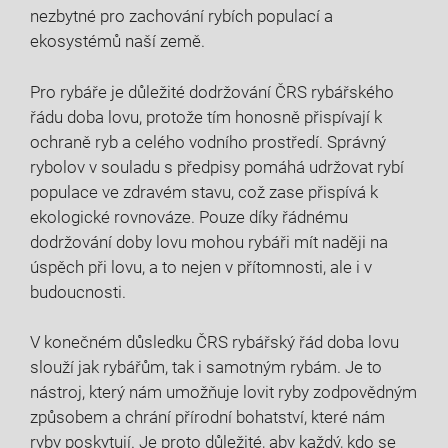
⁣nezbytné​ pro zachování ⁤rybích populací ‌a
ekosystémů naší ‌země.
Pro rybáře je důležité dodržování ČRS rybářského⁣
řádu doba lovu, protože tím ​honosně přispívají k
ochraně ryb‍ a celého vodního prostředí. Správný
rybolov v souladu s předpisy ‌pomáhá udržovat ‌rybí​
populace ve zdravém stavu, což zase přispívá k
‍ekologické⁢ rovnováze. ‌Pouze ⁢díky řádnému
dodržování doby lovu mohou​ rybáři mít naději⁢ na
úspěch při lovu, a to nejen v přítomnosti, ale ⁢i​ v
budoucnosti.
V konečném ⁤důsledku ČRS ‌rybářský‍ řád doba lovu​
slouží jak rybářům,​ tak‌ i samotným ⁢rybám. Je to⁢
nástroj,⁤ který nám‌ umožňuje lovit ryby ‌zodpovědným
způsobem a chrání‌ přírodní bohatství, které nám
ryby poskytují.⁤ Je proto ⁢důležité, aby ⁣každý, kdo se