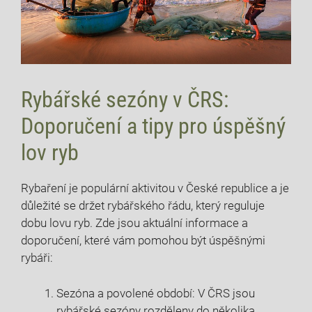
Rybářské sezóny v ČRS:
Doporučení a tipy ‌pro úspěšný
lov ryb
Rybaření je populární aktivitou v České republice a je
důležité se držet ‍rybářského řádu,​ který reguluje‌
dobu lovu ryb. Zde jsou aktuální informace a
doporučení, které ⁣vám pomohou ⁤být úspěšnými
rybáři:
Sezóna a ⁣povolené období: ‌V ČRS jsou
rybářské sezóny ⁤rozděleny do několika