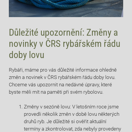
Důležité upozornění: Změny a
novinky v ČRS rybářském řádu
doby‍ lovu
Rybáři, máme ⁢pro ⁢vás‍ důležité informace ohledně
změn a novinek v⁤ ČRS rybářském řádu​ doby lovu.‌
Chceme vás ‌upozornit na ⁣nedávné úpravy,⁢ které‍
byste měli mít na⁤ paměti při svém ⁣rybolovu.‌
Změny v⁢ sezóně‍ lovu: V letošním roce jsme ​
provedli několik změn v‍ době lovu některých
‍druhů ryb. Je důležité si ‍ověřit aktuální ​
termíny a ‌zkontrolovat, zda⁣ nebyly provedeny​