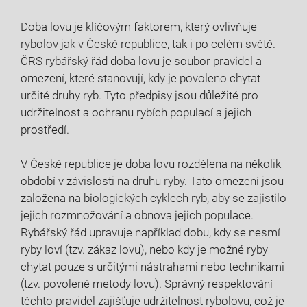
Doba lovu je klíčovým faktorem, který ovlivňuje
rybolov jak v České republice, tak⁤ i po celém světě.
ČRS rybářský řád doba‍ lovu je soubor pravidel ⁢a⁣
omezení, které stanovují, kdy⁤ je ​povoleno chytat
určité druhy ryb. Tyto předpisy jsou důležité⁣ pro
udržitelnost a ochranu rybích populací a jejich
prostředí.
V⁢ České republice⁢ je ⁤doba lovu rozdělena ⁣na několik
⁢období v závislosti‌ na druhu⁣ ryby. ⁤Tato omezení jsou⁢
založena⁢ na biologických cyklech ryb,‍ aby se⁢ zajistilo
jejich‌ rozmnožování a obnova jejich populace.
Rybářský řád upravuje například ⁣dobu,​ kdy ‍se⁣ nesmí
ryby loví‌ (tzv. zákaz lovu), nebo kdy je možné ryby
⁣chytat ⁣pouze⁣ s určitými nástrahami nebo technikami
(tzv. povolené⁢ metody ​lovu). ⁣Správný respektování‍
těchto pravidel zajišťuje udržitelnost rybolovu, což je