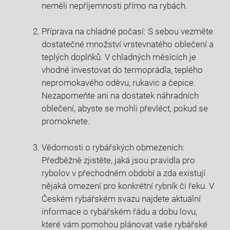
neměli nepříjemnosti ‍přímo na⁢ rybách.
Příprava na chladné počasí: S‍ sebou vezměte
dostatečné⁢ množství vrstevnatého oblečení ⁣a
teplých doplňků. V chladných měsících ⁣je
vhodné investovat do termoprádla,‌ teplého
‍nepromokavého oděvu, rukavic a čepice.​
Nezapomeňte ani na‌ dostatek náhradních
oblečení, ⁢abyste se mohli převléct, pokud se
promoknete.
Vědomosti o‍ rybářských‌ obmezeních:
Předběžně zjistěte, jaká jsou⁢ pravidla pro⁤
rybolov v přechodném období a zda existují
nějaká ⁣omezení pro konkrétní⁤ rybník či řeku. V
Českém rybářském svazu‌ najdete aktuální ​
informace o rybářském řádu a dobu lovu,
které vám pomohou ⁢plánovat vaše rybářské