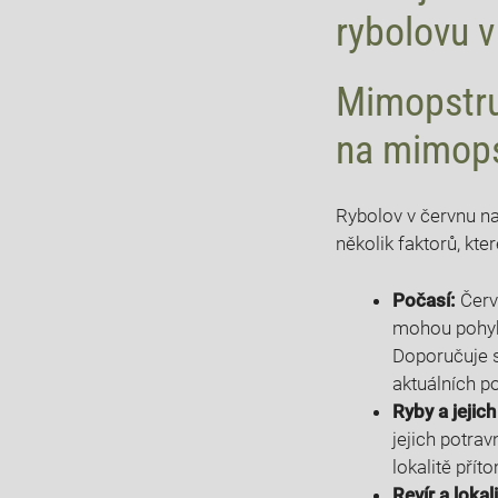
rybolovu 
Mimopstruh
na mimop
Rybolov v ⁣červnu na
několik faktorů,‌ kte
Počasí:
Červ
mohou ⁢pohybo
Doporučuje s
aktuálních p
Ryby a ​jejic
jejich potrav
lokalitě přít
Revír a lokali