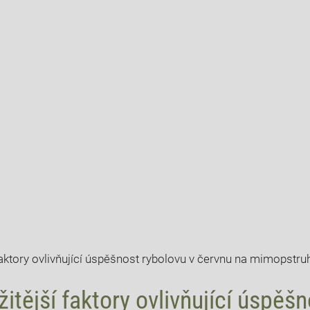
žitější ⁢faktory ovlivňující úspěš