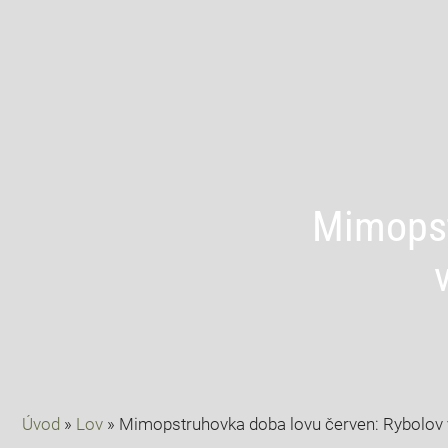
Mimopst
Úvod
»
Lov
»
Mimopstruhovka doba lovu červen: Rybolov