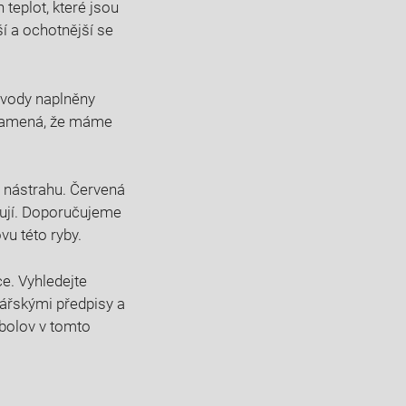
 teplot, které jsou
ší a ochotnější se
u vody naplněny
 znamená, že ‍máme
ou nástrahu. Červená
obují. Doporučujeme
vu ⁤této ryby.
e. Vyhledejte
ářskými⁤ předpisy ‌a
olov ⁢v tomto‍