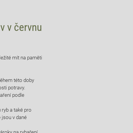
‌ v červnu
žité ⁤mít na paměti ​
během této ‍doby
sti potravy.
baření podle
b a⁤ také⁣ pro
ré jsou v dané
ároky na rybaření.