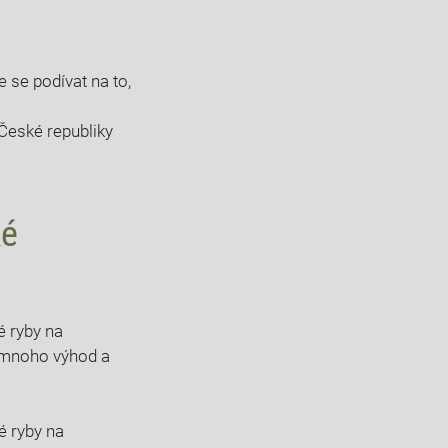
se podívat ‌na to,
é⁣
é ryby na
mnoho ​výhod a‌
é ryby na