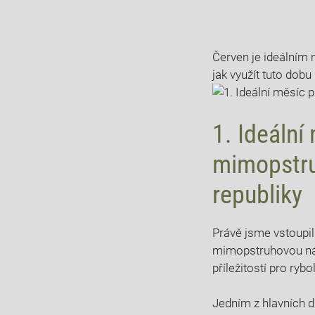
Červen je ideálním 
jak využít ⁣tuto do
1. ⁣Ideální
mimopstru
republiky
Právě ⁣jsme vstoupil
mimopstruhovou ⁤nás
příležitostí pro⁢ ryb
Jedním z hlavních ⁣