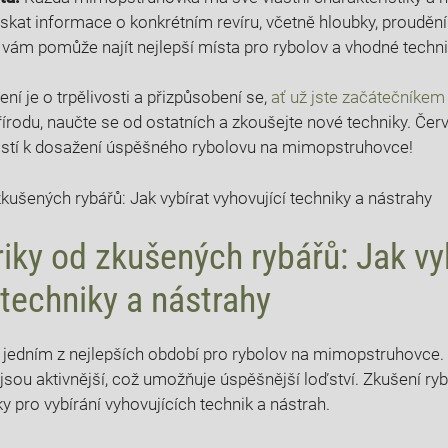
ískat informace⁤ o ​konkrétním⁤ revíru, včetně​ hloubky,​ proudě
 vám‍ pomůže najít nejlepší místa pro‌ rybolov a vhodné techni
ní je‌ o⁤ trpělivosti ‍a přizpůsobení se,
ať už⁤ jste začátečníkem
přírodu, naučte ‍se od ostatních a zkoušejte nové techniky. Červ
stí⁤ k⁣ dosažení úspěšného rybolovu na mimopstruhovce!
triky ‌od zkušených rybářů:‌ Jak vy
​ techniky a nástrahy
 ​jedním‌ z‍ nejlepších období ⁤pro rybolov na mimopstruhovce. V
 jsou aktivnější,⁤ což ‍umožňuje úspěšnější loďství. Zkušení ry
riky pro ‌vybírání vyhovujících technik a nástrah.