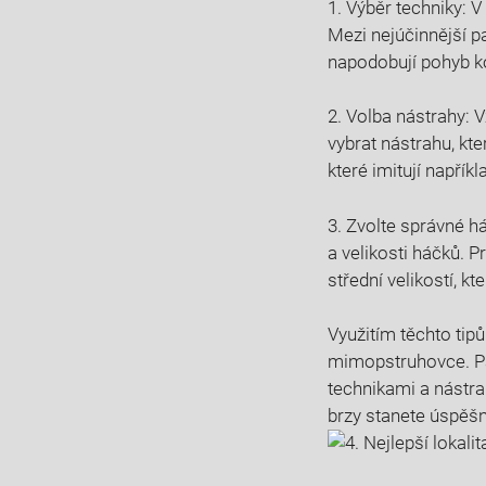
1. ⁢Výběr ⁢techniky: 
‍Mezi nejúčinnější p
napodobují pohyb koři
2. Volba nástrahy: ⁢V
vybrat nástrahu, ⁢kt
které imitují napřík
3. Zvolte správné h
a velikosti háčků. 
střední velikostí, k
Využitím těchto tipů
mimopstruhovce. Pama
technikami ​a nástrah
brzy stanete ⁢úspě