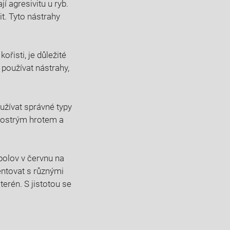
jí agresivitu u ryb.
t.‍ Tyto nástrahy
ořisti, je důležité
používat⁤ nástrahy,
oužívat správné typy
 ostrým hrotem ⁤a
ybolov v červnu na
entovat ‌s různými
terén. S ​jistotou se