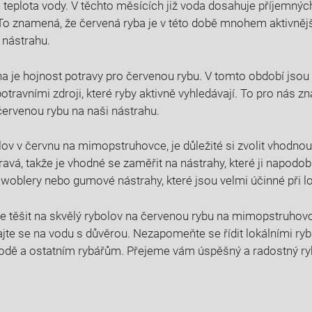
teplota vody. V ⁤těchto ‌měsících již voda dosahuje příjemných
⁤To​ znamená, ⁢že červená⁢ ryba ⁣je v této době ⁢mnohem ⁣aktivněj
 nástrahu.
a je hojnost⁤ potravy​ pro červenou rybu. V​ tomto období jso
ravními zdroji, které ryby⁤ aktivně⁣ vyhledávají.⁢ To pro⁤ nás
 červenou rybu na naši nástrahu.
ov v červnu ⁤na mimopstruhovce,⁣ je důležité si‌ zvolit vhodn
ravá, ⁣takže je vhodné se zaměřit na nástrahy, které⁣ ji napod
⁢ woblery ⁤nebo⁤ gumové nástrahy, které ‍jsou ‌velmi účinné při lo
 těšit⁤ na skvělý ​rybolov na červenou rybu⁢ na mimopstruhovc
dajte se na vodu s⁣ důvěrou. Nezapomeňte se řídit lokálními ryb
rodě ⁢a ostatním‍ rybářům. Přejeme vám úspěšný a radostný​ ryb