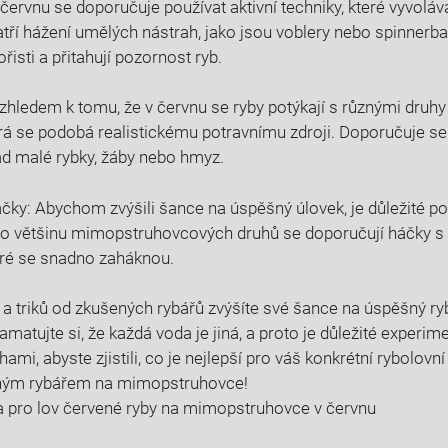
V červnu se doporučuje používat aktivní⁣ techniky, které vyvoláva
atří hážení umělých nástrah, ⁤jako jsou voblery nebo‌ spinnerbai
sti ‌a přitahují‌ pozornost‍ ryb.
zhledem k tomu, že v červnu se ‌ryby ‌potýkají s ⁣různými druhy ‌k
erá se ⁢podobá realistickému potravnímu zdroji.⁣ Doporučuje se 
lad malé⁣ rybky, žáby nebo hmyz.
áčky: Abychom zvýšili šance na úspěšný úlovek, je ‌důležité p
Pro⁣ většinu mimopstruhovcových druhů se doporučují háčky s
teré se snadno⁢ zaháknou.
⁤ a ⁤triků od zkušených rybářů zvýšíte své šance na úspěšný r
tujte si, že každá⁢ voda je jiná, a​ proto je důležité​ experim
ami, abyste zjistili, co je⁣ nejlepší‌ pro váš konkrétní rybolovní 
šným⁤ rybářem na ‍mimopstruhovce!