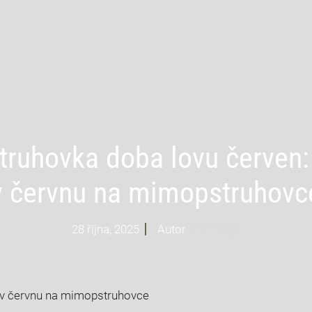
ruhovka doba lovu červen:
v červnu na mimopstruhovc
28 října, 2025
Autor
Profi Mysl
 v červnu na mimopstruhovce