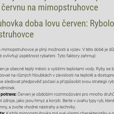
v červnu na mimopstruhovce
ovka ⁣doba lovu červen: Rybolov
struhovce
 mimopstruhovce⁤ je plný možností⁣ a výzev. V‌ této době je důle
ré ovlivňují úspěšnost rybaření. ⁣Tyto faktory ⁤zahrnují:
en je obecně teplý měsíc s vyššími teplotami vody. Ryby se 
vat na různých hloubkách⁤ v závislosti ⁤na teplotě a dostupno
e sledovat ‌předpověď⁤ počasí a přizpůsobit svou strategii ry
odmínek.
h potrava:
Červen je obdobím rozmnožování pro mnoho ⁤druhů ry
ní zdroje, jako ⁢jsou⁣ hmyz a korýši. Berte v úvahu typy ryb, kte
omny, a zvolte⁤ vhodné nástrahy a techniky.
ta:
Každá mimopstruhovka má své‌ vlastní charakteristiky a⁣ n