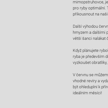
mimopstruhovce, je⁤ 
pro ryby optimální. 
‍přikousnout na naši
Další ⁢výhodou červn
hmyzem a dalšími pot
‌větší šanci nalákat
Když plánujete rybol
ryba​ je především d
‍vyzkoušet obratlíky,
V červnu se můžeme‌
⁣vhodné revíry​ a vy
být ohleduplní k pří
ideálním⁣ měsíci!