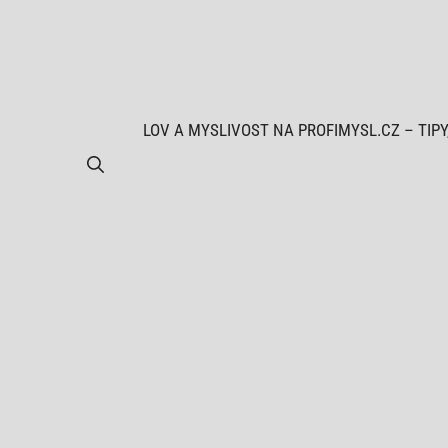
Přeskočit
na
obsah
LOV A MYSLIVOST NA PROFIMYSL.CZ – TIPY