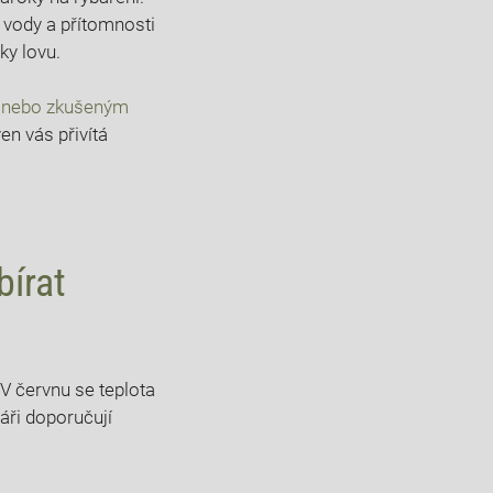
ní vody a přítomnosti
ky lovu.
 nebo‌ zkušeným‌
en vás přivítá​
bírat
‍ červnu ‍se teplota
báři doporučují