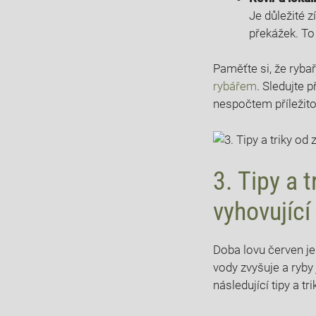
Je důležité z
překážek. To⁤
Paměťte ​si, že rybaře
rybářem
. Sledujte⁣ 
nespočtem příležito
3. Tipy ‍a 
vyhovující
Doba lovu ​červen je
vody zvyšuje⁤ a ryby
následující tipy a ⁣t