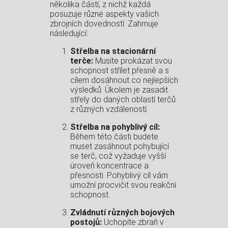
několika částí, z nichž každá
posuzuje různé aspekty vašich
zbrojních dovedností. Zahrnuje
následující:
Střelba na stacionární
terče:
Musíte prokázat svou
schopnost střílet přesně a s
cílem dosáhnout co nejlepších
výsledků. Úkolem je zasadit
střely do daných oblastí terčů
z různých vzdáleností.
Střelba na pohyblivý cíl:
Během této části budete
muset zasáhnout pohybující
se terč, což vyžaduje vyšší
úroveň koncentrace a
přesnosti. Pohyblivý cíl vám
umožní procvičit svou reakční
schopnost.
Zvládnutí různých bojových
postojů:
Uchopíte zbraň v