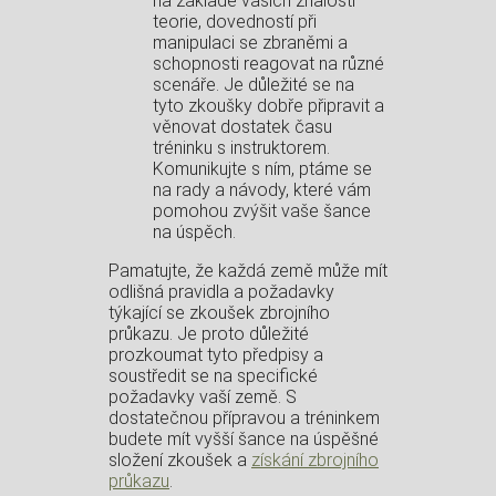
na základě vašich znalostí
teorie, dovedností při
manipulaci se zbraněmi a
schopnosti reagovat na různé
scenáře. Je důležité se na
tyto zkoušky dobře připravit a
věnovat dostatek času
tréninku s instruktorem.
Komunikujte s ním, ptáme se
na rady a návody, které vám
pomohou zvýšit vaše šance
na úspěch.
Pamatujte, že každá země může mít
odlišná pravidla a požadavky
týkající se zkoušek zbrojního
průkazu. Je proto důležité
prozkoumat tyto předpisy a
soustředit se na specifické
požadavky vaší země. S
dostatečnou přípravou a tréninkem
budete mít vyšší šance na úspěšné
složení zkoušek a
získání zbrojního
průkazu
.