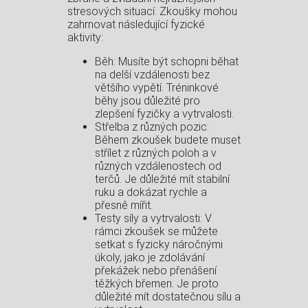
stresových situací. Zkoušky mohou
zahrnovat následující fyzické
aktivity:
Běh: Musíte být schopni běhat
na delší vzdálenosti bez
většího vypětí. Tréninkové
běhy jsou důležité pro
zlepšení fyzičky a vytrvalosti.
Střelba z různých pozic:
Během zkoušek budete muset
střílet z různých poloh a v
různých vzdálenostech od
terčů. Je důležité mít stabilní
ruku a dokázat rychle a
přesně mířit.
Testy síly a vytrvalosti: V
rámci zkoušek se můžete
setkat s fyzicky náročnými
úkoly, jako je zdolávání
překážek nebo přenášení
těžkých břemen. Je proto
důležité mít dostatečnou sílu a