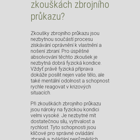
zkouškách zbrojního
průkazu?
Zkoušky zbrojního průkazu jsou
nezbytnou součástí procesu
získávání oprávnění k vlastnění a
nošení zbraní. Pro úspěšné
absolvování těchto zkoušek je
nezbytná dobrá fyzická kondice.
Vždyť právě fyzická příprava
dokáže posílit nejen vaše tělo, ale
také mentální odolnost a schopnost
rychle reagovat v krizových
situacích.
Při zkouškách zbrojního průkazu
jsou nároky na fyzickou kondici
velmi vysoké. Je nezbytné mít
dostatečnou sílu, vytrvalost a
rychlost. Tyto schopnosti jsou
klíčové pro správné ovládání
zbraně a zvládání nejrůznějších