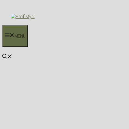
Přeskočit
na
obsah
MENU