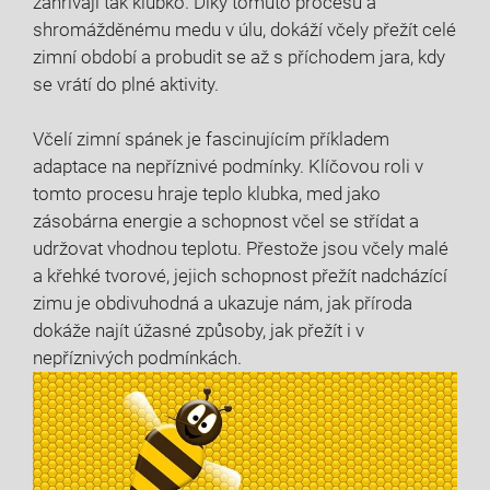
zahřívají tak klubko. Díky tomuto procesu a
shromážděnému medu v úlu, dokáží včely přežít celé
zimní období a probudit se až s příchodem jara, kdy
se vrátí do plné aktivity.
Včelí zimní spánek je fascinujícím příkladem
adaptace na nepříznivé podmínky. Klíčovou roli v
tomto procesu hraje teplo klubka, med jako
zásobárna energie a schopnost včel se střídat a
udržovat vhodnou teplotu. Přestože jsou včely malé
a křehké tvorové, jejich schopnost přežít nadcházící
zimu je obdivuhodná a ukazuje nám, jak příroda
dokáže najít úžasné způsoby, jak přežít i v
nepříznivých podmínkách.