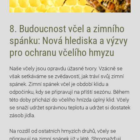
8. Budoucnost včel a zimního
spánku: Nová hlediska a výzvy
pro ochranu včelího hmyzu
Naše včely jsou opravdu úžasné tvory. Vzácně se
však setkáváme se zvědavostí, jak tráví svůj zimní
spánek. Zimní spánek včel je období klidu a
odpočinku, kdy se připravují na příští sezónu. Během
této doby přichází do včelího hnízda úplný klid. Včely
se snaží udržet správnou teplotu a udržet si dostatek
zásob jídla.
Na rozdíl od ostatních hmyzích druhů, včely se
připravují na zimní spánek již v létě. Shromažďují