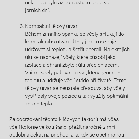
nektaru a pylu až do nástupu teplejších
jarních dní.
Kompaktní tělový útvar:
Během zimního spánku se včely shlukují do
kompaktního útvaru, který jim umožňuje
udržovat si teplotu a šetřit energii. Na okrajích
úlu se nacházejí včely, které působí jako
izolace a chrání zbytek úlu před chladem.
Vnitřní včely pak tvoří útvar, který generuje
teplotu a udržuje včelí stádo při životě. Tento
tělový útvar se neustále přesouvá, aby včely
vystřídaly svoje pozice a tak využily optimální
zdroje tepla.
Za dodržování těchto klíčových faktorů má včas
včelí kolonie velkou šanci přežít náročné zimní
období a čekat na příchod jara, kdy se opět mohou