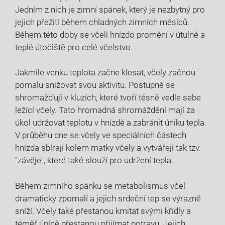
Jedním z nich je zimní spánek, který je nezbytný pro
jejich přežití během chladných zimních měsíců.
Během této doby se včelí hnízdo promění v útulné a
teplé útočiště pro celé včelstvo.
Jakmile venku teplota začne klesat, včely začnou
pomalu snižovat svou aktivitu. Postupně se
shromažďují v kluzích, které tvoří těsně vedle sebe
ležící včely. Tato hromadná shromáždění mají za
úkol udržovat teplotu v hnízdě a zabránit úniku tepla.
V průběhu dne se včely ve speciálních částech
hnízda sbírají kolem matky včely a vytvářejí tak tzv.
"závěje", které také slouží pro udržení tepla.
Během zimního spánku se metabolismus včel
dramaticky zpomalí a jejich srdeční tep se výrazně
sníží. Včely také přestanou kmitat svými křídly a
téměř úplně přestanou přijímat potravu. Jejich