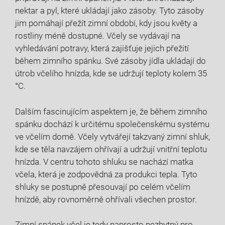
nektar a pyl, které ukládají jako zásoby. Tyto zásoby
jim pomáhají přežít zimní období, kdy jsou květy a
rostliny méně dostupné. Včely se vydávají na
vyhledávání potravy, která zajišťuje jejich přežití
během zimního spánku. Své zásoby jídla ukládají do
útrob včelího hnízda, kde se udržují teploty kolem 35
°C.
Dalším fascinujícím aspektem je, že během zimního
spánku dochází k určitému společenskému systému
ve včelím domě. Včely vytvářejí takzvaný zimní shluk,
kde se těla navzájem ohřívají a udržují vnitřní teplotu
hnízda. V centru tohoto shluku se nachází matka
včela, která je zodpovědná za produkci tepla. Tyto
shluky se postupně přesouvají po celém včelím
hnízdě, aby rovnoměrně ohřívali všechen prostor.
Zimní spánek včel je tedy naprosto nezbytný pro