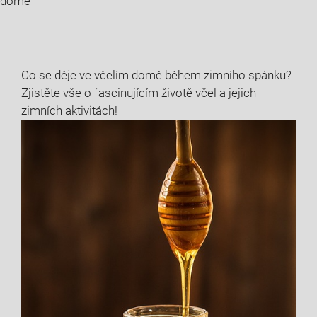
domě
Co se děje ve včelím domě během zimního spánku?
Zjistěte vše o fascinujícím životě včel a jejich
zimních aktivitách!