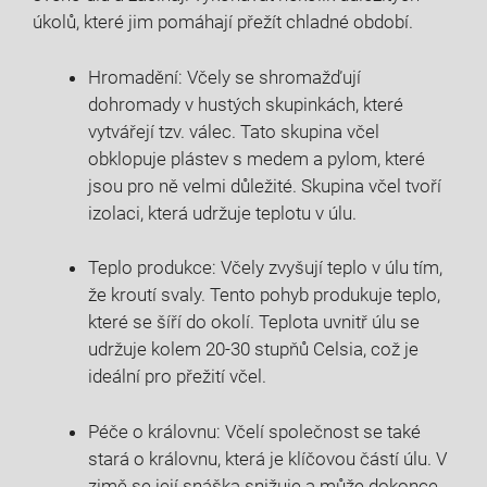
úkolů, které jim pomáhají přežít chladné období.
Hromadění: Včely se shromažďují
dohromady v hustých skupinkách, které
vytvářejí tzv. válec. Tato skupina včel
obklopuje plástev s medem a pylom, které
jsou pro ně velmi důležité. Skupina včel tvoří
izolaci, která udržuje teplotu v úlu.
Teplo produkce: Včely zvyšují teplo v úlu tím,
že kroutí svaly. Tento pohyb produkuje teplo,
které se šíří do okolí. Teplota uvnitř úlu se
udržuje kolem 20-30 stupňů Celsia, což je
ideální pro přežití včel.
Péče o královnu: Včelí společnost se také
stará o královnu, která je klíčovou částí úlu. V
zimě se její snáška snižuje a může dokonce