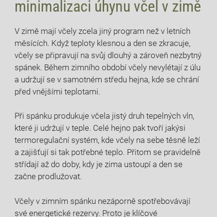
minimalizaci úhynu včel v zimě
V zimě mají včely zcela jiný program než v letních
měsících. Když teploty klesnou a den se zkracuje,
včely se připravují na svůj dlouhý a zároveň nezbytný
spánek. Během zimního období včely nevylétají z úlu
a udržují se v samotném středu hejna, kde se chrání
před vnějšími teplotami.
Při spánku produkuje včela jistý druh tepelných vln,
které ji udržují v teple. Celé hejno pak tvoří jakýsi
termoregulační systém, kde včely na sebe těsně leží
a zajišťují si tak potřebné teplo. Přitom se pravidelně
střídají až do doby, kdy je zima ustoupí a den se
začne prodlužovat.
Včely v zimním spánku nezáporně spotřebovávají
své energetické rezervy. Proto je klíčové