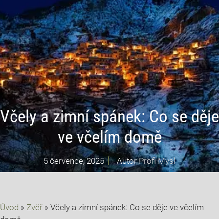
Včely a zimní spánek: Co se děje
ve včelím domě
5 července, 2025
Autor
Profi Mysl
Úvod
»
Zvěř
»
Včely a zimní spánek: Co se děje ve včelím