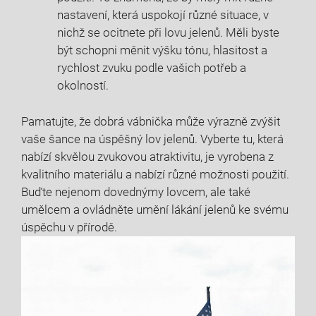
nastavení, která uspokojí různé situace, v
nichž se ocitnete při lovu jelenů. Měli byste
být schopni měnit výšku tónu, hlasitost a
rychlost zvuku podle vašich potřeb a
okolností.
Pamatujte, že dobrá vábnička může výrazně zvýšit
vaše šance na úspěšný lov jelenů. Vyberte tu, která
nabízí skvělou zvukovou atraktivitu, je vyrobena z
kvalitního materiálu a nabízí různé možnosti použití.
Buďte nejenom dovednýmy lovcem, ale také
umělcem a ovládněte umění lákání jelenů ke svému
úspěchu v přírodě.