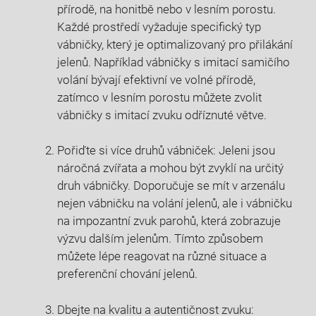
přírodě, na honitbě nebo v lesním porostu.
Každé prostředí vyžaduje specifický typ
vábničky, který je optimalizovaný pro přilákání
jelenů. Například vábničky s imitací samičího
volání bývají efektivní ve volné přírodě,
zatímco v lesním porostu můžete zvolit
vábničky s imitací zvuku odříznuté větve.
Pořiďte si více druhů vábniček: Jeleni jsou
náročná zvířata a mohou být zvyklí na určitý
druh vábničky. Doporučuje se mít v arzenálu
nejen vábničku na volání jelenů, ale i vábničku
na impozantní zvuk parohů, která zobrazuje
výzvu dalším jelenům. Tímto způsobem
můžete lépe reagovat na různé situace a
preferenční chování jelenů.
Dbejte na kvalitu a autentičnost zvuku: