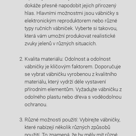
dokáže přesně napodobit jejich přirozený
hlas. Hlavními možnostmi jsou vábničky s
elektronickým reproduktorem nebo různé
typy ručních vábniček. Vyberte si takovou,
která vám umožní produkovat realistické
zvuky jelenů v různých situacích.
Kvalita materiálu: Odolnost a odolnost
vábničky je klíčovým faktorem. Doporučuje
se vybrat vábničku vyrobenou z kvalitního
materiálu, který vydrží déle vystavení
přírodním elementům. Vyžadujte vábničku z
odolného plastu nebo dřeva s voděodolnou
ochranou.
Různé možnosti použití: Vybírejte vábničky,
které nabízejí několik různých způsobů
použití. To znamená, že by měly mít různé