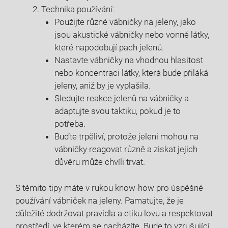
Technika používání:
Použijte různé vábničky na jeleny, jako
jsou akustické vábničky nebo vonné látky,
které napodobují pach jelenů.
Nastavte vábničky na vhodnou hlasitost
nebo koncentraci látky, která bude přiláká
jeleny, aniž by je vyplašila.
Sledujte reakce jelenů na vábničky a
adaptujte svou taktiku, pokud je to
potřeba.
Buďte trpěliví, protože jeleni mohou na
vábničky reagovat různě a ziskat jejich
důvěru může chvíli trvat.
S těmito tipy máte v rukou know-how pro úspěšné
používání vábniček na jeleny. Pamatujte, že je
důležité dodržovat pravidla a etiku lovu a respektovat
prostředí, ve kterém se nacházíte. Bude to vzrušující