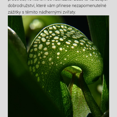
dobrodružství, které vám přinese nezapomenutelné
zážitky s těmito nádhernými zvířaty.