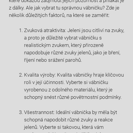
které dokážou zaujmout jejich pozornost a přilákat je
z dálky. Ale jak vybrat tu správnou vábničku? Zde je
několik důležitých faktorů, na které se zaměřit:
Zvuková atraktivita: Jeleni jsou citliví na zvuky,
a proto je důležité vybrat vábničku s
realistickým zvukem, který přirozeně
napodobuje různé zvuky jelenů, jako je bření,
říjení nebo srážení parohů.
Kvalita výroby: Kvalita vábničky hraje klíčovou
roli v její účinnosti. Vyberte si vábničku
vyrobenou z odolného materiálu, který je
schopný snést různé povětrnostní podmínky.
Všestrannost: Ideální vábnička by měla být
schopná napodobit různé zvuky a reakce
jelenů. Vyberte si takovou, která vám