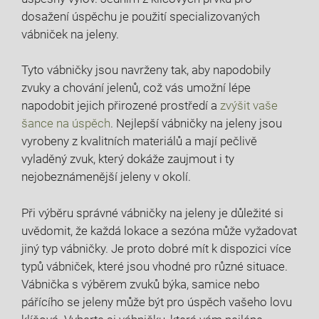
dosažení úspěchu je použití specializovaných
vábniček na jeleny.
Tyto vábničky jsou navrženy tak, aby napodobily
zvuky a chování jelenů, což vás umožní lépe
napodobit jejich přirozené prostředí a
zvýšit vaše
šance na úspěch
. Nejlepší vábničky na jeleny jsou
vyrobeny z kvalitních materiálů a mají pečlivě
vyladěný zvuk, který dokáže zaujmout i ty
nejobeznámenější jeleny v okolí.
Při výběru správné vábničky na jeleny je důležité si
uvědomit, že každá lokace a sezóna může vyžadovat
jiný typ vábničky. Je proto dobré mít k dispozici více
typů vábniček, které jsou vhodné pro různé situace.
Vábnička s výběrem zvuků býka, samice nebo
pářícího se jeleny může být pro úspěch vašeho lovu