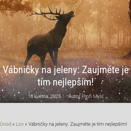
Vábničky na jeleny: Zaujměte je
tím nejlepším!
16 května, 2025
Autor
Profi Mysl
Úvod
»
Lov
»
Vábničky na jeleny: Zaujměte je tím nejlepším!