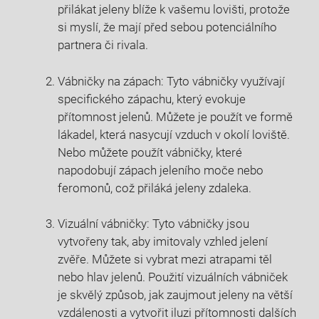
přilákat jeleny blíže k vašemu lovišti, protože
si myslí, že mají před sebou potenciálního
partnera či rivala.
Vábničky na zápach: Tyto vábničky využívají
specifického zápachu, který evokuje
přítomnost jelenů. Můžete je použít ve formě
lákadel, která nasycují vzduch v okolí loviště.
Nebo můžete použít vábničky, které
napodobují zápach jeleního moče nebo
feromonů, což přiláká jeleny zdaleka.
Vizuální vábničky: Tyto vábničky jsou
vytvořeny tak, aby imitovaly vzhled jelení
zvěře. Můžete si vybrat mezi atrapami těl
nebo hlav jelenů. Použití vizuálních vábniček
je skvělý způsob, jak zaujmout jeleny na větší
vzdálenosti a vytvořit iluzi přítomnosti dalších