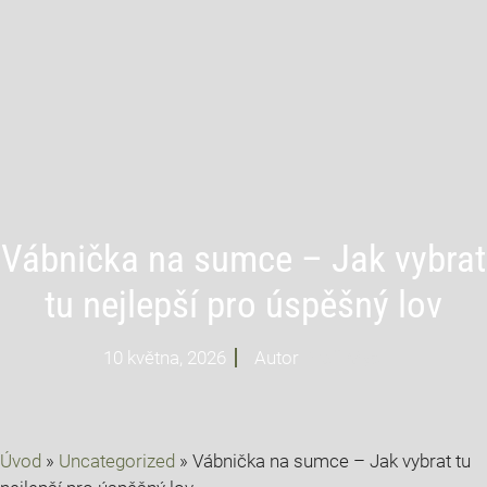
Vábnička na sumce – Jak vybrat
tu nejlepší pro úspěšný lov
10 května, 2026
Autor
Profi Mysl
Úvod
»
Uncategorized
»
Vábnička na sumce – Jak vybrat tu