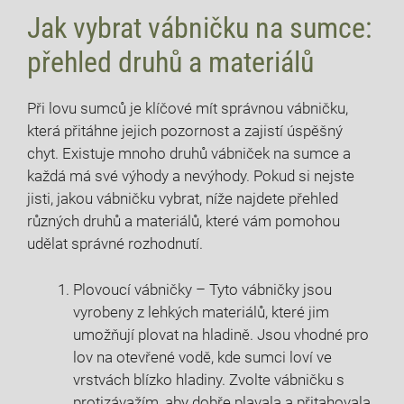
Jak vybrat vábničku na sumce:
přehled druhů a materiálů
Při lovu sumců je klíčové mít správnou vábničku,
která přitáhne jejich pozornost a zajistí úspěšný
chyt. Existuje mnoho druhů vábniček na sumce a
každá má své výhody a nevýhody. Pokud si nejste
jisti, jakou vábničku vybrat, níže najdete přehled
různých druhů a materiálů, které vám pomohou
udělat správné rozhodnutí.
Plovoucí vábničky – Tyto vábničky jsou
vyrobeny z lehkých materiálů, které jim
umožňují plovat na hladině. Jsou vhodné pro
lov na otevřené vodě, kde sumci loví ve
vrstvách blízko hladiny. Zvolte vábničku s
protizávažím, aby dobře plavala a přitahovala