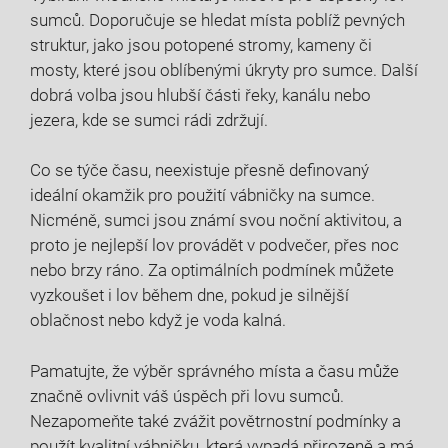
sumců. Doporučuje se hledat místa poblíž pevných
struktur, jako jsou potopené stromy, kameny či
mosty, které jsou oblíbenými úkryty pro sumce. Další
dobrá volba jsou hlubší části řeky, kanálu nebo
jezera, kde se sumci rádi zdržují.
Co se týče času, neexistuje přesně definovaný
ideální okamžik pro použití vábničky na sumce.
Nicméně, sumci jsou známí svou noční aktivitou, a
proto je nejlepší lov provádět v podvečer, přes noc
nebo brzy ráno. Za optimálních podmínek můžete
vyzkoušet i lov během dne, pokud je silnější
oblačnost nebo když je voda kalná.
Pamatujte, že výběr správného místa a času může
značně ovlivnit váš úspěch při lovu sumců.
Nezapomeňte také zvážit povětrnostní podmínky a
použít kvalitní vábničku, která vypadá přirozeně a má