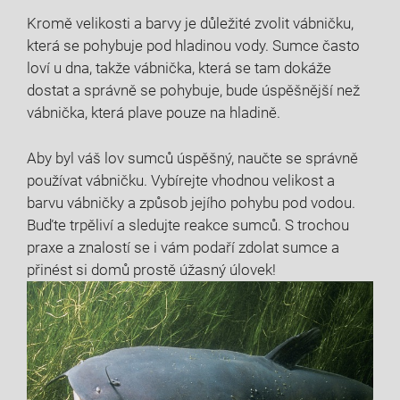
Kromě velikosti a barvy je důležité zvolit vábničku,
která se pohybuje pod hladinou vody. Sumce často
loví u dna, takže vábnička, která se tam dokáže
dostat a správně se pohybuje, bude úspěšnější než
vábnička, která plave pouze na hladině.
Aby byl váš lov sumců úspěšný, naučte se správně
používat vábničku. Vybírejte vhodnou velikost a
barvu vábničky a způsob jejího pohybu pod vodou.
Buďte trpěliví a sledujte reakce sumců. S trochou
praxe a znalostí se i vám podaří zdolat sumce a
přinést si domů prostě úžasný úlovek!