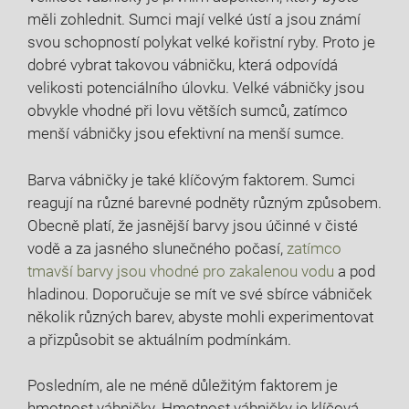
měli zohlednit. Sumci mají velké ústí a jsou známí
svou schopností polykat velké kořistní ryby. Proto je
dobré vybrat takovou vábničku, která odpovídá
velikosti potenciálního úlovku. Velké vábničky jsou
obvykle vhodné při lovu větších sumců, zatímco
menší vábničky jsou efektivní na menší sumce.
Barva vábničky je také klíčovým faktorem. Sumci
reagují na různé barevné podněty různým způsobem.
Obecně platí, že jasnější barvy jsou účinné v čisté
vodě a za jasného slunečného počasí,
zatímco
tmavší barvy jsou vhodné pro zakalenou vodu
a pod
hladinou. Doporučuje se mít ve své sbírce vábniček
několik různých barev, abyste mohli experimentovat
a přizpůsobit se aktuálním podmínkám.
Posledním, ale ne méně důležitým faktorem je
hmotnost vábničky. Hmotnost vábničky je klíčová,