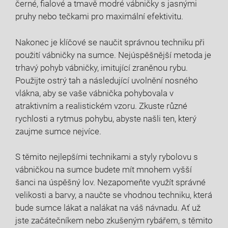
černé, fialové a tmavě modré vábničky s jasnými
pruhy nebo tečkami pro maximální efektivitu.
Nakonec je klíčové se naučit správnou techniku při
použití vábničky na sumce. Nejúspěšnější metoda je
trhavý pohyb vábničky, imitující zraněnou rybu.
Použijte ostrý tah a následující uvolnění nosného
vlákna, aby se vaše vábnička pohybovala v
atraktivním a realistickém vzoru. Zkuste různé
rychlosti a rytmus pohybu, abyste našli ten, který
zaujme sumce nejvíce.
S těmito nejlepšími technikami a styly rybolovu s
vábničkou na sumce budete mít mnohem vyšší
šanci na úspěšný lov. Nezapomeňte využít správné
velikosti a barvy, a naučte se vhodnou techniku, která
bude sumce lákat a nalákat na váš návnadu. Ať už
jste začátečníkem nebo zkušeným rybářem, s těmito