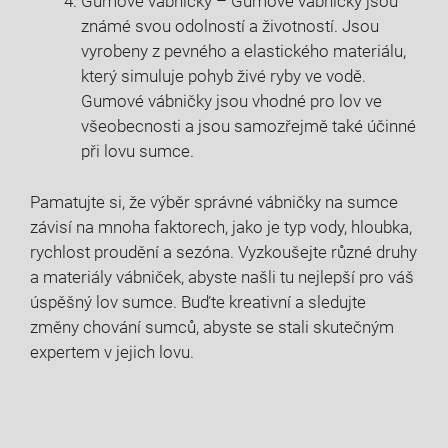
Gumové vábničky – Gumové vábničky jsou
známé svou odolností a životností. Jsou
vyrobeny z pevného a elastického materiálu,
který simuluje pohyb živé ryby ve vodě.
Gumové vábničky jsou vhodné pro lov ve
všeobecnosti a jsou samozřejmě také účinné
při lovu sumce.
Pamatujte si, že výběr správné vábničky na sumce
závisí na mnoha faktorech, jako je typ vody, hloubka,
rychlost proudění a sezóna. Vyzkoušejte různé druhy
a materiály vábniček, abyste našli tu nejlepší pro váš
úspěšný lov sumce. Buďte kreativní a sledujte
změny chování sumců, abyste se stali skutečným
expertem v jejich lovu.