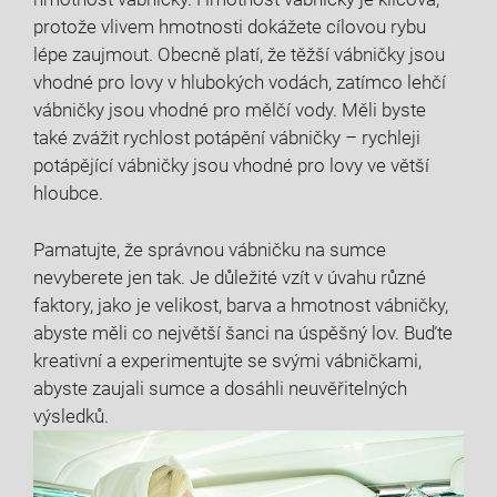
protože vlivem hmotnosti dokážete cílovou rybu
lépe zaujmout. Obecně platí, že těžší vábničky jsou
vhodné pro lovy v hlubokých vodách, zatímco lehčí
vábničky jsou vhodné pro mělčí vody. Měli byste
také zvážit rychlost potápění vábničky – rychleji
potápějící vábničky jsou vhodné pro lovy ve větší
hloubce.
Pamatujte, že správnou vábničku na sumce
nevyberete jen tak. Je důležité vzít v úvahu různé
faktory, jako je velikost, barva a hmotnost vábničky,
abyste měli co největší šanci na úspěšný lov. Buďte
kreativní a experimentujte se svými vábničkami,
abyste zaujali sumce a dosáhli neuvěřitelných
výsledků.