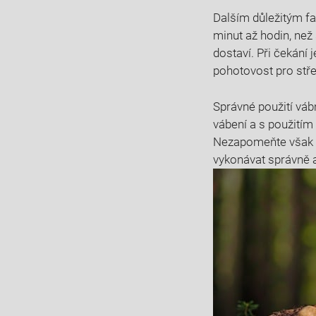
Dalším důležitým fak
minut až hodin, než 
dostaví. Při čekání
pohotovost pro stře
Správné použití váb
vábení a s použitím
Nezapomeňte však n
vykonávat správně 