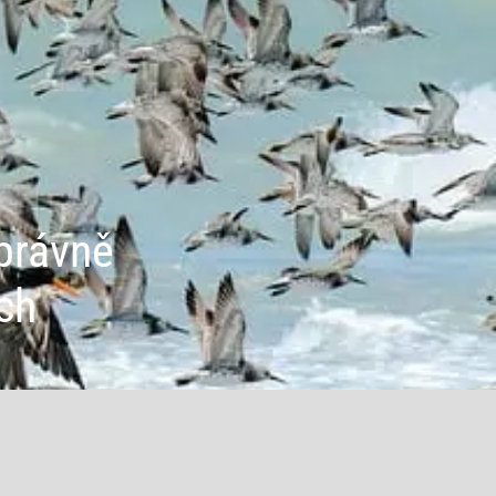
právně
ch