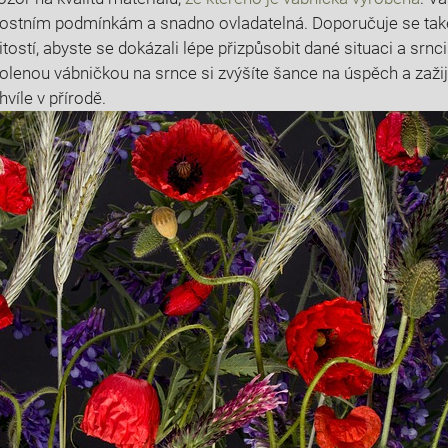
nostním podmínkám a snadno ovladatelná. Doporučuje se také
tostí, abyste se dokázali lépe přizpůsobit dané situaci a srnci
volenou vábničkou na srnce si zvýšíte šance na úspěch a zaži
íle v přírodě.