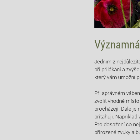
Významná r
Jedním z nejdůležit
při přilákání a zvý
který vám umožní př
Při správném vábení 
zvolit vhodné místo 
procházejí. Dále je 
přitahují. Napříkla
Pro dosažení co nejl
přirozené zvuky a b