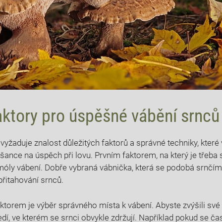
aktory pro úspěšné vábění srnců
vyžaduje znalost důležitých faktorů a správné techniky, kte
šance na úspěch při lovu. Prvním faktorem, na který je třeba s
óly vábení. Dobře vybraná vábnička, která se podobá srnčímu
řitahování srnců.
ktorem je výběr správného místa k vábení. Abyste zvýšili své
edí, ve kterém se srnci obvykle zdržují. Například pokud se ča