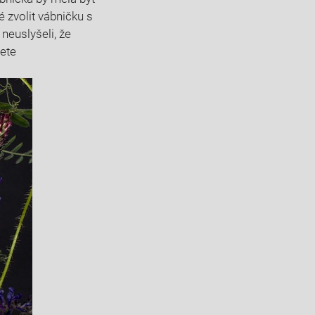
 zvolit vábničku s
 neuslyšeli, že
jete