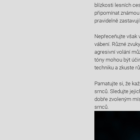
blízkosti lesních c
připomínat známou lo
pravidelně zastavují
Nepřeceňujte však v
vábení. Různé zvuky
agresivní volání mů
tóny mohou být účin
techniku a zkuste rů
Pamatujte si, že každ
srnců. Sledujte jeji
dobře zvoleným mís
srnců.