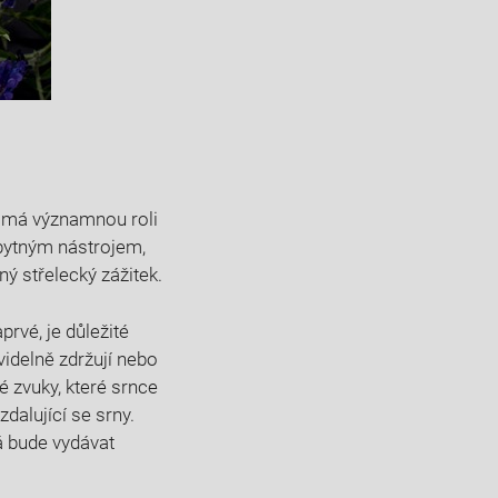
ní má významnou roli
zbytným nástrojem,
ý střelecký zážitek.
prvé, je důležité
videlně zdržují nebo
é zvuky, které srnce
dalující se srny.
rá bude vydávat