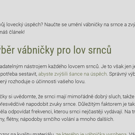
svůj lovecký úspěch? Naučte se umění vábničky na srnce a zv
 náš článek!
běr vábničky pro lov srnců
adatelným nástrojem každého lovcem srnců. Je to však jen j
 potřeba sestavit,
abyste zvýšili šance na úspěch
. Správný vý
erý rozhoduje o účinnosti vašeho lovu.
ky si uvědomte, že srnci mají mimořádně dobrý sluch, takže j
řesvědčivě napodobit zvuky srnce. Důležitým faktorem je ta
ěla odpovídat frekvenci, kterou srnci nejčastěji vydávají. Na tr
ny, flétny, nápodoby srnčího volání a mnoho dalších.
pozor na kvalitu materiálu,
ze kterého je vábnička vyrobena
. V