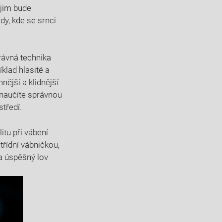
 jim bude
dy, kde se srnci
rávná technika
klad hlasité a
nější a klidnější
e naučíte správnou
středí.
litu při vábení
třídní vábničkou,
a úspěšný lov