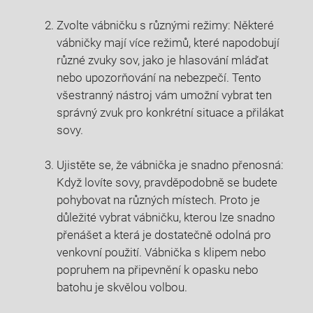
Zvolte vábničku s různými režimy: ‌Některé
‍vábničky mají více režimů, které napodobují
různé zvuky‌ sov, jako je hlasování ​mláďat
nebo upozorňování⁣ na nebezpečí. Tento
‍všestranný ‌nástroj vám ‌umožní vybrat ten
správný ⁣zvuk pro konkrétní situace a přilákat⁣
sovy.
Ujistěte se, že ‌vábnička je snadno ‍přenosná:‍
Když lovíte‌ sovy, pravděpodobně se budete
pohybovat na různých místech. Proto je
⁤důležité vybrat vábničku, kterou lze‍ snadno
přenášet a která je‍ dostatečně odolná pro
venkovní použití. Vábnička s klipem nebo
popruhem na‍ připevnění k⁤ opasku nebo
batohu je ​skvělou volbou.