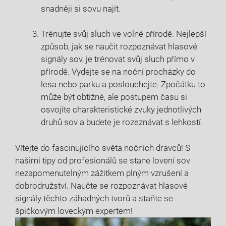
snadněji si‌ sovu najít.
Trénujte svůj sluch ve volné přírodě. Nejlepší
způsob, jak se naučit rozpoznávat hlasové
signály sov, je trénovat svůj⁤ sluch přímo v
přírodě. Vydejte⁢ se⁣ na noční procházky do
lesa nebo parku a poslouchejte.‌ Zpočátku to
může být obtížné, ​ale⁤ postupem času si
osvojíte‍ charakteristické zvuky ​jednotlivých
druhů ​sov a budete je rozeznávat ⁤s lehkostí.
Vítejte do fascinujícího‌ světa nočních dravců!⁣ S
našimi tipy ​od profesionálů se⁢ stane⁣ lovení sov
nezapomenutelným⁤ zážitkem plným vzrušení ‌a
dobrodružství. ⁢Naučte se rozpoznávat hlasové‌
signály těchto záhadných ⁢tvorů ​a staňte se
špičkovým ⁣loveckým expertem!