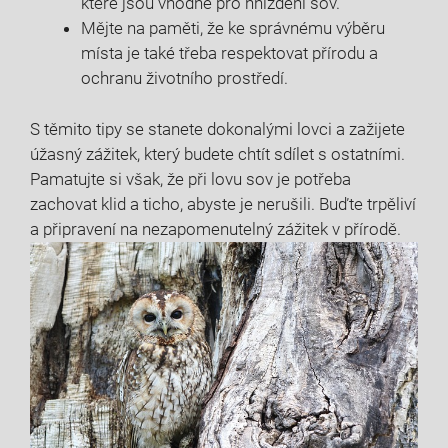
které jsou ⁢vhodné pro hnízdění sov.
Mějte na paměti, že ke správnému výběru
místa je také třeba respektovat⁤ přírodu a
ochranu životního prostředí.
S⁣ těmito tipy se stanete dokonalými lovci‌ a zažijete
úžasný ⁢zážitek, ​který⁤ budete chtít sdílet s ostatními.
Pamatujte si však,​ že ‌při lovu sov je potřeba
zachovat klid‍ a ticho, ⁤abyste je‌ nerušili. Buďte trpěliví
a připravení ⁤na nezapomenutelný zážitek v přírodě.