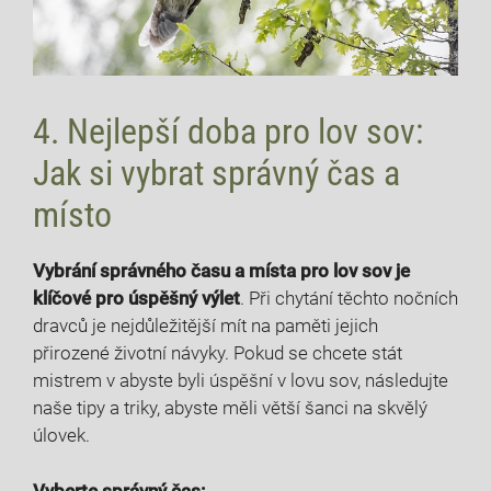
4. Nejlepší doba pro lov sov:
Jak si vybrat správný čas a
místo
Vybrání správného⁢ času a ⁣místa pro lov sov je
klíčové pro úspěšný výlet
.⁣ Při⁣ chytání těchto nočních​
dravců je nejdůležitější mít na paměti jejich
přirozené‌ životní návyky. Pokud⁣ se chcete stát
mistrem ⁤v abyste byli⁣ úspěšní v‍ lovu sov, následujte
naše⁣ tipy a triky, abyste měli ‌větší šanci na skvělý
úlovek.
Vyberte správný čas: