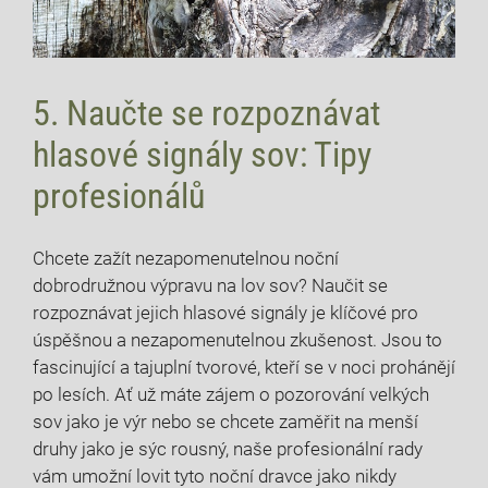
5. Naučte⁣ se rozpoznávat
hlasové signály sov: Tipy
profesionálů
Chcete⁤ zažít ‍nezapomenutelnou⁤ noční
dobrodružnou výpravu na lov sov? Naučit se
rozpoznávat jejich hlasové signály je​ klíčové pro
úspěšnou a nezapomenutelnou zkušenost. Jsou⁤ to
fascinující a⁣ tajuplní tvorové, kteří se v noci prohánějí
po lesích. Ať ⁣už máte zájem o‍ pozorování velkých
⁤sov jako je výr nebo se chcete zaměřit na menší
druhy ‌jako je​ sýc rousný, ⁣naše ⁢profesionální rady
vám umožní lovit tyto noční dravce jako ‍nikdy