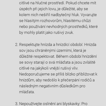
citlivé na hlučné prostředí. Pokud chcete ‍mít
úspěch při jejich lovu, ‌je důležité, aby ​se
kolem nich nešířil ‍nadbytečný hluk.​ Vyvarujte
‌se hlasitým rozhovorům, hlasitému chůzi
nebo používání nevhodných prostředků, které
⁤by⁤ mohly⁢ platit jako rušivý zvuk.
Respektujte hnízda a ‌hnízdící ⁤období: Hnízda
sov jsou ‍chráněnými územími, která ⁤je
důležité respektovat. Během období ​hnízdění
⁤se⁤ sovy‌ starají o svá ⁤mláďata a jsou zvláště
citlivé ‌na ⁤jakýkoli vnější rušivý vliv.
Nedoporučujeme se příliš blízko přibližovat k
hnízdům, ‌aby nedošlo k‍ přečerpání rodičů a
následným ‌negativním⁢ důsledkům​ pro⁢
mláďata.
Nepoužívejte oslnění ‌ani blyskavky: Pro