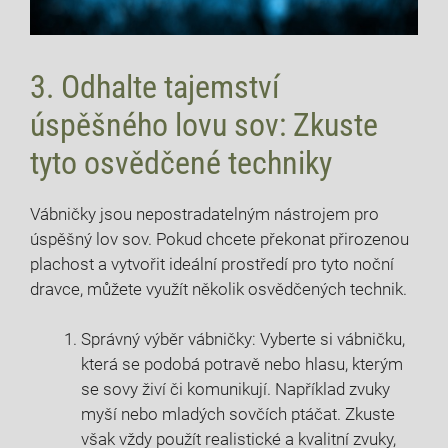
3. Odhalte tajemství
úspěšného lovu sov: Zkuste
tyto osvědčené techniky
Vábničky jsou nepostradatelným ​nástrojem pro
úspěšný‍ lov sov. Pokud chcete překonat přirozenou
plachost a vytvořit ideální prostředí ‌pro tyto noční
⁣dravce, můžete využít několik osvědčených technik.
Správný výběr vábničky: Vyberte si ​vábničku,
která se podobá potravě nebo hlasu, kterým
se sovy živí či komunikují.⁤ Například zvuky⁣
myší nebo mladých ‌sovčích ptáčat. Zkuste
však vždy použít realistické a ⁢kvalitní zvuky,