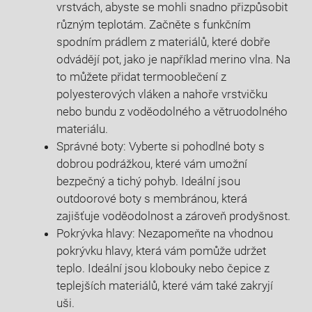
vrstvách, ⁣abyste se mohli snadno​ přizpůsobit
různým teplotám. Začněte s funkčním‍
spodním ⁣prádlem ⁤z materiálů, které dobře⁣
odvádějí ⁢pot, jako je například merino vlna. Na
to můžete přidat termooblečení z
polyesterových vláken⁢ a⁣ nahoře vrstvičku
nebo bundu z ⁢voděodolného a větruodolného
materiálu.
Správné ⁣boty: Vyberte si ‍pohodlné boty s⁤
dobrou podrážkou, které vám ‌umožní
bezpečný⁢ a tichý pohyb.⁣ Ideální jsou
outdoorové boty s membránou, která
⁣zajišťuje⁢ voděodolnost a zároveň prodyšnost.
Pokrývka hlavy: Nezapomeňte na vhodnou
pokrývku hlavy, která vám pomůže udržet
⁣teplo.‌ Ideální jsou‌ klobouky⁣ nebo čepice z
‍teplejších materiálů, které vám také zakryjí
uši.