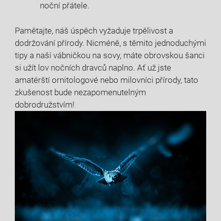
noční přátele.
Pamětajte,‌ náš úspěch vyžaduje trpělivost a​
dodržování přírody. ⁤Nicméně, s⁣ těmito jednoduchými
tipy⁣ a ​naší ⁤vábničkou na sovy, máte obrovskou šanci
si‌ užít lov nočních dravců⁤ naplno. Ať už ​jste
amatérští ornitologové nebo milovníci přírody, tato
zkušenost bude nezapomenutelným
dobrodružstvím!