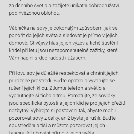
za ⁤denního ⁢světla a⁢ zažijete unikátní dobrodružství⁢
pod⁢ hvězdnou oblohou.
Vábnička na sovy je dokonalým způsobem, jak se‌
ponořit do jejich světa a sledovat​ je⁤ přímo⁤ v ⁣jejich
domově. Chvějivý hlas jejich výzev a tiché šustění
křídel při ⁤letu jsou nezapomenutelné ⁣zážitky, které
Vám naplní srdce ⁤radostí i úžasem.
Při ⁢lovu⁤ sov je​ důležité respektovat a chránit‌ jejich
přirozené prostředí. Buďte opatrní ‍a vyvarujte se
rušení jejich klidu. Ztlumte telefon a⁣ světlo ⁢a
vychutnejte si ticho a tmu. Pamatujte, že sovičky
jsou specifické ⁤bytosti a jejich klid je pro jejich přežití
nezbytný. Vybírejte si postavení tak, abyste ‍mohli
pozorovat sovy ⁢z dálky, aniž byste je ⁢rušili.⁢ Buďte
soustředění ⁤a tiší a můžete pozorovat ‍jejich⁣
fascinující chování přímo‌ z jejich světa.