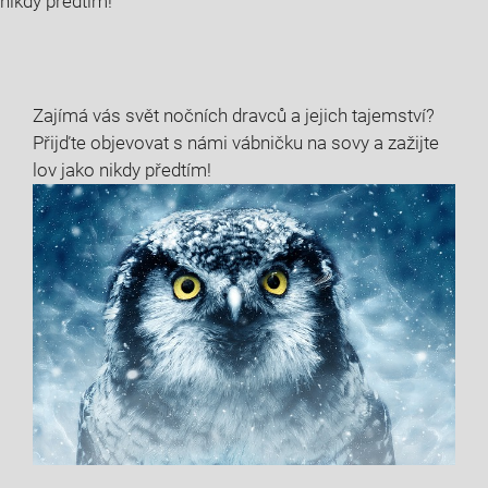
nikdy předtím!
Zajímá⁣ vás svět‌ nočních dravců a jejich tajemství?
Přijďte objevovat s‍ námi vábničku na sovy a zažijte
‌lov jako nikdy‍ předtím!