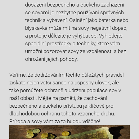
dosažení bezpečného a etického zacházení
se sovami je nezbytné používání správných
⁣technik a vybavení. ⁢Oslnění jako baterka nebo
⁤blyskavka ⁤může mít na sovy negativní dopad,
a‌ proto je důležité ​je vyhýbat se. ‌Vyhledejte
speciální prostředky a ‌techniky, které ‍vám
umožní pozorovat sovy ze ⁤vzdálenosti a ⁣bez
ohrožení jejich⁣ pohody.
Věříme,‍ že dodržováním těchto důležitých pravidel
‍získáte nejen větší šance ⁤na úspěšný úlovek,‍ ale
také pomůžete⁣ ochraně a udržení populace ‍sov v
naší oblasti. Mějte ‍na‍ paměti, že⁢ zachování
bezpečného a ‌etického⁤ přístupu⁢ je klíčové pro
dlouhodobou⁣ ochranu tohoto vzácného druhu.
Příroda a sovy vám za to budou ‍vděčné!