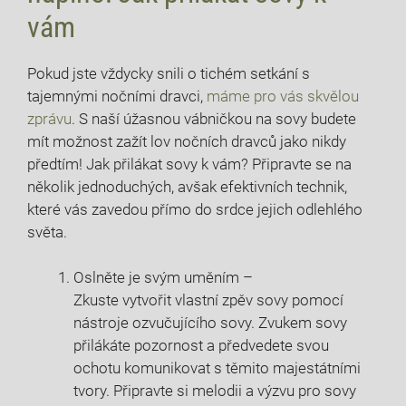
vám
Pokud jste⁣ vždycky snili o tichém setkání s
‌tajemnými nočními dravci,
máme pro vás skvělou
zprávu
. S naší úžasnou vábničkou na⁤ sovy budete
mít⁣ možnost zažít lov nočních dravců jako nikdy
předtím! ⁤Jak přilákat ‌sovy k vám? Připravte se na
několik⁣ jednoduchých, avšak efektivních technik,
které vás zavedou přímo do srdce ‍jejich odlehlého
světa.
Oslněte je svým uměním⁣ –
Zkuste vytvořit vlastní zpěv sovy pomocí
nástroje ozvučujícího⁢ sovy. Zvukem sovy
⁣přilákáte⁣ pozornost a předvedete​ svou
ochotu komunikovat s těmito ‌majestátními
tvory. Připravte si melodii a výzvu⁢ pro sovy‍