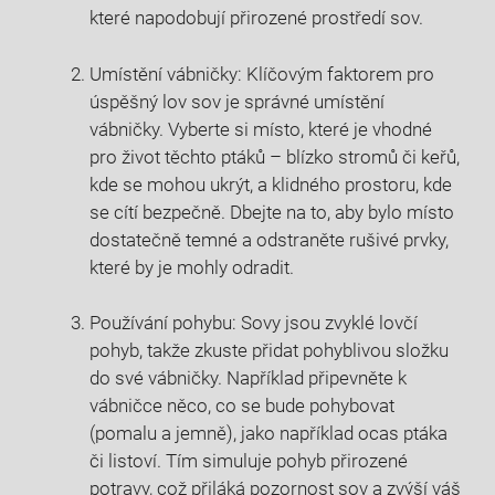
které napodobují přirozené prostředí sov.
Umístění vábničky: Klíčovým faktorem pro ​
úspěšný lov ‍sov je správné umístění
⁣vábničky. Vyberte si místo,⁢ které je ⁣vhodné
pro život těchto ptáků – blízko stromů či keřů,​
kde ⁢se ⁣mohou ukrýt,‌ a klidného prostoru, kde
se cítí⁤ bezpečně. Dbejte na to, aby bylo místo
dostatečně temné a odstraněte ‌rušivé prvky,‍
které by je mohly ⁣odradit.
Používání⁢ pohybu: Sovy jsou zvyklé ‍lovčí
pohyb, takže​ zkuste přidat pohyblivou​ složku‌
do své vábničky. ⁣Například připevněte k
vábničce něco, co se bude​ pohybovat
(pomalu a jemně),‍ jako například ocas ptáka
či listoví. Tím simuluje pohyb přirozené⁤
potravy, což přiláká pozornost sov a zvýší váš