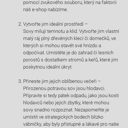
pomocí zvukového souboru,‌ který na faktorii
náš‌ e-shop⁣ nabízíme.
Vytvořte jim ideální prostředí –
Sovy milují temnotu‍ a‍ klid. Vytvořte‍ jim vlastní
malý ráj plný dřevěných klecí‌ či domečků, ve
kterých si mohou ‍stavět své hnízdo a
odpočívat. Umístěte je do zahrad či lesních
porostů ⁢s⁢ dostatkem stromů ⁤a keřů, které jim
poskytnou ideální úkryt.
Přineste jim jejich oblíbenou večeři –
Přirozenou potravou sov jsou hlodavci.
Připravte si tedy pátek odpadu, ⁣jako jsou kosti
hlodavců nebo jejich zbytky, které ⁤mohou
sovy snadno rozpoznat.⁤ Nezapomeňte je
umístit ve strategických ‌bodech blízko
vábničky, aby byly přístupné a ⁤lákavé ‌pro naše