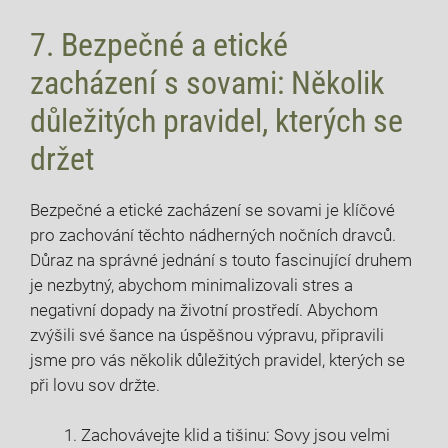
7.⁤ Bezpečné a etické
zacházení s sovami: Několik
důležitých ⁤pravidel, kterých ⁢se
držet
Bezpečné a etické zacházení se sovami‍ je klíčové
pro zachování těchto⁤ nádherných nočních ⁣dravců.
‍Důraz na správné jednání ​s touto fascinující druhem
je nezbytný, abychom minimalizovali stres a​
negativní dopady‌ na životní prostředí. ‌Abychom
zvýšili ⁣své šance na​ úspěšnou ‌výpravu, ‍připravili
jsme​ pro vás několik důležitých pravidel, kterých ‌se
při lovu⁤ sov držte.
Zachovávejte ⁢klid a tišinu: Sovy ⁤jsou velmi​