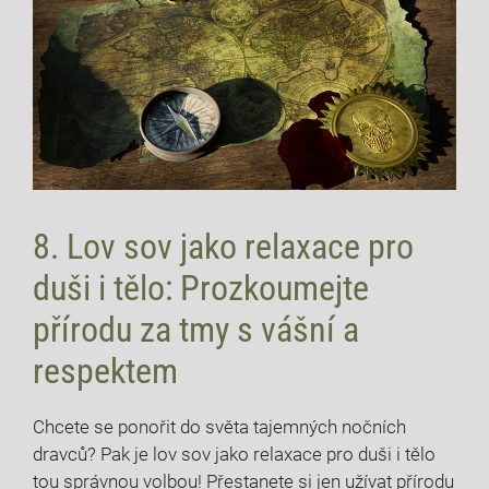
8.⁢ Lov ‍sov jako relaxace pro
duši i tělo: Prozkoumejte
přírodu za tmy s vášní a⁤
respektem
Chcete ‌se ponořit do‌ světa tajemných nočních
dravců? Pak je lov sov ⁤jako relaxace pro duši i tělo⁣
tou správnou volbou! ​Přestanete si jen⁤ užívat přírodu