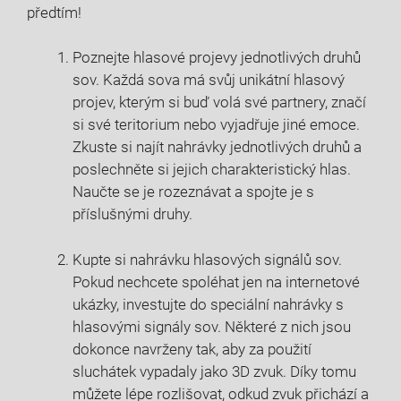
předtím!
Poznejte hlasové projevy‍ jednotlivých druhů
sov. ⁢Každá sova má svůj unikátní hlasový​
projev, kterým si ⁣buď volá ​své ​partnery, značí
si své teritorium nebo vyjadřuje jiné emoce.
⁤Zkuste ​si ⁤najít nahrávky jednotlivých druhů a
poslechněte si‌ jejich charakteristický hlas.
⁢Naučte se‌ je⁢ rozeznávat a spojte je s
⁢příslušnými druhy.
Kupte si nahrávku ​hlasových signálů sov.
Pokud nechcete ‍spoléhat jen na internetové
ukázky, investujte do ⁤speciální nahrávky s
hlasovými‍ signály sov. Některé z nich jsou
dokonce navrženy tak, aby za použití
sluchátek vypadaly jako 3D zvuk. Díky tomu
můžete‌ lépe rozlišovat, odkud zvuk ​přichází a