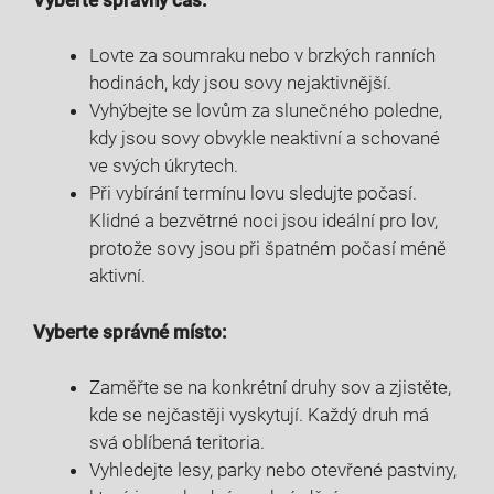
Lovte za soumraku nebo v‌ brzkých ranních⁢
hodinách, kdy jsou ‌sovy nejaktivnější.
Vyhýbejte ‍se lovům za slunečného poledne,
kdy jsou ⁤sovy obvykle neaktivní a schované
ve ​svých úkrytech.
Při vybírání termínu ​lovu⁣ sledujte počasí.
Klidné a bezvětrné noci⁣ jsou ideální pro lov,
protože ​sovy jsou ‌při špatném počasí méně
aktivní.
Vyberte ‍správné místo:
Zaměřte se‍ na konkrétní druhy sov ⁢a zjistěte, ​
kde se nejčastěji vyskytují. Každý druh má
svá oblíbená teritoria.
Vyhledejte lesy,⁢ parky nebo ‍otevřené⁣ pastviny,