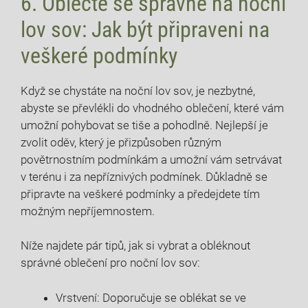
6. Oblečte ‌se správně na ‌noční
lov sov: Jak ‍být připraveni na
veškeré podmínky
Když‍ se chystáte na noční lov sov,‌ je nezbytné,
abyste se převlékli ⁤do vhodného oblečení,​ které vám
‌umožní pohybovat se tiše a ​pohodlně. ⁤Nejlepší ⁢je
zvolit oděv, který je⁢ přizpůsoben různým
povětrnostním podmínkám a umožní vám setrvávat
v terénu i za nepříznivých podmínek. ⁣Důkladně se
připravte‍ na veškeré podmínky a‍ předejdete tím
možným nepříjemnostem.
Níže najdete​ pár tipů, jak si‍ vybrat ‌a obléknout⁢
správné oblečení ‍pro noční ​lov sov:
Vrstvení: Doporučuje se⁣ oblékat se ve