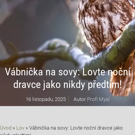
Vábnička na sovy: Lovte noční
dravce jako nikdy předtím!
16 listopadu, 2025
Autor
Profi Mysl
Úvod
»
Lov
»
Vábnička na sovy: Lovte noční dravce jako