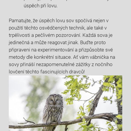
úspěch při lovu.
Pamatujte, že úspěch lovu sov spočívá nejen v
použití těchto⁣ osvědčených ‍technik, ale také v
trpělivosti ⁣a pečlivém pozorování. ⁣Každá sova je
jedinečná a může reagovat jinak. Buďte ⁣proto
připraveni na experimentování ⁤a přizpůsobte‍ své
metody dle konkrétní situace. Ať vám vábnička na
sovy ⁤přináší‍ nezapomenutelné zážitky z​ nočního
lovčení těchto fascinujících dravců!