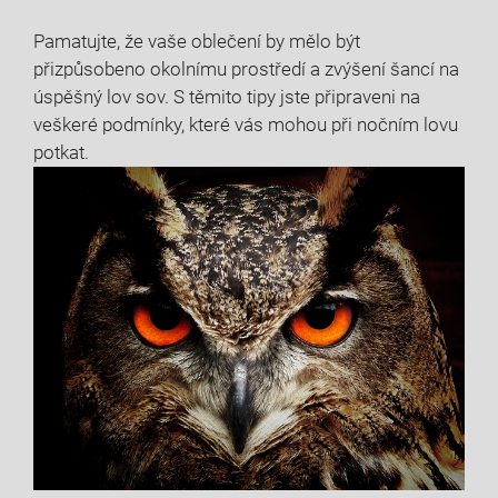
Pamatujte, že vaše oblečení by mělo být ​
přizpůsobeno okolnímu prostředí a zvýšení šancí na
úspěšný⁤ lov sov. ‌S​ těmito tipy jste připraveni na
veškeré ‌podmínky, které vás mohou při ⁢nočním lovu
‌potkat.