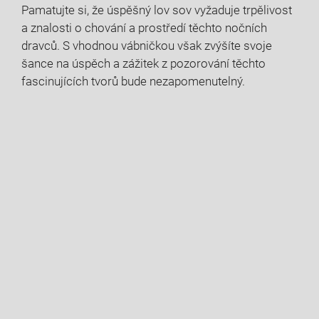
Pamatujte si, že úspěšný lov sov vyžaduje trpělivost
a znalosti​ o chování⁢ a prostředí těchto‌ nočních
⁤dravců. S⁣ vhodnou vábničkou však zvýšíte svoje
šance na​ úspěch​ a zážitek⁤ z pozorování těchto
fascinujících tvorů⁣ bude nezapomenutelný.