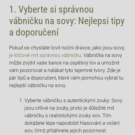
1. Vyberte si správnou
vábničku na sovy: Nejlepsi tipy
a doporučení
Pokud se chystáte lovit noční dravce, jako jsou sovy,
je klíčové mít ‌správnou vábničku
. Vábnička na sovy
může⁢ zvýšit vaše šance na úspěšný⁤ lov a ​umožnit
vám⁣ pozorovat a nalákat tyto​ tajemné ⁤tvory. Zde je
pár tipů a⁤ doporučení,​ které vám pomohou vybrat tu⁤
nejlepší ⁢vábničku na ⁣sovy.
Vyberte vábničku s autentickými zvuky: Sovy
jsou citlivé na⁣ zvuky, proto je důležité mít
vábničku s realistickými zvuky ⁣sov. Tím
dokážete lépe napodobit hlasování a volání‌
sov, čímž přitáhnete jejich pozornost.