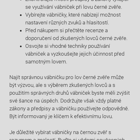
se využívání vábniček při lovu černé zvěře.
Vybírejte vábničky, které nabízejí možnost
nastavení různých zvuků a hlasitostí.
Před nákupem si přečtěte recenze a
doporučení od zkušených lovců černé zvěře.
Osvojte si vhodné techniky používání
vábniček a vyzkoušejte jejich účinnost před
samotným lovem.
Najít správnou vábničku pro lov černé zvěře může
být výzvou, ale s výběrem zkušených lovců a s
použitím správných druhů vábniček byste měli zvýšit
své šance na úspěch. Dodržujte však vždy platné
zákony a předpisy a vábničku používejte odpovědně.
Být informovaný je klíčem k efektivnímu lovu.
Je důležité vybírat vábničky na černou zvěř s
rozumem a znalostí. Buďte si vědomi současných