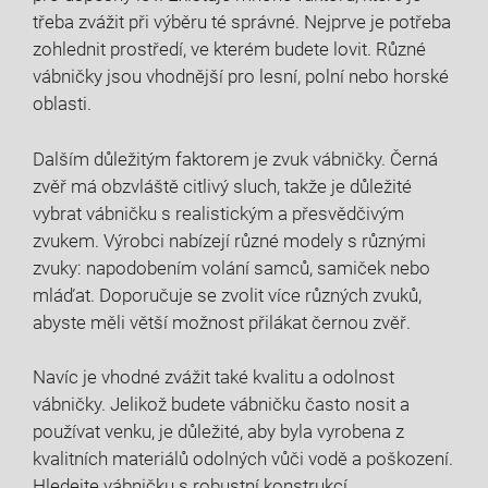
třeba zvážit při výběru té správné. Nejprve je potřeba
zohlednit prostředí, ve kterém budete lovit. Různé
vábničky jsou vhodnější pro lesní, polní nebo horské
oblasti.
Dalším důležitým faktorem je zvuk vábničky. Černá
zvěř má obzvláště citlivý sluch, takže je důležité
vybrat vábničku s realistickým a přesvědčivým
zvukem. Výrobci nabízejí různé modely s různými
zvuky: napodobením volání samců, samiček nebo
mláďat. Doporučuje se zvolit více různých zvuků,
abyste měli větší možnost přilákat černou zvěř.
Navíc je vhodné zvážit také kvalitu a odolnost
vábničky. Jelikož budete vábničku často nosit a
používat venku, je důležité, aby byla vyrobena z
kvalitních materiálů odolných vůči vodě a poškození.
Hledejte vábničku s robustní konstrukcí,