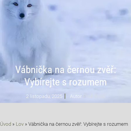
Vábnička na černou zvěř:
Vybírejte s rozumem
2 listopadu, 2025
Autor
Profi Mysl
Úvod
»
Lov
»
Vábnička na černou zvěř: Vybírejte s rozumem