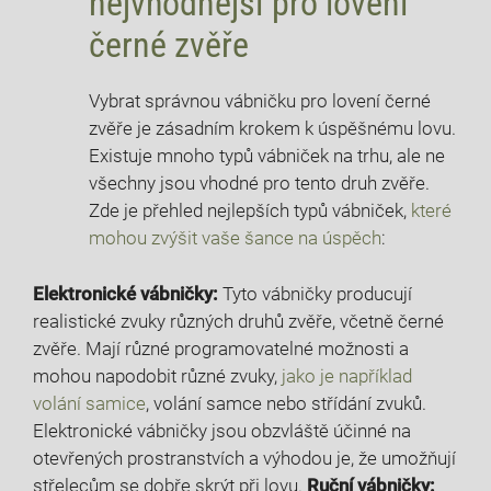
nejvhodnější pro lovení
černé zvěře
Vybrat správnou vábničku pro lovení černé
zvěře je zásadním krokem k úspěšnému lovu.
Existuje mnoho typů vábniček na trhu, ale ne
všechny jsou vhodné pro tento druh zvěře.
Zde je přehled nejlepších typů vábniček,
které
mohou zvýšit vaše šance na úspěch
:
Elektronické vábničky:
Tyto vábničky producují
realistické zvuky různých druhů zvěře, včetně černé
zvěře. Mají různé programovatelné možnosti a
mohou napodobit různé zvuky,
jako je například
volání samice
, volání samce nebo střídání zvuků.
Elektronické vábničky jsou obzvláště účinné na
otevřených prostranstvích a výhodou je, že umožňují
střelecům se dobře skrýt při lovu.
Ruční vábničky: