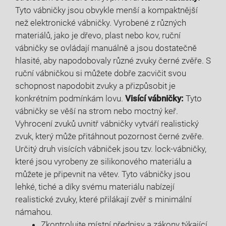
Tyto vábničky jsou obvykle menší a kompaktnější
než elektronické vábničky. Vyrobené z různých
materiálů, jako je dřevo, plast nebo kov, ruční
vábničky se ovládají manuálně a jsou dostatečně
hlasité, aby napodobovaly různé zvuky černé zvěře. S
ruční vábničkou si můžete dobře zacvičit svou
schopnost napodobit zvuky a přizpůsobit je
konkrétním podmínkám lovu.
Visící vábničky:
Tyto
vábničky se věší na strom nebo moctný keř.
Vyhrocení zvuků uvnitř vábničky vytváří realistický
zvuk, který může přitáhnout pozornost černé zvěře.
Určitý druh visících vábniček jsou tzv. lock-vábničky,
které jsou vyrobeny ze silikonového materiálu a
můžete je připevnit na větev. Tyto vábničky jsou
lehké, tiché a díky svému materiálu nabízejí
realistické zvuky, které přilákají zvěř s minimální
námahou.
Zkontrolujte místní předpisy a zákony týkající