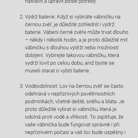
nastavit a upravit podle potřeby.
Výdrž baterie: Když si vybíráte vábničku na
černou zvěř, je důležité zohlednit i výdrž
baterie. Vábení černé zvěře může trvat dlouho
– někdy i několik hodin, a je proto důležité mít
vábničku s dlouhou výdrží nebo možností
dobíjení. Vybírejte takovou vábničku, která
vydrží lovit po celou dobu, aniž byste se
museli starat o vybití baterie.
Voděodolnost: Lov na černou zvěř se často
odehrává v nepříznivých povětrnostních
podmínkách, včetně deště, sněhu a bláta. Je
proto důležité vybrat si vábničku, která je
odolná proti vodě a vlhkosti. To zajišťuje, že
vaše vábnička bude fungovat správně i při
nepříznivém počasí a váš lov bude úspěšný i