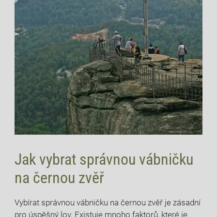
Jak vybrat správnou vábničku
na černou zvěř
Vybírat správnou vábničku na černou zvěř je zásadní
pro úspěšný lov. Existuje mnoho faktorů, které je