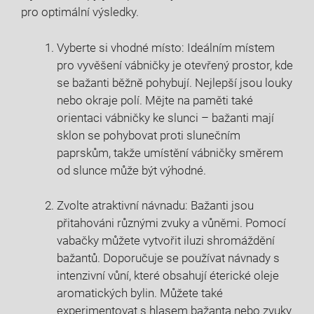
pro optimální výsledky.
Vyberte si vhodné místo: Ideálním místem
pro vyvěšení vábničky ⁤je otevřený prostor, kde
se bažanti běžně pohybují. Nejlepší⁤ jsou louky
nebo okraje ‍polí. Mějte na paměti také
orientaci⁢ vábničky ke ‍slunci – bažanti mají
sklon se pohybovat⁤ proti slunečním
paprskům, takže umístění vábničky směrem
od slunce může být⁢ výhodné.
Zvolte atraktivní návnadu: Bažanti‌ jsou
přitahováni různými zvuky a vůněmi. Pomocí
vabačky můžete vytvořit iluzi⁤ shromáždění
bažantů. Doporučuje se používat návnady​ s
intenzivní vůní, které obsahují éterické oleje ​
aromatických bylin. Můžete také
experimentovat s‌ hlasem bažanta nebo zvuky