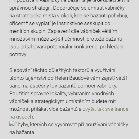
Při používání vábničky na bažanta je také důležité mít
správnou strategii. Doporučuje se umístit vábničky
na⁤ strategická místa v okolí, kde ‌se bažanti pohybují,⁣
přičemž se vyplatí je instinktivně seskupit do
menších skupin. Zaplavení cíle vábniček větším
množstvím ‍může zvýšit účinnost, protože bažanti
‍jsou​ přitahováni potenciální konkurencí při hledání
potravy.
Sledování těchto důležitých faktorů a ⁤využívání⁣
těchto ​tajemství ⁢od Helen‍ Baudové ⁣vám zajistí větší
šanci na úspěšný lov bažantů pomocí vábničky.
Použitím správné lokality, vybíráním vhodných⁢
vábniček a strategickým umístěním budete mít‌
možnost přilákat více bažantů a
zvýšit tak ‍své ‌šance
na úspěch
.