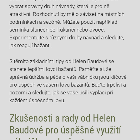
vybrat správný druh návnady, která je pro ně⁢
atraktivní. Rozhodnutí by mělo záviset na ​místních
podmínkách​ a sezóně. Můžete použít například
semínka slunečnice, kukuřici nebo ovoce.⁢
Experimentujte s různými druhy‍ návnad a sledujte,
jak reagují bažanti.
S těmito základními ​tipy od Helen Baudové se
‌stanete lepšími lovci bažantů. Paměťte ⁤si, ⁣že
správná údržba ‍a péče o vaši vábničku‍ jsou klíčové
pro úspěch ve vašem ‍lovu bažantů.​ Buďte trpěliví a​
pozorní a sledujte, jak se vaše úsilí ‌vyplácí při
každém úspěšném lovu.
Zkušenosti a rady od ⁤Helen
Baudové pro úspěšné využití