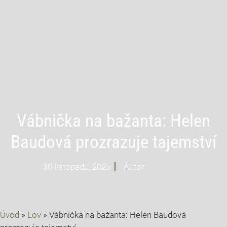
Vábnička na bažanta: Helen
Baudová prozrazuje tajemství
30 listopadu, 2025
Autor
Profi Mysl
Úvod
»
Lov
»
Vábnička na bažanta: Helen Baudová