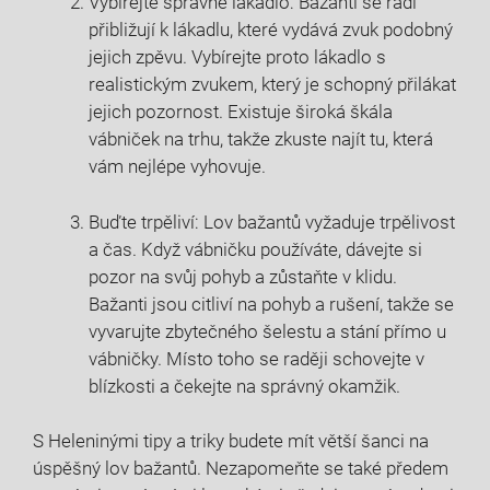
Vybírejte ⁢správné lákadlo: Bažanti‌ se rádi
přibližují k lákadlu, které‌ vydává‍ zvuk podobný
jejich zpěvu. Vybírejte proto lákadlo s
realistickým zvukem, který je schopný přilákat
jejich ‌pozornost. Existuje široká škála
vábniček na trhu, takže zkuste najít tu,‌ která
⁣vám nejlépe vyhovuje.
Buďte ⁣trpěliví: Lov bažantů​ vyžaduje trpělivost
a čas. Když vábničku používáte, dávejte si
pozor na svůj pohyb ⁢a zůstaňte v​ klidu.
Bažanti jsou ⁢citliví‌ na pohyb a rušení, takže ⁤se
vyvarujte zbytečného šelestu ⁢a stání ⁢přímo u
‍vábničky. Místo toho se raději‍ schovejte v
blízkosti a čekejte ⁤na ‍správný‍ okamžik.
S Heleninými tipy a ⁤triky budete ​mít větší šanci na⁢
úspěšný lov bažantů. Nezapomeňte se také předem