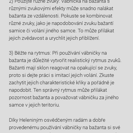
2) Použijte různé zvuky: Vábnička ⁢na bažanta s
různými zvukovými efekty může snadno‍ nalákat
bažanta ze ​vzdálenosti.⁢ Pokuste ​se kombinovat
různé zvuky, jako je napodobování zvuku bažantí
samice či volání jiného samce. To může přilákat
jejich zvědavost a ‍urychlit jejich​ přiblížení.
3) Běžte na rytmus: Při používání vábničky na
bažanta je důležité vytvořit⁤ realistický rytmus⁣ zvuků.
Bažanti ‍mají sklon reagovat na opakující se zvuky,
proto si ‍dejte ⁢práci s⁣ imitací jejich volání. Zkuste
zachytit jejich charakteristické křiky a pořádně je
napodobit. Ten správný rytmus‍ může ‍přilákat
pozornost bažanta a považovat vábničku za jiného
samce v jejich teritoriu.
Díky Heleniným osvědčeným radám a dobře
provedenému používání vábničky⁣ na bažanta si ‍své