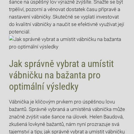
⁤šance na úspěšný lov výrazně zvýšíte. Snažte se být
trpěliví, pozorní a věnovat dostatek času ‌přípravě a
nastavení vábničky. Skutečně se vyplatí investovat
do kvalitní vábničky a⁢ naučit se efektivně ​využívat​ její
potenciál.
Jak správně vybrat a umístit
vábničku na bažanta pro
optimální výsledky
Vábnička je klíčovým prvkem pro úspěšnou⁢ lovu
bažantů. Správně vybraná a umístěná vábnička může
značně zvýšit vaše šance na úlovek. Helen Baudová,
zkušená lovkyně bažantů, nám nyní prozrazuje‌ svá
tajemství a tipy, jak⁣ správně vybrat a umístit vábničku