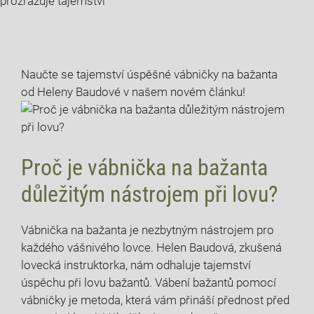
prozrazuje tajemství
Naučte se⁤ tajemství úspěšné vábničky na bažanta
⁢od Heleny Baudové ⁤v našem novém článku!
Proč ⁤je vábnička ‌na bažanta
důležitým nástrojem při​ lovu?
Vábnička na bažanta‍ je nezbytným ⁣nástrojem pro
každého ‌vášnivého⁤ lovce. Helen ⁢Baudová, zkušená
⁣lovecká instruktorka, nám odhaluje tajemství
úspěchu při lovu bažantů. Vábení bažantů pomocí
vábničky je metoda, ​která vám přináší přednost před