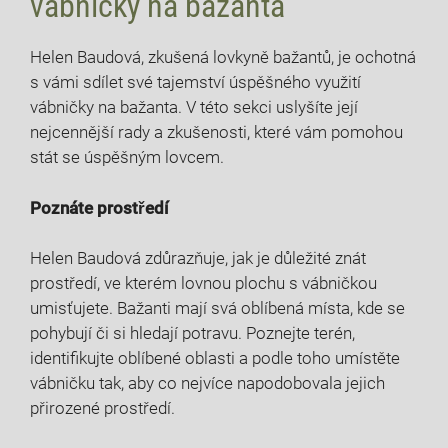
vábničky na bažanta
Helen Baudová, zkušená lovkyně bažantů, je ochotná
‍s vámi sdílet⁢ své tajemství úspěšného ​využití
vábničky na ⁤bažanta. V této sekci ​uslyšíte ⁣její
nejcennější ⁢rady a zkušenosti, které vám pomohou
stát se úspěšným lovcem.
Poznáte prostředí
Helen Baudová zdůrazňuje, jak je důležité⁢ znát
prostředí, ve kterém lovnou plochu s vábničkou
umisťujete. Bažanti mají⁣ svá oblíbená⁣ místa,⁣ kde se
pohybují či si hledají potravu. Poznejte terén,
identifikujte oblíbené oblasti​ a podle toho umístěte
vábničku tak, aby co nejvíce napodobovala ⁣jejich
přirozené prostředí.