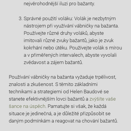
nejvěrohodnější⁤ iluzi⁤ pro bažanty.
Správné použití voláku: Volák je ‌nezbytným​
nástrojem ​při využívání vábničky na bažanta.
Používejte různé druhy voláků, abyste
imitovali různé zvuky bažantů, jako je zvuk
kokrhání nebo útěku.⁣ Používejte volák s mírou
a v ​přiměřených intervalech, abyste vyvolali
zvědavost a zájem bažantů.
Používání vábničky ​na bažanta vyžaduje trpělivost,
znalosti a zkušenost. S ‍těmito základními
technikami a strategiemi⁢ od Helen Baudové se
stanete efektivnějším lovci ‌bažantů a
zvýšíte vaše
šance⁤ na úspěch
. Pamatujte si však, že každá
situace je jedinečná, a je důležité přizpůsobit se
daným podmínkám a reagovat na chování‍ bažantů.