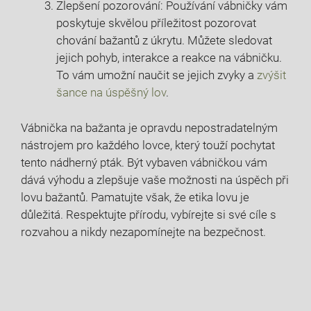
Zlepšení pozorování: Používání vábničky vám
poskytuje skvělou⁣ příležitost​ pozorovat
chování ⁣bažantů z úkrytu. Můžete ‌sledovat
jejich pohyb, interakce a reakce na ‍vábničku.
To vám umožní naučit se jejich zvyky a⁢
zvýšit
šance na úspěšný lov
.
Vábnička na bažanta je opravdu nepostradatelným
nástrojem pro každého lovce, který touží pochytat
tento nádherný ‌pták. Být⁣ vybaven vábničkou vám
dává⁢ výhodu a‍ zlepšuje ⁣vaše‍ možnosti na úspěch při
⁤lovu bažantů. Pamatujte však,‍ že etika lovu ⁤je
důležitá. Respektujte přírodu, vybírejte si své cíle s
rozvahou a nikdy nezapomínejte​ na bezpečnost.