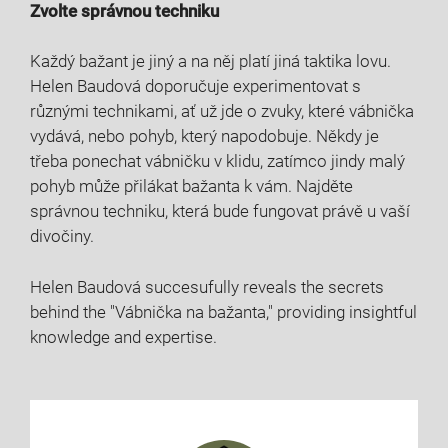
Zvolte správnou techniku
Každý‍ bažant⁤ je ​jiný a na něj platí‍ jiná taktika lovu.
Helen Baudová doporučuje ⁤experimentovat s
různými technikami, ať už jde o zvuky, které vábnička‌
vydává, nebo pohyb, který napodobuje. Někdy je
třeba ponechat vábničku v ​klidu, zatímco jindy‌ malý
pohyb může‍ přilákat bažanta k vám. Najděte
správnou techniku, která bude fungovat právě u vaší
divočiny.
Helen Baudová succesufully reveals the secrets
behind the "Vábnička na bažanta," providing insightful
knowledge ⁣and expertise.