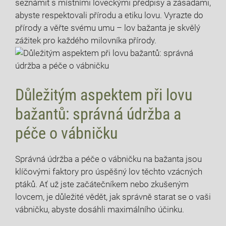
seznámit s místními loveckými předpisy‍ a​ zásadami,
abyste respektovali přírodu a etiku lovu.⁤ Vyrazte do
přírody⁣ a věřte svému umu – lov bažanta je skvělý
zážitek‍ pro každého ​milovníka přírody.
Důležitým aspektem při lovu
bažantů: správná údržba ⁢a
péče o⁣ vábničku
Správná⁣ údržba ‌a péče o vábničku na bažanta jsou⁣
klíčovými faktory pro úspěšný lov těchto vzácných
ptáků. Ať už‌ jste začátečníkem ‍nebo‍ zkušeným
lovcem, je důležité vědět, jak správně starat se o vaši
⁢vábničku, abyste dosáhli ‍maximálního účinku.