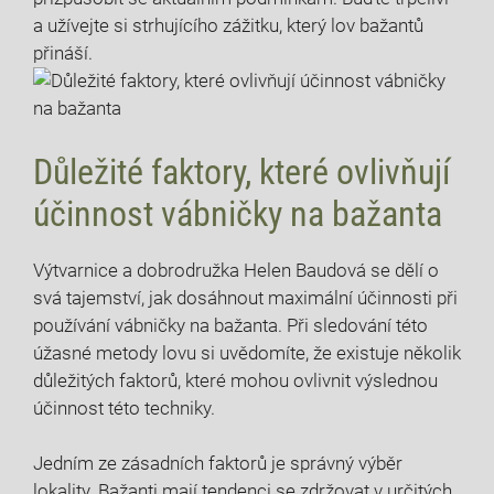
a užívejte si strhujícího zážitku,‍ který lov bažantů
přináší.
Důležité faktory, které ovlivňují
‌účinnost vábničky na bažanta
Výtvarnice a dobrodružka Helen Baudová se ‌dělí o
⁢svá tajemství, jak dosáhnout maximální účinnosti při
používání vábničky na bažanta. Při sledování této⁢
úžasné metody lovu​ si⁢ uvědomíte, že existuje několik
důležitých ​faktorů, které mohou ovlivnit výslednou ​
účinnost této techniky.
Jedním ze zásadních⁢ faktorů je správný výběr
lokality. Bažanti mají tendenci se zdržovat v určitých