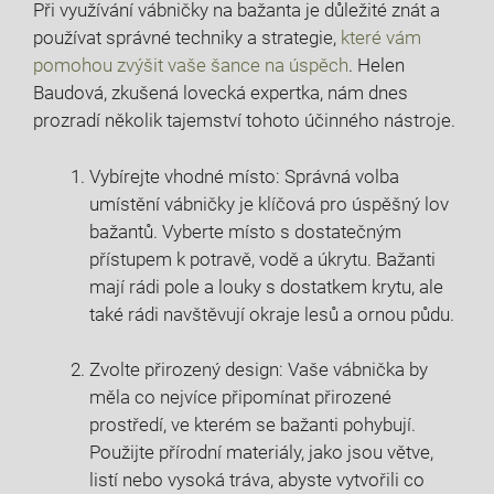
Při využívání ⁣vábničky na bažanta je důležité znát‌ a
používat⁣ správné techniky a⁢ strategie,
které ‌vám
pomohou zvýšit ‍vaše šance na⁣ úspěch
. Helen
Baudová, zkušená lovecká​ expertka, nám dnes
prozradí několik tajemství tohoto účinného nástroje.
Vybírejte vhodné místo: Správná volba
umístění ⁤vábničky je klíčová​ pro úspěšný⁤ lov
bažantů. ⁢Vyberte místo s dostatečným
přístupem ‌k potravě, vodě a úkrytu. ‍Bažanti
mají‍ rádi pole a louky s dostatkem krytu, ale
také ⁢rádi navštěvují okraje lesů a ornou půdu.
Zvolte přirozený⁤ design: Vaše vábnička by
měla co nejvíce připomínat přirozené
prostředí,​ ve kterém se bažanti pohybují.
Použijte přírodní materiály, jako jsou‍ větve,
listí nebo​ vysoká tráva, abyste vytvořili co