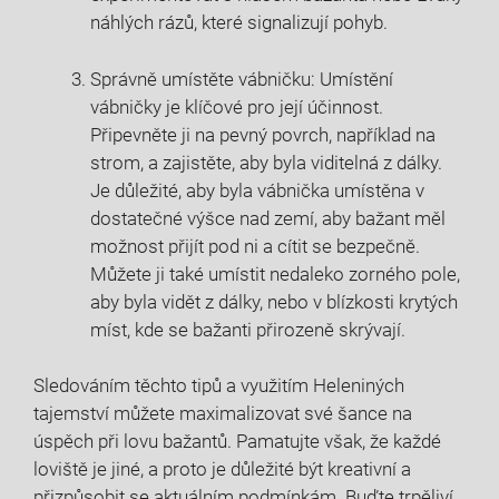
náhlých‍ rázů, které signalizují pohyb.
Správně umístěte‌ vábničku:⁣ Umístění ​
vábničky je klíčové pro její ​účinnost.
Připevněte ji na pevný povrch, například na
strom, a zajistěte, aby byla viditelná z dálky.‍
Je‌ důležité, aby byla vábnička umístěna v
dostatečné výšce nad zemí, aby bažant měl
možnost přijít⁤ pod ni a cítit se bezpečně.
Můžete ji také umístit​ nedaleko zorného⁤ pole,
⁤aby byla vidět z dálky, nebo v‍ blízkosti ‍krytých
míst, kde⁢ se bažanti přirozeně skrývají.
Sledováním těchto⁢ tipů a využitím⁤ Heleniných
tajemství můžete maximalizovat své‌ šance ⁢na
úspěch při lovu bažantů. Pamatujte však,⁤ že každé
‍loviště je jiné, a proto je důležité být kreativní‌ a⁢
přizpůsobit se aktuálním⁣ podmínkám.‌ Buďte trpěliví‍