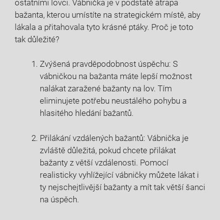
ostatními lovci. Vábnička je v podstatě atrapa
bažanta, kterou umístíte ​na strategickém ⁢místě, aby
lákala a přitahovala tyto krásné ⁣ptáky. Proč⁣ je toto
tak důležité?
Zvýšená pravděpodobnost úspěchu: S
vábničkou na bažanta ​máte lepší možnost
nalákat ‌zaražené bažanty na lov. Tím
eliminujete potřebu⁣ neustálého pohybu a
hlasitého⁢ hledání bažantů.
Přilákání vzdálených bažantů: Vábnička je
zvláště důležitá, pokud chcete​ přilákat
bažanty z větší vzdálenosti.⁣ Pomocí
realisticky vyhlížející vábničky můžete‌ lákat i
⁢ty​ nejschejtlivější bažanty a mít‌ tak⁤ větší šanci‍
na úspěch.