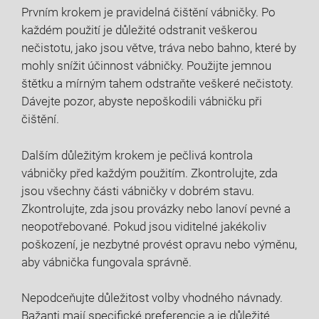
Prvním krokem je pravidelná čištění vábničky. Po
⁣každém použití ⁣je důležité odstranit veškerou
nečistotu, jako jsou větve, tráva nebo bahno, které by
mohly snížit účinnost vábničky. Použijte jemnou
‍štětku a mírným tahem odstraňte veškeré nečistoty.
⁤Dávejte pozor, abyste nepoškodili vábničku⁤ při
čištění.
Dalším důležitým krokem je pečlivá kontrola
vábničky před ⁤každým použitím. Zkontrolujte, zda
jsou všechny části vábničky ‍v⁣ dobrém stavu.
Zkontrolujte, zda jsou provázky⁢ nebo lanoví ‌pevné a
neopotřebované. Pokud jsou viditelné jakékoliv
poškození, je nezbytné provést opravu ​nebo ⁢výměnu,
aby vábnička fungovala správně.
Nepodceňujte⁣ důležitost ⁢volby vhodného návnady.
Bažanti​ mají⁣ specifické preferencie a je důležité