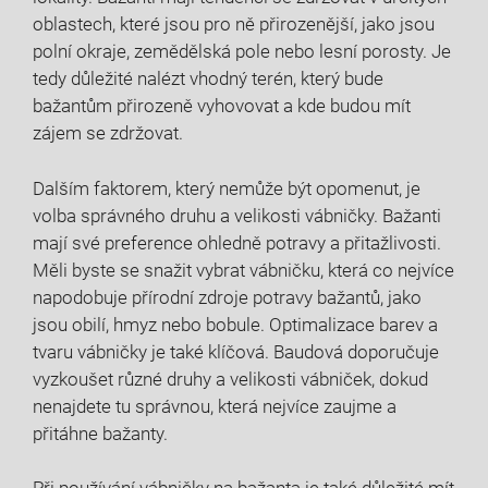
oblastech, které jsou pro ně přirozenější, jako jsou‍
polní okraje, zemědělská pole nebo lesní porosty. Je
tedy důležité nalézt vhodný ‍terén, který bude
bažantům přirozeně vyhovovat⁣ a kde⁢ budou mít
zájem se ‌zdržovat.
Dalším faktorem, který nemůže být opomenut, je
volba správného druhu ‌a velikosti‌ vábničky. ⁣Bažanti
mají své preference ohledně ‌potravy a přitažlivosti.
Měli byste ‍se snažit vybrat vábničku, která co⁤ nejvíce
⁢napodobuje‍ přírodní‍ zdroje potravy bažantů, ‌jako
jsou obilí, hmyz‌ nebo bobule. Optimalizace⁢ barev⁤ a
tvaru vábničky je ⁣také klíčová. Baudová doporučuje
vyzkoušet různé druhy a velikosti vábniček, dokud
nenajdete‌ tu správnou, která nejvíce zaujme a
přitáhne bažanty.