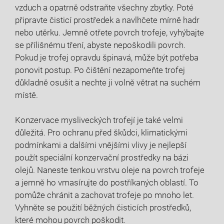
vzduch a opatrně odstraňte všechny zbytky. Poté
připravte čisticí prostředek a navlhčete mírně hadr
nebo utěrku. Jemně otřete povrch trofeje, vyhýbajte
se přílišnému tření, abyste nepoškodili povrch.
Pokud je trofej opravdu špinavá, může být potřeba
ponovit postup. Po čištění nezapomeňte trofej
důkladně osušit a nechte ji volně větrat na suchém
místě.
Konzervace mysliveckých trofejí je také velmi
důležitá. Pro ochranu před škůdci, klimatickými
podmínkami a dalšími vnějšími vlivy je nejlepší
použít speciální konzervační prostředky na bázi
olejů. Naneste tenkou vrstvu oleje na povrch trofeje
a jemně ho vmasírujte do postříkaných oblastí. To
pomůže chránit a zachovat trofeje po mnoho let.
Vyhněte se použití běžných čisticích prostředků,
které mohou povrch poškodit.