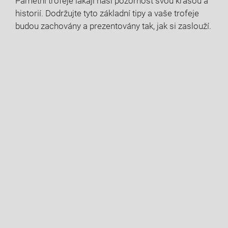
Pamětní trofeje lákají naši pozornost svou krásou a
historií. Dodržujte tyto základní tipy a vaše trofeje
budou zachovány a prezentovány tak, jak si zaslouží.