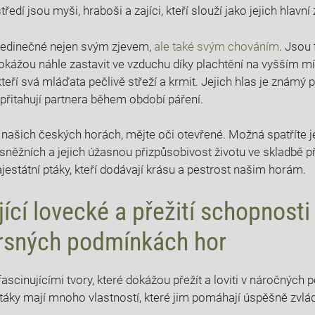
tředí jsou myši, hraboši a zajíci, kteří slouží jako jejich hlavní
 jedinečné nejen svým zjevem,
ale také svým chováním
. Jsou 
 dokážou náhle zastavit ve vzduchu díky plachtění na vyšším mí
kteří svá mláďata pečlivě střeží a krmit. Jejich hlas je známý
 přitahují partnera během období páření.
 našich českých horách, mějte oči otevřené. Možná spatříte j
 sněžních a jejich úžasnou přizpůsobivost životu ve skladbě př
jestátní ptáky, kteří dodávají krásu a pestrost našim horám.
jící lovecké a přežití schopnosti
drsných podmínkách hor
fascinujícími tvory, které dokážou přežít a loviti v náročnýc
táky mají mnoho vlastností, které jim pomáhají úspěšně zvl