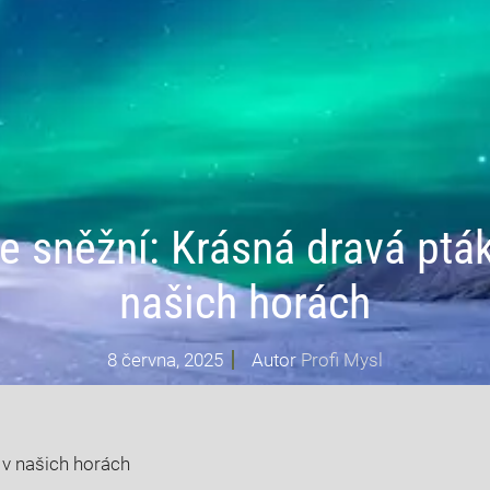
e sněžní: Krásná dravá ptá
našich horách
8 června, 2025
Autor
Profi Mysl
 v našich horách