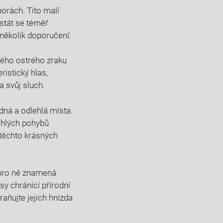
horách. Tito malí
 stát se téměř
 několik doporučení:
svého ostrého zraku
ristický hlas,
 svůj sluch.
idná a odlehlá místa.
áhlých pohybů.
 těchto krásných
é pro ně znamená
sy chránící přírodní
raňujte jejich hnízda