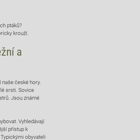
ých ptáků?
ricky krouží.
žní a
jí naše české hory.
é srsti. Sovice
metrů. Jsou známé
hybovat. Vyhledávají
jší přístup k
 Typickými obyvateli