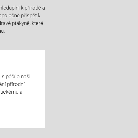
leduplní k přírodě a
polečně přispět k
dravé ptákyně, které
nu.
 s péčí o naši
ní přírodní
etickému a