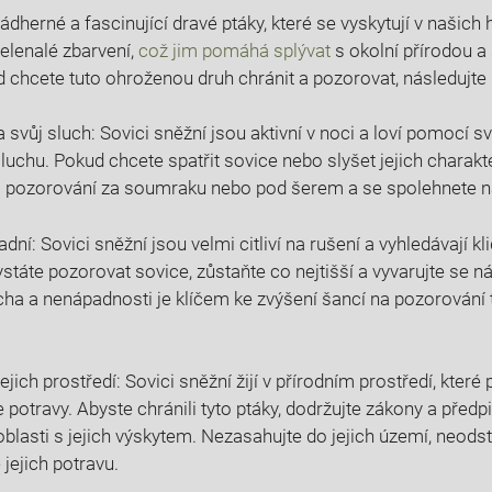
ádherné a fascinující dravé ptáky, které se vyskytují v našich 
zelenalé zbarvení,
což jim pomáhá splývat
s okolní přírodou a
d chcete tuto ohroženou druh chránit a pozorovat, následujte
 svůj sluch: Sovici sněžní jsou aktivní v noci a loví pomocí 
uchu. Pokud chcete spatřit sovice nebo slyšet jejich charakte
a pozorování za soumraku nebo pod šerem a se spolehnete na
ní: Sovici sněžní jsou velmi citliví na rušení a vyhledávají kl
státe pozorovat sovice, zůstaňte co nejtišší a vyvarujte se n
cha a nenápadnosti je klíčem ke zvýšení šancí na pozorování
ejich prostředí: Sovici sněžní žijí v přírodním prostředí, kter
e potravy. Abyste chránili tyto ptáky, dodržujte zákony a předpi
blasti s jejich výskytem. Nezasahujte do jejich území, neodst
 jejich potravu.