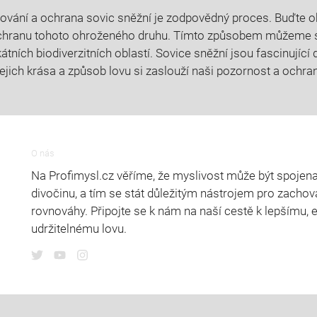
ování a ochrana sovic sněžní je zodpovědný proces. Buďte oh
chranu tohoto ohroženého druhu. Tímto způsobem můžeme s
tních biodiverzitních oblastí. Sovice sněžní jsou fascinující 
Jejich krása a způsob lovu si zaslouží naši pozornost a ochra
O nás
Na Profimysl.cz věříme, že myslivost může být spojena
divočinu, a tím se stát důležitým nástrojem pro zachová
rovnováhy. Připojte se k nám na naší cestě k lepšímu, 
udržitelnému lovu.