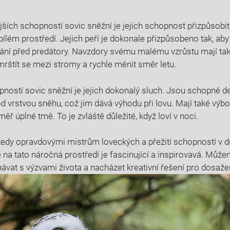
ších schopností sovic sněžní je jejich schopnost přizpůsobit 
bílém prostředí. Jejich peří je dokonale přizpůsobeno tak, aby
rání před predátory. Navzdory svému malému vzrůstu mají také
mrštít se mezi stromy a rychle měnit směr letu.
ností sovic sněžní je jejich dokonalý sluch. Jsou schopné d
 vrstvou sněhu, což jim dává výhodu při lovu. Mají také výbor
ěř úplné tmě. To je zvláště důležité, když loví v noci.
 tedy opravdovými mistrům loveckých a přežití schopností v
e na tato náročná prostředí je fascinující a inspirovavá. Můž
vnávat s výzvami života a nacházet kreativní řešení pro dosaž