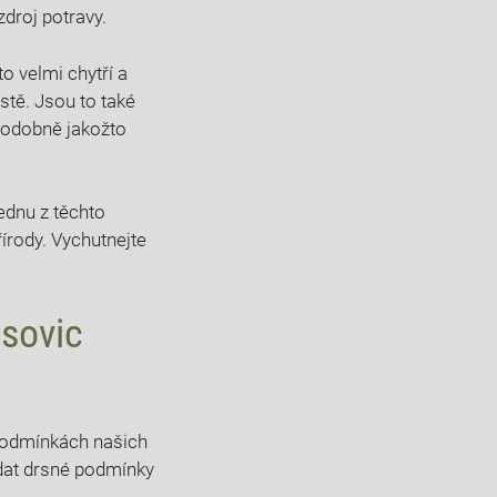
 zdroj potravy.
to velmi chytří a
stě. Jsou to také
 podobně jakožto
ednu z těchto
írody. Vychutnejte
 sovic
h podmínkách našich
ádat drsné podmínky