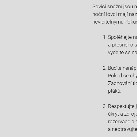
Sovici sněžní jsou n
noční lovci mají na
neviditelnými. Poku
Spoléhejte na
a přesného sl
vydejte se n
Buďte nenápad
Pokud se chy
Zachování ti
ptáků.
Respektujte j
úkryt a zdroj
rezervace a o
a neotravujte