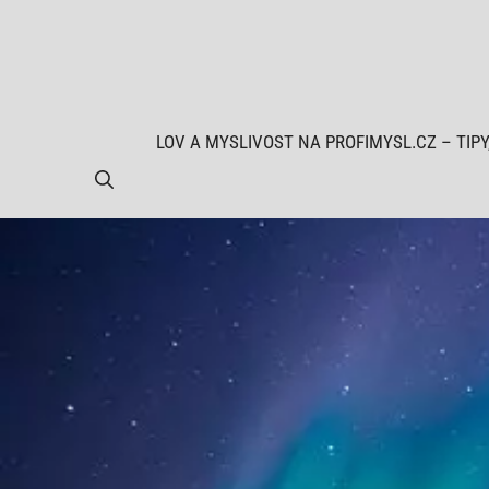
Přeskočit
na
obsah
LOV A MYSLIVOST NA PROFIMYSL.CZ – TIPY