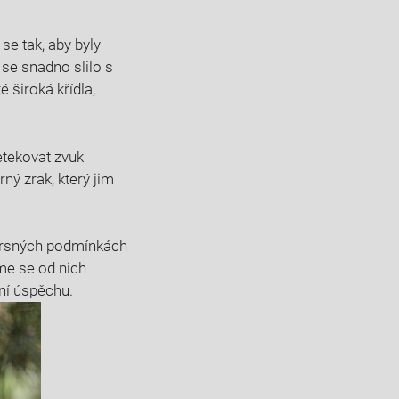
se tak, aby byly
 se snadno slilo s
 široká křídla,
etekovat zvuk
ný zrak, který jim
 drsných podmínkách
eme se od nich
ení úspěchu.