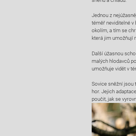
Jednou z nejúžasněj
téměř neviditelné v 
okolím, a tím se ch
která jim umožňují 
Další úžasnou schop
malých hlodavců pod
umožňuje vidět v tém
Sovice sněžní jsou
hor. Jejich adaptac
poučit, jak se vyro