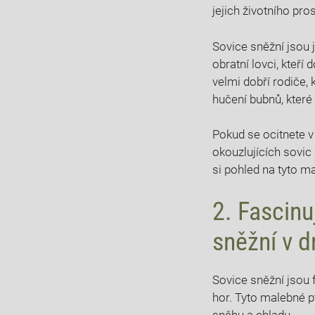
jejich životního pros
Sovice sněžní jsou
obratní lovci, kteří
velmi dobří rodiče, 
hučení bubnů, které
Pokud se ocitnete v
okouzlujících sovic
si pohled na tyto ma
2. Fascinu
sněžní v 
Sovice sněžní jsou 
hor. Tyto malebné p
sněhu a chladu.