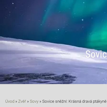
Sovic
Úvod
»
Zvěř
»
Sovy
»
Sovice sněžní: Krásná dravá ptákyně