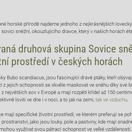
ebné horské přírodě najdeme jednoho z nejkrásnějších loveck
ovici sněžní, okouzlujícího dravce, který v našich horách éte
vaná druhová skupina Sovice sně
otní prostředí v českých horách
sky Bubo scandiacus, jsou fascinující dravé ptáky, kteří obýva
í z jejich schopnosti se skvěle maskovat ve sněhu díky své bíl
 z největších sov v Evropě a mají rozpětí křídel až 150 centi
tivně loviti ve dne i v noci, a to jak na zemi,
tak ve vzduchu
.
 mají specifické životní prostředí, ve kterém preferují se po
rostranství, jako jsou louky, pole a pastviny, kde mají snadně
mohou využívat svou pátrací schopnost ve velké vzdálenosti.