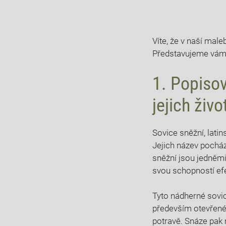
Víte, že v naší mal
Představujeme vám s
1. Popiso
jejich živ
Sovice sněžní, latin
Jejich název pocház
sněžní jsou jedněmi
svou schopností efek
Tyto nádherné sovice
především otevřené p
potravě. Snáze pak 