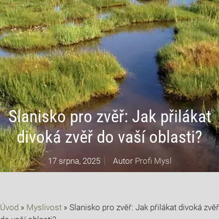
Slanisko pro zvěř: Jak přilákat
divoká zvěř do vaší oblasti?
17 srpna, 2025
Autor
Profi Mysl
Úvod
»
Myslivost
»
Slanisko pro zvěř: Jak přilákat divoká zvěř