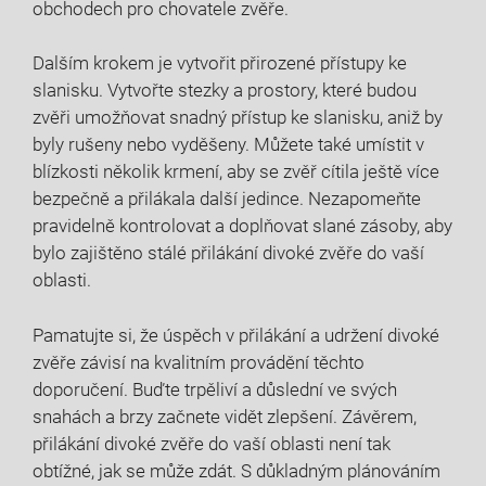
‍obchodech pro chovatele zvěře.
Dalším krokem je⁢ vytvořit přirozené přístupy ke
slanisku. Vytvořte stezky a prostory, které budou
zvěři umožňovat snadný přístup ke slanisku, aniž by
byly rušeny nebo vyděšeny. Můžete také umístit v
blízkosti⁢ několik krmení, aby se zvěř cítila ještě více
bezpečně a přilákala další jedince. Nezapomeňte
pravidelně kontrolovat a doplňovat ⁢slané zásoby, ‍aby
bylo ​zajištěno stálé přilákání⁢ divoké⁢ zvěře do vaší
oblasti.
Pamatujte si, že úspěch v přilákání a⁤ udržení⁣ divoké
zvěře‌ závisí na kvalitním⁤ provádění těchto
doporučení. Buďte trpěliví a důslední ve svých
snahách a brzy začnete ‍vidět zlepšení. Závěrem,
přilákání divoké zvěře do vaší ‌oblasti není tak
obtížné, jak se může zdát. S důkladným plánováním