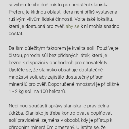
si vyberete vhodné⁤ místo pro umístění slaniska.
Preferujte klidnou oblast, která ⁤není příliš vystavena
rušivým vlivům lidské činnosti. Volte také lokalitu,
která je dostupná pro​ zvěř,
aby se
k ní mohla snadno
dostat.
Dalším důležitým faktorem je kvalita soli. Používejte
čistou, přírodní sůl bez ‍přidaných látek, která je
běžně k dispozici ‍v obchodech pro chovatelství.
Ujistěte se, že slanisko obsahuje dostatečné
množství soli, aby ⁣zajistilo dostatečný přísun
minerálů pro zvěř. Doporučené množství⁣ je přibližně
1 ‍- 2 kg soli na 100 hektarů.
Nedílnou součástí správy slaniska je pravidelná
údržba. Slanisko je ‍třeba kontrolovat a doplňovat
solí pravidelně, ‍zejména v období, kdy je ⁤přístup k
přírodním minerálům omezený.​ Ujistěte ‌se, že