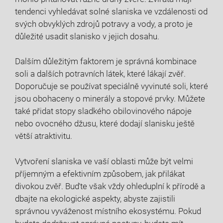
tendenci ‌vyhledávat solné slaniska ve vzdálenosti od
svých ⁤obvyklých zdrojů⁣ potravy a vody, a proto je
důležité usadit slanisko v jejich dosahu.
Dalším důležitým faktorem je správná kombinace
soli a dalších potravních ⁣látek,‍ které lákají zvěř.
Doporučuje se používat speciálně vyvinuté soli, které
jsou obohaceny o minerály a stopové ⁢prvky. Můžete
také přidat ⁢stopy ⁤sladkého​ obilovinového nápoje
nebo ⁢ovocného ‍džusu, které dodají slanisku ještě
větší atraktivitu.
Vytvoření slaniska ve‍ vaší ⁣oblasti může být velmi
příjemným a efektivním způsobem, jak přilákat
divokou zvěř. Buďte však vždy ohleduplní k přírodě a
dbajte​ na ⁣ekologické aspekty, abyste zajistili
správnou vyváženost místního ekosystému. Pokud