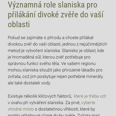
Významná role slaniska pro
přilákání divoké zvěře do vaší
oblasti
Pokud se zajímáte o přírodu a chcete přilákat
divokou zvěř‍ do vaší oblasti, jednou⁤ z nejúčinnějších
metod je vytvoření slaniska. Slanisko je oblast, kde
je hromaděná sůl, kterou zvěř potřebuje pro
správnou funkci svého těla. Ve ⁢vašem regionu
mohou slaniska sloužit jako přirozené lákadlo pro⁣
zvířata, což jim⁤ poskytuje nejen potřebné minerály,
ale také dostatek ​vody.
Existuje několik⁢ klíčových faktorů, ⁣
které je třeba vzít
v úvahu při vytváření slaniska. Za prvé,
vyberte
vhodné místo
s dostatečnou vlhkostí, které by⁣
mohlo přitahovat⁢ různé druhy zvěře. Zvířata mají