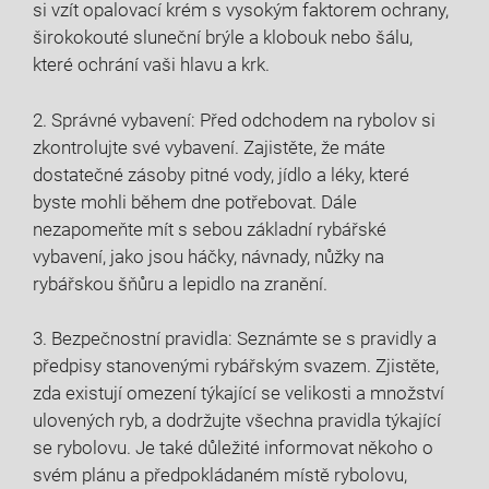
si vzít opalovací krém s⁤ vysokým faktorem ochrany,
širokokouté sluneční brýle a klobouk nebo‍ šálu,
které ​ochrání vaši hlavu a krk.
2.​ Správné⁣ vybavení:⁤ Před odchodem na rybolov⁣ si
zkontrolujte své vybavení. Zajistěte, že ‍máte
dostatečné zásoby pitné vody,‍ jídlo a léky, které
byste mohli během dne potřebovat.‌ Dále
nezapomeňte mít​ s sebou základní ‌rybářské
vybavení, jako jsou háčky, návnady, nůžky na‌
rybářskou šňůru a lepidlo na zranění.
3. Bezpečnostní pravidla: Seznámte se ‍s pravidly a
předpisy stanovenými rybářským⁣ svazem.‍ Zjistěte,
zda existují omezení týkající ‌se velikosti a množství
ulovených ⁣ryb, a dodržujte všechna pravidla týkající
se rybolovu. Je také důležité informovat někoho o
svém plánu a předpokládaném místě rybolovu,