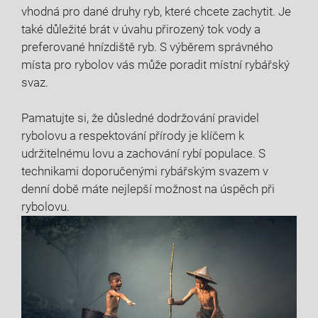
vhodná pro dané druhy ryb, které ​chcete zachytit. Je
také ⁢důležité brát v úvahu přirozený tok vody a
preferované hnízdiště ryb. S výběrem správného
místa pro​ rybolov vás může poradit místní ​rybářský
svaz.
Pamatujte si, že ⁣důsledné dodržování pravidel⁤
rybolovu‍ a respektování přírody je klíčem‍ k
udržitelnému lovu a zachování ‍rybí populace.‌ S
⁢technikami doporučenými‍ rybářským svazem v
denní době máte nejlepší možnost‌ na úspěch při‍
rybolovu.