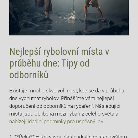
Nejlepší⁣ rybolovní místa v
průběhu ⁤dne: Tipy od
odborníků
Existuje mnoho skvělých míst, kde se dá ​v průběhu
dne​ vychutnat rybolov. Přinášíme ​vám nejlepší‍
doporučení ‌od odborníků na rybaření. Následující
místa jsou oblíbená⁤ mezi rybáři z⁤ celého světa ⁢a
nabízejí ideální podmínky pro úspěšný lov
.
1. **Řeka** – Řeky jsou často ideálním stanovištěm