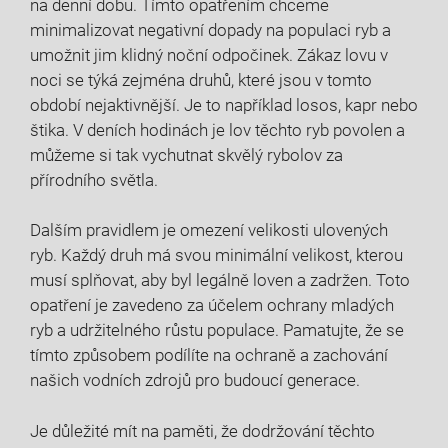
na denní dobu. Tímto opatřením​ chceme
minimalizovat ⁢negativní dopady na ‍populaci ryb a
umožnit‌ jim klidný noční odpočinek. ⁤Zákaz lovu ⁢v
noci ​se ​týká zejména druhů, které jsou ‌v tomto
období nejaktivnější. ‌Je to‌ například ⁣losos, kapr nebo
štika. V deních hodinách ​je lov těchto ryb povolen a
můžeme si tak vychutnat skvělý rybolov ⁤za
přírodního světla.
Dalším pravidlem‍ je‌ omezení velikosti ulovených
ryb.⁢ Každý druh má ⁤svou⁢ minimální velikost, kterou
musí ‍splňovat, aby ⁢byl ⁣legálně loven⁢ a zadržen. Toto
opatření je zavedeno za účelem ochrany mladých
ryb a udržitelného‍ růstu populace. Pamatujte, že se
tímto způsobem podílíte na ochraně⁤ a zachování⁤
našich​ vodních zdrojů‌ pro budoucí generace.
Je​ důležité ⁤mít na ​paměti, ​že dodržování těchto