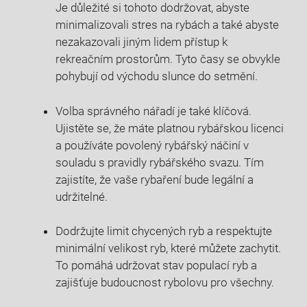
Je důležité⁣ si tohoto dodržovat, abyste
minimalizovali stres⁣ na rybách‌ a také abyste
nezakazovali jiným lidem ‍přístup k
rekreačním prostorům. ‌Tyto časy se obvykle
pohybují⁣ od východu slunce do setmění.
Volba správného nářadí je také klíčová.
Ujistěte se, že máte platnou rybářskou licenci
a používáte povolený rybářský náčiní ⁤v
souladu s pravidly rybářského svazu. ​Tím
zajistíte, že vaše rybaření bude legální​ a
udržitelné.
Dodržujte limit chycených ryb a respektujte
minimální velikost ryb, které můžete zachytit.
To pomáhá udržovat stav populací ryb a
zajišťuje budoucnost rybolovu pro⁤ všechny.