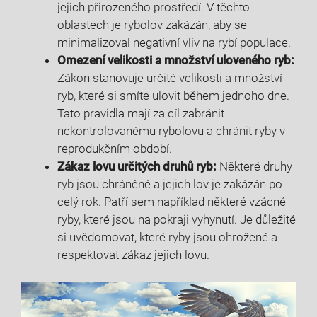
⁤jejich přirozeného prostředí. V ‌těchto
oblastech je rybolov zakázán, aby se
minimalizoval negativní vliv na​ rybí populace.
Omezení velikosti a ‌množství uloveného ryb:
Zákon stanovuje určité velikosti a množství
ryb, které ⁤si smíte ulovit během‍ jednoho dne.
Tato pravidla mají za cíl zabránit ​
nekontrolovanému rybolovu a chránit ryby v‍
reprodukčním ⁢období.
Zákaz lovu určitých druhů ryb:
Některé ⁣druhy ​
ryb jsou chráněné a jejich lov je ​zakázán po
celý rok. Patří sem například některé vzácné
ryby, které jsou⁣ na pokraji ​vyhynutí. Je důležité
si uvědomovat, které ryby jsou ohrožené a⁤
respektovat zákaz jejich lovu.