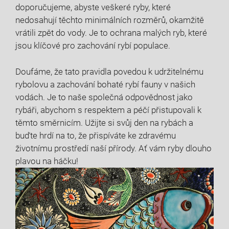
doporučujeme, abyste veškeré ryby, které‌
nedosahují těchto minimálních rozměrů, okamžitě ​
vrátili zpět do ⁤vody. Je to ochrana malých ‍ryb, které
⁣jsou klíčové ⁤pro zachování rybí populace.
Doufáme, že tato pravidla povedou k‍ udržitelnému⁢
rybolovu a zachování bohaté rybí fauny v našich
vodách. ⁣Je to naše‍ společná odpovědnost jako
rybáři, abychom ‌s respektem a péčí přistupovali k
těmto ​směrnicím. ‌Užijte si svůj⁢ den na rybách a
buďte hrdí na to, že přispíváte ke ‌zdravému
životnímu prostředí naší přírody. Ať vám ryby dlouho
plavou na háčku!