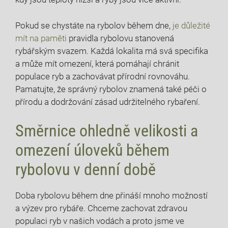
Pokud se chystáte na rybolov během‌ dne,‍
je důležité
mít‌ na paměti
pravidla rybolovu stanovená
‍rybářským svazem. Každá ‍lokalita má svá specifika
a může mít ⁣omezení, která pomáhají chránit
populace ryb a ​zachovávat přírodní rovnováhu.
Pamatujte, že správný rybolov znamená ​také péči o
přírodu a dodržování‍ zásad⁣ udržitelného rybaření.
Směrnice ⁤ohledně‍ velikosti a
omezení úloveků během
rybolovu v denní době
Doba rybolovu během dne přináší mnoho možností
a výzev pro rybáře. ‍Chceme zachovat zdravou
populaci ryb ⁣v našich⁣ vodách a ⁢proto jsme ve