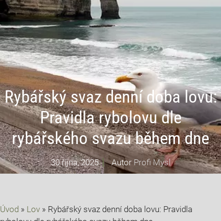
Rybářský svaz denní doba lovu:
Pravidla rybolovu dle
rybářského svazu během dne
30 října, 2025
Autor
Profi Mysl
Úvod
»
Lov
»
Rybářský svaz denní doba lovu: Pravidla