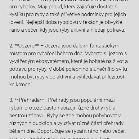
pro rybolov. Mají proud,‍ který zajišťuje dostatek
kyslíku pro ryby ⁣a také přívětivé podmínky ⁢pro jejich
lovení. Nejlepší doba rybolovu v řekách je‌ obvykle
ráno a večer, kdy jsou ryby aktivní a hledají potravu.
2. **Jezero** – Jezera jsou dalším fantastickým
‍místem pro ⁢rybaření během⁢ dne.‍ Vyberte si jezero s
‌vyváženým ekosystémem, ‌které⁣ je bohaté na ‌život a‍
potravu ⁢pro ryby. ‍V době poledního slunečního svitu
mohou být ryby více aktivní a vyhledávat příležitosti
ke krmení.
3. **Přehrada** -‌ Přehrady⁣ jsou populární⁣ mezi
rybáři, protože ⁣často nabízejí různé druhy ryb a
pestrou zábavu. Ryby se zde mohou pohybovat v​
různých hloubkách ​a využívat různé části přehrady
během dne. Doporučuje se rybařit ráno nebo večer,
kdy jsou teploty nižší‍ a‍ ryby‍ jsou více aktivní.