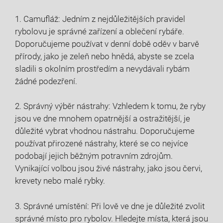
1. Camufláž: Jedním z nejdůležitějších pravidel
⁤rybolovu je správné zařízení a oblečení rybáře.
Doporučujeme používat v denní době oděv v barvě
přírody, jako je zeleň nebo hnědá, abyste se zcela
sladili s okolním prostředím a nevydávali rybám
⁢žádné podezření.
2. Správný výběr‍ nástrahy:⁤ Vzhledem k tomu, že ryby
jsou​ ve​ dne ⁣mnohem opatrnější a ostražitější,‍ je
⁣důležité vybrat vhodnou nástrahu.⁣ Doporučujeme
používat přirozené​ nástrahy, které se co nejvíce
podobají jejich běžným potravním ⁤zdrojům.
Vynikající volbou jsou živé ⁢nástrahy, jako jsou červi,
krevety nebo ‍malé rybky.
3. Správné ‍umístění: Při lově ve dne ⁣je ‌důležité⁣ zvolit
správné místo ‍pro ⁣rybolov. Hledejte místa, která ⁣jsou