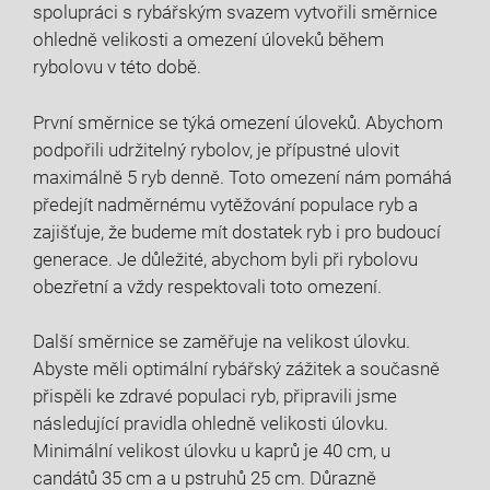
spolupráci s rybářským svazem ​vytvořili ‍směrnice
ohledně velikosti a omezení úloveků⁢ během
rybolovu v této​ době.
První‍ směrnice se týká ⁤omezení úloveků. Abychom
podpořili udržitelný rybolov, ⁢je přípustné ulovit
maximálně 5 ryb denně.‌ Toto omezení nám pomáhá
předejít nadměrnému vytěžování populace ryb a
‌zajišťuje, ⁢že⁢ budeme mít dostatek ryb i pro budoucí
generace. Je důležité, abychom byli⁣ při rybolovu
obezřetní a ‍vždy respektovali toto omezení.
Další⁤ směrnice ⁤se zaměřuje‌ na velikost‌ úlovku.
Abyste měli optimální rybářský zážitek a⁣ současně
přispěli ke ​zdravé populaci ryb, připravili jsme​
následující pravidla⁣ ohledně velikosti úlovku.
Minimální velikost úlovku u kaprů je 40 cm, u
candátů ​35‍ cm a u pstruhů ​25 cm. Důrazně