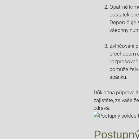
Opatrné krmen
dostatek ener
Doporučuje se
všechny nutr
Zvlhčování pr
přechodem do
⁢rozprašovač 
pomůže želvě
spánku.
Důkladná příprava že
zajistěte, že vaše ž
zdravá.
Postupný