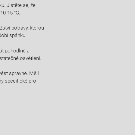
ku. Jistěte se, že
 10-15 °C.
ství potravy, kterou
bdobí spánku.
tit pohodlně a
statečné osvětlení.
ovést správně. Měli
 specifické‍ pro⁢