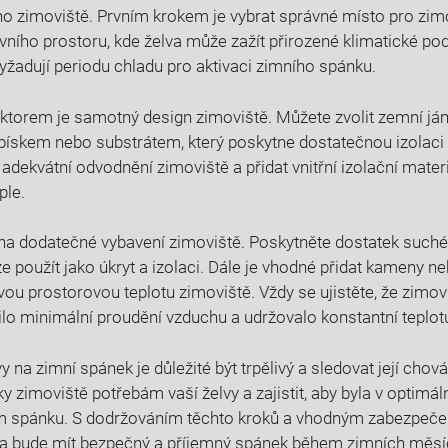
o zimoviště. Prvním krokem je vybrat správné‍ místo pro zimovi
vního prostoru, kde želva může zažít přirozené klimatické po
vyžadují periodu chladu pro⁣ aktivaci zimního spánku.
ktorem je ‍samotný design zimoviště. Můžete zvolit zemní jám
pískem⁤ nebo substrátem, který poskytne⁢ dostatečnou‍ izolaci a
it adekvátní odvodnění zimoviště a‌ přidat vnitřní izolační mater
ple.
a dodatečné vybavení zimoviště. Poskytněte‍ dostatek such
ůže použít ‍jako úkryt a izolaci. Dále ‍je vhodné přidat kameny n
ou prostorovou‍ teplotu zimoviště. Vždy se ujistěte, že zimov
tilo ⁢minimální proudění vzduchu a udržovalo konstantní teplot
 na zimní spánek je důležité být trpělivý a sledovat její‌ cho
y zimoviště potřebám vaší želvy a zajistit, ‌aby byla v optimá
m ‍spánku. S dodržováním těchto kroků a vhodným zabezpečen
elva bude mít bezpečný a příjemný spánek během zimních měsí