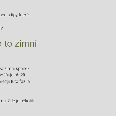
 a​ tipy,⁣ které​
e to zimní
vá zimní spánek.
možňuje přežít
ežijí tuto fázi a
mu.‍ Zde ‍je několik