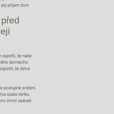
 před
ejí
ajistili, ⁢že naše
t svého domácího
jistili, že želva
je postupné ⁢snížení
elva spala venku.
 pro zimní spánek‍