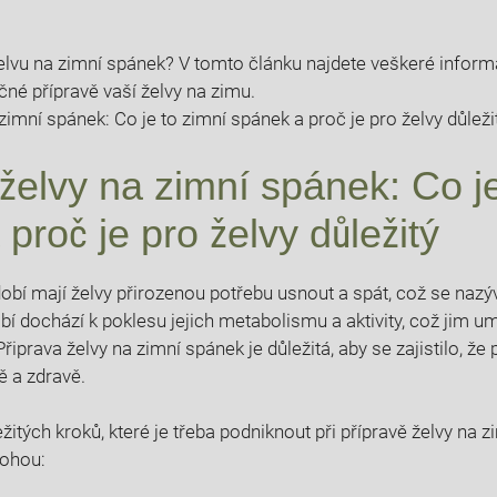
lvu na zimní spánek? V tomto článku⁢ najdete veškeré ⁢informace​
né ‌přípravě vaší⁣ želvy na zimu.
 želvy ⁤na zimní ​spánek: Co j
proč je‌ pro želvy důležitý
í mají želvy přirozenou ⁤potřebu usnout a spát, což se nazý
‍ dochází k poklesu jejich metabolismu a aktivity, což jim u
prava želvy na zimní spánek je důležitá,‌ aby se zajistilo, že př
​ a zdravě.
žitých kroků, které je ⁢třeba​ podniknout při ‍přípravě​ želvy na zi
mohou: