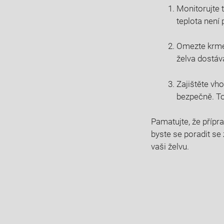
Monitorujte⁣ 
teplota není 
Omezte krmen
želva dostává
Zajištěte vho
⁣bezpečně. T
Pamatujte, že přípra
byste se poradit ‌se
vaši želvu.