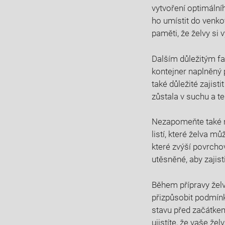
vytvoření optimálníh
ho umístit do venko
paměti, že želvy si 
Dalším důležitým fa
kontejner⁢ naplněný 
také důležité‌ zajist
zůstala v suchu a te
Nezapomeňte také n
listí, které želva m
které zvýší povrchov
utěsněné,⁣ aby zajis
Během přípravy želvy
přizpůsobit podmínk
stavu před začátke
ujistíte, že vaše ž