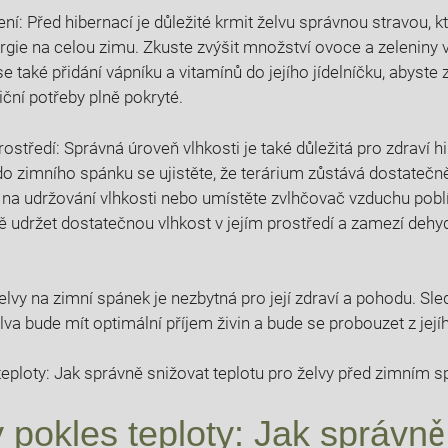
í: Před hibernací je důležité krmit ​želvu správnou stravou, kt
gie ⁣na celou zimu. Zkuste zvýšit množství ovoce a ‌zeleniny v
 také ⁤přidání vápníku a vitamínů do jejího jídelníčku, abyste zaj
iční potřeby plně pokryté.
ostředí: Správná úroveň ‌vlhkosti ​je také důležitá pro⁣ zdraví hi
 zimního‍ spánku se ujistěte, že terárium zůstává dostatečně 
na udržování⁤ vlhkosti nebo umístěte ​zvlhčovač vzduchu poblí
 udržet dostatečnou vlhkost v jejím prostředí a zamezí deh
lvy ‍na zimní spánek je nezbytná⁤ pro její ‍zdraví a pohodu. Sle
elva bude mít optimální příjem živin a bude ​se probouzet z jej
 pokles teploty: Jak správně