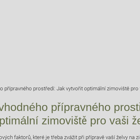
 vhodného přípravného prost
ptimální ⁣zimoviště pro vaši ⁤ž
ových faktorů, které je třeba zvážit při⁤ přípravě vaší ⁢želvy ​na 