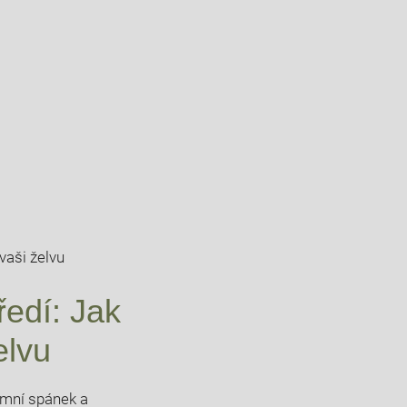
ředí: Jak
elvu
zimní spánek ‌a