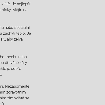
ště. Je ‍nejlepší‍
dmínky. Mějte na
u nebo‍ speciální
​ zachytí teplo. Je
iály, aby želva
ého mechu nebo⁤
ebo dřevěné kůry,
iště je dobře
u.
vání. Nezapomeňte ​
lním zdravotním
ím zimoviště⁢ se⁢
ců.