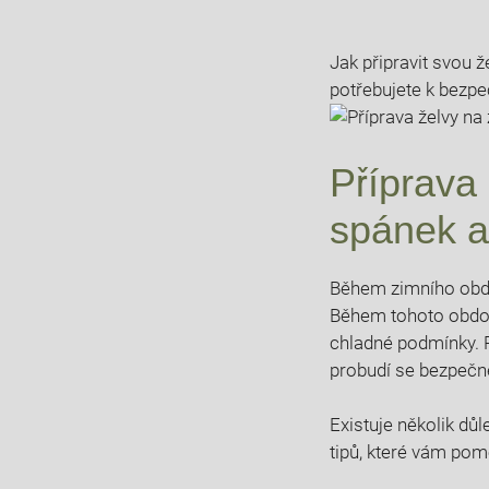
Jak připravit svou že
potřebujete k bezpeč
Příprava‌
spánek a 
Během zimního obdob
Během tohoto období
chladné podmínky. Při
probudí se bezpečně
Existuje několik důle
⁢tipů, které vám po