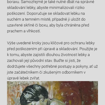
boraxu. Samozřejmě je také nutné dbát na správné
skladování lebky, abyste minimalizovali riziko
poškození. Doporučuje se skladovat lebku na
suchém a temném místě, případně ji uložit do
uzavřené skříně či boxu, aby byla chráněna před
prachem a vlhkostí.
Výše uvedené kroky jsou klíčové pro ochranu lebky
před poškozením při úpravě a skladování. Použijte je
k tomu, abyste zajistili dlouhou životnost lebky a
zachovali její původní stav. Buďte si jisti, že
dodržujete všechny potřebné postupy a pokyny, ať už
jste začátečníkem či zkušeným odborníkem v
úpravě lebek zvířat.