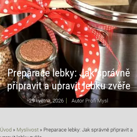
Preparace lebky: Jak správně
připravit a upravit lebku zvěře
29 května, 2026
Autor
Profi Mysl
Úvod
»
Myslivost
»
Preparace lebky: Jak správně připravit a