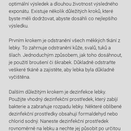
optimální výsledek a dlouhou životnost výsledného
exponátu. Existuje několik důležitých kroků, které
byste měli dodržovat, abyste dosáhli co nejlepšího
výsledku.
Prvním krokem je odstranění všech měkkých tkání z
lebky. To zahrnuje odstranění kůže, svalů, tuků a
šlach. Jednoduchým způsobem, jak toho dosáhnout,
je použití broušení či škrabek. Důkladně odstraňte
veškeré tkáně a zajistěte, aby lebka byla důkladně
vyčištěna.
Dalším důležitým krokem je dezinfekce lebky.
Použijte vhodný dezinfekční prostředek, který zabíjí
bakterie a zabraňuje rozpadu lebky. Některé oblíbené
dezinfekční prostředky obsahují formaldehyd nebo
chlorid sodný. Naneste dezinfekční prostředek
rovnoměrně na lebku a nechte jej působit po určitou