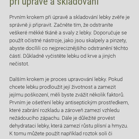
při úpravě a skladování
Prvním krokem při úpravě a skladování lebky zvěře je
správně ji připravit. Začněte tím, že odstraníte
veškeré měkké tkáně a svaly z lebky. Doporučuje se
použít očistné nástroje, jako jsou skalpely a pinzety,
abyste docílili co nejpreciznějšího odstranění těchto
částí. Důkladně vyčistěte lebku od krve a jiných
nečistot.
Dalším krokem je proces upravování lebky. Pokud
chcete lebku prodloužit její životnost a zamezit
jejímu poškození, měli byste zvážit několik faktorů.
Prvním je ošetření lebky antiseptickým prostředkem,
které zabrání rozkladu a zároveň zamezí vzhledu
nežádoucího zápachu. Dále je důležité provést
dehydrataci lebky, která zamezí růstu plísní a hmyzu.
K tomu můžete použít například roztok soli či