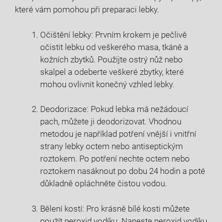
které vám pomohou při preparaci lebky.
Očištění lebky: Prvním krokem je pečlivě
očistit lebku od veškerého masa, tkáně a
kožních zbytků. Použijte ostrý nůž nebo
skalpel a odeberte veškeré zbytky, které
mohou ovlivnit konečný vzhled lebky.
Deodorizace: Pokud lebka má nežádoucí
pach, můžete ji deodorizovat. Vhodnou
metodou je například potření vnější i vnitřní
strany lebky octem nebo antiseptickým
roztokem. Po potření nechte octem nebo
roztokem nasáknout po dobu 24 hodin a poté
důkladně opláchněte čistou vodou.
Bělení kostí: Pro krásně bílé kosti můžete
použít peroxid vodíku. Naneste peroxid vodíku