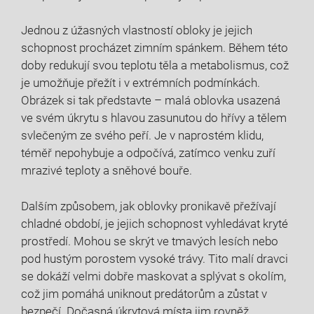
Jednou z úžasných vlastností obloky je jejich
schopnost procházet zimním spánkem. Během této
doby redukují svou teplotu těla a metabolismus, což
je umožňuje přežít i v extrémních podmínkách.
Obrázek si tak představte – malá oblovka usazená
ve svém úkrytu s hlavou zasunutou do hřívy a tělem
svlečeným ze svého peří. Je v naprostém klidu,
téměř nepohybuje a odpočívá, zatímco venku zuří
mrazivé teploty a sněhové bouře.
Dalším způsobem, jak oblovky pronikavě přežívají
chladné období, je jejich schopnost vyhledávat kryté
prostředí. Mohou se skrýt ve tmavých lesích nebo
pod hustým porostem vysoké trávy. Tito malí dravci
se dokáží velmi dobře maskovat a splývat s okolím,
což jim pomáhá uniknout predátorům a zůstat v
bezpečí. Dočasná úkrytová místa jim rovněž