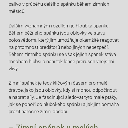
palivo v průběhu delšího spánku během zimních
měsíců.
Dalším významným rozdílem je hloubka spánku.
Během běžného spánku jsou oblovky ve stavu
polosvědomí, který jim umožňuje okamžitě reagovat
na přítomnost predátorů nebo jiných nebezpečí.
Během zimního spánku se však jejich spánek stává
mnohem hlubší a není tak lehce přerušen vnějšími
vlivy.
Zimní spánek je tedy klíčovým časem pro malé
dravce, jako jsou oblovky, kdy si mohou odpočinout
a nabrat síly. Je fascinující sledovat tyto malé ptáky,
jak se ponoří do hlubokého spánku a jak jim pomáhá
přežít náročné zimní období.
– Zimní spánek u malých