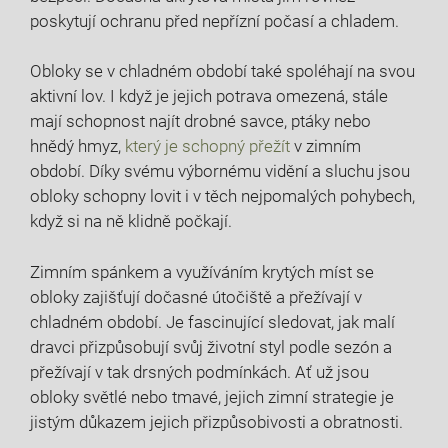
poskytují ochranu před nepřízní počasí a chladem.
Obloky se v chladném období také spoléhají na svou
aktivní lov. I když je jejich potrava omezená, stále
mají schopnost najít drobné savce, ptáky nebo
hnědý hmyz,
který je schopný přežít
v zimním
období. Díky svému výbornému vidění a sluchu jsou
obloky schopny lovit i v těch nejpomalých pohybech,
když si na ně klidně počkají.
Zimním spánkem a využíváním krytých míst se
obloky zajišťují dočasné útočiště a přežívají v
chladném období. Je fascinující sledovat, jak malí
dravci přizpůsobují svůj životní styl podle sezón a
přežívají v tak drsných podmínkách. Ať už jsou
obloky světlé nebo tmavé, jejich zimní strategie je
jistým důkazem jejich přizpůsobivosti a obratnosti.