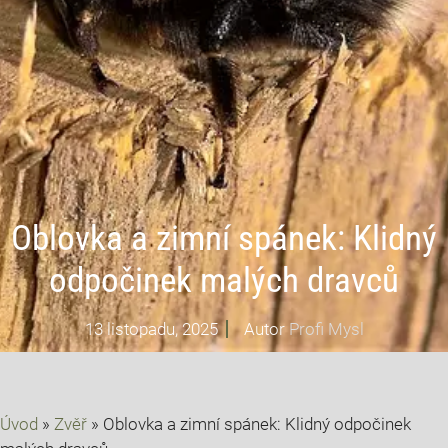
Oblovka a zimní spánek: Klidný
odpočinek malých dravců
13 listopadu, 2025
Autor
Profi Mysl
Úvod
»
Zvěř
»
Oblovka a zimní spánek: Klidný odpočinek