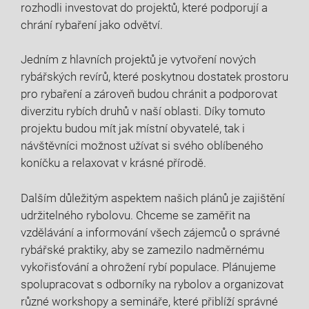
rozhodli ‌investovat do projektů, které podporují‍ a
chrání rybaření jako odvětví.
Jedním z⁤ hlavních projektů je vytvoření nových
rybářských revírů, které poskytnou dostatek prostoru
pro rybaření a zároveň budou chránit a⁤ podporovat
diverzitu rybích druhů v naší oblasti. Díky tomuto
projektu budou mít jak místní obyvatelé, tak i
návštěvníci možnost užívat si ⁣svého oblíbeného
koníčku a‌ relaxovat v krásné přírodě.
Dalším důležitým aspektem našich plánů je zajištění
udržitelného⁤ rybolovu. Chceme se zaměřit na
vzdělávání a informování všech zájemců o správné
rybářské praktiky, aby​ se ‌zamezilo nadměrnému
vykořisťování a ohrožení rybí populace. Plánujeme
spolupracovat s odborníky na ⁢rybolov a organizovat
různé workshopy a⁢ semináře, které přiblíží⁤ správné