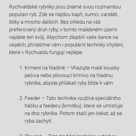
Rychvaldské rybníky jsou známé svou rozmanitou
populací ryb. Zde se‌ najdou‍ kapři, sumci, candáti,
štiky a mnoho dalších. Bez‌ ohledu na ⁣váš
preferovaný druh ryby, v tomto malebném území
najdete ten svůj. Abychom zlepšili vaše šance na
úspěch,​ přinášíme vám‍ i populární techniky⁤ chytání,
které v Rychvaldu fungují nejlépe.
Krmení na hladině – Vhazujte malé kousky
pečiva ​nebo plovoucí krmivo na ‌hladinu
rybníka, abyste‍ přilákali ryby ‌blíže k vám.
Feeder – Tato technika využívá speciálního
háčku a feederu (krmítku), které se umísťuje
na dno rybníka. Potom stačí jen čekat, až se
ryba zachytí.