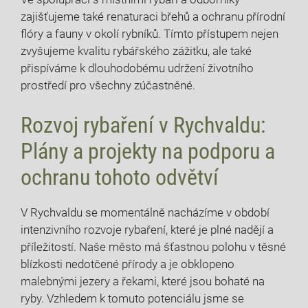
zajišťujeme také renaturaci břehů a ochranu přírodní
flóry a fauny v okolí rybníků. Tímto přístupem nejen
zvyšujeme kvalitu rybářského zážitku, ale také
přispíváme k ⁣dlouhodobému udržení‌ životního
prostředí ⁤pro všechny zúčastněné.
Rozvoj rybaření v Rychvaldu:
Plány a projekty na podporu a
ochranu tohoto odvětví
V Rychvaldu se momentálně nacházíme v období
intenzivního rozvoje rybaření, které je plné ‍nadějí ‌a
příležitostí. Naše ​město má ‌šťastnou polohu v těsné
blízkosti nedotčené přírody a je ‍obklopeno
malebnými jezery a řekami, které ‍jsou bohaté na
ryby. Vzhledem ⁢k⁢ tomuto potenciálu jsme se