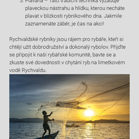
Plavaná – Tato tradiční technika vyžaduje
plaveckou nástrahu a hlídku, kterou necháte
plavat v blízkosti rybníkového dna.‍ Jakmile
zaznamenáte záběr, je čas na akci!
Rychvaldské rybníky jsou rájem pro rybáře, kteří si
chtějí užít dobrodružství a ⁤dokonalý rybolov. Přijďte
se⁣ připojit k⁤ naší rybářské komunitě, bavte se a
zkuste své dovednosti v chytání ryb na limetkovém
vodě Rychvaldu.