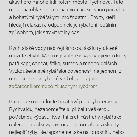
aktivit pro mnoho lidí kolem ‍města Rychnova.‍ Tato
⁤malebná oblast je známá svou‍ překrásnou přírodou
a bohatými rybářskými možnostmi. Pro ‍ty, kteří
hledají relaxaci a odpočinek, je rybaření⁤ ideálním
způsobem, jak strávit volný čas.
Rychtalské vody ⁢nabízejí širokou škálu ryb, které
můžete chytit. Mezi nejčastěji se vyskytujícími druhy
patří kapr, candát, ‌štika, sumec ⁣a mnoho ⁣dalších.
Vyzkoušejte své rybářské dovednosti na jednom ​z
⁢mnoha jezer a rybníků v⁣ okolí,
ať už jste
začátečníkem nebo zkušeným rybářem
.
Pokud se rozhodnete ⁤trávit svůj čas rybařením v
Rychvaldu, ‍nezapomeňte si přibalit veškerou
potřebnou výbavu. Kvalitní ‍prut, nástrahy, rybářské
oblečení a další vybavení vám pomohou získat ty
nejlepší ryby. Nezapomeňte také na fotoknihu nebo