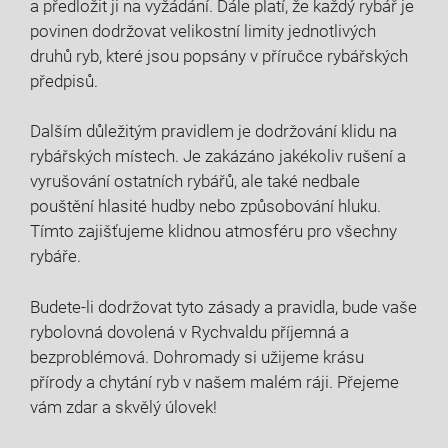
a předložit ‍ji na vyžádání. Dále platí, že ‌každý ⁣rybář je
povinen dodržovat velikostní limity jednotlivých
druhů ​ryb, které jsou ⁤popsány v příručce rybářských
předpisů.
Dalším důležitým pravidlem je dodržování klidu na
rybářských místech. ​Je zakázáno jakékoliv rušení a
vyrušování ostatních rybářů, ​ale také nedbale
pouštění hlasité hudby ⁢nebo způsobování hluku.
Tímto zajišťujeme‌ klidnou atmosféru pro všechny
rybáře.
Budete-li‍ dodržovat tyto zásady a ⁤pravidla,⁣ bude vaše
rybolovná dovolená v Rychvaldu příjemná a
bezproblémová. Dohromady si užijeme krásu
přírody a ⁢chytání⁣ ryb v našem malém ráji. Přejeme‍
vám zdar a skvělý úlovek!