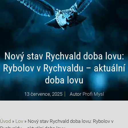
Nový stav Rychvald doba lovu:
Rybolov v Rychvaldu – aktuální
doba lovu
13 července, 2025
Autor
Profi Mysl
Úvod
»
Lov
»
Nový stav Rychvald doba lovu: Rybolov v