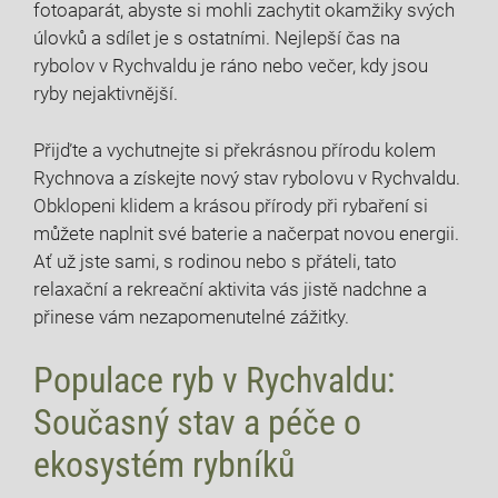
fotoaparát, abyste‍ si ​mohli zachytit okamžiky svých
‍úlovků a sdílet je ‍s ostatními. Nejlepší ⁤čas na
rybolov v Rychvaldu je ráno nebo večer, ⁤kdy jsou
ryby nejaktivnější.
Přijďte a vychutnejte si překrásnou přírodu kolem
Rychnova ​a získejte nový stav rybolovu v Rychvaldu.
⁤Obklopeni klidem a krásou přírody při rybaření si
můžete ‌naplnit své baterie a načerpat novou energii.
Ať už jste sami, s rodinou nebo s přáteli, tato
relaxační a rekreační‌ aktivita vás​ jistě nadchne a
přinese‍ vám nezapomenutelné‍ zážitky.
Populace ryb v Rychvaldu:
Současný stav a péče⁤ o⁣
ekosystém rybníků