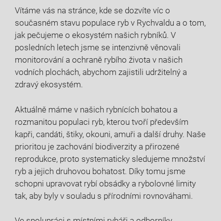
Vítáme vás na stránce, kde se⁣ dozvíte ⁣víc o
současném stavu populace ryb v Rychvaldu a o‌ tom,
jak pečujeme ⁢o ekosystém našich rybníků. V
posledních letech jsme ​se ​intenzivně věnovali‍
monitorování⁣ a ochraně ‍rybího života ⁣v našich
⁢vodních ‌plochách, abychom zajistili udržitelný ⁤a
zdravý ekosystém.
Aktuálně máme v našich rybnících bohatou a
rozmanitou populaci ryb,⁤ kterou tvoří především⁢
kapři, candáti, štiky, okouni, amuři a další druhy. Naše
prioritou je zachování biodiverzity a přirozené⁢
reprodukce, proto systematicky sledujeme množství
ryb a jejich druhovou bohatost. Díky tomu ⁢jsme
schopni upravovat rybí obsádky a rybolovné ‍limity
tak, ⁢aby byly v souladu s přírodními rovnováhami.
Ve spolupráci ​s místními rybáři a​ odborníky