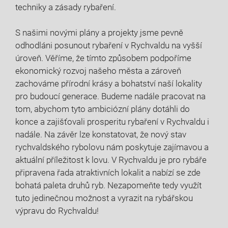
techniky a zásady rybaření.
S ‍našimi ⁢novými​ plány a projekty jsme pevně
odhodláni posunout rybaření ‍v Rychvaldu‍ na vyšší
úroveň. Věříme, že tímto způsobem ‍podpoříme
ekonomický rozvoj našeho ⁤města a zároveň
zachováme přírodní krásy a ⁤bohatství naší lokality
pro budoucí generace. Budeme nadále pracovat⁢ na
tom, abychom tyto ambiciózní plány ⁢dotáhli do
konce a zajišťovali prosperitu rybaření v⁢ Rychvaldu i
nadále. Na závěr lze‍ konstatovat,⁢ že nový stav​
rychvaldského ⁤rybolovu nám poskytuje zajímavou a
aktuální příležitost k lovu. V Rychvaldu je ⁢pro rybáře
připravena řada atraktivních ‍lokalit a nabízí se zde⁣
bohatá paleta druhů ryb. Nezapomeňte tedy využít
tuto jedinečnou⁤ možnost a vyrazit ‍na rybářskou
výpravu do ⁤Rychvaldu!