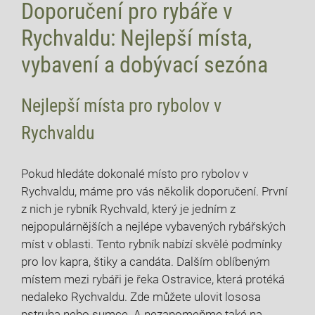
Doporučení pro rybáře v
Rychvaldu: Nejlepší místa,
vybavení a dobývací sezóna
Nejlepší ​místa pro ‍rybolov v
Rychvaldu
Pokud hledáte dokonalé místo‌ pro ‌rybolov v
Rychvaldu, máme pro vás několik doporučení. První
z nich je‌ rybník Rychvald, který je jedním z
nejpopulárnějších ​a‍ nejlépe vybavených rybářských
‍míst v oblasti. ‌Tento rybník ⁣nabízí‍ skvělé podmínky
pro‌ lov kapra, štiky a candáta. Dalším oblíbeným
místem mezi rybáři je řeka Ostravice, která protéká
nedaleko Rychvaldu. Zde můžete ulovit lososa
pstruha nebo sumce. A ⁤nezapomeňme také na