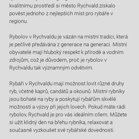
kvalitnímu prostředí si​ město Rychvald získalo
‍pověst⁣ jednoho z nejlepších míst pro rybáře v
regionu.
Rybolov v Rychvaldu‌ je vázán na ‌místní tradici, která
je pečlivě předávána z generace na generaci.‍ Místní
obyvatelé mají hluboký respekt k⁢ přírodě a​ vodním
zdrojům,⁤ což je důvodem, proč je rybolov v
Rychvaldu tak významným odvětvím.
Rybáři v Rychvaldu⁣ mají možnost lovit různé druhy
ryb, včetně kaprů, candátů a okounů. Místní rybníky
jsou bohaté na ‍ryby a poskytují rybářům skvělé
možnosti a ‍výzvy při jejich lovech. Pokud máte rádi
rybolov, Rychvald je pro vás ideálním‌ cílem. Můžete⁣
si užít klidný den na břehu rybníka, relaxovat a
současně​ vyzkoušet‌ své rybářské dovednosti.