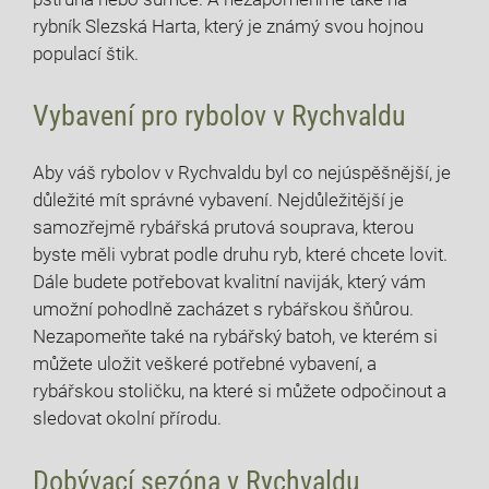
rybník Slezská Harta, který je známý svou hojnou
populací ⁢štik.
Vybavení pro rybolov v Rychvaldu
Aby váš rybolov v Rychvaldu byl co nejúspěšnější, je
důležité⁤ mít správné vybavení.‌ Nejdůležitější je⁤
samozřejmě ​rybářská‍ prutová souprava, kterou
byste měli vybrat podle druhu ryb, které chcete lovit.
Dále budete potřebovat kvalitní naviják, který vám
umožní pohodlně ‌zacházet s rybářskou šňůrou.
Nezapomeňte také na rybářský batoh, ve kterém si
můžete uložit veškeré ⁢potřebné​ vybavení, a
rybářskou stoličku, ​na které si můžete odpočinout a
sledovat okolní přírodu.
Dobývací sezóna v Rychvaldu