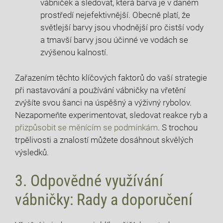
vábniček a sledovat, která barva je v daném
prostředí nejefektivnější. Obecně platí, že
světlejší barvy jsou vhodnější‌ pro čistší‌ vody
a tmavší barvy jsou účinné ve vodách se
zvýšenou kalností.
Zařazením ​těchto klíčových faktorů do vaší⁣ strategie
při nastavování a ​používání vábničky⁤ na vřetění
zvýšíte svou šanci na úspěšný a výživný rybolov.
Nezapomeňte experimentovat, sledovat reakce ryb a
přizpůsobit se měnícím se podmínkám
. S trochou
trpělivosti a ​znalostí⁢ můžete dosáhnout skvělých
výsledků.
3. Odpovědné využívání
vábničky: Rady a doporučení