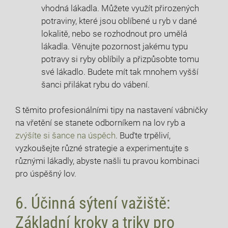
vhodná lákadla. Můžete využít přirozených
potraviny, ⁣které jsou oblíbené u ryb v dané
lokalitě, nebo se rozhodnout pro umělá
lákadla.⁢ Věnujte pozornost jakému typu
potravy si ryby oblíbily a přizpůsobte tomu
své lákadlo. Budete mít tak mnohem​ vyšší
šanci přilákat‍ rybu do vábení.
S těmito profesionálními tipy na nastavení vábničky
na vřetění se ⁢stanete odborníkem na⁣ lov ryb ‌a
zvýšíte si šance na úspěch
. ​Buďte trpěliví,
vyzkoušejte ​různé strategie a experimentujte s
různými lákadly, abyste našli tu pravou kombinaci
pro úspěšný lov.
6. Účinná sýtení važiště:
Základní kroky ⁤a triky pro