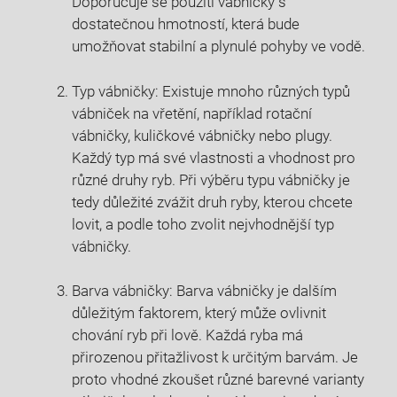
Doporučuje se použití vábničky ⁣s
dostatečnou hmotností, která‌ bude
⁤umožňovat stabilní a plynulé pohyby ve vodě.
Typ vábničky:⁣ Existuje mnoho různých typů
vábniček na vřetění, ⁢například⁣ rotační
vábničky, kuličkové vábničky nebo ⁢plugy.
Každý typ ⁢má své vlastnosti⁤ a vhodnost pro
různé druhy ryb. Při‍ výběru typu vábničky je
tedy⁣ důležité ‌zvážit druh⁤ ryby, kterou chcete
lovit, a‍ podle toho⁣ zvolit ‍nejvhodnější typ
vábničky.
Barva vábničky:​ Barva vábničky je dalším⁤
důležitým faktorem, který může ovlivnit
chování ryb při lově. Každá ryba má
přirozenou přitažlivost k určitým barvám. Je
proto vhodné zkoušet různé barevné varianty