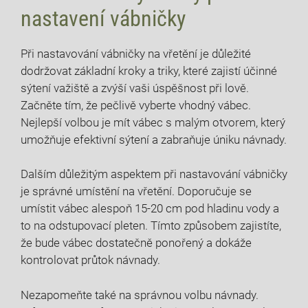
nastavení⁤ vábničky
Při nastavování vábničky⁣ na vřetění je důležité
dodržovat základní kroky a triky, které zajistí účinné
sýtení važiště a zvýší vaši úspěšnost ⁣při lově.
Začněte tím, že pečlivě vyberte ⁤vhodný vábec.
Nejlepší volbou je mít vábec s malým otvorem, který
umožňuje efektivní sýtení a zabraňuje úniku návnady.
Dalším důležitým aspektem při nastavování⁢ vábničky
je správné umístění na⁤ vřetění. Doporučuje se
umístit vábec alespoň 15-20 cm pod hladinu vody ⁤a
to na ⁤odstupovací pleten.​ Tímto způsobem zajistíte,
že bude vábec dostatečně ponořený a dokáže‌
kontrolovat průtok návnady.
Nezapomeňte také na správnou volbu návnady.