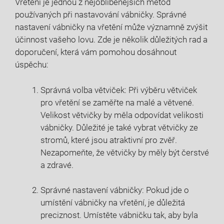
Vřetění je jednou z nejoblíbenějších metod
používaných při nastavování vábničky. Správné
nastavení vábničky na⁣ vřetění může významně zvýšit
účinnost vašeho lovu. Zde ​je ⁤několik důležitých rad a
doporučení, která vám pomohou dosáhnout
úspěchu:
Správná volba větviček: Při výběru větviček
pro⁤ vřetění⁣ se zaměřte na malé a větvené.
Velikost větvičky by měla ⁤odpovídat velikosti
vábničky. Důležité je také vybrat větvičky ze
stromů, které jsou atraktivní pro zvěř.
Nezapomeňte, že větvičky by‌ měly být čerstvé
a zdravé.
Správné nastavení vábničky: Pokud jde o
umístění vábničky na ​vřetění, je důležitá
preciznost. ⁢Umístěte vábničku tak, aby byla