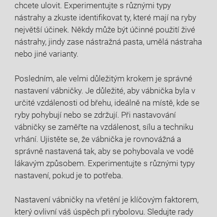
chcete ​ulovit. Experimentujte s různými typy
⁤nástrahy a zkuste identifikovat ty, které mají na ryby
největší účinek. Někdy ⁣může ⁣být účinné použití⁣ živé ​
nástrahy, jindy zase nástražná pasta, umělá nástraha
nebo jiné varianty.
Posledním, ale velmi důležitým‍ krokem je správné
nastavení vábničky.‍ Je ⁢důležité, aby vábnička ‌byla⁢ v
⁢určité vzdálenosti od břehu, ideálně na místě, kde se
ryby pohybují nebo⁢ se zdržují. Při nastavování
vábničky se ‍zaměřte na vzdálenost, sílu a techniku
vrhání. Ujistěte se,‌ že vábnička je rovnovážná a
správně nastavená tak, aby se pohybovala ve vodě
lákavým způsobem. Experimentujte s různými typy
nastavení, pokud je to potřeba.
Nastavení ​vábničky na vřetění ‌je klíčovým faktorem,
který ovlivní ​váš úspěch při rybolovu.‌ Sledujte⁢ rady