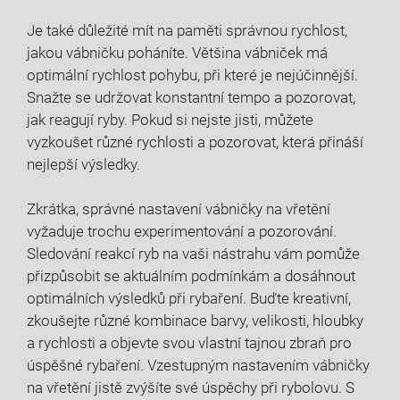
Je také důležité mít na⁤ paměti správnou⁣ rychlost,
jakou vábničku poháníte. Většina vábniček má ​
optimální rychlost pohybu, při které je nejúčinnější.
Snažte se udržovat konstantní tempo a pozorovat,
jak reagují ryby. Pokud si nejste jisti, můžete
vyzkoušet různé rychlosti a pozorovat, ⁤která ​přináší
nejlepší výsledky.
Zkrátka, správné nastavení⁣ vábničky na ⁢vřetění
vyžaduje trochu experimentování a pozorování.⁣
Sledování reakcí ryb na vaši ‌nástrahu vám ​pomůže
přizpůsobit se aktuálním podmínkám a dosáhnout
optimálních výsledků při rybaření. Buďte kreativní,
zkoušejte různé kombinace barvy, velikosti, hloubky
a rychlosti a ​objevte svou vlastní tajnou zbraň pro
úspěšné rybaření. Vzestupným nastavením vábničky
na vřetění jistě zvýšíte své úspěchy při rybolovu. S