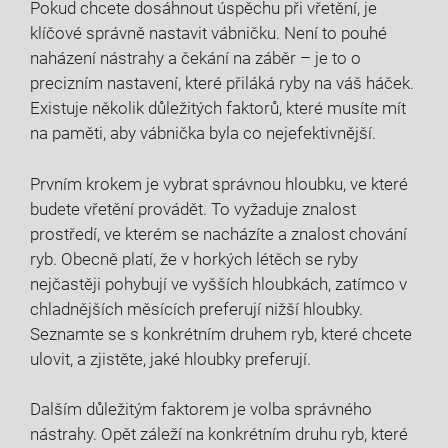
Pokud chcete dosáhnout úspěchu ​při vřetění, je
⁢klíčové správně nastavit vábničku. Není to pouhé
naházení nástrahy a čekání na záběr – je to o
precizním⁣ nastavení, které přiláká ‌ryby ⁢na váš háček.
Existuje několik důležitých faktorů, které musíte mít
na paměti, aby vábnička byla co nejefektivnější.
Prvním krokem je vybrat správnou hloubku, ve⁤ které
budete‍ vřetění provádět. To vyžaduje znalost
prostředí, ve kterém se nacházíte a znalost chování
ryb. Obecně platí, že v horkých létěch‍ se ryby⁤
nejčastěji pohybují ve vyšších hloubkách, zatímco v
chladnějších měsících preferují nižší⁤ hloubky.
Seznamte se s konkrétním druhem ryb, které chcete
ulovit, a zjistěte, jaké hloubky preferují.
Dalším důležitým faktorem je volba správného
nástrahy. Opět záleží ‍na konkrétním ‍druhu ryb, které