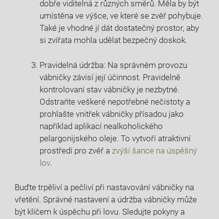
dobře viditelná‍ z různých směrů. Měla by být
umístěna ve výšce, ve které se zvěř pohybuje.
Také je vhodné jí dát dostatečný prostor, aby
si zvířata mohla udělat bezpečný doskok.
Pravidelná údržba: Na správném provozu​
vábničky závisí její účinnost. Pravidelně
kontrolovaní‌ stav vábničky je nezbytné.
Odstraňte veškeré⁣ nepotřebné nečistoty​ a
prohlašte vnitřek vábničky přísadou jako
například aplikací‌ nealkoholického
pelargonijského oleje. To vytvoří atraktivní
prostředí pro zvěř a
zvýší⁤ šance na úspěšný
lov
.
Buďte trpěliví a pečliví při nastavování vábničky na
vřetění. ⁤Správné⁤ nastavení a údržba vábničky může
být klíčem k⁤ úspěchu při lovu. Sledujte pokyny a