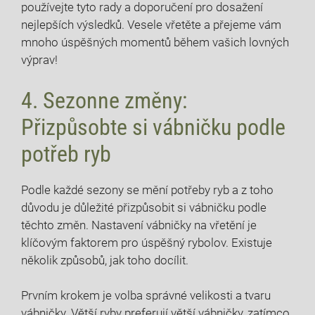
používejte tyto rady a doporučení pro ⁤dosažení⁣
nejlepších ‌výsledků.⁣ Vesele vřetěte a přejeme vám
mnoho úspěšných momentů během vašich lovných
výprav!
4.‌ Sezonne změny:
Přizpůsobte si‍ vábničku⁤ podle⁤
potřeb⁢ ryb
Podle každé sezony se mění potřeby ryb a z toho
důvodu je důležité přizpůsobit si vábničku podle
těchto změn. Nastavení‍ vábničky na vřetění je
klíčovým faktorem pro úspěšný rybolov. Existuje
několik způsobů, jak toho docílit.
Prvním krokem je volba správné velikosti⁣ a tvaru
vábničky. Větší ryby preferují větší vábničky, zatímco