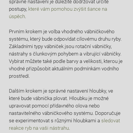
správné nastavení⁤ je důležité dodržovat určité
postupy,
které ⁤vám pomohou zvýšit šance na
úspěch
.
Prvním‌ krokem⁤ je volba vhodného vábničkového
systému, který bude odpovídat⁢ cílovému druhu ryby.
Základními typy vábniček jsou rotační ⁣vábničky,
nástrahy s člunkovým pohybem a vibrující vábničky.
‌Vybírat můžete také podle barvy⁤ a ‍velikosti, kterou je
vhodné přizpůsobit aktuálním podmínkám vodního
prostředí.
Dalším krokem je správné nastavení hloubky, ve
které bude vábnička plovat. Hloubku je možné
upravovat⁢ pomocí přídavného olova nebo
nastavitelného ​vábničkového ‍systému. Doporučuje
se experimentovat s různými hloubkami a
sledovat
reakce ryb na vaši nástrahu
.