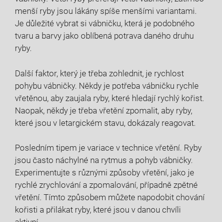
menší ryby jsou lákány spíše menšími variantami.
Je důležité vybrat si ‍vábničku, která⁢ je podobného
tvaru a barvy jako oblíbená potrava daného druhu
ryby.
Další ‌faktor, který je třeba zohlednit, je rychlost
pohybu vábničky. ‌Někdy je potřeba vábničku rychle
vřetěnou, ⁣aby ​zaujala ryby, které hledají rychlý ‍kořist.
Naopak, někdy je třeba vřetění zpomalit, aby ​ryby,
které jsou v letargickém ⁣stavu, dokázaly⁢ reagovat.
Posledním tipem je​ variace v​ technice vřetění. Ryby
jsou často náchylné na rytmus a pohyb vábničky.
Experimentujte s různými způsoby vřetění, jako je
rychlé zrychlování a zpomalování, případně zpětné
vřetění. Tímto způsobem můžete napodobit chování
kořisti a přilákat ryby, které jsou v danou ⁢chvíli